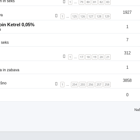
n in seks
1
79
80
81
82
83
…
1927
va
1
125
126
127
128
129
…
in Ketrel 0,05%
1
a
7
 seks
312
1
17
18
19
20
21
…
1
a in zabava
3858
ošno
1
254
255
256
257
258
…
0
Naš