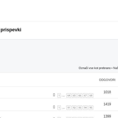
 prispevki
Označi vse kot prebrano
• Naš
ODGOVORI
1018
1
64
65
66
67
68
…
1419
1
91
92
93
94
95
…
1399