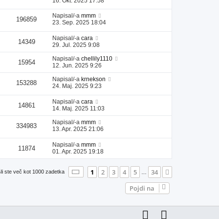
16. Okt. 2025 17:58
Napisal/-a
mmm
196859
23. Sep. 2025 18:04
Napisal/-a
cara
14349
29. Jul. 2025 9:08
Napisal/-a
chellily1110
15954
12. Jun. 2025 9:26
Napisal/-a
krnekson
153288
24. Maj. 2025 9:23
Napisal/-a
cara
14861
14. Maj. 2025 11:03
Napisal/-a
mmm
334983
13. Apr. 2025 21:06
Napisal/-a
mmm
11874
01. Apr. 2025 19:18
Stran
1
od
34
1
2
3
4
5
34
Naslednja
li ste več kot 1000 zadetka
…
Pojdi na