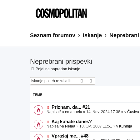
Seznam forumov
Iskanje
Neprebrani
Neprebrani prispevki
Pojdi na napredno iskanje
Iskanje
Napredno iskanje
TEME
N
Priznam, da... #21
o
Napisal/-a
emanuela
»
14. Nov. 2024 17:38
» v
Čustva
v
e
N
Kaj kuhate danes?
o
o
Napisal/-a
Nelaa
»
18. Okt. 2007 11:51
» v
Kuhinja
b
v
j
e
N
Vprašaj me... #48
a
o
o