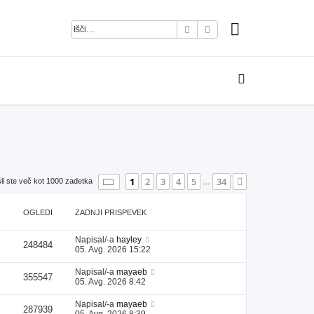
Iskanje
Napredno iskanje
Stran
1
od
34
1
2
3
4
5
34
Naslednja
li ste več kot 1000 zadetka
…
OGLEDI
ZADNJI PRISPEVEK
Napisal/-a
hayley
248484
05. Avg. 2026 15:22
Napisal/-a
mayaeb
355547
05. Avg. 2026 8:42
Napisal/-a
mayaeb
287939
05. Avg. 2026 8:39