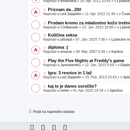
Napisal/-a
emanuela
»
26. Apr. 2012 20:45
» v
Ljubeze
v
b
v
e
j
e
N
Priznam da...20#
a
o
o
Napisal/-a
Led Zeppelin
»
11. Apr. 2022 21:49
» v
Čust
v
b
v
e
j
e
N
Prodam kremo za mladostno kožo tretino
a
o
o
Napisal/-a
Cristiansen
»
23. Jan. 2022 10:00
» v
Lepot
v
b
v
e
j
e
N
Količina seksa
a
o
o
Napisal/-a
jstsmjst
»
07. Jan. 2025 7:08
» v
Ljubezen in
v
b
v
e
j
e
N
diploma :(
a
o
o
Napisal/-a
evaeva
»
09. Maj. 2007 6:39
» v
Kariera
v
b
v
e
j
e
N
Play the Five Nights at Freddy's game
a
o
o
Napisal/-a
Janesbenth1
»
12. Jan. 2023 5:00
» v
Glasb
v
b
v
e
j
e
N
Igra: 3 resnice in 1 laž
a
o
o
Napisal/-a
Led Zeppelin
»
25. Feb. 2013 23:43
» v
Spl
v
b
v
e
j
e
N
kaj te je danes osrečilo?
a
o
o
Napisal/-a
mmm
»
01. Apr. 2025 19:18
» v
Splošno
v
b
v
e
j
e
a
o
v
b
e
j
Pojdi na napredno iskanje
a
v
e