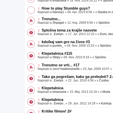
Napisal/-a
emanuela
»
18. Nov. 2024 20:22
» v
Splošn
v
b
v
e
j
e
N
How to play Stumble guys?
a
o
o
Napisal/-a
Nanisa1
»
06. Apr. 2023 8:58
» v
Glasba in 
v
b
v
e
j
e
N
Trenutno...
a
o
o
Napisal/-a
Shpaget
»
12. Avg. 2009 9:59
» v
Splošno
v
b
v
e
j
e
N
Splošna tema za krajše nasvete
a
o
o
Napisal/-a
..Evelyn..
»
17. Jul. 2013 12:10
» v
Dom, okol
v
b
v
e
j
e
N
kdo/kaj vam gre na živce #3
a
o
o
Napisal/-a
punkie_
»
04. Nov. 2009 15:53
» v
Splošno
v
b
v
e
j
e
N
Klepetalnica #115
a
o
o
Napisal/-a
Stripy
»
09. Nov. 2010 9:16
» v
Splošno
v
b
v
e
j
e
N
Trenutno se vrti... #17
a
o
o
Napisal/-a
coco*mademoiselle
»
23. Apr. 2009 10:07
»
v
b
v
e
j
e
N
Tako ga pogrešam, kako ga preboleti? 2.
a
o
o
Napisal/-a
..Evelyn..
»
22. Jun. 2010 4:58
» v
Čustva
v
b
v
e
j
e
N
Klepetalnica
a
o
o
Napisal/-a
emanuela
»
15. Maj. 2013 10:19
» v
Moda
v
b
v
e
j
e
N
Klepetalnica
a
o
o
Napisal/-a
..Evelyn..
»
29. Jun. 2012 14:29
» v
Kuhinja
v
b
v
e
j
e
N
Kritike filmov! 2#
a