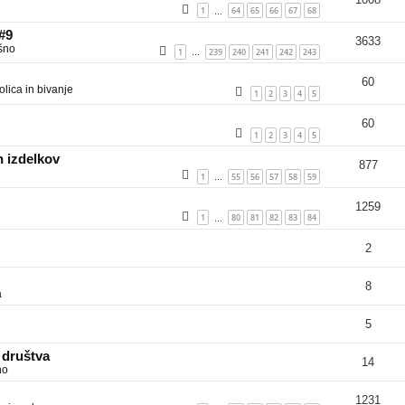
1
64
65
66
67
68
…
 #9
3633
šno
1
239
240
241
242
243
…
60
lica in bivanje
1
2
3
4
5
60
1
2
3
4
5
 izdelkov
877
1
55
56
57
58
59
…
1259
1
80
81
82
83
84
…
2
8
a
5
 društva
14
no
1231