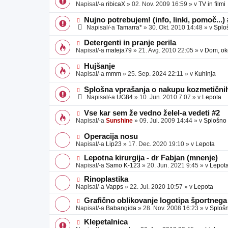
o
o
Napisal/-a
ribicaX
»
02. Nov. 2009 16:59
» v
TV in filmi
v
b
v
e
j
e
N
Nujno potrebujem! (info, linki, pomoč...)
a
o
o
Napisal/-a
Tamarra*
»
30. Okt. 2010 14:48
» v
Splo
v
b
v
e
j
e
N
Detergenti in pranje perila
a
o
o
Napisal/-a
mateja79
»
21. Avg. 2010 22:05
» v
Dom, oko
v
b
v
e
j
e
N
Hujšanje
a
o
o
Napisal/-a
mmm
»
25. Sep. 2024 22:11
» v
Kuhinja
v
b
v
e
j
e
N
Splošna vprašanja o nakupu kozmetičnih
a
o
o
Napisal/-a
UG84
»
10. Jun. 2010 7:07
» v
Lepota
v
b
v
e
j
e
N
Vse kar sem že vedno želel-a vedeti #2
a
o
o
Napisal/-a
Sunshine
»
09. Jul. 2009 14:44
» v
Splošno
v
b
v
e
j
e
N
Operacija nosu
a
o
o
Napisal/-a
Lip23
»
17. Dec. 2020 19:10
» v
Lepota
v
b
v
e
j
e
N
Lepotna kirurgija - dr Fabjan (mnenje)
a
o
o
Napisal/-a
Samo K-123
»
20. Jun. 2021 9:45
» v
Lepot
v
b
v
e
j
e
N
Rinoplastika
a
o
o
Napisal/-a
Vapps
»
22. Jul. 2020 10:57
» v
Lepota
v
b
v
e
j
e
N
Grafično oblikovanje logotipa športnega
a
o
o
Napisal/-a
Babangida
»
28. Nov. 2008 16:23
» v
Sploš
v
b
v
e
j
e
N
Klepetalnica
a
o
o