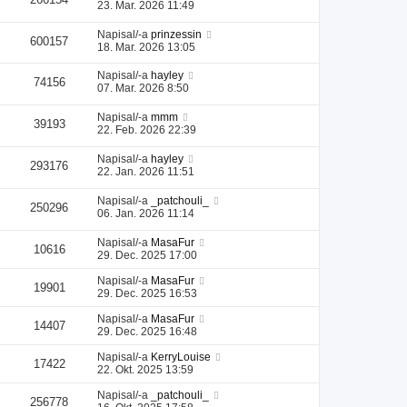
23. Mar. 2026 11:49
Napisal/-a
prinzessin
600157
18. Mar. 2026 13:05
Napisal/-a
hayley
74156
07. Mar. 2026 8:50
Napisal/-a
mmm
39193
22. Feb. 2026 22:39
Napisal/-a
hayley
293176
22. Jan. 2026 11:51
Napisal/-a
_patchouli_
250296
06. Jan. 2026 11:14
Napisal/-a
MasaFur
10616
29. Dec. 2025 17:00
Napisal/-a
MasaFur
19901
29. Dec. 2025 16:53
Napisal/-a
MasaFur
14407
29. Dec. 2025 16:48
Napisal/-a
KerryLouise
17422
22. Okt. 2025 13:59
Napisal/-a
_patchouli_
256778