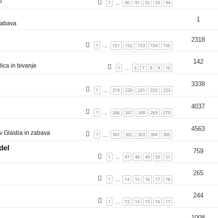
o
1
90
91
92
93
94
…
1
zabava
2318
1
151
152
153
154
155
…
142
ica in bivanje
1
6
7
8
9
10
…
3338
1
219
220
221
222
223
…
4037
1
266
267
268
269
270
…
4563
 v
Glasba in zabava
1
301
302
303
304
305
…
del
759
1
47
48
49
50
51
…
265
1
14
15
16
17
18
…
244
1
13
14
15
16
17
…
1008