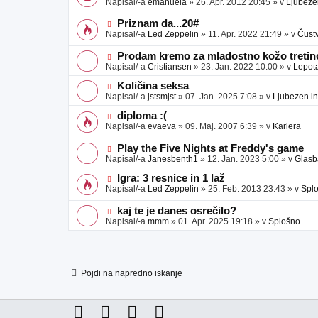
Napisal/-a
emanuela
»
26. Apr. 2012 20:45
» v
Ljubeze
v
b
v
e
j
e
N
Priznam da...20#
a
o
o
Napisal/-a
Led Zeppelin
»
11. Apr. 2022 21:49
» v
Čust
v
b
v
e
j
e
N
Prodam kremo za mladostno kožo tretino
a
o
o
Napisal/-a
Cristiansen
»
23. Jan. 2022 10:00
» v
Lepot
v
b
v
e
j
e
N
Količina seksa
a
o
o
Napisal/-a
jstsmjst
»
07. Jan. 2025 7:08
» v
Ljubezen in
v
b
v
e
j
e
N
diploma :(
a
o
o
Napisal/-a
evaeva
»
09. Maj. 2007 6:39
» v
Kariera
v
b
v
e
j
e
N
Play the Five Nights at Freddy's game
a
o
o
Napisal/-a
Janesbenth1
»
12. Jan. 2023 5:00
» v
Glasb
v
b
v
e
j
e
N
Igra: 3 resnice in 1 laž
a
o
o
Napisal/-a
Led Zeppelin
»
25. Feb. 2013 23:43
» v
Spl
v
b
v
e
j
e
N
kaj te je danes osrečilo?
a
o
o
Napisal/-a
mmm
»
01. Apr. 2025 19:18
» v
Splošno
v
b
v
e
j
e
a
o
v
b
e
j
Pojdi na napredno iskanje
a
v
e