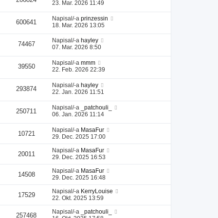
23. Mar. 2026 11:49
Napisal/-a
prinzessin
600641
18. Mar. 2026 13:05
Napisal/-a
hayley
74467
07. Mar. 2026 8:50
Napisal/-a
mmm
39550
22. Feb. 2026 22:39
Napisal/-a
hayley
293874
22. Jan. 2026 11:51
Napisal/-a
_patchouli_
250711
06. Jan. 2026 11:14
Napisal/-a
MasaFur
10721
29. Dec. 2025 17:00
Napisal/-a
MasaFur
20011
29. Dec. 2025 16:53
Napisal/-a
MasaFur
14508
29. Dec. 2025 16:48
Napisal/-a
KerryLouise
17529
22. Okt. 2025 13:59
Napisal/-a
_patchouli_
257468