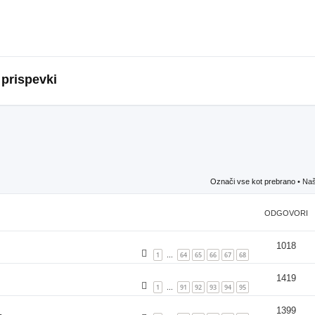
 prispevki
Označi vse kot prebrano
• Naš
ODGOVORI
1018
1
64
65
66
67
68
…
1419
1
91
92
93
94
95
…
1399