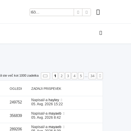
Iskanje
Napredno iskanje
Stran
1
od
34
1
2
3
4
5
34
Naslednja
li ste več kot 1000 zadetka
…
OGLEDI
ZADNJI PRISPEVEK
Napisal/-a
hayley
249752
05. Avg. 2026 15:22
Napisal/-a
mayaeb
356839
05. Avg. 2026 8:42
Napisal/-a
mayaeb
289206
05. Avg. 2026 8:39