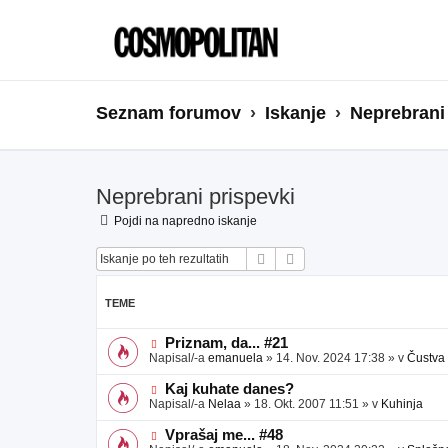
Seznam forumov
Iskanje
Neprebrani
Neprebrani prispevki
Pojdi na napredno iskanje
Iskanje
Napredno iskanje
TEME
N
Priznam, da... #21
o
Napisal/-a
emanuela
»
14. Nov. 2024 17:38
» v
Čustva
v
e
N
Kaj kuhate danes?
o
o
Napisal/-a
Nelaa
»
18. Okt. 2007 11:51
» v
Kuhinja
b
v
j
e
N
Vprašaj me... #48
a
o
o