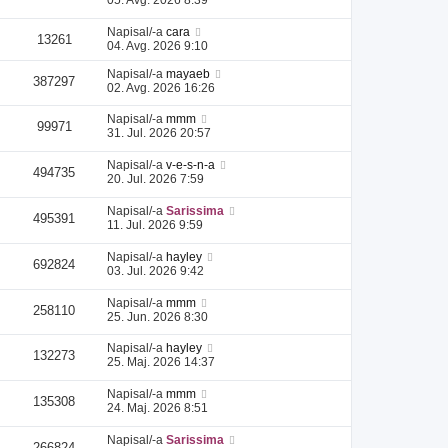
Napisal/-a
cara
13261
04. Avg. 2026 9:10
Napisal/-a
mayaeb
387297
02. Avg. 2026 16:26
Napisal/-a
mmm
99971
31. Jul. 2026 20:57
Napisal/-a
v-e-s-n-a
494735
20. Jul. 2026 7:59
Napisal/-a
Sarissima
495391
11. Jul. 2026 9:59
Napisal/-a
hayley
692824
03. Jul. 2026 9:42
Napisal/-a
mmm
258110
25. Jun. 2026 8:30
Napisal/-a
hayley
132273
25. Maj. 2026 14:37
Napisal/-a
mmm
135308
24. Maj. 2026 8:51
Napisal/-a
Sarissima
266824