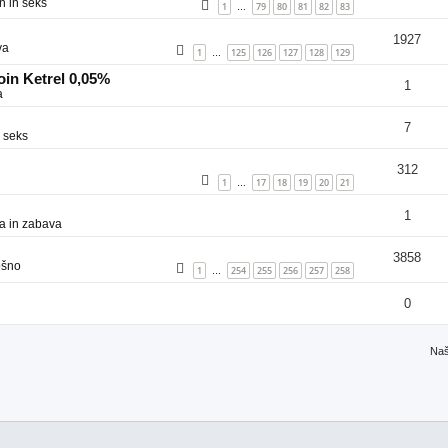
n in seks
1
79
80
81
82
83
…
1927
va
1
125
126
127
128
129
…
in Ketrel 0,05%
1
a
7
 seks
312
1
17
18
19
20
21
…
1
a in zabava
3858
ošno
1
254
255
256
257
258
…
0
Naš