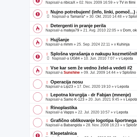
o
o
Napisal/-a
ribicaX
»
02. Nov. 2009 16:59
» v
TV in filmi
v
b
v
e
j
e
N
Nujno potrebujem! (info, linki, pomoč...)
a
o
o
Napisal/-a
Tamarra*
»
30. Okt. 2010 14:48
» v
Splo
v
b
v
e
j
e
N
Detergenti in pranje perila
a
o
o
Napisal/-a
mateja79
»
21. Avg. 2010 22:05
» v
Dom, oko
v
b
v
e
j
e
N
Hujšanje
a
o
o
Napisal/-a
mmm
»
25. Sep. 2024 22:11
» v
Kuhinja
v
b
v
e
j
e
N
Splošna vprašanja o nakupu kozmetičnih
a
o
o
Napisal/-a
UG84
»
10. Jun. 2010 7:07
» v
Lepota
v
b
v
e
j
e
N
Vse kar sem že vedno želel-a vedeti #2
a
o
o
Napisal/-a
Sunshine
»
09. Jul. 2009 14:44
» v
Splošno
v
b
v
e
j
e
N
Operacija nosu
a
o
o
Napisal/-a
Lip23
»
17. Dec. 2020 19:10
» v
Lepota
v
b
v
e
j
e
N
Lepotna kirurgija - dr Fabjan (mnenje)
a
o
o
Napisal/-a
Samo K-123
»
20. Jun. 2021 9:45
» v
Lepot
v
b
v
e
j
e
N
Rinoplastika
a
o
o
Napisal/-a
Vapps
»
22. Jul. 2020 10:57
» v
Lepota
v
b
v
e
j
e
N
Grafično oblikovanje logotipa športnega
a
o
o
Napisal/-a
Babangida
»
28. Nov. 2008 16:23
» v
Sploš
v
b
v
e
j
e
N
Klepetalnica
a
o
o