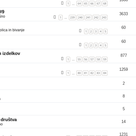
1
64
65
66
67
68
…
 #9
3633
šno
1
239
240
241
242
243
…
60
lica in bivanje
1
2
3
4
5
60
1
2
3
4
5
 izdelkov
877
1
55
56
57
58
59
…
1259
1
80
81
82
83
84
…
2
8
a
5
 društva
14
no
1231