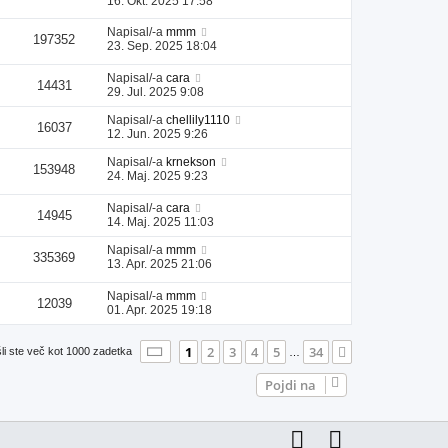
16. Okt. 2025 17:58
Napisal/-a
mmm
197352
23. Sep. 2025 18:04
Napisal/-a
cara
14431
29. Jul. 2025 9:08
Napisal/-a
chellily1110
16037
12. Jun. 2025 9:26
Napisal/-a
krnekson
153948
24. Maj. 2025 9:23
Napisal/-a
cara
14945
14. Maj. 2025 11:03
Napisal/-a
mmm
335369
13. Apr. 2025 21:06
Napisal/-a
mmm
12039
01. Apr. 2025 19:18
Stran
1
od
34
1
2
3
4
5
34
Naslednja
li ste več kot 1000 zadetka
…
Pojdi na