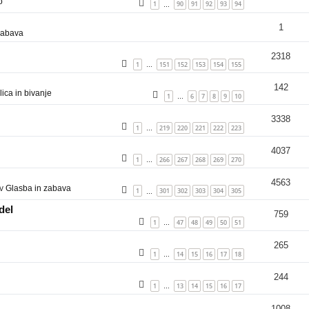
o
1
90
91
92
93
94
…
1
zabava
2318
1
151
152
153
154
155
…
142
ica in bivanje
1
6
7
8
9
10
…
3338
1
219
220
221
222
223
…
4037
1
266
267
268
269
270
…
4563
 v
Glasba in zabava
1
301
302
303
304
305
…
del
759
1
47
48
49
50
51
…
265
1
14
15
16
17
18
…
244
1
13
14
15
16
17
…
1008