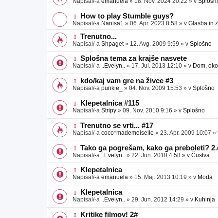
Napisal/-a
emanuela
»
18. Nov. 2024 20:22
» v
Splošn
v
b
v
e
j
e
N
How to play Stumble guys?
a
o
o
Napisal/-a
Nanisa1
»
06. Apr. 2023 8:58
» v
Glasba in 
v
b
v
e
j
e
N
Trenutno...
a
o
o
Napisal/-a
Shpaget
»
12. Avg. 2009 9:59
» v
Splošno
v
b
v
e
j
e
N
Splošna tema za krajše nasvete
a
o
o
Napisal/-a
..Evelyn..
»
17. Jul. 2013 12:10
» v
Dom, okol
v
b
v
e
j
e
N
kdo/kaj vam gre na živce #3
a
o
o
Napisal/-a
punkie_
»
04. Nov. 2009 15:53
» v
Splošno
v
b
v
e
j
e
N
Klepetalnica #115
a
o
o
Napisal/-a
Stripy
»
09. Nov. 2010 9:16
» v
Splošno
v
b
v
e
j
e
N
Trenutno se vrti... #17
a
o
o
Napisal/-a
coco*mademoiselle
»
23. Apr. 2009 10:07
»
v
b
v
e
j
e
N
Tako ga pogrešam, kako ga preboleti? 2.
a
o
o
Napisal/-a
..Evelyn..
»
22. Jun. 2010 4:58
» v
Čustva
v
b
v
e
j
e
N
Klepetalnica
a
o
o
Napisal/-a
emanuela
»
15. Maj. 2013 10:19
» v
Moda
v
b
v
e
j
e
N
Klepetalnica
a
o
o
Napisal/-a
..Evelyn..
»
29. Jun. 2012 14:29
» v
Kuhinja
v
b
v
e
j
e
N
Kritike filmov! 2#
a