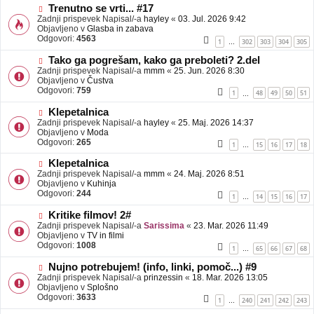
b
N
Trenutno se vrti... #17
j
o
Zadnji prispevek Napisal/-a
hayley
«
03. Jul. 2026 9:42
a
v
Objavljeno v
Glasba in zabava
v
e
Odgovori:
4563
1
302
303
304
305
…
e
o
b
N
Tako ga pogrešam, kako ga preboleti? 2.del
j
o
Zadnji prispevek Napisal/-a
mmm
«
25. Jun. 2026 8:30
a
v
Objavljeno v
Čustva
v
e
Odgovori:
759
1
48
49
50
51
…
e
o
b
N
Klepetalnica
j
o
Zadnji prispevek Napisal/-a
hayley
«
25. Maj. 2026 14:37
a
v
Objavljeno v
Moda
v
e
Odgovori:
265
1
15
16
17
18
…
e
o
b
N
Klepetalnica
j
o
Zadnji prispevek Napisal/-a
mmm
«
24. Maj. 2026 8:51
a
v
Objavljeno v
Kuhinja
v
e
Odgovori:
244
1
14
15
16
17
…
e
o
b
N
Kritike filmov! 2#
j
o
Zadnji prispevek Napisal/-a
Sarissima
«
23. Mar. 2026 11:49
a
v
Objavljeno v
TV in filmi
v
e
Odgovori:
1008
1
65
66
67
68
…
e
o
b
N
Nujno potrebujem! (info, linki, pomoč...) #9
j
o
Zadnji prispevek Napisal/-a
prinzessin
«
18. Mar. 2026 13:05
a
v
Objavljeno v
Splošno
v
e
Odgovori:
3633
1
240
241
242
243
…
e
o