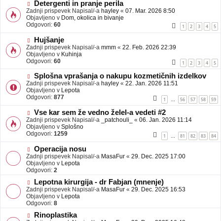
b
N
Detergenti in pranje perila
j
o
Zadnji prispevek Napisal/-a
hayley
«
07. Mar. 2026 8:50
a
v
Objavljeno v
Dom, okolica in bivanje
v
e
Odgovori:
60
1
2
3
4
5
e
o
b
N
Hujšanje
j
o
Zadnji prispevek Napisal/-a
mmm
«
22. Feb. 2026 22:39
a
v
Objavljeno v
Kuhinja
v
e
Odgovori:
60
1
2
3
4
5
e
o
b
N
Splošna vprašanja o nakupu kozmetičnih izdelkov
j
o
Zadnji prispevek Napisal/-a
hayley
«
22. Jan. 2026 11:51
a
v
Objavljeno v
Lepota
v
e
Odgovori:
877
1
56
57
58
59
…
e
o
b
N
Vse kar sem že vedno želel-a vedeti #2
j
o
Zadnji prispevek Napisal/-a
_patchouli_
«
06. Jan. 2026 11:14
a
v
Objavljeno v
Splošno
v
e
Odgovori:
1259
1
81
82
83
84
…
e
o
b
N
Operacija nosu
j
o
Zadnji prispevek Napisal/-a
MasaFur
«
29. Dec. 2025 17:00
a
v
Objavljeno v
Lepota
v
e
Odgovori:
2
e
o
N
Lepotna kirurgija - dr Fabjan (mnenje)
b
o
Zadnji prispevek Napisal/-a
j
MasaFur
«
29. Dec. 2025 16:53
v
Objavljeno v
a
Lepota
e
Odgovori:
v
8
o
e
N
Rinoplastika
b
o