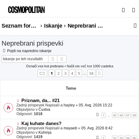
I
s
Seznam forumov
Iskanje
Neprebrani prispevki
k
a
Neprebrani prispevki
n
j
Pojdi na napredno iskanje
Iskanje
Napredno iskanje
e
Označi vse kot prebrano
• Našli ste več kot 1000 zadetka
Stran
1
od
34
1
2
3
4
5
34
Naslednja
…
Teme
N
Priznam, da... #21
o
Zadnji prispevek Napisal/-a
hayley
«
05. Avg. 2026 15:22
v
Objavljeno v
Čustva
e
Odgovori:
1018
1
65
66
67
68
…
o
b
N
Kaj kuhate danes?
j
o
Zadnji prispevek Napisal/-a
mayaeb
«
05. Avg. 2026 8:42
a
v
Objavljeno v
Kuhinja
v
e
Odgovori:
1419
1
92
93
94
95
…