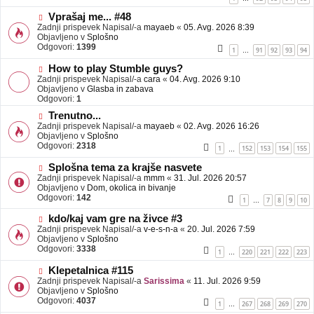
e
o
b
N
Vprašaj me... #48
j
o
Zadnji prispevek Napisal/-a
mayaeb
«
05. Avg. 2026 8:39
a
v
Objavljeno v
Splošno
v
e
Odgovori:
1399
1
91
92
93
94
…
e
o
b
N
How to play Stumble guys?
j
o
Zadnji prispevek Napisal/-a
cara
«
04. Avg. 2026 9:10
a
v
Objavljeno v
Glasba in zabava
v
e
Odgovori:
1
e
o
N
Trenutno...
b
o
Zadnji prispevek Napisal/-a
j
mayaeb
«
02. Avg. 2026 16:26
v
Objavljeno v
a
Splošno
e
Odgovori:
v
2318
1
152
153
154
155
…
o
e
b
N
Splošna tema za krajše nasvete
j
o
Zadnji prispevek Napisal/-a
mmm
«
31. Jul. 2026 20:57
a
v
Objavljeno v
Dom, okolica in bivanje
v
e
Odgovori:
142
1
7
8
9
10
…
e
o
b
N
kdo/kaj vam gre na živce #3
j
o
Zadnji prispevek Napisal/-a
v-e-s-n-a
«
20. Jul. 2026 7:59
a
v
Objavljeno v
Splošno
v
e
Odgovori:
3338
1
220
221
222
223
…
e
o
b
N
Klepetalnica #115
j
o
Zadnji prispevek Napisal/-a
Sarissima
«
11. Jul. 2026 9:59
a
v
Objavljeno v
Splošno
v
e
Odgovori:
4037
1
267
268
269
270
…
e
o