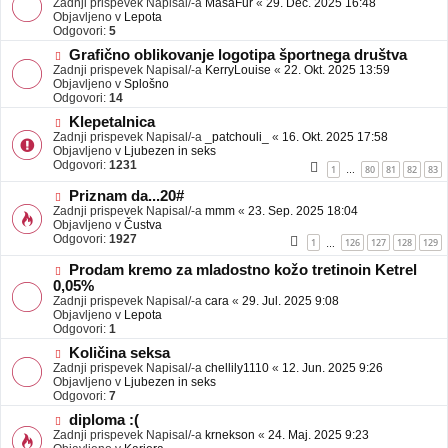
Zadnji prispevek Napisal/-a
j
MasaFur
«
29. Dec. 2025 16:48
v
Objavljeno v
a
Lepota
e
Odgovori:
v
5
o
e
N
Grafično oblikovanje logotipa športnega društva
b
o
Zadnji prispevek Napisal/-a
j
KerryLouise
«
22. Okt. 2025 13:59
v
Objavljeno v
a
Splošno
e
Odgovori:
v
14
o
e
N
Klepetalnica
b
o
Zadnji prispevek Napisal/-a
j
_patchouli_
«
16. Okt. 2025 17:58
v
Objavljeno v
a
Ljubezen in seks
e
Odgovori:
v
1231
1
80
81
82
83
…
o
e
b
N
Priznam da...20#
j
o
Zadnji prispevek Napisal/-a
mmm
«
23. Sep. 2025 18:04
a
v
Objavljeno v
Čustva
v
e
Odgovori:
1927
1
126
127
128
129
…
e
o
b
N
Prodam kremo za mladostno kožo tretinoin Ketrel
j
o
0,05%
a
v
Zadnji prispevek Napisal/-a
cara
«
29. Jul. 2025 9:08
v
e
Objavljeno v
Lepota
e
o
Odgovori:
1
b
N
j
Količina seksa
o
a
Zadnji prispevek Napisal/-a
chellily1110
«
12. Jun. 2025 9:26
v
v
Objavljeno v
Ljubezen in seks
e
e
Odgovori:
7
o
N
diploma :(
b
o
Zadnji prispevek Napisal/-a
j
krnekson
«
24. Maj. 2025 9:23
v