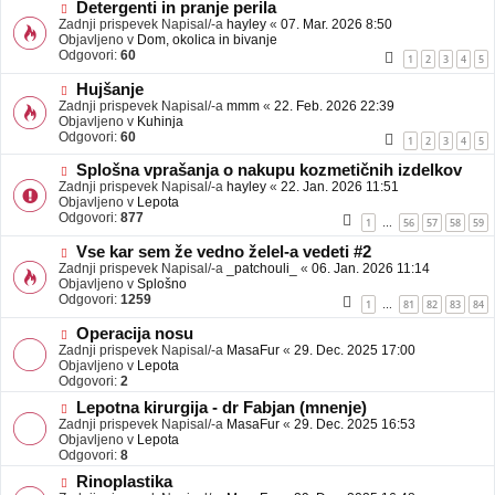
b
N
Detergenti in pranje perila
j
o
Zadnji prispevek Napisal/-a
hayley
«
07. Mar. 2026 8:50
a
v
Objavljeno v
Dom, okolica in bivanje
v
e
Odgovori:
60
1
2
3
4
5
e
o
b
N
Hujšanje
j
o
Zadnji prispevek Napisal/-a
mmm
«
22. Feb. 2026 22:39
a
v
Objavljeno v
Kuhinja
v
e
Odgovori:
60
1
2
3
4
5
e
o
b
N
Splošna vprašanja o nakupu kozmetičnih izdelkov
j
o
Zadnji prispevek Napisal/-a
hayley
«
22. Jan. 2026 11:51
a
v
Objavljeno v
Lepota
v
e
Odgovori:
877
1
56
57
58
59
…
e
o
b
N
Vse kar sem že vedno želel-a vedeti #2
j
o
Zadnji prispevek Napisal/-a
_patchouli_
«
06. Jan. 2026 11:14
a
v
Objavljeno v
Splošno
v
e
Odgovori:
1259
1
81
82
83
84
…
e
o
b
N
Operacija nosu
j
o
Zadnji prispevek Napisal/-a
MasaFur
«
29. Dec. 2025 17:00
a
v
Objavljeno v
Lepota
v
e
Odgovori:
2
e
o
N
Lepotna kirurgija - dr Fabjan (mnenje)
b
o
Zadnji prispevek Napisal/-a
j
MasaFur
«
29. Dec. 2025 16:53
v
Objavljeno v
a
Lepota
e
Odgovori:
v
8
o
e
N
Rinoplastika
b
o