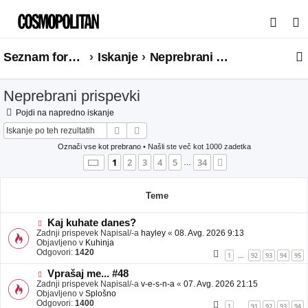
I
s
Seznam forumov
Iskanje
Neprebrani prispevki
k
a
Neprebrani prispevki
n
j
Pojdi na napredno iskanje
Iskanje
Napredno iskanje
e
Označi vse kot prebrano
• Našli ste več kot 1000 zadetka
Stran
1
od
34
1
2
3
4
5
34
Naslednja
…
Teme
N
Kaj kuhate danes?
o
Zadnji prispevek Napisal/-a
hayley
«
08. Avg. 2026 9:13
v
Objavljeno v
Kuhinja
e
Odgovori:
1420
1
92
93
94
95
…
o
b
N
Vprašaj me... #48
j
o
Zadnji prispevek Napisal/-a
v-e-s-n-a
«
07. Avg. 2026 21:15
a
v
Objavljeno v
Splošno
v
e
Odgovori:
1400
1
91
92
93
94
…