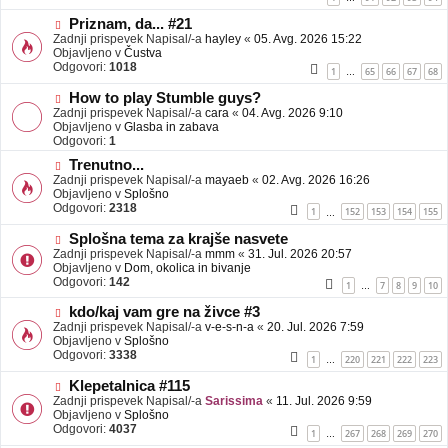
e
o
b
N
Priznam, da... #21
j
o
Zadnji prispevek Napisal/-a
hayley
«
05. Avg. 2026 15:22
a
v
Objavljeno v
Čustva
v
e
Odgovori:
1018
1
65
66
67
68
…
e
o
b
N
How to play Stumble guys?
j
o
Zadnji prispevek Napisal/-a
cara
«
04. Avg. 2026 9:10
a
v
Objavljeno v
Glasba in zabava
v
e
Odgovori:
1
e
o
N
Trenutno...
b
o
Zadnji prispevek Napisal/-a
j
mayaeb
«
02. Avg. 2026 16:26
v
Objavljeno v
a
Splošno
e
Odgovori:
v
2318
1
152
153
154
155
…
o
e
b
N
Splošna tema za krajše nasvete
j
o
Zadnji prispevek Napisal/-a
mmm
«
31. Jul. 2026 20:57
a
v
Objavljeno v
Dom, okolica in bivanje
v
e
Odgovori:
142
1
7
8
9
10
…
e
o
b
N
kdo/kaj vam gre na živce #3
j
o
Zadnji prispevek Napisal/-a
v-e-s-n-a
«
20. Jul. 2026 7:59
a
v
Objavljeno v
Splošno
v
e
Odgovori:
3338
1
220
221
222
223
…
e
o
b
N
Klepetalnica #115
j
o
Zadnji prispevek Napisal/-a
Sarissima
«
11. Jul. 2026 9:59
a
v
Objavljeno v
Splošno
v
e
Odgovori:
4037
1
267
268
269
270
…
e
o