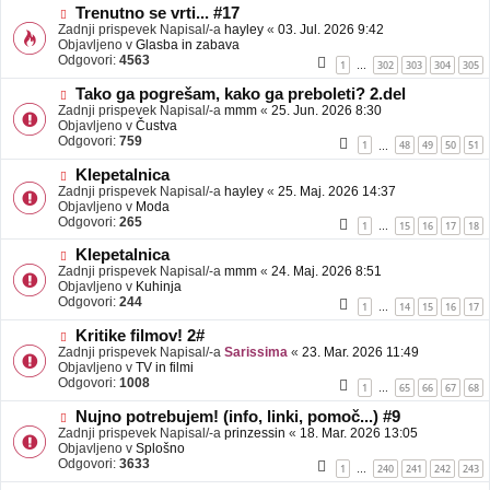
b
N
Trenutno se vrti... #17
j
o
Zadnji prispevek Napisal/-a
hayley
«
03. Jul. 2026 9:42
a
v
Objavljeno v
Glasba in zabava
v
e
Odgovori:
4563
1
302
303
304
305
…
e
o
b
N
Tako ga pogrešam, kako ga preboleti? 2.del
j
o
Zadnji prispevek Napisal/-a
mmm
«
25. Jun. 2026 8:30
a
v
Objavljeno v
Čustva
v
e
Odgovori:
759
1
48
49
50
51
…
e
o
b
N
Klepetalnica
j
o
Zadnji prispevek Napisal/-a
hayley
«
25. Maj. 2026 14:37
a
v
Objavljeno v
Moda
v
e
Odgovori:
265
1
15
16
17
18
…
e
o
b
N
Klepetalnica
j
o
Zadnji prispevek Napisal/-a
mmm
«
24. Maj. 2026 8:51
a
v
Objavljeno v
Kuhinja
v
e
Odgovori:
244
1
14
15
16
17
…
e
o
b
N
Kritike filmov! 2#
j
o
Zadnji prispevek Napisal/-a
Sarissima
«
23. Mar. 2026 11:49
a
v
Objavljeno v
TV in filmi
v
e
Odgovori:
1008
1
65
66
67
68
…
e
o
b
N
Nujno potrebujem! (info, linki, pomoč...) #9
j
o
Zadnji prispevek Napisal/-a
prinzessin
«
18. Mar. 2026 13:05
a
v
Objavljeno v
Splošno
v
e
Odgovori:
3633
1
240
241
242
243
…
e
o