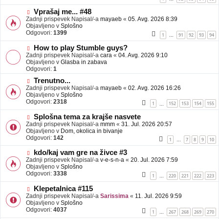
e
o
b
N
Vprašaj me... #48
j
o
Zadnji prispevek Napisal/-a
mayaeb
«
05. Avg. 2026 8:39
a
v
Objavljeno v
Splošno
v
e
Odgovori:
1399
1
91
92
93
94
…
e
o
b
N
How to play Stumble guys?
j
o
Zadnji prispevek Napisal/-a
cara
«
04. Avg. 2026 9:10
a
v
Objavljeno v
Glasba in zabava
v
e
Odgovori:
1
e
o
N
Trenutno...
b
o
Zadnji prispevek Napisal/-a
j
mayaeb
«
02. Avg. 2026 16:26
v
Objavljeno v
a
Splošno
e
Odgovori:
v
2318
1
152
153
154
155
…
o
e
b
N
Splošna tema za krajše nasvete
j
o
Zadnji prispevek Napisal/-a
mmm
«
31. Jul. 2026 20:57
a
v
Objavljeno v
Dom, okolica in bivanje
v
e
Odgovori:
142
1
7
8
9
10
…
e
o
b
N
kdo/kaj vam gre na živce #3
j
o
Zadnji prispevek Napisal/-a
v-e-s-n-a
«
20. Jul. 2026 7:59
a
v
Objavljeno v
Splošno
v
e
Odgovori:
3338
1
220
221
222
223
…
e
o
b
N
Klepetalnica #115
j
o
Zadnji prispevek Napisal/-a
Sarissima
«
11. Jul. 2026 9:59
a
v
Objavljeno v
Splošno
v
e
Odgovori:
4037
1
267
268
269
270
…
e
o