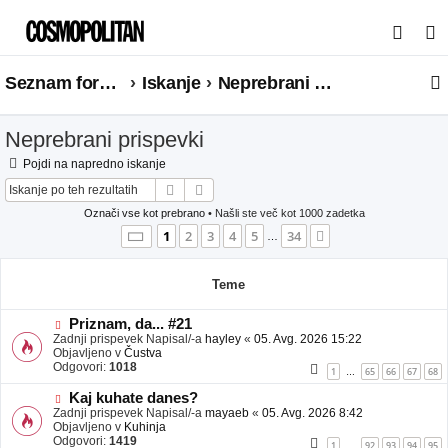
I
s
Seznam forumov
Iskanje
Neprebrani prispevki
k
a
Neprebrani prispevki
n
j
Pojdi na napredno iskanje
Iskanje
Napredno iskanje
e
Označi vse kot prebrano
• Našli ste več kot 1000 zadetka
Stran
1
od
34
1
2
3
4
5
34
Naslednja
…
Teme
N
Priznam, da... #21
o
Zadnji prispevek Napisal/-a
hayley
«
05. Avg. 2026 15:22
v
Objavljeno v
Čustva
e
Odgovori:
1018
1
65
66
67
68
…
o
b
N
Kaj kuhate danes?
j
o
Zadnji prispevek Napisal/-a
mayaeb
«
05. Avg. 2026 8:42
a
v
Objavljeno v
Kuhinja
v
e
Odgovori:
1419
1
92
93
94
95
…