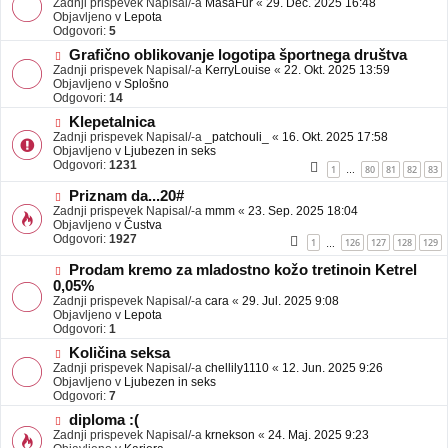
Zadnji prispevek Napisal/-a
j
MasaFur
«
29. Dec. 2025 16:48
v
Objavljeno v
a
Lepota
e
Odgovori:
v
5
o
e
N
Grafično oblikovanje logotipa športnega društva
b
o
Zadnji prispevek Napisal/-a
j
KerryLouise
«
22. Okt. 2025 13:59
v
Objavljeno v
a
Splošno
e
Odgovori:
v
14
o
e
N
Klepetalnica
b
o
Zadnji prispevek Napisal/-a
j
_patchouli_
«
16. Okt. 2025 17:58
v
Objavljeno v
a
Ljubezen in seks
e
Odgovori:
v
1231
1
80
81
82
83
…
o
e
b
N
Priznam da...20#
j
o
Zadnji prispevek Napisal/-a
mmm
«
23. Sep. 2025 18:04
a
v
Objavljeno v
Čustva
v
e
Odgovori:
1927
1
126
127
128
129
…
e
o
b
N
Prodam kremo za mladostno kožo tretinoin Ketrel
j
o
0,05%
a
v
Zadnji prispevek Napisal/-a
cara
«
29. Jul. 2025 9:08
v
e
Objavljeno v
Lepota
e
o
Odgovori:
1
b
N
j
Količina seksa
o
a
Zadnji prispevek Napisal/-a
chellily1110
«
12. Jun. 2025 9:26
v
v
Objavljeno v
Ljubezen in seks
e
e
Odgovori:
7
o
N
diploma :(
b
o
Zadnji prispevek Napisal/-a
j
krnekson
«
24. Maj. 2025 9:23
v