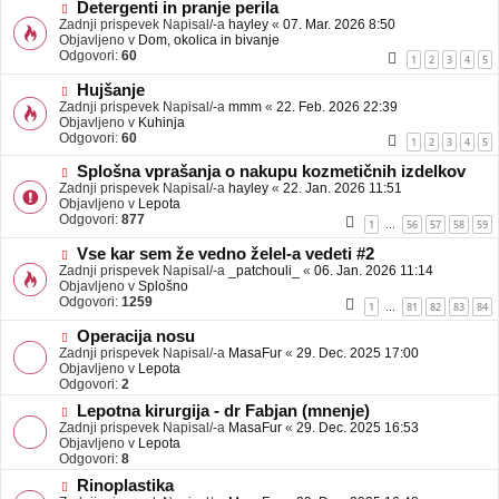
b
N
Detergenti in pranje perila
j
o
Zadnji prispevek Napisal/-a
hayley
«
07. Mar. 2026 8:50
a
v
Objavljeno v
Dom, okolica in bivanje
v
e
Odgovori:
60
1
2
3
4
5
e
o
b
N
Hujšanje
j
o
Zadnji prispevek Napisal/-a
mmm
«
22. Feb. 2026 22:39
a
v
Objavljeno v
Kuhinja
v
e
Odgovori:
60
1
2
3
4
5
e
o
b
N
Splošna vprašanja o nakupu kozmetičnih izdelkov
j
o
Zadnji prispevek Napisal/-a
hayley
«
22. Jan. 2026 11:51
a
v
Objavljeno v
Lepota
v
e
Odgovori:
877
1
56
57
58
59
…
e
o
b
N
Vse kar sem že vedno želel-a vedeti #2
j
o
Zadnji prispevek Napisal/-a
_patchouli_
«
06. Jan. 2026 11:14
a
v
Objavljeno v
Splošno
v
e
Odgovori:
1259
1
81
82
83
84
…
e
o
b
N
Operacija nosu
j
o
Zadnji prispevek Napisal/-a
MasaFur
«
29. Dec. 2025 17:00
a
v
Objavljeno v
Lepota
v
e
Odgovori:
2
e
o
N
Lepotna kirurgija - dr Fabjan (mnenje)
b
o
Zadnji prispevek Napisal/-a
j
MasaFur
«
29. Dec. 2025 16:53
v
Objavljeno v
a
Lepota
e
Odgovori:
v
8
o
e
N
Rinoplastika
b
o