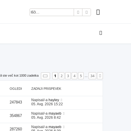
Iskanje
Napredno iskanje
Stran
1
od
34
1
2
3
4
5
34
Naslednja
li ste več kot 1000 zadetka
…
OGLEDI
ZADNJI PRISPEVEK
Napisal/-a
hayley
247843
05. Avg. 2026 15:22
Napisal/-a
mayaeb
354867
05. Avg. 2026 8:42
Napisal/-a
mayaeb
287260
05. Avg. 2026 8:39