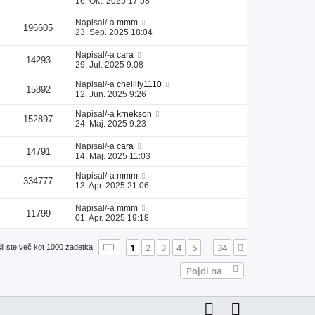
16. Okt. 2025 17:58
Napisal/-a
mmm
196605
23. Sep. 2025 18:04
Napisal/-a
cara
14293
29. Jul. 2025 9:08
Napisal/-a
chellily1110
15892
12. Jun. 2025 9:26
Napisal/-a
krnekson
152897
24. Maj. 2025 9:23
Napisal/-a
cara
14791
14. Maj. 2025 11:03
Napisal/-a
mmm
334777
13. Apr. 2025 21:06
Napisal/-a
mmm
11799
01. Apr. 2025 19:18
Stran
1
od
34
1
2
3
4
5
34
Naslednja
li ste več kot 1000 zadetka
…
Pojdi na