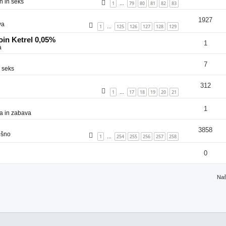
n in seks
1
79
80
81
82
83
…
1927
va
1
125
126
127
128
129
…
in Ketrel 0,05%
1
a
7
 seks
312
1
17
18
19
20
21
…
1
a in zabava
3858
ošno
1
254
255
256
257
258
…
0
Naš