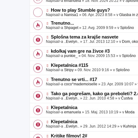
Napisal/-a
emanuela
»
18. Nov. 2024 20:22
» v
Splošn
v
b
v
e
j
e
N
How to play Stumble guys?
a
o
o
Napisal/-a
Nanisa1
»
06. Apr. 2023 8:58
» v
Glasba in 
v
b
v
e
j
e
N
Trenutno...
a
o
o
Napisal/-a
Shpaget
»
12. Avg. 2009 9:59
» v
Splošno
v
b
v
e
j
e
N
Splošna tema za krajše nasvete
a
o
o
Napisal/-a
..Evelyn..
»
17. Jul. 2013 12:10
» v
Dom, okol
v
b
v
e
j
e
N
kdo/kaj vam gre na živce #3
a
o
o
Napisal/-a
punkie_
»
04. Nov. 2009 15:53
» v
Splošno
v
b
v
e
j
e
N
Klepetalnica #115
a
o
o
Napisal/-a
Stripy
»
09. Nov. 2010 9:16
» v
Splošno
v
b
v
e
j
e
N
Trenutno se vrti... #17
a
o
o
Napisal/-a
coco*mademoiselle
»
23. Apr. 2009 10:07
»
v
b
v
e
j
e
N
Tako ga pogrešam, kako ga preboleti? 2.
a
o
o
Napisal/-a
..Evelyn..
»
22. Jun. 2010 4:58
» v
Čustva
v
b
v
e
j
e
N
Klepetalnica
a
o
o
Napisal/-a
emanuela
»
15. Maj. 2013 10:19
» v
Moda
v
b
v
e
j
e
N
Klepetalnica
a
o
o
Napisal/-a
..Evelyn..
»
29. Jun. 2012 14:29
» v
Kuhinja
v
b
v
e
j
e
N
Kritike filmov! 2#
a