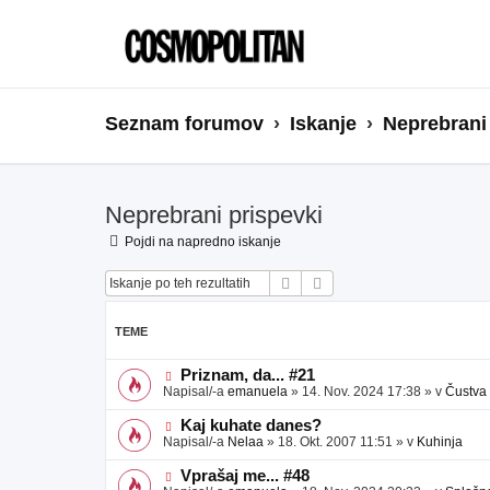
Seznam forumov
Iskanje
Neprebrani
Neprebrani prispevki
Pojdi na napredno iskanje
Iskanje
Napredno iskanje
TEME
N
Priznam, da... #21
o
Napisal/-a
emanuela
»
14. Nov. 2024 17:38
» v
Čustva
v
e
N
Kaj kuhate danes?
o
o
Napisal/-a
Nelaa
»
18. Okt. 2007 11:51
» v
Kuhinja
b
v
j
e
N
Vprašaj me... #48
a
o
o