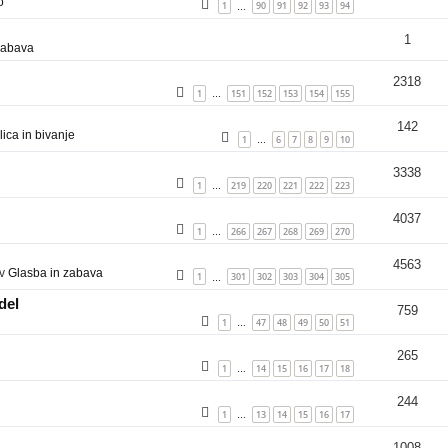
o
1
90
91
92
93
94
…
1
zabava
2318
1
151
152
153
154
155
…
142
ica in bivanje
1
6
7
8
9
10
…
3338
1
219
220
221
222
223
…
4037
1
266
267
268
269
270
…
4563
 v
Glasba in zabava
1
301
302
303
304
305
…
del
759
1
47
48
49
50
51
…
265
1
14
15
16
17
18
…
244
1
13
14
15
16
17
…
1008