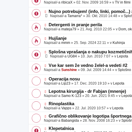
o
o
Napisal/-a
ribicaX
»
02. Nov. 2009 16:59
» v
TV in filmi
v
b
v
e
j
e
N
Nujno potrebujem! (info, linki, pomoč...)
a
o
o
Napisal/-a
Tamarra*
»
30. Okt. 2010 14:48
» v
Splo
v
b
v
e
j
e
N
Detergenti in pranje perila
a
o
o
Napisal/-a
mateja79
»
21. Avg. 2010 22:05
» v
Dom, oko
v
b
v
e
j
e
N
Hujšanje
a
o
o
Napisal/-a
mmm
»
25. Sep. 2024 22:11
» v
Kuhinja
v
b
v
e
j
e
N
Splošna vprašanja o nakupu kozmetičnih
a
o
o
Napisal/-a
UG84
»
10. Jun. 2010 7:07
» v
Lepota
v
b
v
e
j
e
N
Vse kar sem že vedno želel-a vedeti #2
a
o
o
Napisal/-a
Sunshine
»
09. Jul. 2009 14:44
» v
Splošno
v
b
v
e
j
e
N
Operacija nosu
a
o
o
Napisal/-a
Lip23
»
17. Dec. 2020 19:10
» v
Lepota
v
b
v
e
j
e
N
Lepotna kirurgija - dr Fabjan (mnenje)
a
o
o
Napisal/-a
Samo K-123
»
20. Jun. 2021 9:45
» v
Lepot
v
b
v
e
j
e
N
Rinoplastika
a
o
o
Napisal/-a
Vapps
»
22. Jul. 2020 10:57
» v
Lepota
v
b
v
e
j
e
N
Grafično oblikovanje logotipa športnega
a
o
o
Napisal/-a
Babangida
»
28. Nov. 2008 16:23
» v
Sploš
v
b
v
e
j
e
N
Klepetalnica
a
o
o