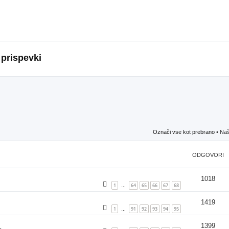
 prispevki
Označi vse kot prebrano
• Naš
ODGOVORI
1018
1
64
65
66
67
68
…
1419
1
91
92
93
94
95
…
1399