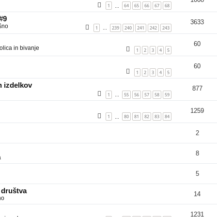
1
64
65
66
67
68
…
 #9
3633
šno
1
239
240
241
242
243
…
60
lica in bivanje
1
2
3
4
5
60
1
2
3
4
5
 izdelkov
877
1
55
56
57
58
59
…
1259
1
80
81
82
83
84
…
2
8
a
5
 društva
14
no
1231