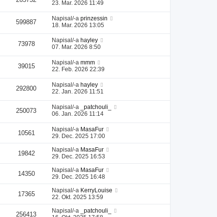
23. Mar. 2026 11:49
Napisal/-a
prinzessin
599887
18. Mar. 2026 13:05
Napisal/-a
hayley
73978
07. Mar. 2026 8:50
Napisal/-a
mmm
39015
22. Feb. 2026 22:39
Napisal/-a
hayley
292800
22. Jan. 2026 11:51
Napisal/-a
_patchouli_
250073
06. Jan. 2026 11:14
Napisal/-a
MasaFur
10561
29. Dec. 2025 17:00
Napisal/-a
MasaFur
19842
29. Dec. 2025 16:53
Napisal/-a
MasaFur
14350
29. Dec. 2025 16:48
Napisal/-a
KerryLouise
17365
22. Okt. 2025 13:59
Napisal/-a
_patchouli_
256413