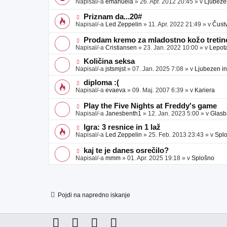
Napisal/-a
emanuela
»
26. Apr. 2012 20:45
» v
Ljubeze
v
b
v
e
j
e
N
Priznam da...20#
a
o
o
Napisal/-a
Led Zeppelin
»
11. Apr. 2022 21:49
» v
Čust
v
b
v
e
j
e
N
Prodam kremo za mladostno kožo tretino
a
o
o
Napisal/-a
Cristiansen
»
23. Jan. 2022 10:00
» v
Lepot
v
b
v
e
j
e
N
Količina seksa
a
o
o
Napisal/-a
jstsmjst
»
07. Jan. 2025 7:08
» v
Ljubezen in
v
b
v
e
j
e
N
diploma :(
a
o
o
Napisal/-a
evaeva
»
09. Maj. 2007 6:39
» v
Kariera
v
b
v
e
j
e
N
Play the Five Nights at Freddy's game
a
o
o
Napisal/-a
Janesbenth1
»
12. Jan. 2023 5:00
» v
Glasb
v
b
v
e
j
e
N
Igra: 3 resnice in 1 laž
a
o
o
Napisal/-a
Led Zeppelin
»
25. Feb. 2013 23:43
» v
Spl
v
b
v
e
j
e
N
kaj te je danes osrečilo?
a
o
o
Napisal/-a
mmm
»
01. Apr. 2025 19:18
» v
Splošno
v
b
v
e
j
e
a
o
v
b
e
j
Pojdi na napredno iskanje
a
v
e