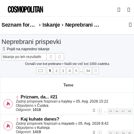
I
s
Seznam forumov
Iskanje
Neprebrani prispevki
k
a
Neprebrani prispevki
n
j
Pojdi na napredno iskanje
Iskanje
Napredno iskanje
e
Označi vse kot prebrano
• Našli ste več kot 1000 zadetka
Stran
1
od
34
1
2
3
4
5
34
Naslednja
…
Teme
N
Priznam, da... #21
o
Zadnji prispevek Napisal/-a
hayley
«
05. Avg. 2026 15:22
v
Objavljeno v
Čustva
e
Odgovori:
1018
1
65
66
67
68
…
o
b
N
Kaj kuhate danes?
j
o
Zadnji prispevek Napisal/-a
mayaeb
«
05. Avg. 2026 8:42
a
v
Objavljeno v
Kuhinja
v
e
Odgovori:
1419
1
92
93
94
95
…