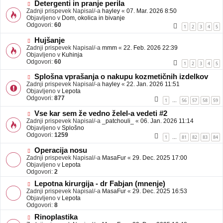
b
N
Detergenti in pranje perila
j
o
Zadnji prispevek Napisal/-a
hayley
«
07. Mar. 2026 8:50
a
v
Objavljeno v
Dom, okolica in bivanje
v
e
Odgovori:
60
1
2
3
4
5
e
o
b
N
Hujšanje
j
o
Zadnji prispevek Napisal/-a
mmm
«
22. Feb. 2026 22:39
a
v
Objavljeno v
Kuhinja
v
e
Odgovori:
60
1
2
3
4
5
e
o
b
N
Splošna vprašanja o nakupu kozmetičnih izdelkov
j
o
Zadnji prispevek Napisal/-a
hayley
«
22. Jan. 2026 11:51
a
v
Objavljeno v
Lepota
v
e
Odgovori:
877
1
56
57
58
59
…
e
o
b
N
Vse kar sem že vedno želel-a vedeti #2
j
o
Zadnji prispevek Napisal/-a
_patchouli_
«
06. Jan. 2026 11:14
a
v
Objavljeno v
Splošno
v
e
Odgovori:
1259
1
81
82
83
84
…
e
o
b
N
Operacija nosu
j
o
Zadnji prispevek Napisal/-a
MasaFur
«
29. Dec. 2025 17:00
a
v
Objavljeno v
Lepota
v
e
Odgovori:
2
e
o
N
Lepotna kirurgija - dr Fabjan (mnenje)
b
o
Zadnji prispevek Napisal/-a
j
MasaFur
«
29. Dec. 2025 16:53
v
Objavljeno v
a
Lepota
e
Odgovori:
v
8
o
e
N
Rinoplastika
b
o