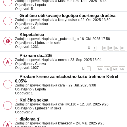
Zadnji prispevek Napisal/-a
j
MasaFur
«
29. Dec. 2025 16:48
v
Objavljeno v
a
Lepota
e
Odgovori:
v
5
o
e
N
Grafično oblikovanje logotipa športnega društva
b
o
Zadnji prispevek Napisal/-a
j
KerryLouise
«
22. Okt. 2025 13:59
v
Objavljeno v
a
Splošno
e
Odgovori:
v
14
o
e
N
Klepetalnica
b
o
Zadnji prispevek Napisal/-a
j
_patchouli_
«
16. Okt. 2025 17:58
v
Objavljeno v
a
Ljubezen in seks
e
Odgovori:
v
1231
1
80
81
82
83
…
o
e
b
N
Priznam da...20#
j
o
Zadnji prispevek Napisal/-a
mmm
«
23. Sep. 2025 18:04
a
v
Objavljeno v
Čustva
v
e
Odgovori:
1927
1
126
127
128
129
…
e
o
b
N
Prodam kremo za mladostno kožo tretinoin Ketrel
j
o
0,05%
a
v
Zadnji prispevek Napisal/-a
cara
«
29. Jul. 2025 9:08
v
e
Objavljeno v
Lepota
e
o
Odgovori:
1
b
N
j
Količina seksa
o
a
Zadnji prispevek Napisal/-a
chellily1110
«
12. Jun. 2025 9:26
v
v
Objavljeno v
Ljubezen in seks
e
e
Odgovori:
7
o
N
diploma :(
b
o
Zadnji prispevek Napisal/-a
j
krnekson
«
24. Maj. 2025 9:23
v