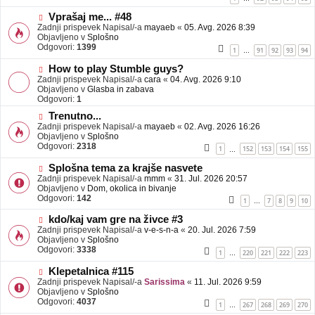
e
o
b
N
Vprašaj me... #48
j
o
Zadnji prispevek Napisal/-a
mayaeb
«
05. Avg. 2026 8:39
a
v
Objavljeno v
Splošno
v
e
Odgovori:
1399
1
91
92
93
94
…
e
o
b
N
How to play Stumble guys?
j
o
Zadnji prispevek Napisal/-a
cara
«
04. Avg. 2026 9:10
a
v
Objavljeno v
Glasba in zabava
v
e
Odgovori:
1
e
o
N
Trenutno...
b
o
Zadnji prispevek Napisal/-a
j
mayaeb
«
02. Avg. 2026 16:26
v
Objavljeno v
a
Splošno
e
Odgovori:
v
2318
1
152
153
154
155
…
o
e
b
N
Splošna tema za krajše nasvete
j
o
Zadnji prispevek Napisal/-a
mmm
«
31. Jul. 2026 20:57
a
v
Objavljeno v
Dom, okolica in bivanje
v
e
Odgovori:
142
1
7
8
9
10
…
e
o
b
N
kdo/kaj vam gre na živce #3
j
o
Zadnji prispevek Napisal/-a
v-e-s-n-a
«
20. Jul. 2026 7:59
a
v
Objavljeno v
Splošno
v
e
Odgovori:
3338
1
220
221
222
223
…
e
o
b
N
Klepetalnica #115
j
o
Zadnji prispevek Napisal/-a
Sarissima
«
11. Jul. 2026 9:59
a
v
Objavljeno v
Splošno
v
e
Odgovori:
4037
1
267
268
269
270
…
e
o