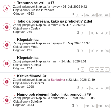
b
N
Trenutno se vrti... #17
j
o
Zadnji prispevek Napisal/-a
hayley
«
03. Jul. 2026 9:42
a
v
Objavljeno v
Glasba in zabava
v
e
Odgovori:
4563
1
302
303
304
305
…
e
o
b
N
Tako ga pogrešam, kako ga preboleti? 2.del
j
o
Zadnji prispevek Napisal/-a
mmm
«
25. Jun. 2026 8:30
a
v
Objavljeno v
Čustva
v
e
Odgovori:
759
1
48
49
50
51
…
e
o
b
N
Klepetalnica
j
o
Zadnji prispevek Napisal/-a
hayley
«
25. Maj. 2026 14:37
a
v
Objavljeno v
Moda
v
e
Odgovori:
265
1
15
16
17
18
…
e
o
b
N
Klepetalnica
j
o
Zadnji prispevek Napisal/-a
mmm
«
24. Maj. 2026 8:51
a
v
Objavljeno v
Kuhinja
v
e
Odgovori:
244
1
14
15
16
17
…
e
o
b
N
Kritike filmov! 2#
j
o
Zadnji prispevek Napisal/-a
Sarissima
«
23. Mar. 2026 11:49
a
v
Objavljeno v
TV in filmi
v
e
Odgovori:
1008
1
65
66
67
68
…
e
o
b
N
Nujno potrebujem! (info, linki, pomoč...) #9
j
o
Zadnji prispevek Napisal/-a
prinzessin
«
18. Mar. 2026 13:05
a
v
Objavljeno v
Splošno
v
e
Odgovori:
3633
1
240
241
242
243
…
e
o