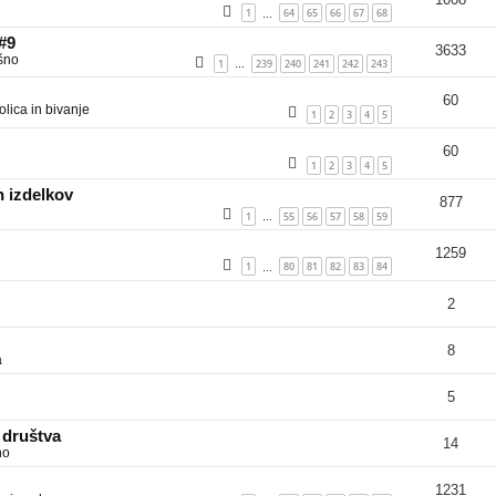
1
64
65
66
67
68
…
 #9
3633
šno
1
239
240
241
242
243
…
60
lica in bivanje
1
2
3
4
5
60
1
2
3
4
5
 izdelkov
877
1
55
56
57
58
59
…
1259
1
80
81
82
83
84
…
2
8
a
5
 društva
14
no
1231