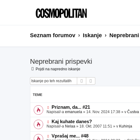
Seznam forumov
Iskanje
Neprebrani
Neprebrani prispevki
Pojdi na napredno iskanje
Iskanje
Napredno iskanje
TEME
N
Priznam, da... #21
o
Napisal/-a
emanuela
»
14. Nov. 2024 17:38
» v
Čustva
v
e
N
Kaj kuhate danes?
o
o
Napisal/-a
Nelaa
»
18. Okt. 2007 11:51
» v
Kuhinja
b
v
j
e
N
Vprašaj me... #48
a
o
o