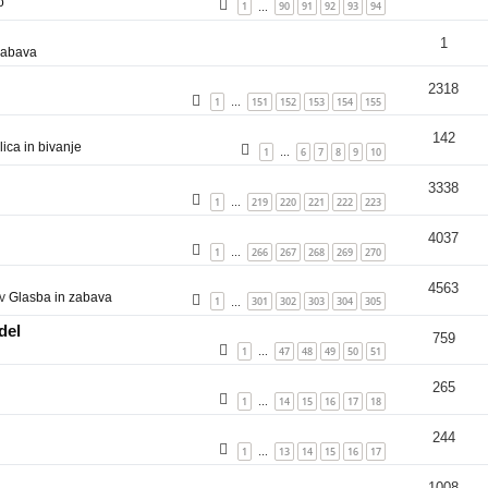
o
1
90
91
92
93
94
…
1
zabava
2318
1
151
152
153
154
155
…
142
ica in bivanje
1
6
7
8
9
10
…
3338
1
219
220
221
222
223
…
4037
1
266
267
268
269
270
…
4563
 v
Glasba in zabava
1
301
302
303
304
305
…
del
759
1
47
48
49
50
51
…
265
1
14
15
16
17
18
…
244
1
13
14
15
16
17
…
1008