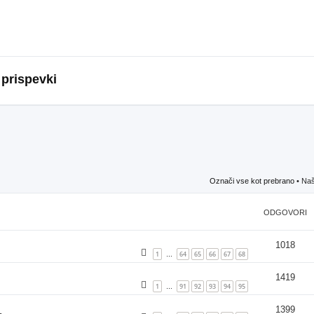
 prispevki
Označi vse kot prebrano
• Naš
ODGOVORI
1018
1
64
65
66
67
68
…
1419
1
91
92
93
94
95
…
1399