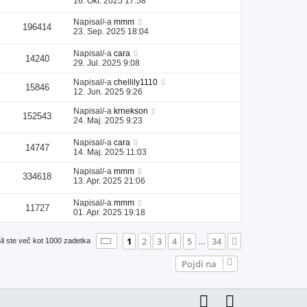
16. Okt. 2025 17:58
Napisal/-a
mmm
196414
23. Sep. 2025 18:04
Napisal/-a
cara
14240
29. Jul. 2025 9:08
Napisal/-a
chellily1110
15846
12. Jun. 2025 9:26
Napisal/-a
krnekson
152543
24. Maj. 2025 9:23
Napisal/-a
cara
14747
14. Maj. 2025 11:03
Napisal/-a
mmm
334618
13. Apr. 2025 21:06
Napisal/-a
mmm
11727
01. Apr. 2025 19:18
Stran
1
od
34
1
2
3
4
5
34
Naslednja
li ste več kot 1000 zadetka
…
Pojdi na