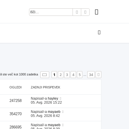
Iskanje
Napredno iskanje
Stran
1
od
34
1
2
3
4
5
34
Naslednja
li ste več kot 1000 zadetka
…
OGLEDI
ZADNJI PRISPEVEK
Napisal/-a
hayley
247258
05. Avg. 2026 15:22
Napisal/-a
mayaeb
354270
05. Avg. 2026 8:42
Napisal/-a
mayaeb
286695
05. Avg. 2026 8:39