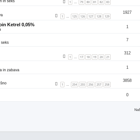
n in seks
1
79
80
81
82
83
…
1927
va
1
125
126
127
128
129
…
in Ketrel 0,05%
1
a
7
 seks
312
1
17
18
19
20
21
…
1
a in zabava
3858
ošno
1
254
255
256
257
258
…
0
Naš