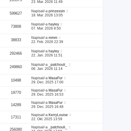
23. Mar. 2026 11:49
Napisal/-a
prinzessin
599627
18. Mar. 2026 13:05
Napisal/-a
hayley
73808
07. Mar. 2026 8:50
Napisal/-a
mmm
38833
22. Feb. 2026 22:39
Napisal/-a
hayley
292466
22. Jan. 2026 11:51
Napisal/-a
_patchouli_
249860
06. Jan. 2026 11:14
Napisal/-a
MasaFur
10498
29. Dec. 2025 17:00
Napisal/-a
MasaFur
19770
29. Dec. 2025 16:53
Napisal/-a
MasaFur
14289
29. Dec. 2025 16:48
Napisal/-a
KerryLouise
17311
22. Okt. 2025 13:59
Napisal/-a
_patchouli_
256080