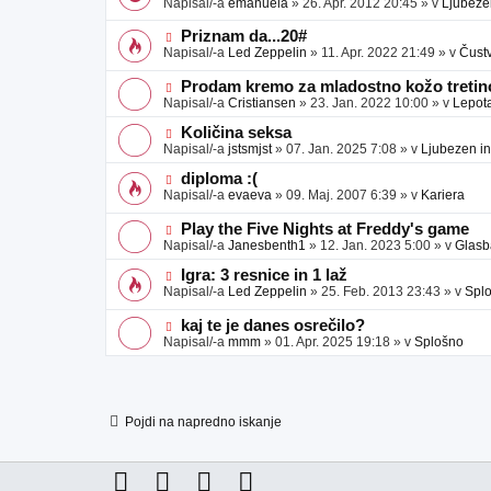
Napisal/-a
emanuela
»
26. Apr. 2012 20:45
» v
Ljubeze
v
b
v
e
j
e
N
Priznam da...20#
a
o
o
Napisal/-a
Led Zeppelin
»
11. Apr. 2022 21:49
» v
Čust
v
b
v
e
j
e
N
Prodam kremo za mladostno kožo tretino
a
o
o
Napisal/-a
Cristiansen
»
23. Jan. 2022 10:00
» v
Lepot
v
b
v
e
j
e
N
Količina seksa
a
o
o
Napisal/-a
jstsmjst
»
07. Jan. 2025 7:08
» v
Ljubezen in
v
b
v
e
j
e
N
diploma :(
a
o
o
Napisal/-a
evaeva
»
09. Maj. 2007 6:39
» v
Kariera
v
b
v
e
j
e
N
Play the Five Nights at Freddy's game
a
o
o
Napisal/-a
Janesbenth1
»
12. Jan. 2023 5:00
» v
Glasb
v
b
v
e
j
e
N
Igra: 3 resnice in 1 laž
a
o
o
Napisal/-a
Led Zeppelin
»
25. Feb. 2013 23:43
» v
Spl
v
b
v
e
j
e
N
kaj te je danes osrečilo?
a
o
o
Napisal/-a
mmm
»
01. Apr. 2025 19:18
» v
Splošno
v
b
v
e
j
e
a
o
v
b
e
j
Pojdi na napredno iskanje
a
v
e