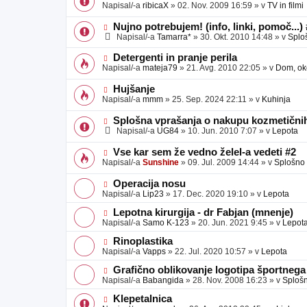
o
o
Napisal/-a
ribicaX
»
02. Nov. 2009 16:59
» v
TV in filmi
v
b
v
e
j
e
N
Nujno potrebujem! (info, linki, pomoč...)
a
o
o
Napisal/-a
Tamarra*
»
30. Okt. 2010 14:48
» v
Splo
v
b
v
e
j
e
N
Detergenti in pranje perila
a
o
o
Napisal/-a
mateja79
»
21. Avg. 2010 22:05
» v
Dom, oko
v
b
v
e
j
e
N
Hujšanje
a
o
o
Napisal/-a
mmm
»
25. Sep. 2024 22:11
» v
Kuhinja
v
b
v
e
j
e
N
Splošna vprašanja o nakupu kozmetičnih
a
o
o
Napisal/-a
UG84
»
10. Jun. 2010 7:07
» v
Lepota
v
b
v
e
j
e
N
Vse kar sem že vedno želel-a vedeti #2
a
o
o
Napisal/-a
Sunshine
»
09. Jul. 2009 14:44
» v
Splošno
v
b
v
e
j
e
N
Operacija nosu
a
o
o
Napisal/-a
Lip23
»
17. Dec. 2020 19:10
» v
Lepota
v
b
v
e
j
e
N
Lepotna kirurgija - dr Fabjan (mnenje)
a
o
o
Napisal/-a
Samo K-123
»
20. Jun. 2021 9:45
» v
Lepot
v
b
v
e
j
e
N
Rinoplastika
a
o
o
Napisal/-a
Vapps
»
22. Jul. 2020 10:57
» v
Lepota
v
b
v
e
j
e
N
Grafično oblikovanje logotipa športnega
a
o
o
Napisal/-a
Babangida
»
28. Nov. 2008 16:23
» v
Sploš
v
b
v
e
j
e
N
Klepetalnica
a
o
o