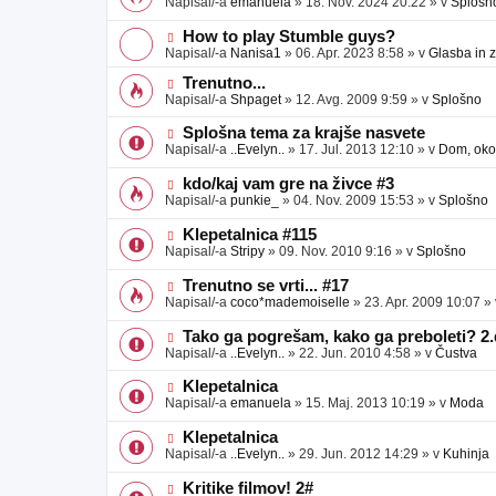
Napisal/-a
emanuela
»
18. Nov. 2024 20:22
» v
Splošn
v
b
v
e
j
e
N
How to play Stumble guys?
a
o
o
Napisal/-a
Nanisa1
»
06. Apr. 2023 8:58
» v
Glasba in 
v
b
v
e
j
e
N
Trenutno...
a
o
o
Napisal/-a
Shpaget
»
12. Avg. 2009 9:59
» v
Splošno
v
b
v
e
j
e
N
Splošna tema za krajše nasvete
a
o
o
Napisal/-a
..Evelyn..
»
17. Jul. 2013 12:10
» v
Dom, okol
v
b
v
e
j
e
N
kdo/kaj vam gre na živce #3
a
o
o
Napisal/-a
punkie_
»
04. Nov. 2009 15:53
» v
Splošno
v
b
v
e
j
e
N
Klepetalnica #115
a
o
o
Napisal/-a
Stripy
»
09. Nov. 2010 9:16
» v
Splošno
v
b
v
e
j
e
N
Trenutno se vrti... #17
a
o
o
Napisal/-a
coco*mademoiselle
»
23. Apr. 2009 10:07
»
v
b
v
e
j
e
N
Tako ga pogrešam, kako ga preboleti? 2.
a
o
o
Napisal/-a
..Evelyn..
»
22. Jun. 2010 4:58
» v
Čustva
v
b
v
e
j
e
N
Klepetalnica
a
o
o
Napisal/-a
emanuela
»
15. Maj. 2013 10:19
» v
Moda
v
b
v
e
j
e
N
Klepetalnica
a
o
o
Napisal/-a
..Evelyn..
»
29. Jun. 2012 14:29
» v
Kuhinja
v
b
v
e
j
e
N
Kritike filmov! 2#
a