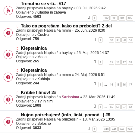
b
N
Trenutno se vrti... #17
j
o
Zadnji prispevek Napisal/-a
hayley
«
03. Jul. 2026 9:42
a
v
Objavljeno v
Glasba in zabava
v
e
Odgovori:
4563
1
302
303
304
305
…
e
o
b
N
Tako ga pogrešam, kako ga preboleti? 2.del
j
o
Zadnji prispevek Napisal/-a
mmm
«
25. Jun. 2026 8:30
a
v
Objavljeno v
Čustva
v
e
Odgovori:
759
1
48
49
50
51
…
e
o
b
N
Klepetalnica
j
o
Zadnji prispevek Napisal/-a
hayley
«
25. Maj. 2026 14:37
a
v
Objavljeno v
Moda
v
e
Odgovori:
265
1
15
16
17
18
…
e
o
b
N
Klepetalnica
j
o
Zadnji prispevek Napisal/-a
mmm
«
24. Maj. 2026 8:51
a
v
Objavljeno v
Kuhinja
v
e
Odgovori:
244
1
14
15
16
17
…
e
o
b
N
Kritike filmov! 2#
j
o
Zadnji prispevek Napisal/-a
Sarissima
«
23. Mar. 2026 11:49
a
v
Objavljeno v
TV in filmi
v
e
Odgovori:
1008
1
65
66
67
68
…
e
o
b
N
Nujno potrebujem! (info, linki, pomoč...) #9
j
o
Zadnji prispevek Napisal/-a
prinzessin
«
18. Mar. 2026 13:05
a
v
Objavljeno v
Splošno
v
e
Odgovori:
3633
1
240
241
242
243
…
e
o