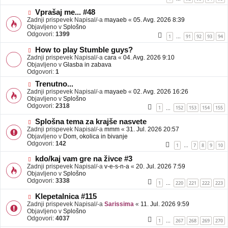
e
o
b
N
Vprašaj me... #48
j
o
Zadnji prispevek Napisal/-a
mayaeb
«
05. Avg. 2026 8:39
a
v
Objavljeno v
Splošno
v
e
Odgovori:
1399
1
91
92
93
94
…
e
o
b
N
How to play Stumble guys?
j
o
Zadnji prispevek Napisal/-a
cara
«
04. Avg. 2026 9:10
a
v
Objavljeno v
Glasba in zabava
v
e
Odgovori:
1
e
o
N
Trenutno...
b
o
Zadnji prispevek Napisal/-a
j
mayaeb
«
02. Avg. 2026 16:26
v
Objavljeno v
a
Splošno
e
Odgovori:
v
2318
1
152
153
154
155
…
o
e
b
N
Splošna tema za krajše nasvete
j
o
Zadnji prispevek Napisal/-a
mmm
«
31. Jul. 2026 20:57
a
v
Objavljeno v
Dom, okolica in bivanje
v
e
Odgovori:
142
1
7
8
9
10
…
e
o
b
N
kdo/kaj vam gre na živce #3
j
o
Zadnji prispevek Napisal/-a
v-e-s-n-a
«
20. Jul. 2026 7:59
a
v
Objavljeno v
Splošno
v
e
Odgovori:
3338
1
220
221
222
223
…
e
o
b
N
Klepetalnica #115
j
o
Zadnji prispevek Napisal/-a
Sarissima
«
11. Jul. 2026 9:59
a
v
Objavljeno v
Splošno
v
e
Odgovori:
4037
1
267
268
269
270
…
e
o