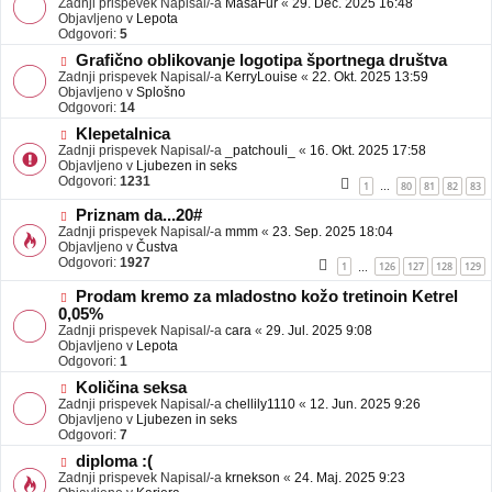
Zadnji prispevek Napisal/-a
j
MasaFur
«
29. Dec. 2025 16:48
v
Objavljeno v
a
Lepota
e
Odgovori:
v
5
o
e
N
Grafično oblikovanje logotipa športnega društva
b
o
Zadnji prispevek Napisal/-a
j
KerryLouise
«
22. Okt. 2025 13:59
v
Objavljeno v
a
Splošno
e
Odgovori:
v
14
o
e
N
Klepetalnica
b
o
Zadnji prispevek Napisal/-a
j
_patchouli_
«
16. Okt. 2025 17:58
v
Objavljeno v
a
Ljubezen in seks
e
Odgovori:
v
1231
1
80
81
82
83
…
o
e
b
N
Priznam da...20#
j
o
Zadnji prispevek Napisal/-a
mmm
«
23. Sep. 2025 18:04
a
v
Objavljeno v
Čustva
v
e
Odgovori:
1927
1
126
127
128
129
…
e
o
b
N
Prodam kremo za mladostno kožo tretinoin Ketrel
j
o
0,05%
a
v
Zadnji prispevek Napisal/-a
cara
«
29. Jul. 2025 9:08
v
e
Objavljeno v
Lepota
e
o
Odgovori:
1
b
N
j
Količina seksa
o
a
Zadnji prispevek Napisal/-a
chellily1110
«
12. Jun. 2025 9:26
v
v
Objavljeno v
Ljubezen in seks
e
e
Odgovori:
7
o
N
diploma :(
b
o
Zadnji prispevek Napisal/-a
j
krnekson
«
24. Maj. 2025 9:23
v