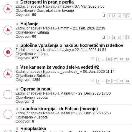
b
N
Detergenti in pranje perila
j
o
Zadnji prispevek Napisal/-a
hayley
«
07. Mar. 2026 8:50
a
v
Objavljeno v
Dom, okolica in bivanje
v
e
Odgovori:
60
1
2
3
4
5
e
o
b
N
Hujšanje
j
o
Zadnji prispevek Napisal/-a
mmm
«
22. Feb. 2026 22:39
a
v
Objavljeno v
Kuhinja
v
e
Odgovori:
60
1
2
3
4
5
e
o
b
N
Splošna vprašanja o nakupu kozmetičnih izdelkov
j
o
Zadnji prispevek Napisal/-a
hayley
«
22. Jan. 2026 11:51
a
v
Objavljeno v
Lepota
v
e
Odgovori:
877
1
56
57
58
59
…
e
o
b
N
Vse kar sem že vedno želel-a vedeti #2
j
o
Zadnji prispevek Napisal/-a
_patchouli_
«
06. Jan. 2026 11:14
a
v
Objavljeno v
Splošno
v
e
Odgovori:
1259
1
81
82
83
84
…
e
o
b
N
Operacija nosu
j
o
Zadnji prispevek Napisal/-a
MasaFur
«
29. Dec. 2025 17:00
a
v
Objavljeno v
Lepota
v
e
Odgovori:
2
e
o
N
Lepotna kirurgija - dr Fabjan (mnenje)
b
o
Zadnji prispevek Napisal/-a
j
MasaFur
«
29. Dec. 2025 16:53
v
Objavljeno v
a
Lepota
e
Odgovori:
v
8
o
e
N
Rinoplastika
b
o