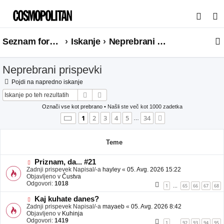
I
s
Seznam forumov
Iskanje
Neprebrani prispevki
k
a
Neprebrani prispevki
n
j
Pojdi na napredno iskanje
Iskanje
Napredno iskanje
e
Označi vse kot prebrano
• Našli ste več kot 1000 zadetka
Stran
1
od
34
1
2
3
4
5
34
Naslednja
…
Teme
N
Priznam, da... #21
o
Zadnji prispevek Napisal/-a
hayley
«
05. Avg. 2026 15:22
v
Objavljeno v
Čustva
e
Odgovori:
1018
1
65
66
67
68
…
o
b
N
Kaj kuhate danes?
j
o
Zadnji prispevek Napisal/-a
mayaeb
«
05. Avg. 2026 8:42
a
v
Objavljeno v
Kuhinja
v
e
Odgovori:
1419
1
92
93
94
95
…