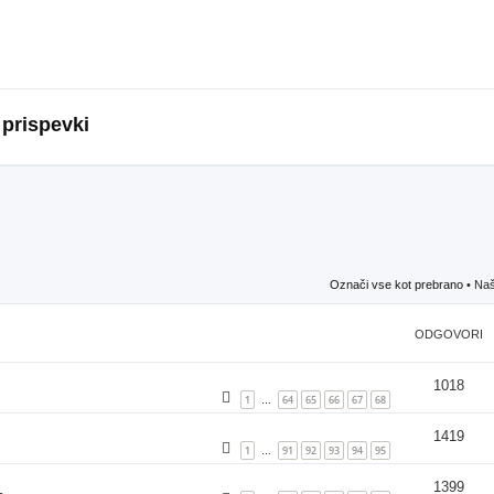
 prispevki
Označi vse kot prebrano
• Naš
ODGOVORI
1018
1
64
65
66
67
68
…
1419
1
91
92
93
94
95
…
1399