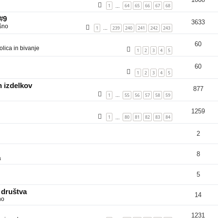
1
64
65
66
67
68
…
 #9
3633
šno
1
239
240
241
242
243
…
60
lica in bivanje
1
2
3
4
5
60
1
2
3
4
5
 izdelkov
877
1
55
56
57
58
59
…
1259
1
80
81
82
83
84
…
2
8
a
5
 društva
14
no
1231