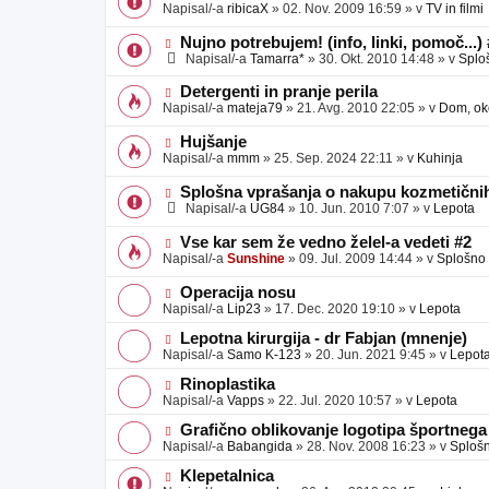
o
o
Napisal/-a
ribicaX
»
02. Nov. 2009 16:59
» v
TV in filmi
v
b
v
e
j
e
N
Nujno potrebujem! (info, linki, pomoč...)
a
o
o
Napisal/-a
Tamarra*
»
30. Okt. 2010 14:48
» v
Splo
v
b
v
e
j
e
N
Detergenti in pranje perila
a
o
o
Napisal/-a
mateja79
»
21. Avg. 2010 22:05
» v
Dom, oko
v
b
v
e
j
e
N
Hujšanje
a
o
o
Napisal/-a
mmm
»
25. Sep. 2024 22:11
» v
Kuhinja
v
b
v
e
j
e
N
Splošna vprašanja o nakupu kozmetičnih
a
o
o
Napisal/-a
UG84
»
10. Jun. 2010 7:07
» v
Lepota
v
b
v
e
j
e
N
Vse kar sem že vedno želel-a vedeti #2
a
o
o
Napisal/-a
Sunshine
»
09. Jul. 2009 14:44
» v
Splošno
v
b
v
e
j
e
N
Operacija nosu
a
o
o
Napisal/-a
Lip23
»
17. Dec. 2020 19:10
» v
Lepota
v
b
v
e
j
e
N
Lepotna kirurgija - dr Fabjan (mnenje)
a
o
o
Napisal/-a
Samo K-123
»
20. Jun. 2021 9:45
» v
Lepot
v
b
v
e
j
e
N
Rinoplastika
a
o
o
Napisal/-a
Vapps
»
22. Jul. 2020 10:57
» v
Lepota
v
b
v
e
j
e
N
Grafično oblikovanje logotipa športnega
a
o
o
Napisal/-a
Babangida
»
28. Nov. 2008 16:23
» v
Sploš
v
b
v
e
j
e
N
Klepetalnica
a
o
o