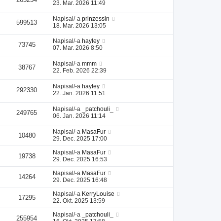
23. Mar. 2026 11:49
Napisal/-a
prinzessin
599513
18. Mar. 2026 13:05
Napisal/-a
hayley
73745
07. Mar. 2026 8:50
Napisal/-a
mmm
38767
22. Feb. 2026 22:39
Napisal/-a
hayley
292330
22. Jan. 2026 11:51
Napisal/-a
_patchouli_
249765
06. Jan. 2026 11:14
Napisal/-a
MasaFur
10480
29. Dec. 2025 17:00
Napisal/-a
MasaFur
19738
29. Dec. 2025 16:53
Napisal/-a
MasaFur
14264
29. Dec. 2025 16:48
Napisal/-a
KerryLouise
17295
22. Okt. 2025 13:59
Napisal/-a
_patchouli_
255954