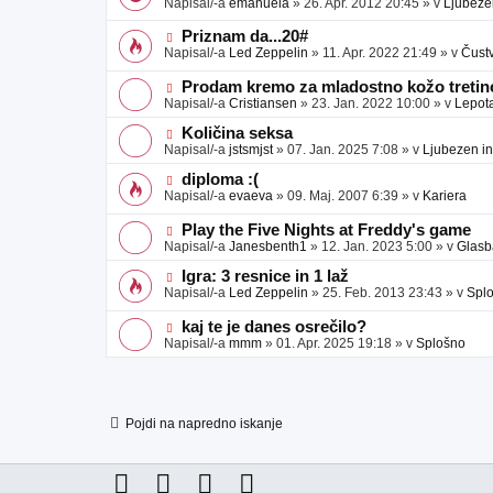
Napisal/-a
emanuela
»
26. Apr. 2012 20:45
» v
Ljubeze
v
b
v
e
j
e
N
Priznam da...20#
a
o
o
Napisal/-a
Led Zeppelin
»
11. Apr. 2022 21:49
» v
Čust
v
b
v
e
j
e
N
Prodam kremo za mladostno kožo tretino
a
o
o
Napisal/-a
Cristiansen
»
23. Jan. 2022 10:00
» v
Lepot
v
b
v
e
j
e
N
Količina seksa
a
o
o
Napisal/-a
jstsmjst
»
07. Jan. 2025 7:08
» v
Ljubezen in
v
b
v
e
j
e
N
diploma :(
a
o
o
Napisal/-a
evaeva
»
09. Maj. 2007 6:39
» v
Kariera
v
b
v
e
j
e
N
Play the Five Nights at Freddy's game
a
o
o
Napisal/-a
Janesbenth1
»
12. Jan. 2023 5:00
» v
Glasb
v
b
v
e
j
e
N
Igra: 3 resnice in 1 laž
a
o
o
Napisal/-a
Led Zeppelin
»
25. Feb. 2013 23:43
» v
Spl
v
b
v
e
j
e
N
kaj te je danes osrečilo?
a
o
o
Napisal/-a
mmm
»
01. Apr. 2025 19:18
» v
Splošno
v
b
v
e
j
e
a
o
v
b
e
j
Pojdi na napredno iskanje
a
v
e