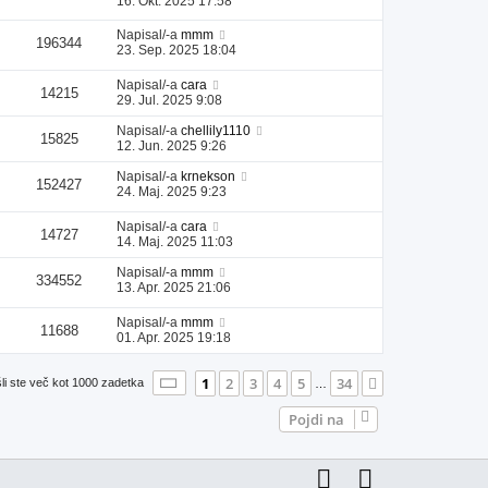
16. Okt. 2025 17:58
Napisal/-a
mmm
196344
23. Sep. 2025 18:04
Napisal/-a
cara
14215
29. Jul. 2025 9:08
Napisal/-a
chellily1110
15825
12. Jun. 2025 9:26
Napisal/-a
krnekson
152427
24. Maj. 2025 9:23
Napisal/-a
cara
14727
14. Maj. 2025 11:03
Napisal/-a
mmm
334552
13. Apr. 2025 21:06
Napisal/-a
mmm
11688
01. Apr. 2025 19:18
Stran
1
od
34
1
2
3
4
5
34
Naslednja
li ste več kot 1000 zadetka
…
Pojdi na