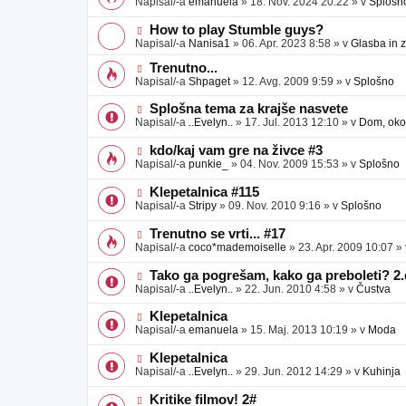
Napisal/-a
emanuela
»
18. Nov. 2024 20:22
» v
Splošn
v
b
v
e
j
e
N
How to play Stumble guys?
a
o
o
Napisal/-a
Nanisa1
»
06. Apr. 2023 8:58
» v
Glasba in 
v
b
v
e
j
e
N
Trenutno...
a
o
o
Napisal/-a
Shpaget
»
12. Avg. 2009 9:59
» v
Splošno
v
b
v
e
j
e
N
Splošna tema za krajše nasvete
a
o
o
Napisal/-a
..Evelyn..
»
17. Jul. 2013 12:10
» v
Dom, okol
v
b
v
e
j
e
N
kdo/kaj vam gre na živce #3
a
o
o
Napisal/-a
punkie_
»
04. Nov. 2009 15:53
» v
Splošno
v
b
v
e
j
e
N
Klepetalnica #115
a
o
o
Napisal/-a
Stripy
»
09. Nov. 2010 9:16
» v
Splošno
v
b
v
e
j
e
N
Trenutno se vrti... #17
a
o
o
Napisal/-a
coco*mademoiselle
»
23. Apr. 2009 10:07
»
v
b
v
e
j
e
N
Tako ga pogrešam, kako ga preboleti? 2.
a
o
o
Napisal/-a
..Evelyn..
»
22. Jun. 2010 4:58
» v
Čustva
v
b
v
e
j
e
N
Klepetalnica
a
o
o
Napisal/-a
emanuela
»
15. Maj. 2013 10:19
» v
Moda
v
b
v
e
j
e
N
Klepetalnica
a
o
o
Napisal/-a
..Evelyn..
»
29. Jun. 2012 14:29
» v
Kuhinja
v
b
v
e
j
e
N
Kritike filmov! 2#
a