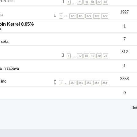
n in seks
1
79
80
81
82
83
…
1927
va
1
125
126
127
128
129
…
in Ketrel 0,05%
1
a
7
 seks
312
1
17
18
19
20
21
…
1
a in zabava
3858
ošno
1
254
255
256
257
258
…
0
Naš