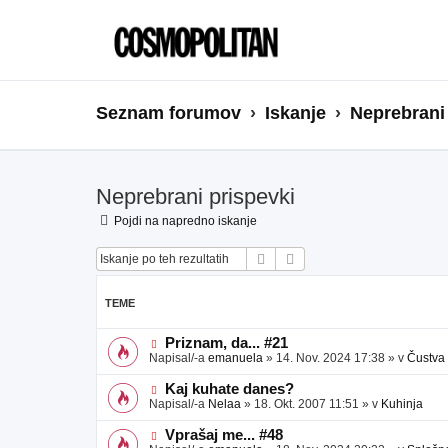
Seznam forumov
Iskanje
Neprebrani
Neprebrani prispevki
Pojdi na napredno iskanje
Iskanje
Napredno iskanje
TEME
N
Priznam, da... #21
o
Napisal/-a
emanuela
»
14. Nov. 2024 17:38
» v
Čustva
v
e
N
Kaj kuhate danes?
o
o
Napisal/-a
Nelaa
»
18. Okt. 2007 11:51
» v
Kuhinja
b
v
j
e
N
Vprašaj me... #48
a
o
o