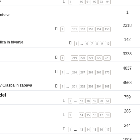
o
1
90
91
92
93
94
…
1
zabava
2318
1
151
152
153
154
155
…
142
ica in bivanje
1
6
7
8
9
10
…
3338
1
219
220
221
222
223
…
4037
1
266
267
268
269
270
…
4563
 v
Glasba in zabava
1
301
302
303
304
305
…
del
759
1
47
48
49
50
51
…
265
1
14
15
16
17
18
…
244
1
13
14
15
16
17
…
1008