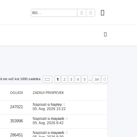
Iskanje
Napredno iskanje
Stran
1
od
34
1
2
3
4
5
34
Naslednja
li ste več kot 1000 zadetka
…
OGLEDI
ZADNJI PRISPEVEK
Napisal/-a
hayley
247021
05. Avg. 2026 15:22
Napisal/-a
mayaeb
353996
05. Avg. 2026 8:42
Napisal/-a
mayaeb
286451
05. Avg. 2026 8:39