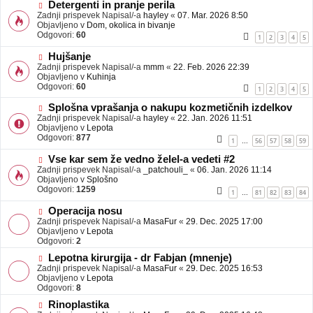
b
N
Detergenti in pranje perila
j
o
Zadnji prispevek Napisal/-a
hayley
«
07. Mar. 2026 8:50
a
v
Objavljeno v
Dom, okolica in bivanje
v
e
Odgovori:
60
1
2
3
4
5
e
o
b
N
Hujšanje
j
o
Zadnji prispevek Napisal/-a
mmm
«
22. Feb. 2026 22:39
a
v
Objavljeno v
Kuhinja
v
e
Odgovori:
60
1
2
3
4
5
e
o
b
N
Splošna vprašanja o nakupu kozmetičnih izdelkov
j
o
Zadnji prispevek Napisal/-a
hayley
«
22. Jan. 2026 11:51
a
v
Objavljeno v
Lepota
v
e
Odgovori:
877
1
56
57
58
59
…
e
o
b
N
Vse kar sem že vedno želel-a vedeti #2
j
o
Zadnji prispevek Napisal/-a
_patchouli_
«
06. Jan. 2026 11:14
a
v
Objavljeno v
Splošno
v
e
Odgovori:
1259
1
81
82
83
84
…
e
o
b
N
Operacija nosu
j
o
Zadnji prispevek Napisal/-a
MasaFur
«
29. Dec. 2025 17:00
a
v
Objavljeno v
Lepota
v
e
Odgovori:
2
e
o
N
Lepotna kirurgija - dr Fabjan (mnenje)
b
o
Zadnji prispevek Napisal/-a
j
MasaFur
«
29. Dec. 2025 16:53
v
Objavljeno v
a
Lepota
e
Odgovori:
v
8
o
e
N
Rinoplastika
b
o