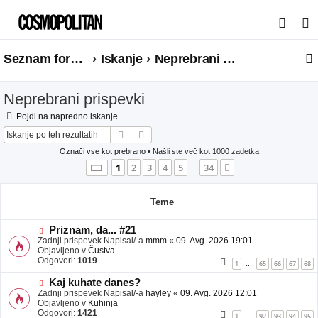
I
s
Seznam forumov
Iskanje
Neprebrani prispevki
k
a
Neprebrani prispevki
n
j
Pojdi na napredno iskanje
Iskanje
Napredno iskanje
e
Označi vse kot prebrano
• Našli ste več kot 1000 zadetka
Stran
1
od
34
1
2
3
4
5
34
Naslednja
…
Teme
N
Priznam, da... #21
o
Zadnji prispevek Napisal/-a
mmm
«
09. Avg. 2026 19:01
v
Objavljeno v
Čustva
e
Odgovori:
1019
1
65
66
67
68
…
o
b
N
Kaj kuhate danes?
j
o
Zadnji prispevek Napisal/-a
hayley
«
09. Avg. 2026 12:01
a
v
Objavljeno v
Kuhinja
v
e
Odgovori:
1421
1
92
93
94
95
…