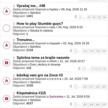
e
o
b
N
Vprašaj me... #48
j
o
Zadnji prispevek Napisal/-a
hayley
«
09. Avg. 2026 11:18
a
v
Objavljeno v
Splošno
v
e
Odgovori:
1401
1
91
92
93
94
…
e
o
b
N
How to play Stumble guys?
j
o
Zadnji prispevek Napisal/-a
cara
«
04. Avg. 2026 9:10
a
v
Objavljeno v
Glasba in zabava
v
e
Odgovori:
1
e
o
N
Trenutno...
b
o
Zadnji prispevek Napisal/-a
j
mayaeb
«
02. Avg. 2026 16:26
v
Objavljeno v
a
Splošno
e
Odgovori:
v
2318
1
152
153
154
155
…
o
e
b
N
Splošna tema za krajše nasvete
j
o
Zadnji prispevek Napisal/-a
mmm
«
31. Jul. 2026 20:57
a
v
Objavljeno v
Dom, okolica in bivanje
v
e
Odgovori:
142
1
7
8
9
10
…
e
o
b
N
kdo/kaj vam gre na živce #3
j
o
Zadnji prispevek Napisal/-a
v-e-s-n-a
«
20. Jul. 2026 7:59
a
v
Objavljeno v
Splošno
v
e
Odgovori:
3338
1
220
221
222
223
…
e
o
b
N
Klepetalnica #115
j
o
Zadnji prispevek Napisal/-a
Sarissima
«
11. Jul. 2026 9:59
a
v
Objavljeno v
Splošno
v
e
Odgovori:
4037
1
267
268
269
270
…
e
o