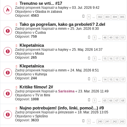
b
N
Trenutno se vrti... #17
j
o
Zadnji prispevek Napisal/-a
hayley
«
03. Jul. 2026 9:42
a
v
Objavljeno v
Glasba in zabava
v
e
Odgovori:
4563
1
302
303
304
305
…
e
o
b
N
Tako ga pogrešam, kako ga preboleti? 2.del
j
o
Zadnji prispevek Napisal/-a
mmm
«
25. Jun. 2026 8:30
a
v
Objavljeno v
Čustva
v
e
Odgovori:
759
1
48
49
50
51
…
e
o
b
N
Klepetalnica
j
o
Zadnji prispevek Napisal/-a
hayley
«
25. Maj. 2026 14:37
a
v
Objavljeno v
Moda
v
e
Odgovori:
265
1
15
16
17
18
…
e
o
b
N
Klepetalnica
j
o
Zadnji prispevek Napisal/-a
mmm
«
24. Maj. 2026 8:51
a
v
Objavljeno v
Kuhinja
v
e
Odgovori:
244
1
14
15
16
17
…
e
o
b
N
Kritike filmov! 2#
j
o
Zadnji prispevek Napisal/-a
Sarissima
«
23. Mar. 2026 11:49
a
v
Objavljeno v
TV in filmi
v
e
Odgovori:
1008
1
65
66
67
68
…
e
o
b
N
Nujno potrebujem! (info, linki, pomoč...) #9
j
o
Zadnji prispevek Napisal/-a
prinzessin
«
18. Mar. 2026 13:05
a
v
Objavljeno v
Splošno
v
e
Odgovori:
3633
1
240
241
242
243
…
e
o