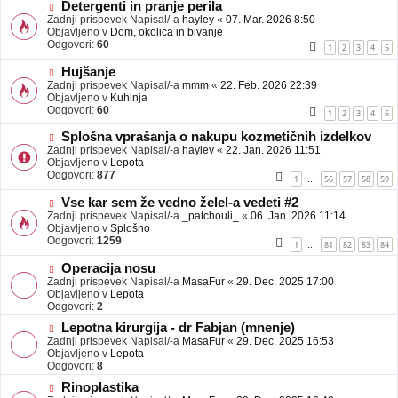
b
N
Detergenti in pranje perila
j
o
Zadnji prispevek Napisal/-a
hayley
«
07. Mar. 2026 8:50
a
v
Objavljeno v
Dom, okolica in bivanje
v
e
Odgovori:
60
1
2
3
4
5
e
o
b
N
Hujšanje
j
o
Zadnji prispevek Napisal/-a
mmm
«
22. Feb. 2026 22:39
a
v
Objavljeno v
Kuhinja
v
e
Odgovori:
60
1
2
3
4
5
e
o
b
N
Splošna vprašanja o nakupu kozmetičnih izdelkov
j
o
Zadnji prispevek Napisal/-a
hayley
«
22. Jan. 2026 11:51
a
v
Objavljeno v
Lepota
v
e
Odgovori:
877
1
56
57
58
59
…
e
o
b
N
Vse kar sem že vedno želel-a vedeti #2
j
o
Zadnji prispevek Napisal/-a
_patchouli_
«
06. Jan. 2026 11:14
a
v
Objavljeno v
Splošno
v
e
Odgovori:
1259
1
81
82
83
84
…
e
o
b
N
Operacija nosu
j
o
Zadnji prispevek Napisal/-a
MasaFur
«
29. Dec. 2025 17:00
a
v
Objavljeno v
Lepota
v
e
Odgovori:
2
e
o
N
Lepotna kirurgija - dr Fabjan (mnenje)
b
o
Zadnji prispevek Napisal/-a
j
MasaFur
«
29. Dec. 2025 16:53
v
Objavljeno v
a
Lepota
e
Odgovori:
v
8
o
e
N
Rinoplastika
b
o