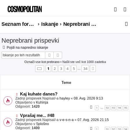
I
s
Seznam forumov
Iskanje
Neprebrani prispevki
k
a
Neprebrani prispevki
n
j
Pojdi na napredno iskanje
Iskanje
Napredno iskanje
e
Označi vse kot prebrano
• Našli ste več kot 1000 zadetka
Stran
1
od
34
1
2
3
4
5
34
Naslednja
…
Teme
N
Kaj kuhate danes?
o
Zadnji prispevek Napisal/-a
hayley
«
08. Avg. 2026 9:13
v
Objavljeno v
Kuhinja
e
Odgovori:
1420
1
92
93
94
95
…
o
b
N
Vprašaj me... #48
j
o
Zadnji prispevek Napisal/-a
v-e-s-n-a
«
07. Avg. 2026 21:15
a
v
Objavljeno v
Splošno
v
e
Odgovori:
1400
1
91
92
93
94
…