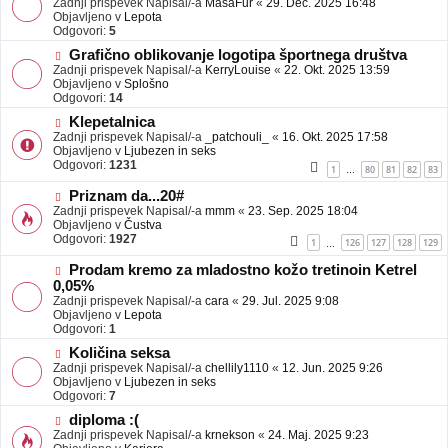
Zadnji prispevek Napisal/-a
j
MasaFur
«
29. Dec. 2025 16:48
v
Objavljeno v
a
Lepota
e
Odgovori:
v
5
o
e
N
Grafično oblikovanje logotipa športnega društva
b
o
Zadnji prispevek Napisal/-a
j
KerryLouise
«
22. Okt. 2025 13:59
v
Objavljeno v
a
Splošno
e
Odgovori:
v
14
o
e
N
Klepetalnica
b
o
Zadnji prispevek Napisal/-a
j
_patchouli_
«
16. Okt. 2025 17:58
v
Objavljeno v
a
Ljubezen in seks
e
Odgovori:
v
1231
1
80
81
82
83
…
o
e
b
N
Priznam da...20#
j
o
Zadnji prispevek Napisal/-a
mmm
«
23. Sep. 2025 18:04
a
v
Objavljeno v
Čustva
v
e
Odgovori:
1927
1
126
127
128
129
…
e
o
b
N
Prodam kremo za mladostno kožo tretinoin Ketrel
j
o
0,05%
a
v
Zadnji prispevek Napisal/-a
cara
«
29. Jul. 2025 9:08
v
e
Objavljeno v
Lepota
e
o
Odgovori:
1
b
N
j
Količina seksa
o
a
Zadnji prispevek Napisal/-a
chellily1110
«
12. Jun. 2025 9:26
v
v
Objavljeno v
Ljubezen in seks
e
e
Odgovori:
7
o
N
diploma :(
b
o
Zadnji prispevek Napisal/-a
j
krnekson
«
24. Maj. 2025 9:23
v