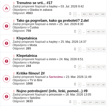
b
N
Trenutno se vrti... #17
j
o
Zadnji prispevek Napisal/-a
hayley
«
03. Jul. 2026 9:42
a
v
Objavljeno v
Glasba in zabava
v
e
Odgovori:
4563
1
302
303
304
305
…
e
o
b
N
Tako ga pogrešam, kako ga preboleti? 2.del
j
o
Zadnji prispevek Napisal/-a
mmm
«
25. Jun. 2026 8:30
a
v
Objavljeno v
Čustva
v
e
Odgovori:
759
1
48
49
50
51
…
e
o
b
N
Klepetalnica
j
o
Zadnji prispevek Napisal/-a
hayley
«
25. Maj. 2026 14:37
a
v
Objavljeno v
Moda
v
e
Odgovori:
265
1
15
16
17
18
…
e
o
b
N
Klepetalnica
j
o
Zadnji prispevek Napisal/-a
mmm
«
24. Maj. 2026 8:51
a
v
Objavljeno v
Kuhinja
v
e
Odgovori:
244
1
14
15
16
17
…
e
o
b
N
Kritike filmov! 2#
j
o
Zadnji prispevek Napisal/-a
Sarissima
«
23. Mar. 2026 11:49
a
v
Objavljeno v
TV in filmi
v
e
Odgovori:
1008
1
65
66
67
68
…
e
o
b
N
Nujno potrebujem! (info, linki, pomoč...) #9
j
o
Zadnji prispevek Napisal/-a
prinzessin
«
18. Mar. 2026 13:05
a
v
Objavljeno v
Splošno
v
e
Odgovori:
3633
1
240
241
242
243
…
e
o