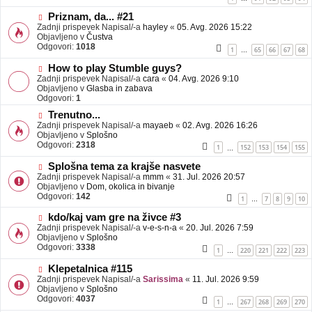
e
o
b
N
Priznam, da... #21
j
o
Zadnji prispevek Napisal/-a
hayley
«
05. Avg. 2026 15:22
a
v
Objavljeno v
Čustva
v
e
Odgovori:
1018
1
65
66
67
68
…
e
o
b
N
How to play Stumble guys?
j
o
Zadnji prispevek Napisal/-a
cara
«
04. Avg. 2026 9:10
a
v
Objavljeno v
Glasba in zabava
v
e
Odgovori:
1
e
o
N
Trenutno...
b
o
Zadnji prispevek Napisal/-a
j
mayaeb
«
02. Avg. 2026 16:26
v
Objavljeno v
a
Splošno
e
Odgovori:
v
2318
1
152
153
154
155
…
o
e
b
N
Splošna tema za krajše nasvete
j
o
Zadnji prispevek Napisal/-a
mmm
«
31. Jul. 2026 20:57
a
v
Objavljeno v
Dom, okolica in bivanje
v
e
Odgovori:
142
1
7
8
9
10
…
e
o
b
N
kdo/kaj vam gre na živce #3
j
o
Zadnji prispevek Napisal/-a
v-e-s-n-a
«
20. Jul. 2026 7:59
a
v
Objavljeno v
Splošno
v
e
Odgovori:
3338
1
220
221
222
223
…
e
o
b
N
Klepetalnica #115
j
o
Zadnji prispevek Napisal/-a
Sarissima
«
11. Jul. 2026 9:59
a
v
Objavljeno v
Splošno
v
e
Odgovori:
4037
1
267
268
269
270
…
e
o