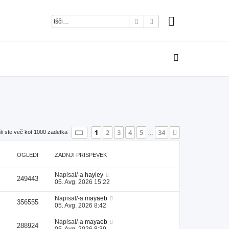
Iskanje
Napredno iskanje
Stran
1
od
34
1
2
3
4
5
34
Naslednja
li ste več kot 1000 zadetka
…
OGLEDI
ZADNJI PRISPEVEK
Napisal/-a
hayley
249443
05. Avg. 2026 15:22
Napisal/-a
mayaeb
356555
05. Avg. 2026 8:42
Napisal/-a
mayaeb
288924
05. Avg. 2026 8:39