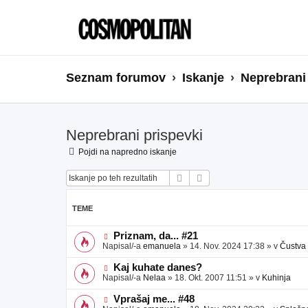
Seznam forumov
Iskanje
Neprebrani
Neprebrani prispevki
Pojdi na napredno iskanje
Iskanje
Napredno iskanje
TEME
N
Priznam, da... #21
o
Napisal/-a
emanuela
»
14. Nov. 2024 17:38
» v
Čustva
v
e
N
Kaj kuhate danes?
o
o
Napisal/-a
Nelaa
»
18. Okt. 2007 11:51
» v
Kuhinja
b
v
j
e
N
Vprašaj me... #48
a
o
o