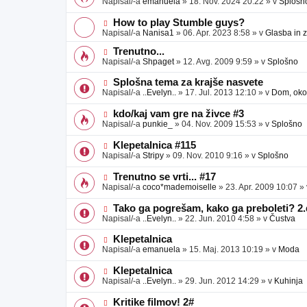
Napisal/-a
emanuela
»
18. Nov. 2024 20:22
» v
Splošn
v
b
v
e
j
e
N
How to play Stumble guys?
a
o
o
Napisal/-a
Nanisa1
»
06. Apr. 2023 8:58
» v
Glasba in 
v
b
v
e
j
e
N
Trenutno...
a
o
o
Napisal/-a
Shpaget
»
12. Avg. 2009 9:59
» v
Splošno
v
b
v
e
j
e
N
Splošna tema za krajše nasvete
a
o
o
Napisal/-a
..Evelyn..
»
17. Jul. 2013 12:10
» v
Dom, okol
v
b
v
e
j
e
N
kdo/kaj vam gre na živce #3
a
o
o
Napisal/-a
punkie_
»
04. Nov. 2009 15:53
» v
Splošno
v
b
v
e
j
e
N
Klepetalnica #115
a
o
o
Napisal/-a
Stripy
»
09. Nov. 2010 9:16
» v
Splošno
v
b
v
e
j
e
N
Trenutno se vrti... #17
a
o
o
Napisal/-a
coco*mademoiselle
»
23. Apr. 2009 10:07
»
v
b
v
e
j
e
N
Tako ga pogrešam, kako ga preboleti? 2.
a
o
o
Napisal/-a
..Evelyn..
»
22. Jun. 2010 4:58
» v
Čustva
v
b
v
e
j
e
N
Klepetalnica
a
o
o
Napisal/-a
emanuela
»
15. Maj. 2013 10:19
» v
Moda
v
b
v
e
j
e
N
Klepetalnica
a
o
o
Napisal/-a
..Evelyn..
»
29. Jun. 2012 14:29
» v
Kuhinja
v
b
v
e
j
e
N
Kritike filmov! 2#
a