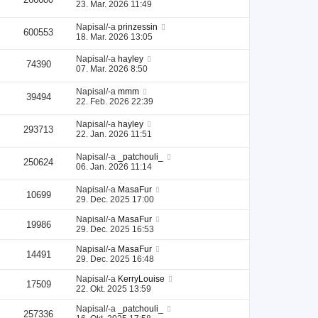
23. Mar. 2026 11:49
Napisal/-a
prinzessin
600553
18. Mar. 2026 13:05
Napisal/-a
hayley
74390
07. Mar. 2026 8:50
Napisal/-a
mmm
39494
22. Feb. 2026 22:39
Napisal/-a
hayley
293713
22. Jan. 2026 11:51
Napisal/-a
_patchouli_
250624
06. Jan. 2026 11:14
Napisal/-a
MasaFur
10699
29. Dec. 2025 17:00
Napisal/-a
MasaFur
19986
29. Dec. 2025 16:53
Napisal/-a
MasaFur
14491
29. Dec. 2025 16:48
Napisal/-a
KerryLouise
17509
22. Okt. 2025 13:59
Napisal/-a
_patchouli_
257336