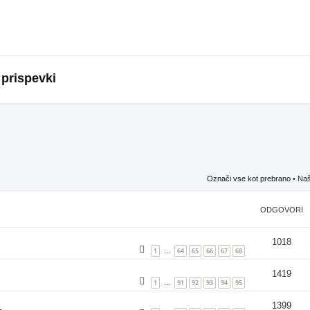
 prispevki
Označi vse kot prebrano
• Naš
ODGOVORI
1018
1
64
65
66
67
68
…
1419
1
91
92
93
94
95
…
1399