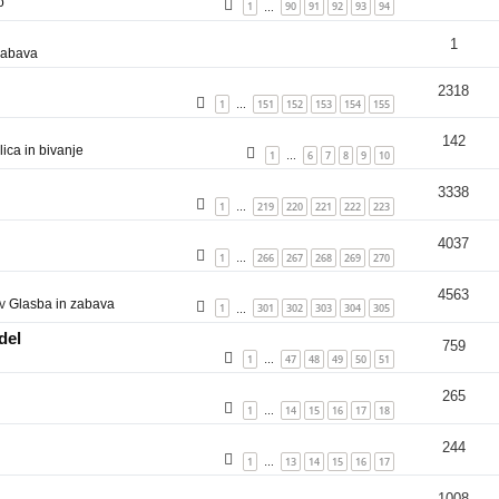
o
1
90
91
92
93
94
…
1
zabava
2318
1
151
152
153
154
155
…
142
ica in bivanje
1
6
7
8
9
10
…
3338
1
219
220
221
222
223
…
4037
1
266
267
268
269
270
…
4563
 v
Glasba in zabava
1
301
302
303
304
305
…
del
759
1
47
48
49
50
51
…
265
1
14
15
16
17
18
…
244
1
13
14
15
16
17
…
1008