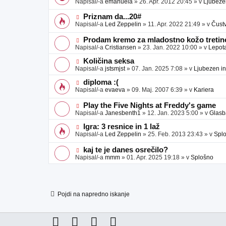
Napisal/-a
emanuela
»
26. Apr. 2012 20:45
» v
Ljubeze
v
b
v
e
j
e
N
Priznam da...20#
a
o
o
Napisal/-a
Led Zeppelin
»
11. Apr. 2022 21:49
» v
Čust
v
b
v
e
j
e
N
Prodam kremo za mladostno kožo tretino
a
o
o
Napisal/-a
Cristiansen
»
23. Jan. 2022 10:00
» v
Lepot
v
b
v
e
j
e
N
Količina seksa
a
o
o
Napisal/-a
jstsmjst
»
07. Jan. 2025 7:08
» v
Ljubezen in
v
b
v
e
j
e
N
diploma :(
a
o
o
Napisal/-a
evaeva
»
09. Maj. 2007 6:39
» v
Kariera
v
b
v
e
j
e
N
Play the Five Nights at Freddy's game
a
o
o
Napisal/-a
Janesbenth1
»
12. Jan. 2023 5:00
» v
Glasb
v
b
v
e
j
e
N
Igra: 3 resnice in 1 laž
a
o
o
Napisal/-a
Led Zeppelin
»
25. Feb. 2013 23:43
» v
Spl
v
b
v
e
j
e
N
kaj te je danes osrečilo?
a
o
o
Napisal/-a
mmm
»
01. Apr. 2025 19:18
» v
Splošno
v
b
v
e
j
e
a
o
v
b
e
j
Pojdi na napredno iskanje
a
v
e