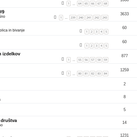
1
64
65
66
67
68
…
 #9
3633
šno
1
239
240
241
242
243
…
60
lica in bivanje
1
2
3
4
5
60
1
2
3
4
5
 izdelkov
877
1
55
56
57
58
59
…
1259
1
80
81
82
83
84
…
2
8
a
5
 društva
14
no
1231