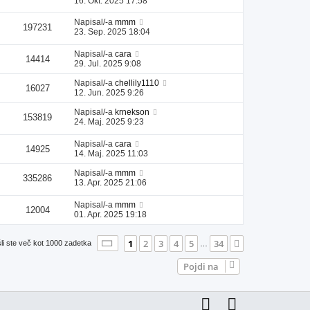
16. Okt. 2025 17:58
Napisal/-a
mmm
197231
23. Sep. 2025 18:04
Napisal/-a
cara
14414
29. Jul. 2025 9:08
Napisal/-a
chellily1110
16027
12. Jun. 2025 9:26
Napisal/-a
krnekson
153819
24. Maj. 2025 9:23
Napisal/-a
cara
14925
14. Maj. 2025 11:03
Napisal/-a
mmm
335286
13. Apr. 2025 21:06
Napisal/-a
mmm
12004
01. Apr. 2025 19:18
Stran
1
od
34
1
2
3
4
5
34
Naslednja
li ste več kot 1000 zadetka
…
Pojdi na