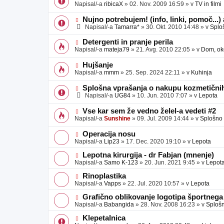
o
o
Napisal/-a
ribicaX
»
02. Nov. 2009 16:59
» v
TV in filmi
v
b
v
e
j
e
N
Nujno potrebujem! (info, linki, pomoč...)
a
o
o
Napisal/-a
Tamarra*
»
30. Okt. 2010 14:48
» v
Splo
v
b
v
e
j
e
N
Detergenti in pranje perila
a
o
o
Napisal/-a
mateja79
»
21. Avg. 2010 22:05
» v
Dom, oko
v
b
v
e
j
e
N
Hujšanje
a
o
o
Napisal/-a
mmm
»
25. Sep. 2024 22:11
» v
Kuhinja
v
b
v
e
j
e
N
Splošna vprašanja o nakupu kozmetičnih
a
o
o
Napisal/-a
UG84
»
10. Jun. 2010 7:07
» v
Lepota
v
b
v
e
j
e
N
Vse kar sem že vedno želel-a vedeti #2
a
o
o
Napisal/-a
Sunshine
»
09. Jul. 2009 14:44
» v
Splošno
v
b
v
e
j
e
N
Operacija nosu
a
o
o
Napisal/-a
Lip23
»
17. Dec. 2020 19:10
» v
Lepota
v
b
v
e
j
e
N
Lepotna kirurgija - dr Fabjan (mnenje)
a
o
o
Napisal/-a
Samo K-123
»
20. Jun. 2021 9:45
» v
Lepot
v
b
v
e
j
e
N
Rinoplastika
a
o
o
Napisal/-a
Vapps
»
22. Jul. 2020 10:57
» v
Lepota
v
b
v
e
j
e
N
Grafično oblikovanje logotipa športnega
a
o
o
Napisal/-a
Babangida
»
28. Nov. 2008 16:23
» v
Sploš
v
b
v
e
j
e
N
Klepetalnica
a
o
o