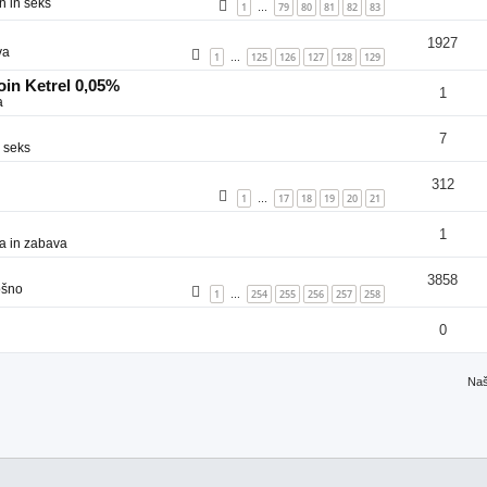
n in seks
1
79
80
81
82
83
…
1927
va
1
125
126
127
128
129
…
in Ketrel 0,05%
1
a
7
 seks
312
1
17
18
19
20
21
…
1
a in zabava
3858
ošno
1
254
255
256
257
258
…
0
Naš