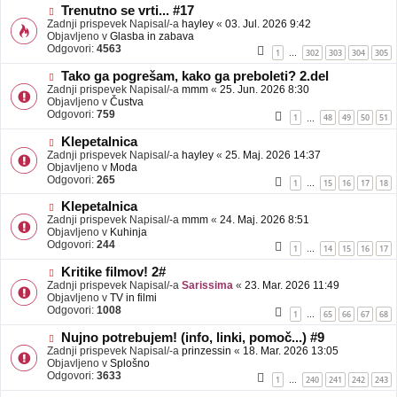
b
N
Trenutno se vrti... #17
j
o
Zadnji prispevek Napisal/-a
hayley
«
03. Jul. 2026 9:42
a
v
Objavljeno v
Glasba in zabava
v
e
Odgovori:
4563
1
302
303
304
305
…
e
o
b
N
Tako ga pogrešam, kako ga preboleti? 2.del
j
o
Zadnji prispevek Napisal/-a
mmm
«
25. Jun. 2026 8:30
a
v
Objavljeno v
Čustva
v
e
Odgovori:
759
1
48
49
50
51
…
e
o
b
N
Klepetalnica
j
o
Zadnji prispevek Napisal/-a
hayley
«
25. Maj. 2026 14:37
a
v
Objavljeno v
Moda
v
e
Odgovori:
265
1
15
16
17
18
…
e
o
b
N
Klepetalnica
j
o
Zadnji prispevek Napisal/-a
mmm
«
24. Maj. 2026 8:51
a
v
Objavljeno v
Kuhinja
v
e
Odgovori:
244
1
14
15
16
17
…
e
o
b
N
Kritike filmov! 2#
j
o
Zadnji prispevek Napisal/-a
Sarissima
«
23. Mar. 2026 11:49
a
v
Objavljeno v
TV in filmi
v
e
Odgovori:
1008
1
65
66
67
68
…
e
o
b
N
Nujno potrebujem! (info, linki, pomoč...) #9
j
o
Zadnji prispevek Napisal/-a
prinzessin
«
18. Mar. 2026 13:05
a
v
Objavljeno v
Splošno
v
e
Odgovori:
3633
1
240
241
242
243
…
e
o