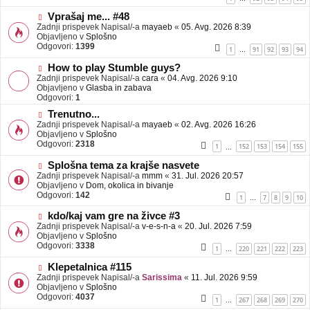
e
o
b
N
Vprašaj me... #48
j
o
Zadnji prispevek Napisal/-a
mayaeb
«
05. Avg. 2026 8:39
a
v
Objavljeno v
Splošno
v
e
Odgovori:
1399
1
91
92
93
94
…
e
o
b
N
How to play Stumble guys?
j
o
Zadnji prispevek Napisal/-a
cara
«
04. Avg. 2026 9:10
a
v
Objavljeno v
Glasba in zabava
v
e
Odgovori:
1
e
o
N
Trenutno...
b
o
Zadnji prispevek Napisal/-a
j
mayaeb
«
02. Avg. 2026 16:26
v
Objavljeno v
a
Splošno
e
Odgovori:
v
2318
1
152
153
154
155
…
o
e
b
N
Splošna tema za krajše nasvete
j
o
Zadnji prispevek Napisal/-a
mmm
«
31. Jul. 2026 20:57
a
v
Objavljeno v
Dom, okolica in bivanje
v
e
Odgovori:
142
1
7
8
9
10
…
e
o
b
N
kdo/kaj vam gre na živce #3
j
o
Zadnji prispevek Napisal/-a
v-e-s-n-a
«
20. Jul. 2026 7:59
a
v
Objavljeno v
Splošno
v
e
Odgovori:
3338
1
220
221
222
223
…
e
o
b
N
Klepetalnica #115
j
o
Zadnji prispevek Napisal/-a
Sarissima
«
11. Jul. 2026 9:59
a
v
Objavljeno v
Splošno
v
e
Odgovori:
4037
1
267
268
269
270
…
e
o