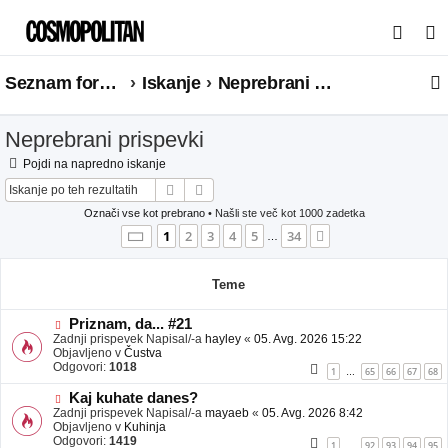
I
s
Seznam forumov
Iskanje
Neprebrani prispevki
k
a
Neprebrani prispevki
n
j
Pojdi na napredno iskanje
Iskanje
Napredno iskanje
e
Označi vse kot prebrano
• Našli ste več kot 1000 zadetka
Stran
1
od
34
1
2
3
4
5
34
Naslednja
…
Teme
N
Priznam, da... #21
o
Zadnji prispevek Napisal/-a
hayley
«
05. Avg. 2026 15:22
v
Objavljeno v
Čustva
e
Odgovori:
1018
1
65
66
67
68
…
o
b
N
Kaj kuhate danes?
j
o
Zadnji prispevek Napisal/-a
mayaeb
«
05. Avg. 2026 8:42
a
v
Objavljeno v
Kuhinja
v
e
Odgovori:
1419
1
92
93
94
95
…