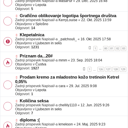
Zadnji prispevek Napisal/-a
j
MasaFur
«
29. Dec. 2025 16:48
v
Objavljeno v
a
Lepota
e
Odgovori:
v
5
o
e
N
Grafično oblikovanje logotipa športnega društva
b
o
Zadnji prispevek Napisal/-a
j
KerryLouise
«
22. Okt. 2025 13:59
v
Objavljeno v
a
Splošno
e
Odgovori:
v
14
o
e
N
Klepetalnica
b
o
Zadnji prispevek Napisal/-a
j
_patchouli_
«
16. Okt. 2025 17:58
v
Objavljeno v
a
Ljubezen in seks
e
Odgovori:
v
1231
1
80
81
82
83
…
o
e
b
N
Priznam da...20#
j
o
Zadnji prispevek Napisal/-a
mmm
«
23. Sep. 2025 18:04
a
v
Objavljeno v
Čustva
v
e
Odgovori:
1927
1
126
127
128
129
…
e
o
b
N
Prodam kremo za mladostno kožo tretinoin Ketrel
j
o
0,05%
a
v
Zadnji prispevek Napisal/-a
cara
«
29. Jul. 2025 9:08
v
e
Objavljeno v
Lepota
e
o
Odgovori:
1
b
N
j
Količina seksa
o
a
Zadnji prispevek Napisal/-a
chellily1110
«
12. Jun. 2025 9:26
v
v
Objavljeno v
Ljubezen in seks
e
e
Odgovori:
7
o
N
diploma :(
b
o
Zadnji prispevek Napisal/-a
j
krnekson
«
24. Maj. 2025 9:23
v