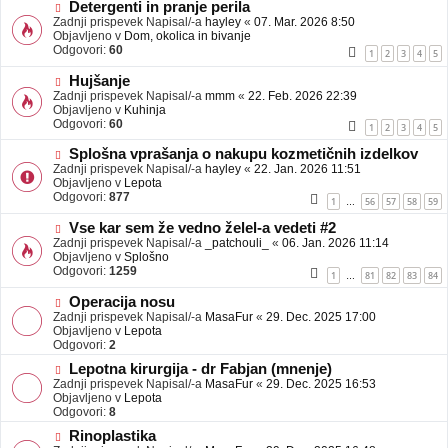
b
N
Detergenti in pranje perila
j
o
Zadnji prispevek Napisal/-a
hayley
«
07. Mar. 2026 8:50
a
v
Objavljeno v
Dom, okolica in bivanje
v
e
Odgovori:
60
1
2
3
4
5
e
o
b
N
Hujšanje
j
o
Zadnji prispevek Napisal/-a
mmm
«
22. Feb. 2026 22:39
a
v
Objavljeno v
Kuhinja
v
e
Odgovori:
60
1
2
3
4
5
e
o
b
N
Splošna vprašanja o nakupu kozmetičnih izdelkov
j
o
Zadnji prispevek Napisal/-a
hayley
«
22. Jan. 2026 11:51
a
v
Objavljeno v
Lepota
v
e
Odgovori:
877
1
56
57
58
59
…
e
o
b
N
Vse kar sem že vedno želel-a vedeti #2
j
o
Zadnji prispevek Napisal/-a
_patchouli_
«
06. Jan. 2026 11:14
a
v
Objavljeno v
Splošno
v
e
Odgovori:
1259
1
81
82
83
84
…
e
o
b
N
Operacija nosu
j
o
Zadnji prispevek Napisal/-a
MasaFur
«
29. Dec. 2025 17:00
a
v
Objavljeno v
Lepota
v
e
Odgovori:
2
e
o
N
Lepotna kirurgija - dr Fabjan (mnenje)
b
o
Zadnji prispevek Napisal/-a
j
MasaFur
«
29. Dec. 2025 16:53
v
Objavljeno v
a
Lepota
e
Odgovori:
v
8
o
e
N
Rinoplastika
b
o