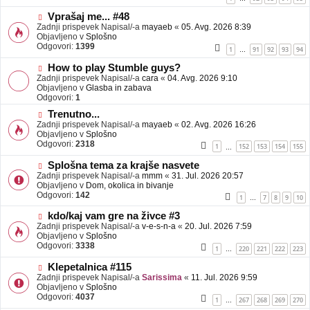
e
o
b
N
Vprašaj me... #48
j
o
Zadnji prispevek Napisal/-a
mayaeb
«
05. Avg. 2026 8:39
a
v
Objavljeno v
Splošno
v
e
Odgovori:
1399
1
91
92
93
94
…
e
o
b
N
How to play Stumble guys?
j
o
Zadnji prispevek Napisal/-a
cara
«
04. Avg. 2026 9:10
a
v
Objavljeno v
Glasba in zabava
v
e
Odgovori:
1
e
o
N
Trenutno...
b
o
Zadnji prispevek Napisal/-a
j
mayaeb
«
02. Avg. 2026 16:26
v
Objavljeno v
a
Splošno
e
Odgovori:
v
2318
1
152
153
154
155
…
o
e
b
N
Splošna tema za krajše nasvete
j
o
Zadnji prispevek Napisal/-a
mmm
«
31. Jul. 2026 20:57
a
v
Objavljeno v
Dom, okolica in bivanje
v
e
Odgovori:
142
1
7
8
9
10
…
e
o
b
N
kdo/kaj vam gre na živce #3
j
o
Zadnji prispevek Napisal/-a
v-e-s-n-a
«
20. Jul. 2026 7:59
a
v
Objavljeno v
Splošno
v
e
Odgovori:
3338
1
220
221
222
223
…
e
o
b
N
Klepetalnica #115
j
o
Zadnji prispevek Napisal/-a
Sarissima
«
11. Jul. 2026 9:59
a
v
Objavljeno v
Splošno
v
e
Odgovori:
4037
1
267
268
269
270
…
e
o