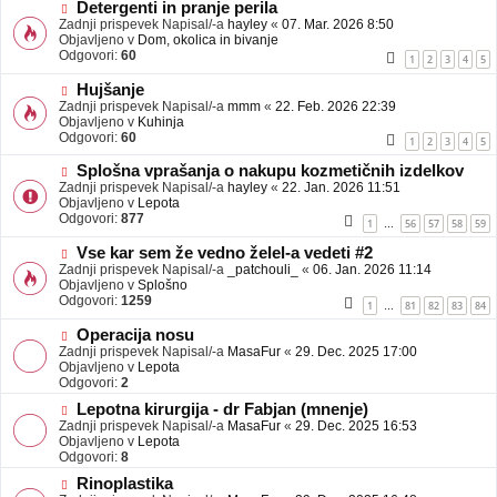
b
N
Detergenti in pranje perila
j
o
Zadnji prispevek Napisal/-a
hayley
«
07. Mar. 2026 8:50
a
v
Objavljeno v
Dom, okolica in bivanje
v
e
Odgovori:
60
1
2
3
4
5
e
o
b
N
Hujšanje
j
o
Zadnji prispevek Napisal/-a
mmm
«
22. Feb. 2026 22:39
a
v
Objavljeno v
Kuhinja
v
e
Odgovori:
60
1
2
3
4
5
e
o
b
N
Splošna vprašanja o nakupu kozmetičnih izdelkov
j
o
Zadnji prispevek Napisal/-a
hayley
«
22. Jan. 2026 11:51
a
v
Objavljeno v
Lepota
v
e
Odgovori:
877
1
56
57
58
59
…
e
o
b
N
Vse kar sem že vedno želel-a vedeti #2
j
o
Zadnji prispevek Napisal/-a
_patchouli_
«
06. Jan. 2026 11:14
a
v
Objavljeno v
Splošno
v
e
Odgovori:
1259
1
81
82
83
84
…
e
o
b
N
Operacija nosu
j
o
Zadnji prispevek Napisal/-a
MasaFur
«
29. Dec. 2025 17:00
a
v
Objavljeno v
Lepota
v
e
Odgovori:
2
e
o
N
Lepotna kirurgija - dr Fabjan (mnenje)
b
o
Zadnji prispevek Napisal/-a
j
MasaFur
«
29. Dec. 2025 16:53
v
Objavljeno v
a
Lepota
e
Odgovori:
v
8
o
e
N
Rinoplastika
b
o