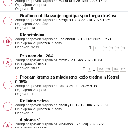
Zadnji prispevek Napisal/-a
j
MasaFur
«
29. Dec. 2025 16:48
v
Objavljeno v
a
Lepota
e
Odgovori:
v
5
o
e
N
Grafično oblikovanje logotipa športnega društva
b
o
Zadnji prispevek Napisal/-a
j
KerryLouise
«
22. Okt. 2025 13:59
v
Objavljeno v
a
Splošno
e
Odgovori:
v
14
o
e
N
Klepetalnica
b
o
Zadnji prispevek Napisal/-a
j
_patchouli_
«
16. Okt. 2025 17:58
v
Objavljeno v
a
Ljubezen in seks
e
Odgovori:
v
1231
1
80
81
82
83
…
o
e
b
N
Priznam da...20#
j
o
Zadnji prispevek Napisal/-a
mmm
«
23. Sep. 2025 18:04
a
v
Objavljeno v
Čustva
v
e
Odgovori:
1927
1
126
127
128
129
…
e
o
b
N
Prodam kremo za mladostno kožo tretinoin Ketrel
j
o
0,05%
a
v
Zadnji prispevek Napisal/-a
cara
«
29. Jul. 2025 9:08
v
e
Objavljeno v
Lepota
e
o
Odgovori:
1
b
N
j
Količina seksa
o
a
Zadnji prispevek Napisal/-a
chellily1110
«
12. Jun. 2025 9:26
v
v
Objavljeno v
Ljubezen in seks
e
e
Odgovori:
7
o
N
diploma :(
b
o
Zadnji prispevek Napisal/-a
j
krnekson
«
24. Maj. 2025 9:23
v