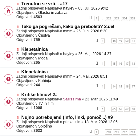
b
N
Trenutno se vrti... #17
j
o
Zadnji prispevek Napisal/-a
hayley
«
03. Jul. 2026 9:42
a
v
Objavljeno v
Glasba in zabava
v
e
Odgovori:
4563
1
302
303
304
305
…
e
o
b
N
Tako ga pogrešam, kako ga preboleti? 2.del
j
o
Zadnji prispevek Napisal/-a
mmm
«
25. Jun. 2026 8:30
a
v
Objavljeno v
Čustva
v
e
Odgovori:
759
1
48
49
50
51
…
e
o
b
N
Klepetalnica
j
o
Zadnji prispevek Napisal/-a
hayley
«
25. Maj. 2026 14:37
a
v
Objavljeno v
Moda
v
e
Odgovori:
265
1
15
16
17
18
…
e
o
b
N
Klepetalnica
j
o
Zadnji prispevek Napisal/-a
mmm
«
24. Maj. 2026 8:51
a
v
Objavljeno v
Kuhinja
v
e
Odgovori:
244
1
14
15
16
17
…
e
o
b
N
Kritike filmov! 2#
j
o
Zadnji prispevek Napisal/-a
Sarissima
«
23. Mar. 2026 11:49
a
v
Objavljeno v
TV in filmi
v
e
Odgovori:
1008
1
65
66
67
68
…
e
o
b
N
Nujno potrebujem! (info, linki, pomoč...) #9
j
o
Zadnji prispevek Napisal/-a
prinzessin
«
18. Mar. 2026 13:05
a
v
Objavljeno v
Splošno
v
e
Odgovori:
3633
1
240
241
242
243
…
e
o