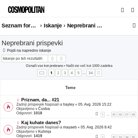
I
s
Seznam forumov
Iskanje
Neprebrani prispevki
k
a
Neprebrani prispevki
n
j
Pojdi na napredno iskanje
Iskanje
Napredno iskanje
e
Označi vse kot prebrano
• Našli ste več kot 1000 zadetka
Stran
1
od
34
1
2
3
4
5
34
Naslednja
…
Teme
N
Priznam, da... #21
o
Zadnji prispevek Napisal/-a
hayley
«
05. Avg. 2026 15:22
v
Objavljeno v
Čustva
e
Odgovori:
1018
1
65
66
67
68
…
o
b
N
Kaj kuhate danes?
j
o
Zadnji prispevek Napisal/-a
mayaeb
«
05. Avg. 2026 8:42
a
v
Objavljeno v
Kuhinja
v
e
Odgovori:
1419
1
92
93
94
95
…