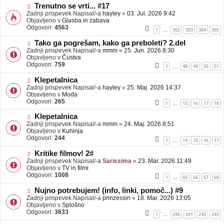
b
N
Trenutno se vrti... #17
j
o
Zadnji prispevek Napisal/-a
hayley
«
03. Jul. 2026 9:42
a
v
Objavljeno v
Glasba in zabava
v
e
Odgovori:
4563
1
302
303
304
305
…
e
o
b
N
Tako ga pogrešam, kako ga preboleti? 2.del
j
o
Zadnji prispevek Napisal/-a
mmm
«
25. Jun. 2026 8:30
a
v
Objavljeno v
Čustva
v
e
Odgovori:
759
1
48
49
50
51
…
e
o
b
N
Klepetalnica
j
o
Zadnji prispevek Napisal/-a
hayley
«
25. Maj. 2026 14:37
a
v
Objavljeno v
Moda
v
e
Odgovori:
265
1
15
16
17
18
…
e
o
b
N
Klepetalnica
j
o
Zadnji prispevek Napisal/-a
mmm
«
24. Maj. 2026 8:51
a
v
Objavljeno v
Kuhinja
v
e
Odgovori:
244
1
14
15
16
17
…
e
o
b
N
Kritike filmov! 2#
j
o
Zadnji prispevek Napisal/-a
Sarissima
«
23. Mar. 2026 11:49
a
v
Objavljeno v
TV in filmi
v
e
Odgovori:
1008
1
65
66
67
68
…
e
o
b
N
Nujno potrebujem! (info, linki, pomoč...) #9
j
o
Zadnji prispevek Napisal/-a
prinzessin
«
18. Mar. 2026 13:05
a
v
Objavljeno v
Splošno
v
e
Odgovori:
3633
1
240
241
242
243
…
e
o