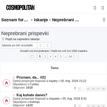
I
s
Seznam forumov
Iskanje
Neprebrani prispevki
k
a
Neprebrani prispevki
n
j
Pojdi na napredno iskanje
Iskanje
Napredno iskanje
e
Označi vse kot prebrano
• Našli ste več kot 1000 zadetka
Stran
1
od
34
1
2
3
4
5
34
Naslednja
…
Teme
N
Priznam, da... #21
o
Zadnji prispevek Napisal/-a
hayley
«
05. Avg. 2026 15:22
v
Objavljeno v
Čustva
e
Odgovori:
1018
1
65
66
67
68
…
o
b
N
Kaj kuhate danes?
j
o
Zadnji prispevek Napisal/-a
mayaeb
«
05. Avg. 2026 8:42
a
v
Objavljeno v
Kuhinja
v
e
Odgovori:
1419
1
92
93
94
95
…