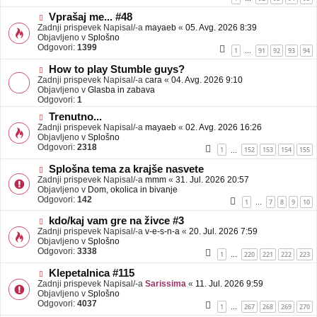
e
o
b
N
Vprašaj me... #48
j
o
Zadnji prispevek Napisal/-a
mayaeb
«
05. Avg. 2026 8:39
a
v
Objavljeno v
Splošno
v
e
Odgovori:
1399
1
91
92
93
94
…
e
o
b
N
How to play Stumble guys?
j
o
Zadnji prispevek Napisal/-a
cara
«
04. Avg. 2026 9:10
a
v
Objavljeno v
Glasba in zabava
v
e
Odgovori:
1
e
o
N
Trenutno...
b
o
Zadnji prispevek Napisal/-a
j
mayaeb
«
02. Avg. 2026 16:26
v
Objavljeno v
a
Splošno
e
Odgovori:
v
2318
1
152
153
154
155
…
o
e
b
N
Splošna tema za krajše nasvete
j
o
Zadnji prispevek Napisal/-a
mmm
«
31. Jul. 2026 20:57
a
v
Objavljeno v
Dom, okolica in bivanje
v
e
Odgovori:
142
1
7
8
9
10
…
e
o
b
N
kdo/kaj vam gre na živce #3
j
o
Zadnji prispevek Napisal/-a
v-e-s-n-a
«
20. Jul. 2026 7:59
a
v
Objavljeno v
Splošno
v
e
Odgovori:
3338
1
220
221
222
223
…
e
o
b
N
Klepetalnica #115
j
o
Zadnji prispevek Napisal/-a
Sarissima
«
11. Jul. 2026 9:59
a
v
Objavljeno v
Splošno
v
e
Odgovori:
4037
1
267
268
269
270
…
e
o