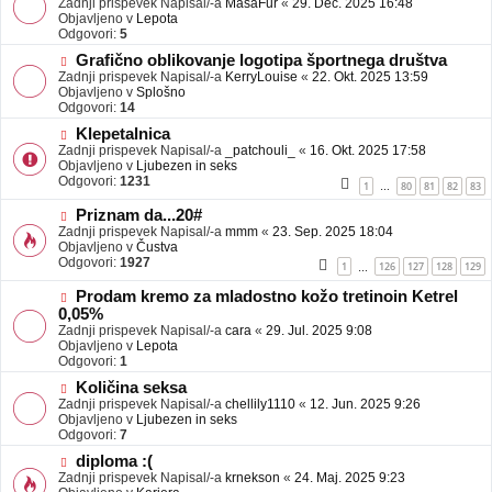
Zadnji prispevek Napisal/-a
j
MasaFur
«
29. Dec. 2025 16:48
v
Objavljeno v
a
Lepota
e
Odgovori:
v
5
o
e
N
Grafično oblikovanje logotipa športnega društva
b
o
Zadnji prispevek Napisal/-a
j
KerryLouise
«
22. Okt. 2025 13:59
v
Objavljeno v
a
Splošno
e
Odgovori:
v
14
o
e
N
Klepetalnica
b
o
Zadnji prispevek Napisal/-a
j
_patchouli_
«
16. Okt. 2025 17:58
v
Objavljeno v
a
Ljubezen in seks
e
Odgovori:
v
1231
1
80
81
82
83
…
o
e
b
N
Priznam da...20#
j
o
Zadnji prispevek Napisal/-a
mmm
«
23. Sep. 2025 18:04
a
v
Objavljeno v
Čustva
v
e
Odgovori:
1927
1
126
127
128
129
…
e
o
b
N
Prodam kremo za mladostno kožo tretinoin Ketrel
j
o
0,05%
a
v
Zadnji prispevek Napisal/-a
cara
«
29. Jul. 2025 9:08
v
e
Objavljeno v
Lepota
e
o
Odgovori:
1
b
N
j
Količina seksa
o
a
Zadnji prispevek Napisal/-a
chellily1110
«
12. Jun. 2025 9:26
v
v
Objavljeno v
Ljubezen in seks
e
e
Odgovori:
7
o
N
diploma :(
b
o
Zadnji prispevek Napisal/-a
j
krnekson
«
24. Maj. 2025 9:23
v