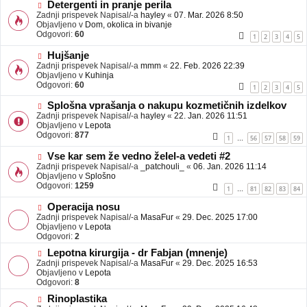
b
N
Detergenti in pranje perila
j
o
Zadnji prispevek Napisal/-a
hayley
«
07. Mar. 2026 8:50
a
v
Objavljeno v
Dom, okolica in bivanje
v
e
Odgovori:
60
1
2
3
4
5
e
o
b
N
Hujšanje
j
o
Zadnji prispevek Napisal/-a
mmm
«
22. Feb. 2026 22:39
a
v
Objavljeno v
Kuhinja
v
e
Odgovori:
60
1
2
3
4
5
e
o
b
N
Splošna vprašanja o nakupu kozmetičnih izdelkov
j
o
Zadnji prispevek Napisal/-a
hayley
«
22. Jan. 2026 11:51
a
v
Objavljeno v
Lepota
v
e
Odgovori:
877
1
56
57
58
59
…
e
o
b
N
Vse kar sem že vedno želel-a vedeti #2
j
o
Zadnji prispevek Napisal/-a
_patchouli_
«
06. Jan. 2026 11:14
a
v
Objavljeno v
Splošno
v
e
Odgovori:
1259
1
81
82
83
84
…
e
o
b
N
Operacija nosu
j
o
Zadnji prispevek Napisal/-a
MasaFur
«
29. Dec. 2025 17:00
a
v
Objavljeno v
Lepota
v
e
Odgovori:
2
e
o
N
Lepotna kirurgija - dr Fabjan (mnenje)
b
o
Zadnji prispevek Napisal/-a
j
MasaFur
«
29. Dec. 2025 16:53
v
Objavljeno v
a
Lepota
e
Odgovori:
v
8
o
e
N
Rinoplastika
b
o