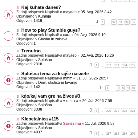
e
o
b
N
Kaj kuhate danes?
j
o
Zadnji prispevek Napisal/-a
mayaeb
«
05. Avg. 2026 8:42
a
v
Objavljeno v
Kuhinja
v
e
Odgovori:
1419
1
92
93
94
95
…
e
o
b
N
How to play Stumble guys?
j
o
Zadnji prispevek Napisal/-a
cara
«
04. Avg. 2026 9:10
a
v
Objavljeno v
Glasba in zabava
v
e
Odgovori:
1
e
o
N
Trenutno...
b
o
Zadnji prispevek Napisal/-a
j
mayaeb
«
02. Avg. 2026 16:26
v
Objavljeno v
a
Splošno
e
Odgovori:
v
2318
1
152
153
154
155
…
o
e
b
N
Splošna tema za krajše nasvete
j
o
Zadnji prispevek Napisal/-a
mmm
«
31. Jul. 2026 20:57
a
v
Objavljeno v
Dom, okolica in bivanje
v
e
Odgovori:
142
1
7
8
9
10
…
e
o
b
N
kdo/kaj vam gre na živce #3
j
o
Zadnji prispevek Napisal/-a
v-e-s-n-a
«
20. Jul. 2026 7:59
a
v
Objavljeno v
Splošno
v
e
Odgovori:
3338
1
220
221
222
223
…
e
o
b
N
Klepetalnica #115
j
o
Zadnji prispevek Napisal/-a
Sarissima
«
11. Jul. 2026 9:59
a
v
Objavljeno v
Splošno
v
e
Odgovori:
4037
1
267
268
269
270
…
e
o