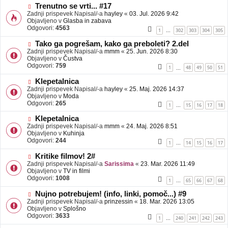
b
N
Trenutno se vrti... #17
j
o
Zadnji prispevek Napisal/-a
hayley
«
03. Jul. 2026 9:42
a
v
Objavljeno v
Glasba in zabava
v
e
Odgovori:
4563
1
302
303
304
305
…
e
o
b
N
Tako ga pogrešam, kako ga preboleti? 2.del
j
o
Zadnji prispevek Napisal/-a
mmm
«
25. Jun. 2026 8:30
a
v
Objavljeno v
Čustva
v
e
Odgovori:
759
1
48
49
50
51
…
e
o
b
N
Klepetalnica
j
o
Zadnji prispevek Napisal/-a
hayley
«
25. Maj. 2026 14:37
a
v
Objavljeno v
Moda
v
e
Odgovori:
265
1
15
16
17
18
…
e
o
b
N
Klepetalnica
j
o
Zadnji prispevek Napisal/-a
mmm
«
24. Maj. 2026 8:51
a
v
Objavljeno v
Kuhinja
v
e
Odgovori:
244
1
14
15
16
17
…
e
o
b
N
Kritike filmov! 2#
j
o
Zadnji prispevek Napisal/-a
Sarissima
«
23. Mar. 2026 11:49
a
v
Objavljeno v
TV in filmi
v
e
Odgovori:
1008
1
65
66
67
68
…
e
o
b
N
Nujno potrebujem! (info, linki, pomoč...) #9
j
o
Zadnji prispevek Napisal/-a
prinzessin
«
18. Mar. 2026 13:05
a
v
Objavljeno v
Splošno
v
e
Odgovori:
3633
1
240
241
242
243
…
e
o