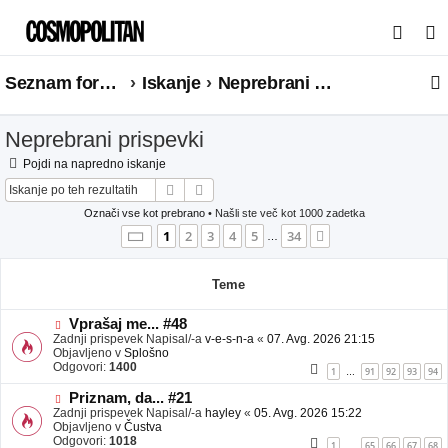
I
s
Seznam forumov
Iskanje
Neprebrani prispevki
k
a
Neprebrani prispevki
n
j
Pojdi na napredno iskanje
Iskanje
Napredno iskanje
e
Označi vse kot prebrano
• Našli ste več kot 1000 zadetka
Stran
1
od
34
1
2
3
4
5
34
Naslednja
…
Teme
N
Vprašaj me... #48
o
Zadnji prispevek Napisal/-a
v-e-s-n-a
«
07. Avg. 2026 21:15
v
Objavljeno v
Splošno
e
Odgovori:
1400
1
91
92
93
94
…
o
b
N
Priznam, da... #21
j
o
Zadnji prispevek Napisal/-a
hayley
«
05. Avg. 2026 15:22
a
v
Objavljeno v
Čustva
v
e
Odgovori:
1018
1
65
66
67
68
…