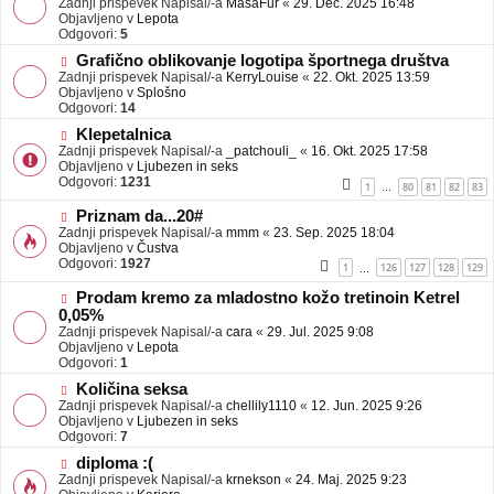
Zadnji prispevek Napisal/-a
j
MasaFur
«
29. Dec. 2025 16:48
v
Objavljeno v
a
Lepota
e
Odgovori:
v
5
o
e
N
Grafično oblikovanje logotipa športnega društva
b
o
Zadnji prispevek Napisal/-a
j
KerryLouise
«
22. Okt. 2025 13:59
v
Objavljeno v
a
Splošno
e
Odgovori:
v
14
o
e
N
Klepetalnica
b
o
Zadnji prispevek Napisal/-a
j
_patchouli_
«
16. Okt. 2025 17:58
v
Objavljeno v
a
Ljubezen in seks
e
Odgovori:
v
1231
1
80
81
82
83
…
o
e
b
N
Priznam da...20#
j
o
Zadnji prispevek Napisal/-a
mmm
«
23. Sep. 2025 18:04
a
v
Objavljeno v
Čustva
v
e
Odgovori:
1927
1
126
127
128
129
…
e
o
b
N
Prodam kremo za mladostno kožo tretinoin Ketrel
j
o
0,05%
a
v
Zadnji prispevek Napisal/-a
cara
«
29. Jul. 2025 9:08
v
e
Objavljeno v
Lepota
e
o
Odgovori:
1
b
N
j
Količina seksa
o
a
Zadnji prispevek Napisal/-a
chellily1110
«
12. Jun. 2025 9:26
v
v
Objavljeno v
Ljubezen in seks
e
e
Odgovori:
7
o
N
diploma :(
b
o
Zadnji prispevek Napisal/-a
j
krnekson
«
24. Maj. 2025 9:23
v