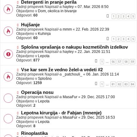
b
N
Detergenti in pranje perila
j
o
Zadnji prispevek Napisal/-a
hayley
«
07. Mar. 2026 8:50
a
v
Objavljeno v
Dom, okolica in bivanje
v
e
Odgovori:
60
1
2
3
4
5
e
o
b
N
Hujšanje
j
o
Zadnji prispevek Napisal/-a
mmm
«
22. Feb. 2026 22:39
a
v
Objavljeno v
Kuhinja
v
e
Odgovori:
60
1
2
3
4
5
e
o
b
N
Splošna vprašanja o nakupu kozmetičnih izdelkov
j
o
Zadnji prispevek Napisal/-a
hayley
«
22. Jan. 2026 11:51
a
v
Objavljeno v
Lepota
v
e
Odgovori:
877
1
56
57
58
59
…
e
o
b
N
Vse kar sem že vedno želel-a vedeti #2
j
o
Zadnji prispevek Napisal/-a
_patchouli_
«
06. Jan. 2026 11:14
a
v
Objavljeno v
Splošno
v
e
Odgovori:
1259
1
81
82
83
84
…
e
o
b
N
Operacija nosu
j
o
Zadnji prispevek Napisal/-a
MasaFur
«
29. Dec. 2025 17:00
a
v
Objavljeno v
Lepota
v
e
Odgovori:
2
e
o
N
Lepotna kirurgija - dr Fabjan (mnenje)
b
o
Zadnji prispevek Napisal/-a
j
MasaFur
«
29. Dec. 2025 16:53
v
Objavljeno v
a
Lepota
e
Odgovori:
v
8
o
e
N
Rinoplastika
b
o