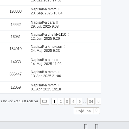
16. Okt. 2025 17:58
Napisal/-a
mmm
198303
23. Sep. 2025 18:04
Napisal/-a
cara
14442
29. Jul. 2025 9:08
Napisal/-a
chellily1110
16051
12. Jun. 2025 9:26
Napisal/-a
krnekson
154019
24. Maj. 2025 9:23
Napisal/-a
cara
14953
14. Maj. 2025 11:03
Napisal/-a
mmm
335447
13. Apr. 2025 21:06
Napisal/-a
mmm
12059
01. Apr. 2025 19:18
Stran
1
od
34
1
2
3
4
5
34
Naslednja
li ste več kot 1000 zadetka
…
Pojdi na