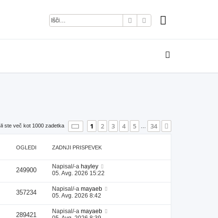
Iskanje
Napredno iskanje
Stran
1
od
34
1
2
3
4
5
34
Naslednja
li ste več kot 1000 zadetka
…
OGLEDI
ZADNJI PRISPEVEK
Napisal/-a
hayley
249900
05. Avg. 2026 15:22
Napisal/-a
mayaeb
357234
05. Avg. 2026 8:42
Napisal/-a
mayaeb
289421
05. Avg. 2026 8:39