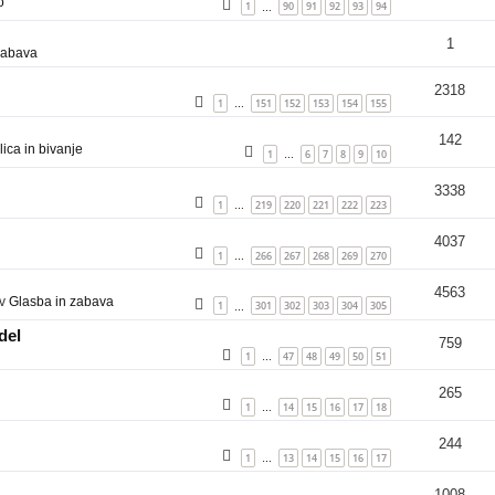
o
1
90
91
92
93
94
…
1
zabava
2318
1
151
152
153
154
155
…
142
ica in bivanje
1
6
7
8
9
10
…
3338
1
219
220
221
222
223
…
4037
1
266
267
268
269
270
…
4563
 v
Glasba in zabava
1
301
302
303
304
305
…
del
759
1
47
48
49
50
51
…
265
1
14
15
16
17
18
…
244
1
13
14
15
16
17
…
1008