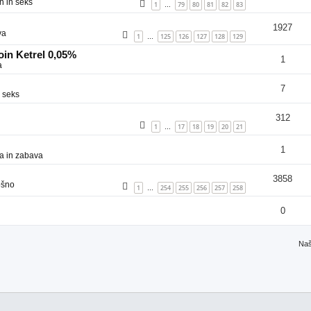
n in seks
1
79
80
81
82
83
…
1927
va
1
125
126
127
128
129
…
in Ketrel 0,05%
1
a
7
 seks
312
1
17
18
19
20
21
…
1
a in zabava
3858
ošno
1
254
255
256
257
258
…
0
Naš