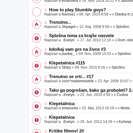
Napisal/-a
emanuela
»
18. Nov. 2024 20:22
» v
Splošn
v
b
v
e
j
e
N
How to play Stumble guys?
a
o
o
Napisal/-a
Nanisa1
»
06. Apr. 2023 8:58
» v
Glasba in 
v
b
v
e
j
e
N
Trenutno...
a
o
o
Napisal/-a
Shpaget
»
12. Avg. 2009 9:59
» v
Splošno
v
b
v
e
j
e
N
Splošna tema za krajše nasvete
a
o
o
Napisal/-a
..Evelyn..
»
17. Jul. 2013 12:10
» v
Dom, okol
v
b
v
e
j
e
N
kdo/kaj vam gre na živce #3
a
o
o
Napisal/-a
punkie_
»
04. Nov. 2009 15:53
» v
Splošno
v
b
v
e
j
e
N
Klepetalnica #115
a
o
o
Napisal/-a
Stripy
»
09. Nov. 2010 9:16
» v
Splošno
v
b
v
e
j
e
N
Trenutno se vrti... #17
a
o
o
Napisal/-a
coco*mademoiselle
»
23. Apr. 2009 10:07
»
v
b
v
e
j
e
N
Tako ga pogrešam, kako ga preboleti? 2.
a
o
o
Napisal/-a
..Evelyn..
»
22. Jun. 2010 4:58
» v
Čustva
v
b
v
e
j
e
N
Klepetalnica
a
o
o
Napisal/-a
emanuela
»
15. Maj. 2013 10:19
» v
Moda
v
b
v
e
j
e
N
Klepetalnica
a
o
o
Napisal/-a
..Evelyn..
»
29. Jun. 2012 14:29
» v
Kuhinja
v
b
v
e
j
e
N
Kritike filmov! 2#
a