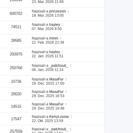
23. Mar. 2026 11:49
Napisal/-a
prinzessin
600702
18. Mar. 2026 13:05
Napisal/-a
hayley
74511
07. Mar. 2026 8:50
Napisal/-a
mmm
39585
22. Feb. 2026 22:39
Napisal/-a
hayley
293970
22. Jan. 2026 11:51
Napisal/-a
_patchouli_
250766
06. Jan. 2026 11:14
Napisal/-a
MasaFur
10736
29. Dec. 2025 17:00
Napisal/-a
MasaFur
20020
29. Dec. 2025 16:53
Napisal/-a
MasaFur
14515
29. Dec. 2025 16:48
Napisal/-a
KerryLouise
17547
22. Okt. 2025 13:59
Napisal/-a
_patchouli_
257559