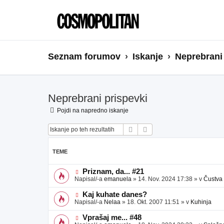
Seznam forumov
Iskanje
Neprebrani
Neprebrani prispevki
Pojdi na napredno iskanje
Iskanje
Napredno iskanje
TEME
N
Priznam, da... #21
o
Napisal/-a
emanuela
»
14. Nov. 2024 17:38
» v
Čustva
v
e
N
Kaj kuhate danes?
o
o
Napisal/-a
Nelaa
»
18. Okt. 2007 11:51
» v
Kuhinja
b
v
j
e
N
Vprašaj me... #48
a
o
o