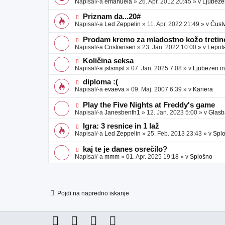
Napisal/-a
emanuela
»
26. Apr. 2012 20:45
» v
Ljubeze
v
b
v
e
j
e
N
Priznam da...20#
a
o
o
Napisal/-a
Led Zeppelin
»
11. Apr. 2022 21:49
» v
Čust
v
b
v
e
j
e
N
Prodam kremo za mladostno kožo tretino
a
o
o
Napisal/-a
Cristiansen
»
23. Jan. 2022 10:00
» v
Lepot
v
b
v
e
j
e
N
Količina seksa
a
o
o
Napisal/-a
jstsmjst
»
07. Jan. 2025 7:08
» v
Ljubezen in
v
b
v
e
j
e
N
diploma :(
a
o
o
Napisal/-a
evaeva
»
09. Maj. 2007 6:39
» v
Kariera
v
b
v
e
j
e
N
Play the Five Nights at Freddy's game
a
o
o
Napisal/-a
Janesbenth1
»
12. Jan. 2023 5:00
» v
Glasb
v
b
v
e
j
e
N
Igra: 3 resnice in 1 laž
a
o
o
Napisal/-a
Led Zeppelin
»
25. Feb. 2013 23:43
» v
Spl
v
b
v
e
j
e
N
kaj te je danes osrečilo?
a
o
o
Napisal/-a
mmm
»
01. Apr. 2025 19:18
» v
Splošno
v
b
v
e
j
e
a
o
v
b
e
j
Pojdi na napredno iskanje
a
v
e