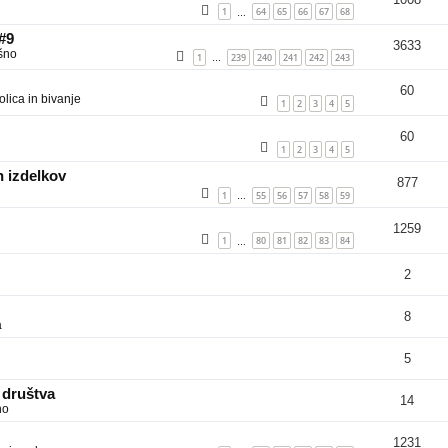
1
64
65
66
67
68
…
 #9
3633
šno
1
239
240
241
242
243
…
60
lica in bivanje
1
2
3
4
5
60
1
2
3
4
5
 izdelkov
877
1
55
56
57
58
59
…
1259
1
80
81
82
83
84
…
2
8
a
5
 društva
14
no
1231