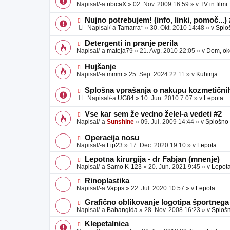
o
o
Napisal/-a
ribicaX
»
02. Nov. 2009 16:59
» v
TV in filmi
v
b
v
e
j
e
N
Nujno potrebujem! (info, linki, pomoč...)
a
o
o
Napisal/-a
Tamarra*
»
30. Okt. 2010 14:48
» v
Splo
v
b
v
e
j
e
N
Detergenti in pranje perila
a
o
o
Napisal/-a
mateja79
»
21. Avg. 2010 22:05
» v
Dom, oko
v
b
v
e
j
e
N
Hujšanje
a
o
o
Napisal/-a
mmm
»
25. Sep. 2024 22:11
» v
Kuhinja
v
b
v
e
j
e
N
Splošna vprašanja o nakupu kozmetičnih
a
o
o
Napisal/-a
UG84
»
10. Jun. 2010 7:07
» v
Lepota
v
b
v
e
j
e
N
Vse kar sem že vedno želel-a vedeti #2
a
o
o
Napisal/-a
Sunshine
»
09. Jul. 2009 14:44
» v
Splošno
v
b
v
e
j
e
N
Operacija nosu
a
o
o
Napisal/-a
Lip23
»
17. Dec. 2020 19:10
» v
Lepota
v
b
v
e
j
e
N
Lepotna kirurgija - dr Fabjan (mnenje)
a
o
o
Napisal/-a
Samo K-123
»
20. Jun. 2021 9:45
» v
Lepot
v
b
v
e
j
e
N
Rinoplastika
a
o
o
Napisal/-a
Vapps
»
22. Jul. 2020 10:57
» v
Lepota
v
b
v
e
j
e
N
Grafično oblikovanje logotipa športnega
a
o
o
Napisal/-a
Babangida
»
28. Nov. 2008 16:23
» v
Sploš
v
b
v
e
j
e
N
Klepetalnica
a
o
o