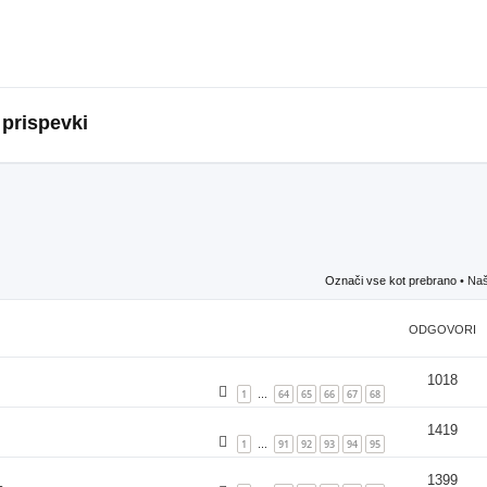
 prispevki
Označi vse kot prebrano
• Naš
ODGOVORI
1018
1
64
65
66
67
68
…
1419
1
91
92
93
94
95
…
1399