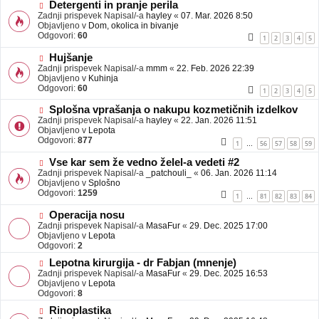
b
N
Detergenti in pranje perila
j
o
Zadnji prispevek Napisal/-a
hayley
«
07. Mar. 2026 8:50
a
v
Objavljeno v
Dom, okolica in bivanje
v
e
Odgovori:
60
1
2
3
4
5
e
o
b
N
Hujšanje
j
o
Zadnji prispevek Napisal/-a
mmm
«
22. Feb. 2026 22:39
a
v
Objavljeno v
Kuhinja
v
e
Odgovori:
60
1
2
3
4
5
e
o
b
N
Splošna vprašanja o nakupu kozmetičnih izdelkov
j
o
Zadnji prispevek Napisal/-a
hayley
«
22. Jan. 2026 11:51
a
v
Objavljeno v
Lepota
v
e
Odgovori:
877
1
56
57
58
59
…
e
o
b
N
Vse kar sem že vedno želel-a vedeti #2
j
o
Zadnji prispevek Napisal/-a
_patchouli_
«
06. Jan. 2026 11:14
a
v
Objavljeno v
Splošno
v
e
Odgovori:
1259
1
81
82
83
84
…
e
o
b
N
Operacija nosu
j
o
Zadnji prispevek Napisal/-a
MasaFur
«
29. Dec. 2025 17:00
a
v
Objavljeno v
Lepota
v
e
Odgovori:
2
e
o
N
Lepotna kirurgija - dr Fabjan (mnenje)
b
o
Zadnji prispevek Napisal/-a
j
MasaFur
«
29. Dec. 2025 16:53
v
Objavljeno v
a
Lepota
e
Odgovori:
v
8
o
e
N
Rinoplastika
b
o