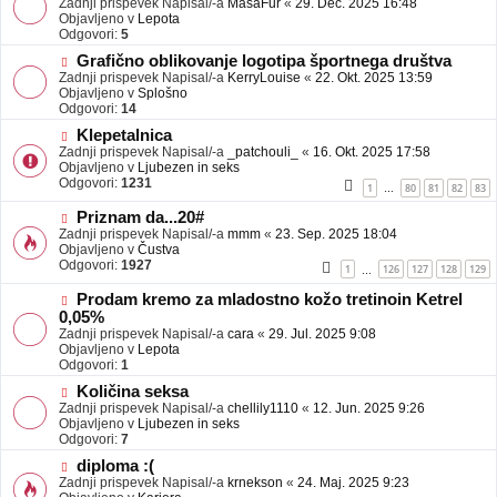
Zadnji prispevek Napisal/-a
j
MasaFur
«
29. Dec. 2025 16:48
v
Objavljeno v
a
Lepota
e
Odgovori:
v
5
o
e
N
Grafično oblikovanje logotipa športnega društva
b
o
Zadnji prispevek Napisal/-a
j
KerryLouise
«
22. Okt. 2025 13:59
v
Objavljeno v
a
Splošno
e
Odgovori:
v
14
o
e
N
Klepetalnica
b
o
Zadnji prispevek Napisal/-a
j
_patchouli_
«
16. Okt. 2025 17:58
v
Objavljeno v
a
Ljubezen in seks
e
Odgovori:
v
1231
1
80
81
82
83
…
o
e
b
N
Priznam da...20#
j
o
Zadnji prispevek Napisal/-a
mmm
«
23. Sep. 2025 18:04
a
v
Objavljeno v
Čustva
v
e
Odgovori:
1927
1
126
127
128
129
…
e
o
b
N
Prodam kremo za mladostno kožo tretinoin Ketrel
j
o
0,05%
a
v
Zadnji prispevek Napisal/-a
cara
«
29. Jul. 2025 9:08
v
e
Objavljeno v
Lepota
e
o
Odgovori:
1
b
N
j
Količina seksa
o
a
Zadnji prispevek Napisal/-a
chellily1110
«
12. Jun. 2025 9:26
v
v
Objavljeno v
Ljubezen in seks
e
e
Odgovori:
7
o
N
diploma :(
b
o
Zadnji prispevek Napisal/-a
j
krnekson
«
24. Maj. 2025 9:23
v