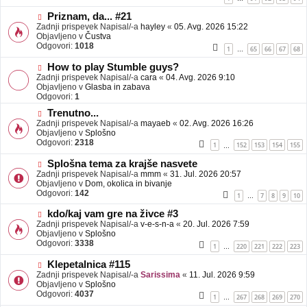
e
o
b
N
Priznam, da... #21
j
o
Zadnji prispevek Napisal/-a
hayley
«
05. Avg. 2026 15:22
a
v
Objavljeno v
Čustva
v
e
Odgovori:
1018
1
65
66
67
68
…
e
o
b
N
How to play Stumble guys?
j
o
Zadnji prispevek Napisal/-a
cara
«
04. Avg. 2026 9:10
a
v
Objavljeno v
Glasba in zabava
v
e
Odgovori:
1
e
o
N
Trenutno...
b
o
Zadnji prispevek Napisal/-a
j
mayaeb
«
02. Avg. 2026 16:26
v
Objavljeno v
a
Splošno
e
Odgovori:
v
2318
1
152
153
154
155
…
o
e
b
N
Splošna tema za krajše nasvete
j
o
Zadnji prispevek Napisal/-a
mmm
«
31. Jul. 2026 20:57
a
v
Objavljeno v
Dom, okolica in bivanje
v
e
Odgovori:
142
1
7
8
9
10
…
e
o
b
N
kdo/kaj vam gre na živce #3
j
o
Zadnji prispevek Napisal/-a
v-e-s-n-a
«
20. Jul. 2026 7:59
a
v
Objavljeno v
Splošno
v
e
Odgovori:
3338
1
220
221
222
223
…
e
o
b
N
Klepetalnica #115
j
o
Zadnji prispevek Napisal/-a
Sarissima
«
11. Jul. 2026 9:59
a
v
Objavljeno v
Splošno
v
e
Odgovori:
4037
1
267
268
269
270
…
e
o