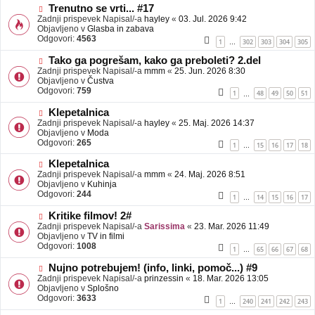
b
N
Trenutno se vrti... #17
j
o
Zadnji prispevek Napisal/-a
hayley
«
03. Jul. 2026 9:42
a
v
Objavljeno v
Glasba in zabava
v
e
Odgovori:
4563
1
302
303
304
305
…
e
o
b
N
Tako ga pogrešam, kako ga preboleti? 2.del
j
o
Zadnji prispevek Napisal/-a
mmm
«
25. Jun. 2026 8:30
a
v
Objavljeno v
Čustva
v
e
Odgovori:
759
1
48
49
50
51
…
e
o
b
N
Klepetalnica
j
o
Zadnji prispevek Napisal/-a
hayley
«
25. Maj. 2026 14:37
a
v
Objavljeno v
Moda
v
e
Odgovori:
265
1
15
16
17
18
…
e
o
b
N
Klepetalnica
j
o
Zadnji prispevek Napisal/-a
mmm
«
24. Maj. 2026 8:51
a
v
Objavljeno v
Kuhinja
v
e
Odgovori:
244
1
14
15
16
17
…
e
o
b
N
Kritike filmov! 2#
j
o
Zadnji prispevek Napisal/-a
Sarissima
«
23. Mar. 2026 11:49
a
v
Objavljeno v
TV in filmi
v
e
Odgovori:
1008
1
65
66
67
68
…
e
o
b
N
Nujno potrebujem! (info, linki, pomoč...) #9
j
o
Zadnji prispevek Napisal/-a
prinzessin
«
18. Mar. 2026 13:05
a
v
Objavljeno v
Splošno
v
e
Odgovori:
3633
1
240
241
242
243
…
e
o