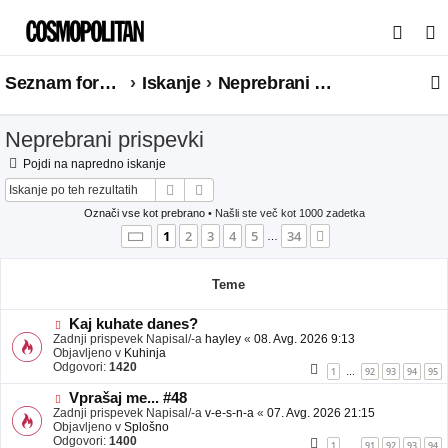
I
s
Seznam forumov
Iskanje
Neprebrani prispevki
k
a
Neprebrani prispevki
n
j
Pojdi na napredno iskanje
Iskanje
Napredno iskanje
e
Označi vse kot prebrano
• Našli ste več kot 1000 zadetka
Stran
1
od
34
1
2
3
4
5
34
Naslednja
…
Teme
N
Kaj kuhate danes?
o
Zadnji prispevek Napisal/-a
hayley
«
08. Avg. 2026 9:13
v
Objavljeno v
Kuhinja
e
Odgovori:
1420
1
92
93
94
95
…
o
b
N
Vprašaj me... #48
j
o
Zadnji prispevek Napisal/-a
v-e-s-n-a
«
07. Avg. 2026 21:15
a
v
Objavljeno v
Splošno
v
e
Odgovori:
1400
1
91
92
93
94
…