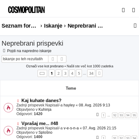
I
s
Seznam forumov
Iskanje
Neprebrani prispevki
k
a
Neprebrani prispevki
n
j
Pojdi na napredno iskanje
Iskanje
Napredno iskanje
e
Označi vse kot prebrano
• Našli ste več kot 1000 zadetka
Stran
1
od
34
1
2
3
4
5
34
Naslednja
…
Teme
N
Kaj kuhate danes?
o
Zadnji prispevek Napisal/-a
hayley
«
08. Avg. 2026 9:13
v
Objavljeno v
Kuhinja
e
Odgovori:
1420
1
92
93
94
95
…
o
b
N
Vprašaj me... #48
j
o
Zadnji prispevek Napisal/-a
v-e-s-n-a
«
07. Avg. 2026 21:15
a
v
Objavljeno v
Splošno
v
e
Odgovori:
1400
1
91
92
93
94
…