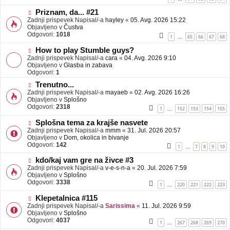
e
o
b
N
Priznam, da... #21
j
o
Zadnji prispevek Napisal/-a
hayley
«
05. Avg. 2026 15:22
a
v
Objavljeno v
Čustva
v
e
Odgovori:
1018
1
65
66
67
68
…
e
o
b
N
How to play Stumble guys?
j
o
Zadnji prispevek Napisal/-a
cara
«
04. Avg. 2026 9:10
a
v
Objavljeno v
Glasba in zabava
v
e
Odgovori:
1
e
o
N
Trenutno...
b
o
Zadnji prispevek Napisal/-a
j
mayaeb
«
02. Avg. 2026 16:26
v
Objavljeno v
a
Splošno
e
Odgovori:
v
2318
1
152
153
154
155
…
o
e
b
N
Splošna tema za krajše nasvete
j
o
Zadnji prispevek Napisal/-a
mmm
«
31. Jul. 2026 20:57
a
v
Objavljeno v
Dom, okolica in bivanje
v
e
Odgovori:
142
1
7
8
9
10
…
e
o
b
N
kdo/kaj vam gre na živce #3
j
o
Zadnji prispevek Napisal/-a
v-e-s-n-a
«
20. Jul. 2026 7:59
a
v
Objavljeno v
Splošno
v
e
Odgovori:
3338
1
220
221
222
223
…
e
o
b
N
Klepetalnica #115
j
o
Zadnji prispevek Napisal/-a
Sarissima
«
11. Jul. 2026 9:59
a
v
Objavljeno v
Splošno
v
e
Odgovori:
4037
1
267
268
269
270
…
e
o