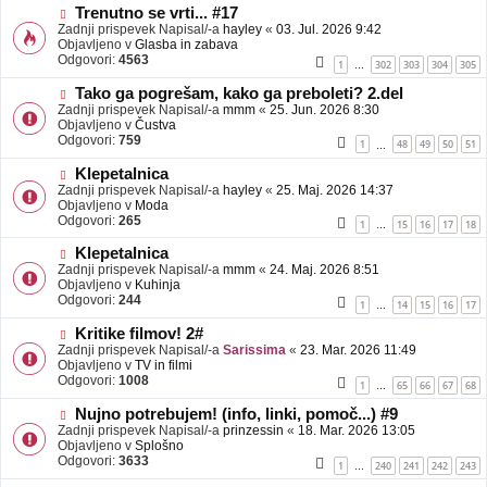
b
N
Trenutno se vrti... #17
j
o
Zadnji prispevek Napisal/-a
hayley
«
03. Jul. 2026 9:42
a
v
Objavljeno v
Glasba in zabava
v
e
Odgovori:
4563
1
302
303
304
305
…
e
o
b
N
Tako ga pogrešam, kako ga preboleti? 2.del
j
o
Zadnji prispevek Napisal/-a
mmm
«
25. Jun. 2026 8:30
a
v
Objavljeno v
Čustva
v
e
Odgovori:
759
1
48
49
50
51
…
e
o
b
N
Klepetalnica
j
o
Zadnji prispevek Napisal/-a
hayley
«
25. Maj. 2026 14:37
a
v
Objavljeno v
Moda
v
e
Odgovori:
265
1
15
16
17
18
…
e
o
b
N
Klepetalnica
j
o
Zadnji prispevek Napisal/-a
mmm
«
24. Maj. 2026 8:51
a
v
Objavljeno v
Kuhinja
v
e
Odgovori:
244
1
14
15
16
17
…
e
o
b
N
Kritike filmov! 2#
j
o
Zadnji prispevek Napisal/-a
Sarissima
«
23. Mar. 2026 11:49
a
v
Objavljeno v
TV in filmi
v
e
Odgovori:
1008
1
65
66
67
68
…
e
o
b
N
Nujno potrebujem! (info, linki, pomoč...) #9
j
o
Zadnji prispevek Napisal/-a
prinzessin
«
18. Mar. 2026 13:05
a
v
Objavljeno v
Splošno
v
e
Odgovori:
3633
1
240
241
242
243
…
e
o