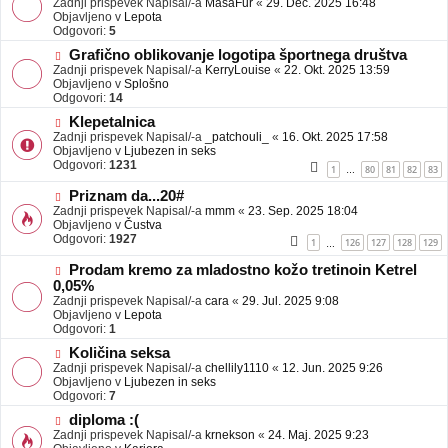
Zadnji prispevek Napisal/-a
j
MasaFur
«
29. Dec. 2025 16:48
v
Objavljeno v
a
Lepota
e
Odgovori:
v
5
o
e
N
Grafično oblikovanje logotipa športnega društva
b
o
Zadnji prispevek Napisal/-a
j
KerryLouise
«
22. Okt. 2025 13:59
v
Objavljeno v
a
Splošno
e
Odgovori:
v
14
o
e
N
Klepetalnica
b
o
Zadnji prispevek Napisal/-a
j
_patchouli_
«
16. Okt. 2025 17:58
v
Objavljeno v
a
Ljubezen in seks
e
Odgovori:
v
1231
1
80
81
82
83
…
o
e
b
N
Priznam da...20#
j
o
Zadnji prispevek Napisal/-a
mmm
«
23. Sep. 2025 18:04
a
v
Objavljeno v
Čustva
v
e
Odgovori:
1927
1
126
127
128
129
…
e
o
b
N
Prodam kremo za mladostno kožo tretinoin Ketrel
j
o
0,05%
a
v
Zadnji prispevek Napisal/-a
cara
«
29. Jul. 2025 9:08
v
e
Objavljeno v
Lepota
e
o
Odgovori:
1
b
N
j
Količina seksa
o
a
Zadnji prispevek Napisal/-a
chellily1110
«
12. Jun. 2025 9:26
v
v
Objavljeno v
Ljubezen in seks
e
e
Odgovori:
7
o
N
diploma :(
b
o
Zadnji prispevek Napisal/-a
j
krnekson
«
24. Maj. 2025 9:23
v