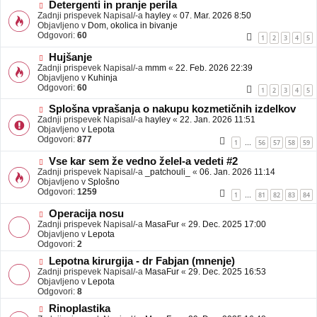
b
N
Detergenti in pranje perila
j
o
Zadnji prispevek Napisal/-a
hayley
«
07. Mar. 2026 8:50
a
v
Objavljeno v
Dom, okolica in bivanje
v
e
Odgovori:
60
1
2
3
4
5
e
o
b
N
Hujšanje
j
o
Zadnji prispevek Napisal/-a
mmm
«
22. Feb. 2026 22:39
a
v
Objavljeno v
Kuhinja
v
e
Odgovori:
60
1
2
3
4
5
e
o
b
N
Splošna vprašanja o nakupu kozmetičnih izdelkov
j
o
Zadnji prispevek Napisal/-a
hayley
«
22. Jan. 2026 11:51
a
v
Objavljeno v
Lepota
v
e
Odgovori:
877
1
56
57
58
59
…
e
o
b
N
Vse kar sem že vedno želel-a vedeti #2
j
o
Zadnji prispevek Napisal/-a
_patchouli_
«
06. Jan. 2026 11:14
a
v
Objavljeno v
Splošno
v
e
Odgovori:
1259
1
81
82
83
84
…
e
o
b
N
Operacija nosu
j
o
Zadnji prispevek Napisal/-a
MasaFur
«
29. Dec. 2025 17:00
a
v
Objavljeno v
Lepota
v
e
Odgovori:
2
e
o
N
Lepotna kirurgija - dr Fabjan (mnenje)
b
o
Zadnji prispevek Napisal/-a
j
MasaFur
«
29. Dec. 2025 16:53
v
Objavljeno v
a
Lepota
e
Odgovori:
v
8
o
e
N
Rinoplastika
b
o