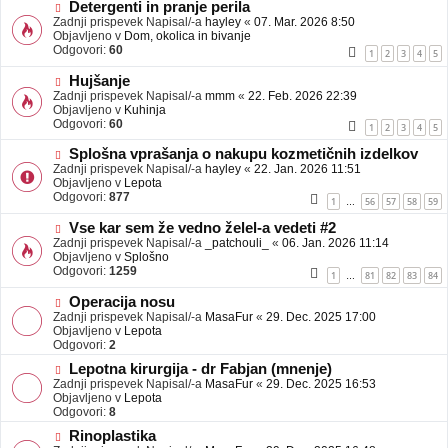
b
N
Detergenti in pranje perila
j
o
Zadnji prispevek Napisal/-a
hayley
«
07. Mar. 2026 8:50
a
v
Objavljeno v
Dom, okolica in bivanje
v
e
Odgovori:
60
1
2
3
4
5
e
o
b
N
Hujšanje
j
o
Zadnji prispevek Napisal/-a
mmm
«
22. Feb. 2026 22:39
a
v
Objavljeno v
Kuhinja
v
e
Odgovori:
60
1
2
3
4
5
e
o
b
N
Splošna vprašanja o nakupu kozmetičnih izdelkov
j
o
Zadnji prispevek Napisal/-a
hayley
«
22. Jan. 2026 11:51
a
v
Objavljeno v
Lepota
v
e
Odgovori:
877
1
56
57
58
59
…
e
o
b
N
Vse kar sem že vedno želel-a vedeti #2
j
o
Zadnji prispevek Napisal/-a
_patchouli_
«
06. Jan. 2026 11:14
a
v
Objavljeno v
Splošno
v
e
Odgovori:
1259
1
81
82
83
84
…
e
o
b
N
Operacija nosu
j
o
Zadnji prispevek Napisal/-a
MasaFur
«
29. Dec. 2025 17:00
a
v
Objavljeno v
Lepota
v
e
Odgovori:
2
e
o
N
Lepotna kirurgija - dr Fabjan (mnenje)
b
o
Zadnji prispevek Napisal/-a
j
MasaFur
«
29. Dec. 2025 16:53
v
Objavljeno v
a
Lepota
e
Odgovori:
v
8
o
e
N
Rinoplastika
b
o