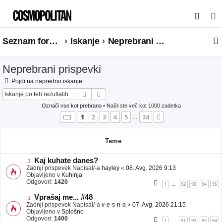
I
s
Seznam forumov
Iskanje
Neprebrani prispevki
k
a
Neprebrani prispevki
n
j
Pojdi na napredno iskanje
Iskanje
Napredno iskanje
e
Označi vse kot prebrano
• Našli ste več kot 1000 zadetka
Stran
1
od
34
1
2
3
4
5
34
Naslednja
…
Teme
N
Kaj kuhate danes?
o
Zadnji prispevek Napisal/-a
hayley
«
08. Avg. 2026 9:13
v
Objavljeno v
Kuhinja
e
Odgovori:
1420
1
92
93
94
95
…
o
b
N
Vprašaj me... #48
j
o
Zadnji prispevek Napisal/-a
v-e-s-n-a
«
07. Avg. 2026 21:15
a
v
Objavljeno v
Splošno
v
e
Odgovori:
1400
1
91
92
93
94
…