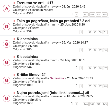
b
N
Trenutno se vrti... #17
j
o
Zadnji prispevek Napisal/-a
hayley
«
03. Jul. 2026 9:42
a
v
Objavljeno v
Glasba in zabava
v
e
Odgovori:
4563
1
302
303
304
305
…
e
o
b
N
Tako ga pogrešam, kako ga preboleti? 2.del
j
o
Zadnji prispevek Napisal/-a
mmm
«
25. Jun. 2026 8:30
a
v
Objavljeno v
Čustva
v
e
Odgovori:
759
1
48
49
50
51
…
e
o
b
N
Klepetalnica
j
o
Zadnji prispevek Napisal/-a
hayley
«
25. Maj. 2026 14:37
a
v
Objavljeno v
Moda
v
e
Odgovori:
265
1
15
16
17
18
…
e
o
b
N
Klepetalnica
j
o
Zadnji prispevek Napisal/-a
mmm
«
24. Maj. 2026 8:51
a
v
Objavljeno v
Kuhinja
v
e
Odgovori:
244
1
14
15
16
17
…
e
o
b
N
Kritike filmov! 2#
j
o
Zadnji prispevek Napisal/-a
Sarissima
«
23. Mar. 2026 11:49
a
v
Objavljeno v
TV in filmi
v
e
Odgovori:
1008
1
65
66
67
68
…
e
o
b
N
Nujno potrebujem! (info, linki, pomoč...) #9
j
o
Zadnji prispevek Napisal/-a
prinzessin
«
18. Mar. 2026 13:05
a
v
Objavljeno v
Splošno
v
e
Odgovori:
3633
1
240
241
242
243
…
e
o