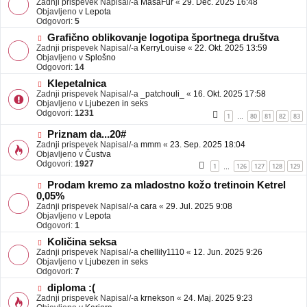
Zadnji prispevek Napisal/-a
j
MasaFur
«
29. Dec. 2025 16:48
v
Objavljeno v
a
Lepota
e
Odgovori:
v
5
o
e
N
Grafično oblikovanje logotipa športnega društva
b
o
Zadnji prispevek Napisal/-a
j
KerryLouise
«
22. Okt. 2025 13:59
v
Objavljeno v
a
Splošno
e
Odgovori:
v
14
o
e
N
Klepetalnica
b
o
Zadnji prispevek Napisal/-a
j
_patchouli_
«
16. Okt. 2025 17:58
v
Objavljeno v
a
Ljubezen in seks
e
Odgovori:
v
1231
1
80
81
82
83
…
o
e
b
N
Priznam da...20#
j
o
Zadnji prispevek Napisal/-a
mmm
«
23. Sep. 2025 18:04
a
v
Objavljeno v
Čustva
v
e
Odgovori:
1927
1
126
127
128
129
…
e
o
b
N
Prodam kremo za mladostno kožo tretinoin Ketrel
j
o
0,05%
a
v
Zadnji prispevek Napisal/-a
cara
«
29. Jul. 2025 9:08
v
e
Objavljeno v
Lepota
e
o
Odgovori:
1
b
N
j
Količina seksa
o
a
Zadnji prispevek Napisal/-a
chellily1110
«
12. Jun. 2025 9:26
v
v
Objavljeno v
Ljubezen in seks
e
e
Odgovori:
7
o
N
diploma :(
b
o
Zadnji prispevek Napisal/-a
j
krnekson
«
24. Maj. 2025 9:23
v