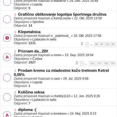
Zadnji prispevek Napisal/-a
j
MasaFur
«
29. Dec. 2025 16:48
v
Objavljeno v
a
Lepota
e
Odgovori:
v
5
o
e
N
Grafično oblikovanje logotipa športnega društva
b
o
Zadnji prispevek Napisal/-a
j
KerryLouise
«
22. Okt. 2025 13:59
v
Objavljeno v
a
Splošno
e
Odgovori:
v
14
o
e
N
Klepetalnica
b
o
Zadnji prispevek Napisal/-a
j
_patchouli_
«
16. Okt. 2025 17:58
v
Objavljeno v
a
Ljubezen in seks
e
Odgovori:
v
1231
1
80
81
82
83
…
o
e
b
N
Priznam da...20#
j
o
Zadnji prispevek Napisal/-a
mmm
«
23. Sep. 2025 18:04
a
v
Objavljeno v
Čustva
v
e
Odgovori:
1927
1
126
127
128
129
…
e
o
b
N
Prodam kremo za mladostno kožo tretinoin Ketrel
j
o
0,05%
a
v
Zadnji prispevek Napisal/-a
cara
«
29. Jul. 2025 9:08
v
e
Objavljeno v
Lepota
e
o
Odgovori:
1
b
N
j
Količina seksa
o
a
Zadnji prispevek Napisal/-a
chellily1110
«
12. Jun. 2025 9:26
v
v
Objavljeno v
Ljubezen in seks
e
e
Odgovori:
7
o
N
diploma :(
b
o
Zadnji prispevek Napisal/-a
j
krnekson
«
24. Maj. 2025 9:23
v