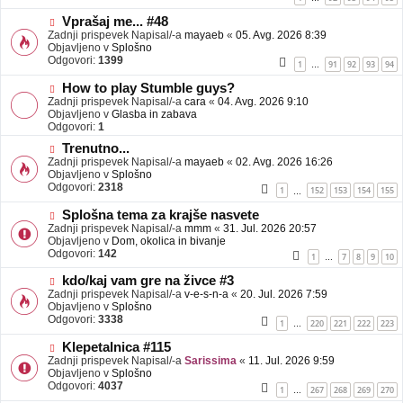
e
o
b
N
Vprašaj me... #48
j
o
Zadnji prispevek Napisal/-a
mayaeb
«
05. Avg. 2026 8:39
a
v
Objavljeno v
Splošno
v
e
Odgovori:
1399
1
91
92
93
94
…
e
o
b
N
How to play Stumble guys?
j
o
Zadnji prispevek Napisal/-a
cara
«
04. Avg. 2026 9:10
a
v
Objavljeno v
Glasba in zabava
v
e
Odgovori:
1
e
o
N
Trenutno...
b
o
Zadnji prispevek Napisal/-a
j
mayaeb
«
02. Avg. 2026 16:26
v
Objavljeno v
a
Splošno
e
Odgovori:
v
2318
1
152
153
154
155
…
o
e
b
N
Splošna tema za krajše nasvete
j
o
Zadnji prispevek Napisal/-a
mmm
«
31. Jul. 2026 20:57
a
v
Objavljeno v
Dom, okolica in bivanje
v
e
Odgovori:
142
1
7
8
9
10
…
e
o
b
N
kdo/kaj vam gre na živce #3
j
o
Zadnji prispevek Napisal/-a
v-e-s-n-a
«
20. Jul. 2026 7:59
a
v
Objavljeno v
Splošno
v
e
Odgovori:
3338
1
220
221
222
223
…
e
o
b
N
Klepetalnica #115
j
o
Zadnji prispevek Napisal/-a
Sarissima
«
11. Jul. 2026 9:59
a
v
Objavljeno v
Splošno
v
e
Odgovori:
4037
1
267
268
269
270
…
e
o