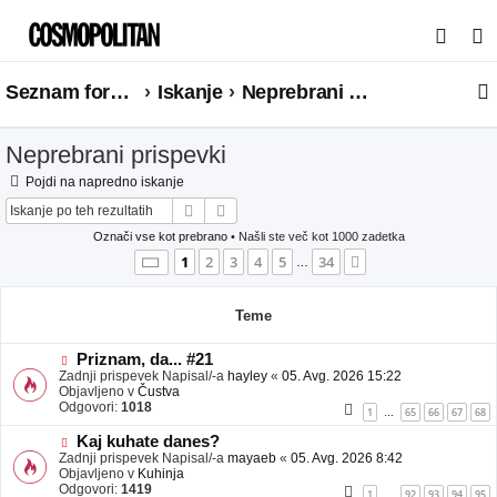
I
s
Seznam forumov
Iskanje
Neprebrani prispevki
k
a
Neprebrani prispevki
n
j
Pojdi na napredno iskanje
Iskanje
Napredno iskanje
e
Označi vse kot prebrano
• Našli ste več kot 1000 zadetka
Stran
1
od
34
1
2
3
4
5
34
Naslednja
…
Teme
N
Priznam, da... #21
o
Zadnji prispevek Napisal/-a
hayley
«
05. Avg. 2026 15:22
v
Objavljeno v
Čustva
e
Odgovori:
1018
1
65
66
67
68
…
o
b
N
Kaj kuhate danes?
j
o
Zadnji prispevek Napisal/-a
mayaeb
«
05. Avg. 2026 8:42
a
v
Objavljeno v
Kuhinja
v
e
Odgovori:
1419
1
92
93
94
95
…