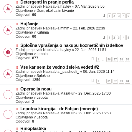
b
N
Detergenti in pranje perila
j
o
Zadnji prispevek Napisal/-a
hayley
«
07. Mar. 2026 8:50
a
v
Objavljeno v
Dom, okolica in bivanje
v
e
Odgovori:
60
1
2
3
4
5
e
o
b
N
Hujšanje
j
o
Zadnji prispevek Napisal/-a
mmm
«
22. Feb. 2026 22:39
a
v
Objavljeno v
Kuhinja
v
e
Odgovori:
60
1
2
3
4
5
e
o
b
N
Splošna vprašanja o nakupu kozmetičnih izdelkov
j
o
Zadnji prispevek Napisal/-a
hayley
«
22. Jan. 2026 11:51
a
v
Objavljeno v
Lepota
v
e
Odgovori:
877
1
56
57
58
59
…
e
o
b
N
Vse kar sem že vedno želel-a vedeti #2
j
o
Zadnji prispevek Napisal/-a
_patchouli_
«
06. Jan. 2026 11:14
a
v
Objavljeno v
Splošno
v
e
Odgovori:
1259
1
81
82
83
84
…
e
o
b
N
Operacija nosu
j
o
Zadnji prispevek Napisal/-a
MasaFur
«
29. Dec. 2025 17:00
a
v
Objavljeno v
Lepota
v
e
Odgovori:
2
e
o
N
Lepotna kirurgija - dr Fabjan (mnenje)
b
o
Zadnji prispevek Napisal/-a
j
MasaFur
«
29. Dec. 2025 16:53
v
Objavljeno v
a
Lepota
e
Odgovori:
v
8
o
e
N
Rinoplastika
b
o