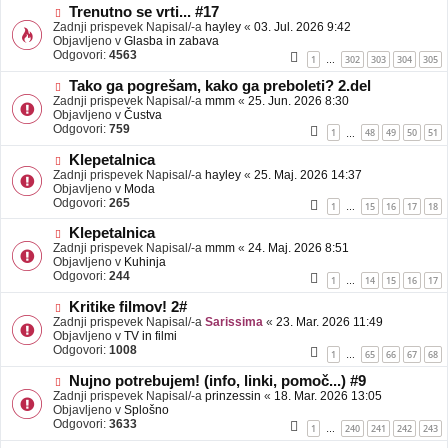
b
N
Trenutno se vrti... #17
j
o
Zadnji prispevek Napisal/-a
hayley
«
03. Jul. 2026 9:42
a
v
Objavljeno v
Glasba in zabava
v
e
Odgovori:
4563
1
302
303
304
305
…
e
o
b
N
Tako ga pogrešam, kako ga preboleti? 2.del
j
o
Zadnji prispevek Napisal/-a
mmm
«
25. Jun. 2026 8:30
a
v
Objavljeno v
Čustva
v
e
Odgovori:
759
1
48
49
50
51
…
e
o
b
N
Klepetalnica
j
o
Zadnji prispevek Napisal/-a
hayley
«
25. Maj. 2026 14:37
a
v
Objavljeno v
Moda
v
e
Odgovori:
265
1
15
16
17
18
…
e
o
b
N
Klepetalnica
j
o
Zadnji prispevek Napisal/-a
mmm
«
24. Maj. 2026 8:51
a
v
Objavljeno v
Kuhinja
v
e
Odgovori:
244
1
14
15
16
17
…
e
o
b
N
Kritike filmov! 2#
j
o
Zadnji prispevek Napisal/-a
Sarissima
«
23. Mar. 2026 11:49
a
v
Objavljeno v
TV in filmi
v
e
Odgovori:
1008
1
65
66
67
68
…
e
o
b
N
Nujno potrebujem! (info, linki, pomoč...) #9
j
o
Zadnji prispevek Napisal/-a
prinzessin
«
18. Mar. 2026 13:05
a
v
Objavljeno v
Splošno
v
e
Odgovori:
3633
1
240
241
242
243
…
e
o