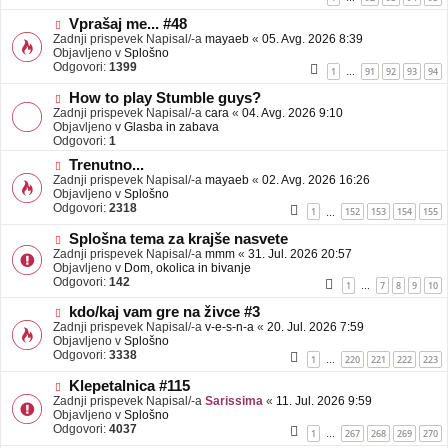
e
o
b
N
Vprašaj me... #48
j
o
Zadnji prispevek Napisal/-a
mayaeb
«
05. Avg. 2026 8:39
a
v
Objavljeno v
Splošno
v
e
Odgovori:
1399
1
91
92
93
94
…
e
o
b
N
How to play Stumble guys?
j
o
Zadnji prispevek Napisal/-a
cara
«
04. Avg. 2026 9:10
a
v
Objavljeno v
Glasba in zabava
v
e
Odgovori:
1
e
o
N
Trenutno...
b
o
Zadnji prispevek Napisal/-a
j
mayaeb
«
02. Avg. 2026 16:26
v
Objavljeno v
a
Splošno
e
Odgovori:
v
2318
1
152
153
154
155
…
o
e
b
N
Splošna tema za krajše nasvete
j
o
Zadnji prispevek Napisal/-a
mmm
«
31. Jul. 2026 20:57
a
v
Objavljeno v
Dom, okolica in bivanje
v
e
Odgovori:
142
1
7
8
9
10
…
e
o
b
N
kdo/kaj vam gre na živce #3
j
o
Zadnji prispevek Napisal/-a
v-e-s-n-a
«
20. Jul. 2026 7:59
a
v
Objavljeno v
Splošno
v
e
Odgovori:
3338
1
220
221
222
223
…
e
o
b
N
Klepetalnica #115
j
o
Zadnji prispevek Napisal/-a
Sarissima
«
11. Jul. 2026 9:59
a
v
Objavljeno v
Splošno
v
e
Odgovori:
4037
1
267
268
269
270
…
e
o