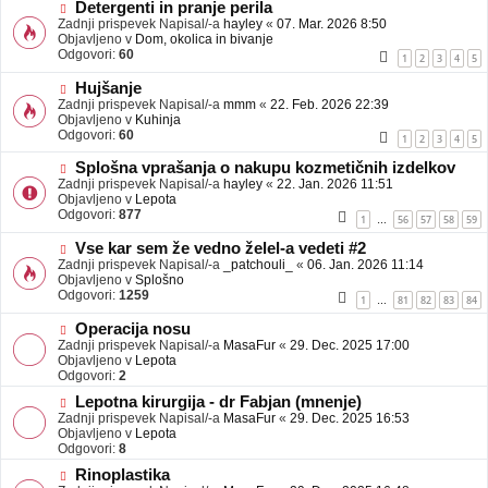
b
N
Detergenti in pranje perila
j
o
Zadnji prispevek Napisal/-a
hayley
«
07. Mar. 2026 8:50
a
v
Objavljeno v
Dom, okolica in bivanje
v
e
Odgovori:
60
1
2
3
4
5
e
o
b
N
Hujšanje
j
o
Zadnji prispevek Napisal/-a
mmm
«
22. Feb. 2026 22:39
a
v
Objavljeno v
Kuhinja
v
e
Odgovori:
60
1
2
3
4
5
e
o
b
N
Splošna vprašanja o nakupu kozmetičnih izdelkov
j
o
Zadnji prispevek Napisal/-a
hayley
«
22. Jan. 2026 11:51
a
v
Objavljeno v
Lepota
v
e
Odgovori:
877
1
56
57
58
59
…
e
o
b
N
Vse kar sem že vedno želel-a vedeti #2
j
o
Zadnji prispevek Napisal/-a
_patchouli_
«
06. Jan. 2026 11:14
a
v
Objavljeno v
Splošno
v
e
Odgovori:
1259
1
81
82
83
84
…
e
o
b
N
Operacija nosu
j
o
Zadnji prispevek Napisal/-a
MasaFur
«
29. Dec. 2025 17:00
a
v
Objavljeno v
Lepota
v
e
Odgovori:
2
e
o
N
Lepotna kirurgija - dr Fabjan (mnenje)
b
o
Zadnji prispevek Napisal/-a
j
MasaFur
«
29. Dec. 2025 16:53
v
Objavljeno v
a
Lepota
e
Odgovori:
v
8
o
e
N
Rinoplastika
b
o