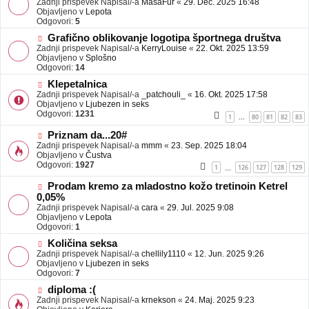
Zadnji prispevek Napisal/-a
j
MasaFur
«
29. Dec. 2025 16:48
v
Objavljeno v
a
Lepota
e
Odgovori:
v
5
o
e
N
Grafično oblikovanje logotipa športnega društva
b
o
Zadnji prispevek Napisal/-a
j
KerryLouise
«
22. Okt. 2025 13:59
v
Objavljeno v
a
Splošno
e
Odgovori:
v
14
o
e
N
Klepetalnica
b
o
Zadnji prispevek Napisal/-a
j
_patchouli_
«
16. Okt. 2025 17:58
v
Objavljeno v
a
Ljubezen in seks
e
Odgovori:
v
1231
1
80
81
82
83
…
o
e
b
N
Priznam da...20#
j
o
Zadnji prispevek Napisal/-a
mmm
«
23. Sep. 2025 18:04
a
v
Objavljeno v
Čustva
v
e
Odgovori:
1927
1
126
127
128
129
…
e
o
b
N
Prodam kremo za mladostno kožo tretinoin Ketrel
j
o
0,05%
a
v
Zadnji prispevek Napisal/-a
cara
«
29. Jul. 2025 9:08
v
e
Objavljeno v
Lepota
e
o
Odgovori:
1
b
N
j
Količina seksa
o
a
Zadnji prispevek Napisal/-a
chellily1110
«
12. Jun. 2025 9:26
v
v
Objavljeno v
Ljubezen in seks
e
e
Odgovori:
7
o
N
diploma :(
b
o
Zadnji prispevek Napisal/-a
j
krnekson
«
24. Maj. 2025 9:23
v