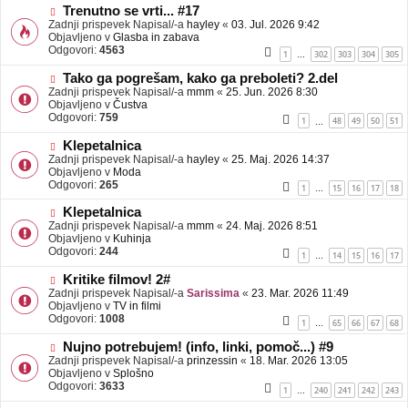
b
N
Trenutno se vrti... #17
j
o
Zadnji prispevek Napisal/-a
hayley
«
03. Jul. 2026 9:42
a
v
Objavljeno v
Glasba in zabava
v
e
Odgovori:
4563
1
302
303
304
305
…
e
o
b
N
Tako ga pogrešam, kako ga preboleti? 2.del
j
o
Zadnji prispevek Napisal/-a
mmm
«
25. Jun. 2026 8:30
a
v
Objavljeno v
Čustva
v
e
Odgovori:
759
1
48
49
50
51
…
e
o
b
N
Klepetalnica
j
o
Zadnji prispevek Napisal/-a
hayley
«
25. Maj. 2026 14:37
a
v
Objavljeno v
Moda
v
e
Odgovori:
265
1
15
16
17
18
…
e
o
b
N
Klepetalnica
j
o
Zadnji prispevek Napisal/-a
mmm
«
24. Maj. 2026 8:51
a
v
Objavljeno v
Kuhinja
v
e
Odgovori:
244
1
14
15
16
17
…
e
o
b
N
Kritike filmov! 2#
j
o
Zadnji prispevek Napisal/-a
Sarissima
«
23. Mar. 2026 11:49
a
v
Objavljeno v
TV in filmi
v
e
Odgovori:
1008
1
65
66
67
68
…
e
o
b
N
Nujno potrebujem! (info, linki, pomoč...) #9
j
o
Zadnji prispevek Napisal/-a
prinzessin
«
18. Mar. 2026 13:05
a
v
Objavljeno v
Splošno
v
e
Odgovori:
3633
1
240
241
242
243
…
e
o