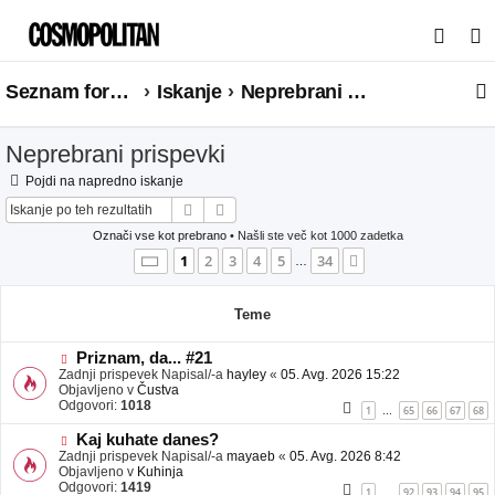
I
s
Seznam forumov
Iskanje
Neprebrani prispevki
k
a
Neprebrani prispevki
n
j
Pojdi na napredno iskanje
Iskanje
Napredno iskanje
e
Označi vse kot prebrano
• Našli ste več kot 1000 zadetka
Stran
1
od
34
1
2
3
4
5
34
Naslednja
…
Teme
N
Priznam, da... #21
o
Zadnji prispevek Napisal/-a
hayley
«
05. Avg. 2026 15:22
v
Objavljeno v
Čustva
e
Odgovori:
1018
1
65
66
67
68
…
o
b
N
Kaj kuhate danes?
j
o
Zadnji prispevek Napisal/-a
mayaeb
«
05. Avg. 2026 8:42
a
v
Objavljeno v
Kuhinja
v
e
Odgovori:
1419
1
92
93
94
95
…