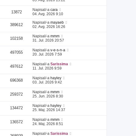
Napisal/-a
cara
13872
04. Avg. 2026 9:10
Napisal/-a
mayaeb
389612
02. Avg. 2026 16:26
Napisal/-a
mmm
102158
31. Jul. 2026 20:57
Napisal/-a
v-e-s-n-a
497055
20. Jul. 2026 7:59
Napisal/-a
Sarissima
497612
11. Jul. 2026 9:59
Napisal/-a
hayley
696368
03. Jul. 2026 9:42
Napisal/-a
mmm
259372
25. Jun. 2026 8:30
Napisal/-a
hayley
134472
25. Maj. 2026 14:37
Napisal/-a
mmm
136572
24. Maj. 2026 8:51
Napisal/-a
Sarissima
268929