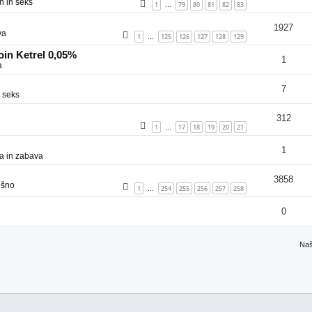
n in seks
1
79
80
81
82
83
…
1927
va
1
125
126
127
128
129
…
in Ketrel 0,05%
1
a
7
 seks
312
1
17
18
19
20
21
…
1
a in zabava
3858
ošno
1
254
255
256
257
258
…
0
Naš