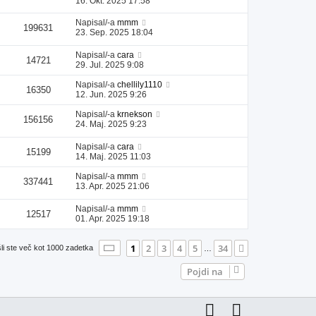
16. Okt. 2025 17:58
Napisal/-a
mmm
199631
23. Sep. 2025 18:04
Napisal/-a
cara
14721
29. Jul. 2025 9:08
Napisal/-a
chellily1110
16350
12. Jun. 2025 9:26
Napisal/-a
krnekson
156156
24. Maj. 2025 9:23
Napisal/-a
cara
15199
14. Maj. 2025 11:03
Napisal/-a
mmm
337441
13. Apr. 2025 21:06
Napisal/-a
mmm
12517
01. Apr. 2025 19:18
Stran
1
od
34
1
2
3
4
5
34
Naslednja
li ste več kot 1000 zadetka
…
Pojdi na