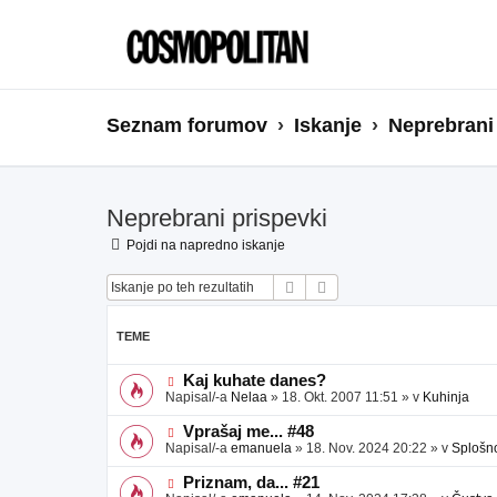
Seznam forumov
Iskanje
Neprebrani
Neprebrani prispevki
Pojdi na napredno iskanje
Iskanje
Napredno iskanje
TEME
N
Kaj kuhate danes?
o
Napisal/-a
Nelaa
»
18. Okt. 2007 11:51
» v
Kuhinja
v
e
N
Vprašaj me... #48
o
o
Napisal/-a
emanuela
»
18. Nov. 2024 20:22
» v
Splošn
b
v
j
e
N
Priznam, da... #21
a
o
o