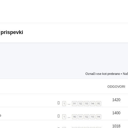
 prispevki
Označi vse kot prebrano
• Naš
ODGOVORI
1420
1
91
92
93
94
95
…
1400
o
1
90
91
92
93
94
…
1018