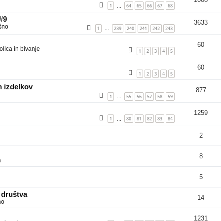
1
64
65
66
67
68
…
 #9
3633
šno
1
239
240
241
242
243
…
60
lica in bivanje
1
2
3
4
5
60
1
2
3
4
5
 izdelkov
877
1
55
56
57
58
59
…
1259
1
80
81
82
83
84
…
2
8
a
5
 društva
14
no
1231