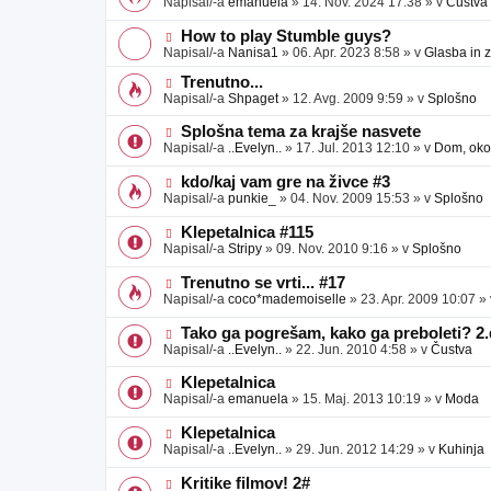
Napisal/-a
emanuela
»
14. Nov. 2024 17:38
» v
Čustva
v
b
v
e
j
e
N
How to play Stumble guys?
a
o
o
Napisal/-a
Nanisa1
»
06. Apr. 2023 8:58
» v
Glasba in 
v
b
v
e
j
e
N
Trenutno...
a
o
o
Napisal/-a
Shpaget
»
12. Avg. 2009 9:59
» v
Splošno
v
b
v
e
j
e
N
Splošna tema za krajše nasvete
a
o
o
Napisal/-a
..Evelyn..
»
17. Jul. 2013 12:10
» v
Dom, okol
v
b
v
e
j
e
N
kdo/kaj vam gre na živce #3
a
o
o
Napisal/-a
punkie_
»
04. Nov. 2009 15:53
» v
Splošno
v
b
v
e
j
e
N
Klepetalnica #115
a
o
o
Napisal/-a
Stripy
»
09. Nov. 2010 9:16
» v
Splošno
v
b
v
e
j
e
N
Trenutno se vrti... #17
a
o
o
Napisal/-a
coco*mademoiselle
»
23. Apr. 2009 10:07
»
v
b
v
e
j
e
N
Tako ga pogrešam, kako ga preboleti? 2.
a
o
o
Napisal/-a
..Evelyn..
»
22. Jun. 2010 4:58
» v
Čustva
v
b
v
e
j
e
N
Klepetalnica
a
o
o
Napisal/-a
emanuela
»
15. Maj. 2013 10:19
» v
Moda
v
b
v
e
j
e
N
Klepetalnica
a
o
o
Napisal/-a
..Evelyn..
»
29. Jun. 2012 14:29
» v
Kuhinja
v
b
v
e
j
e
N
Kritike filmov! 2#
a