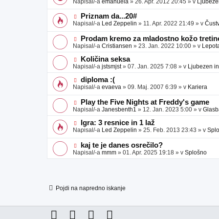
Napisal/-a
emanuela
»
26. Apr. 2012 20:45
» v
Ljubeze
v
b
v
e
j
e
N
Priznam da...20#
a
o
o
Napisal/-a
Led Zeppelin
»
11. Apr. 2022 21:49
» v
Čust
v
b
v
e
j
e
N
Prodam kremo za mladostno kožo tretino
a
o
o
Napisal/-a
Cristiansen
»
23. Jan. 2022 10:00
» v
Lepot
v
b
v
e
j
e
N
Količina seksa
a
o
o
Napisal/-a
jstsmjst
»
07. Jan. 2025 7:08
» v
Ljubezen in
v
b
v
e
j
e
N
diploma :(
a
o
o
Napisal/-a
evaeva
»
09. Maj. 2007 6:39
» v
Kariera
v
b
v
e
j
e
N
Play the Five Nights at Freddy's game
a
o
o
Napisal/-a
Janesbenth1
»
12. Jan. 2023 5:00
» v
Glasb
v
b
v
e
j
e
N
Igra: 3 resnice in 1 laž
a
o
o
Napisal/-a
Led Zeppelin
»
25. Feb. 2013 23:43
» v
Spl
v
b
v
e
j
e
N
kaj te je danes osrečilo?
a
o
o
Napisal/-a
mmm
»
01. Apr. 2025 19:18
» v
Splošno
v
b
v
e
j
e
a
o
v
b
e
j
Pojdi na napredno iskanje
a
v
e