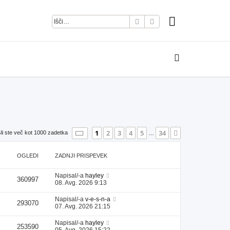
Iskanje
Napredno iskanje
Stran
1
od
34
1
2
3
4
5
34
Naslednja
li ste več kot 1000 zadetka
…
OGLEDI
ZADNJI PRISPEVEK
Napisal/-a
hayley
360997
08. Avg. 2026 9:13
Napisal/-a
v-e-s-n-a
293070
07. Avg. 2026 21:15
Napisal/-a
hayley
253590
05. Avg. 2026 15:22