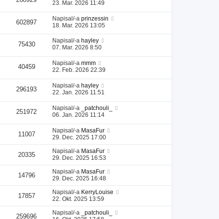
23. Mar. 2026 11:49
Napisal/-a
prinzessin
602897
18. Mar. 2026 13:05
Napisal/-a
hayley
75430
07. Mar. 2026 8:50
Napisal/-a
mmm
40459
22. Feb. 2026 22:39
Napisal/-a
hayley
296193
22. Jan. 2026 11:51
Napisal/-a
_patchouli_
251972
06. Jan. 2026 11:14
Napisal/-a
MasaFur
11007
29. Dec. 2025 17:00
Napisal/-a
MasaFur
20335
29. Dec. 2025 16:53
Napisal/-a
MasaFur
14796
29. Dec. 2025 16:48
Napisal/-a
KerryLouise
17857
22. Okt. 2025 13:59
Napisal/-a
_patchouli_
259696