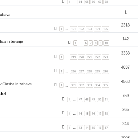
1
64
65
66
67
68
…
1
zabava
2318
1
151
152
153
154
155
…
142
ica in bivanje
1
6
7
8
9
10
…
3338
1
219
220
221
222
223
…
4037
1
266
267
268
269
270
…
4563
 v
Glasba in zabava
1
301
302
303
304
305
…
del
759
1
47
48
49
50
51
…
265
1
14
15
16
17
18
…
244
1
13
14
15
16
17
…
1008