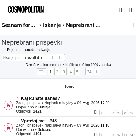
I
s
Seznam forumov
Iskanje
Neprebrani prispevki
k
a
Neprebrani prispevki
n
j
Pojdi na napredno iskanje
Iskanje
Napredno iskanje
e
Označi vse kot prebrano
• Našli ste več kot 1000 zadetka
Stran
1
od
34
1
2
3
4
5
34
Naslednja
…
Teme
N
Kaj kuhate danes?
o
Zadnji prispevek Napisal/-a
hayley
«
09. Avg. 2026 12:01
v
Objavljeno v
Kuhinja
e
Odgovori:
1421
1
92
93
94
95
…
o
b
N
Vprašaj me... #48
j
o
Zadnji prispevek Napisal/-a
hayley
«
09. Avg. 2026 11:18
a
v
Objavljeno v
Splošno
v
e
Odgovori:
1401
1
91
92
93
94
…