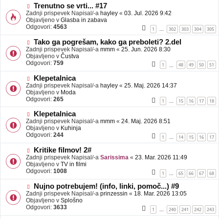
b
N
Trenutno se vrti... #17
j
o
Zadnji prispevek Napisal/-a
hayley
«
03. Jul. 2026 9:42
a
v
Objavljeno v
Glasba in zabava
v
e
Odgovori:
4563
1
302
303
304
305
…
e
o
b
N
Tako ga pogrešam, kako ga preboleti? 2.del
j
o
Zadnji prispevek Napisal/-a
mmm
«
25. Jun. 2026 8:30
a
v
Objavljeno v
Čustva
v
e
Odgovori:
759
1
48
49
50
51
…
e
o
b
N
Klepetalnica
j
o
Zadnji prispevek Napisal/-a
hayley
«
25. Maj. 2026 14:37
a
v
Objavljeno v
Moda
v
e
Odgovori:
265
1
15
16
17
18
…
e
o
b
N
Klepetalnica
j
o
Zadnji prispevek Napisal/-a
mmm
«
24. Maj. 2026 8:51
a
v
Objavljeno v
Kuhinja
v
e
Odgovori:
244
1
14
15
16
17
…
e
o
b
N
Kritike filmov! 2#
j
o
Zadnji prispevek Napisal/-a
Sarissima
«
23. Mar. 2026 11:49
a
v
Objavljeno v
TV in filmi
v
e
Odgovori:
1008
1
65
66
67
68
…
e
o
b
N
Nujno potrebujem! (info, linki, pomoč...) #9
j
o
Zadnji prispevek Napisal/-a
prinzessin
«
18. Mar. 2026 13:05
a
v
Objavljeno v
Splošno
v
e
Odgovori:
3633
1
240
241
242
243
…
e
o