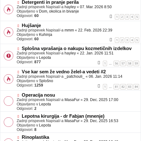
b
N
Detergenti in pranje perila
j
o
Zadnji prispevek Napisal/-a
hayley
«
07. Mar. 2026 8:50
a
v
Objavljeno v
Dom, okolica in bivanje
v
e
Odgovori:
60
1
2
3
4
5
e
o
b
N
Hujšanje
j
o
Zadnji prispevek Napisal/-a
mmm
«
22. Feb. 2026 22:39
a
v
Objavljeno v
Kuhinja
v
e
Odgovori:
60
1
2
3
4
5
e
o
b
N
Splošna vprašanja o nakupu kozmetičnih izdelkov
j
o
Zadnji prispevek Napisal/-a
hayley
«
22. Jan. 2026 11:51
a
v
Objavljeno v
Lepota
v
e
Odgovori:
877
1
56
57
58
59
…
e
o
b
N
Vse kar sem že vedno želel-a vedeti #2
j
o
Zadnji prispevek Napisal/-a
_patchouli_
«
06. Jan. 2026 11:14
a
v
Objavljeno v
Splošno
v
e
Odgovori:
1259
1
81
82
83
84
…
e
o
b
N
Operacija nosu
j
o
Zadnji prispevek Napisal/-a
MasaFur
«
29. Dec. 2025 17:00
a
v
Objavljeno v
Lepota
v
e
Odgovori:
2
e
o
N
Lepotna kirurgija - dr Fabjan (mnenje)
b
o
Zadnji prispevek Napisal/-a
j
MasaFur
«
29. Dec. 2025 16:53
v
Objavljeno v
a
Lepota
e
Odgovori:
v
8
o
e
N
Rinoplastika
b
o