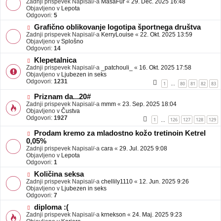
Zadnji prispevek Napisal/-a
j
MasaFur
«
29. Dec. 2025 16:48
v
Objavljeno v
a
Lepota
e
Odgovori:
v
5
o
e
N
Grafično oblikovanje logotipa športnega društva
b
o
Zadnji prispevek Napisal/-a
j
KerryLouise
«
22. Okt. 2025 13:59
v
Objavljeno v
a
Splošno
e
Odgovori:
v
14
o
e
N
Klepetalnica
b
o
Zadnji prispevek Napisal/-a
j
_patchouli_
«
16. Okt. 2025 17:58
v
Objavljeno v
a
Ljubezen in seks
e
Odgovori:
v
1231
1
80
81
82
83
…
o
e
b
N
Priznam da...20#
j
o
Zadnji prispevek Napisal/-a
mmm
«
23. Sep. 2025 18:04
a
v
Objavljeno v
Čustva
v
e
Odgovori:
1927
1
126
127
128
129
…
e
o
b
N
Prodam kremo za mladostno kožo tretinoin Ketrel
j
o
0,05%
a
v
Zadnji prispevek Napisal/-a
cara
«
29. Jul. 2025 9:08
v
e
Objavljeno v
Lepota
e
o
Odgovori:
1
b
N
j
Količina seksa
o
a
Zadnji prispevek Napisal/-a
chellily1110
«
12. Jun. 2025 9:26
v
v
Objavljeno v
Ljubezen in seks
e
e
Odgovori:
7
o
N
diploma :(
b
o
Zadnji prispevek Napisal/-a
j
krnekson
«
24. Maj. 2025 9:23
v