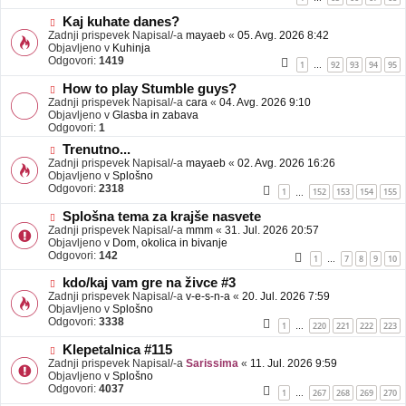
e
o
b
N
Kaj kuhate danes?
j
o
Zadnji prispevek Napisal/-a
mayaeb
«
05. Avg. 2026 8:42
a
v
Objavljeno v
Kuhinja
v
e
Odgovori:
1419
1
92
93
94
95
…
e
o
b
N
How to play Stumble guys?
j
o
Zadnji prispevek Napisal/-a
cara
«
04. Avg. 2026 9:10
a
v
Objavljeno v
Glasba in zabava
v
e
Odgovori:
1
e
o
N
Trenutno...
b
o
Zadnji prispevek Napisal/-a
j
mayaeb
«
02. Avg. 2026 16:26
v
Objavljeno v
a
Splošno
e
Odgovori:
v
2318
1
152
153
154
155
…
o
e
b
N
Splošna tema za krajše nasvete
j
o
Zadnji prispevek Napisal/-a
mmm
«
31. Jul. 2026 20:57
a
v
Objavljeno v
Dom, okolica in bivanje
v
e
Odgovori:
142
1
7
8
9
10
…
e
o
b
N
kdo/kaj vam gre na živce #3
j
o
Zadnji prispevek Napisal/-a
v-e-s-n-a
«
20. Jul. 2026 7:59
a
v
Objavljeno v
Splošno
v
e
Odgovori:
3338
1
220
221
222
223
…
e
o
b
N
Klepetalnica #115
j
o
Zadnji prispevek Napisal/-a
Sarissima
«
11. Jul. 2026 9:59
a
v
Objavljeno v
Splošno
v
e
Odgovori:
4037
1
267
268
269
270
…
e
o