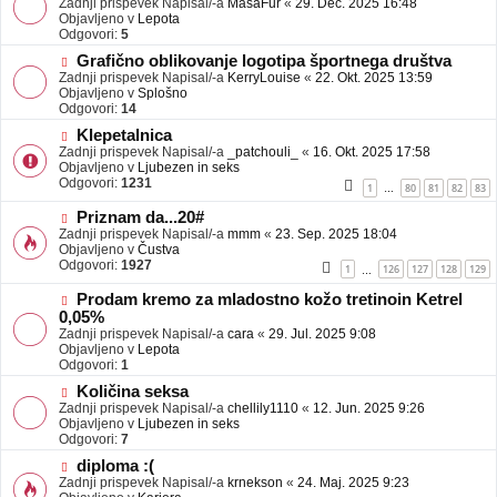
Zadnji prispevek Napisal/-a
j
MasaFur
«
29. Dec. 2025 16:48
v
Objavljeno v
a
Lepota
e
Odgovori:
v
5
o
e
N
Grafično oblikovanje logotipa športnega društva
b
o
Zadnji prispevek Napisal/-a
j
KerryLouise
«
22. Okt. 2025 13:59
v
Objavljeno v
a
Splošno
e
Odgovori:
v
14
o
e
N
Klepetalnica
b
o
Zadnji prispevek Napisal/-a
j
_patchouli_
«
16. Okt. 2025 17:58
v
Objavljeno v
a
Ljubezen in seks
e
Odgovori:
v
1231
1
80
81
82
83
…
o
e
b
N
Priznam da...20#
j
o
Zadnji prispevek Napisal/-a
mmm
«
23. Sep. 2025 18:04
a
v
Objavljeno v
Čustva
v
e
Odgovori:
1927
1
126
127
128
129
…
e
o
b
N
Prodam kremo za mladostno kožo tretinoin Ketrel
j
o
0,05%
a
v
Zadnji prispevek Napisal/-a
cara
«
29. Jul. 2025 9:08
v
e
Objavljeno v
Lepota
e
o
Odgovori:
1
b
N
j
Količina seksa
o
a
Zadnji prispevek Napisal/-a
chellily1110
«
12. Jun. 2025 9:26
v
v
Objavljeno v
Ljubezen in seks
e
e
Odgovori:
7
o
N
diploma :(
b
o
Zadnji prispevek Napisal/-a
j
krnekson
«
24. Maj. 2025 9:23
v