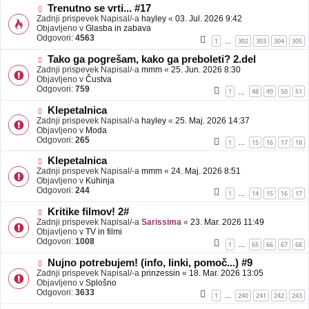
b
N
Trenutno se vrti... #17
j
o
Zadnji prispevek Napisal/-a
hayley
«
03. Jul. 2026 9:42
a
v
Objavljeno v
Glasba in zabava
v
e
Odgovori:
4563
1
302
303
304
305
…
e
o
b
N
Tako ga pogrešam, kako ga preboleti? 2.del
j
o
Zadnji prispevek Napisal/-a
mmm
«
25. Jun. 2026 8:30
a
v
Objavljeno v
Čustva
v
e
Odgovori:
759
1
48
49
50
51
…
e
o
b
N
Klepetalnica
j
o
Zadnji prispevek Napisal/-a
hayley
«
25. Maj. 2026 14:37
a
v
Objavljeno v
Moda
v
e
Odgovori:
265
1
15
16
17
18
…
e
o
b
N
Klepetalnica
j
o
Zadnji prispevek Napisal/-a
mmm
«
24. Maj. 2026 8:51
a
v
Objavljeno v
Kuhinja
v
e
Odgovori:
244
1
14
15
16
17
…
e
o
b
N
Kritike filmov! 2#
j
o
Zadnji prispevek Napisal/-a
Sarissima
«
23. Mar. 2026 11:49
a
v
Objavljeno v
TV in filmi
v
e
Odgovori:
1008
1
65
66
67
68
…
e
o
b
N
Nujno potrebujem! (info, linki, pomoč...) #9
j
o
Zadnji prispevek Napisal/-a
prinzessin
«
18. Mar. 2026 13:05
a
v
Objavljeno v
Splošno
v
e
Odgovori:
3633
1
240
241
242
243
…
e
o