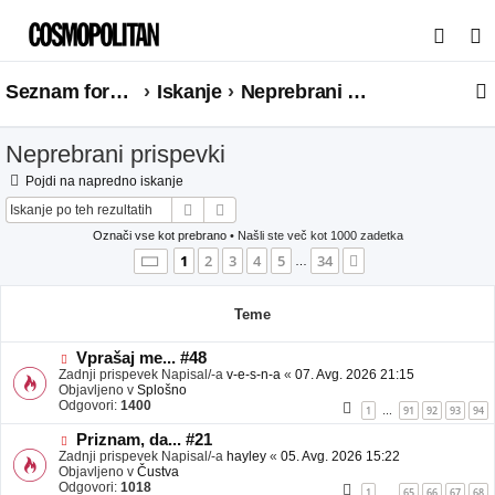
I
s
Seznam forumov
Iskanje
Neprebrani prispevki
k
a
Neprebrani prispevki
n
j
Pojdi na napredno iskanje
Iskanje
Napredno iskanje
e
Označi vse kot prebrano
• Našli ste več kot 1000 zadetka
Stran
1
od
34
1
2
3
4
5
34
Naslednja
…
Teme
N
Vprašaj me... #48
o
Zadnji prispevek Napisal/-a
v-e-s-n-a
«
07. Avg. 2026 21:15
v
Objavljeno v
Splošno
e
Odgovori:
1400
1
91
92
93
94
…
o
b
N
Priznam, da... #21
j
o
Zadnji prispevek Napisal/-a
hayley
«
05. Avg. 2026 15:22
a
v
Objavljeno v
Čustva
v
e
Odgovori:
1018
1
65
66
67
68
…