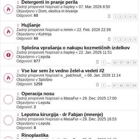
b
N
Detergenti in pranje perila
j
o
Zadnji prispevek Napisal/-a
hayley
«
07. Mar. 2026 8:50
a
v
Objavljeno v
Dom, okolica in bivanje
v
e
Odgovori:
60
1
2
3
4
5
e
o
b
N
Hujšanje
j
o
Zadnji prispevek Napisal/-a
mmm
«
22. Feb. 2026 22:39
a
v
Objavljeno v
Kuhinja
v
e
Odgovori:
60
1
2
3
4
5
e
o
b
N
Splošna vprašanja o nakupu kozmetičnih izdelkov
j
o
Zadnji prispevek Napisal/-a
hayley
«
22. Jan. 2026 11:51
a
v
Objavljeno v
Lepota
v
e
Odgovori:
877
1
56
57
58
59
…
e
o
b
N
Vse kar sem že vedno želel-a vedeti #2
j
o
Zadnji prispevek Napisal/-a
_patchouli_
«
06. Jan. 2026 11:14
a
v
Objavljeno v
Splošno
v
e
Odgovori:
1259
1
81
82
83
84
…
e
o
b
N
Operacija nosu
j
o
Zadnji prispevek Napisal/-a
MasaFur
«
29. Dec. 2025 17:00
a
v
Objavljeno v
Lepota
v
e
Odgovori:
2
e
o
N
Lepotna kirurgija - dr Fabjan (mnenje)
b
o
Zadnji prispevek Napisal/-a
j
MasaFur
«
29. Dec. 2025 16:53
v
Objavljeno v
a
Lepota
e
Odgovori:
v
8
o
e
N
Rinoplastika
b
o