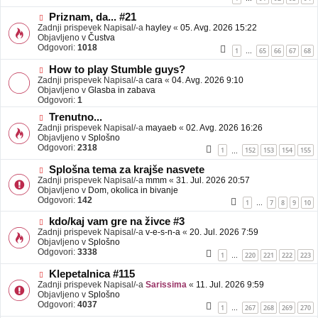
e
o
b
N
Priznam, da... #21
j
o
Zadnji prispevek Napisal/-a
hayley
«
05. Avg. 2026 15:22
a
v
Objavljeno v
Čustva
v
e
Odgovori:
1018
1
65
66
67
68
…
e
o
b
N
How to play Stumble guys?
j
o
Zadnji prispevek Napisal/-a
cara
«
04. Avg. 2026 9:10
a
v
Objavljeno v
Glasba in zabava
v
e
Odgovori:
1
e
o
N
Trenutno...
b
o
Zadnji prispevek Napisal/-a
j
mayaeb
«
02. Avg. 2026 16:26
v
Objavljeno v
a
Splošno
e
Odgovori:
v
2318
1
152
153
154
155
…
o
e
b
N
Splošna tema za krajše nasvete
j
o
Zadnji prispevek Napisal/-a
mmm
«
31. Jul. 2026 20:57
a
v
Objavljeno v
Dom, okolica in bivanje
v
e
Odgovori:
142
1
7
8
9
10
…
e
o
b
N
kdo/kaj vam gre na živce #3
j
o
Zadnji prispevek Napisal/-a
v-e-s-n-a
«
20. Jul. 2026 7:59
a
v
Objavljeno v
Splošno
v
e
Odgovori:
3338
1
220
221
222
223
…
e
o
b
N
Klepetalnica #115
j
o
Zadnji prispevek Napisal/-a
Sarissima
«
11. Jul. 2026 9:59
a
v
Objavljeno v
Splošno
v
e
Odgovori:
4037
1
267
268
269
270
…
e
o