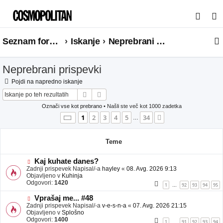
I
s
Seznam forumov
Iskanje
Neprebrani prispevki
k
a
Neprebrani prispevki
n
j
Pojdi na napredno iskanje
Iskanje
Napredno iskanje
e
Označi vse kot prebrano
• Našli ste več kot 1000 zadetka
Stran
1
od
34
1
2
3
4
5
34
Naslednja
…
Teme
N
Kaj kuhate danes?
o
Zadnji prispevek Napisal/-a
hayley
«
08. Avg. 2026 9:13
v
Objavljeno v
Kuhinja
e
Odgovori:
1420
1
92
93
94
95
…
o
b
N
Vprašaj me... #48
j
o
Zadnji prispevek Napisal/-a
v-e-s-n-a
«
07. Avg. 2026 21:15
a
v
Objavljeno v
Splošno
v
e
Odgovori:
1400
1
91
92
93
94
…