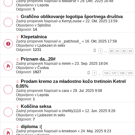
Zadnji prispevek Napisal/-a
j
MasaFur
«
29. Dec. 2025 16:48
v
Objavljeno v
a
Lepota
e
Odgovori:
v
5
o
e
N
Grafično oblikovanje logotipa športnega društva
b
o
Zadnji prispevek Napisal/-a
j
KerryLouise
«
22. Okt. 2025 13:59
v
Objavljeno v
a
Splošno
e
Odgovori:
v
14
o
e
N
Klepetalnica
b
o
Zadnji prispevek Napisal/-a
j
_patchouli_
«
16. Okt. 2025 17:58
v
Objavljeno v
a
Ljubezen in seks
e
Odgovori:
v
1231
1
80
81
82
83
…
o
e
b
N
Priznam da...20#
j
o
Zadnji prispevek Napisal/-a
mmm
«
23. Sep. 2025 18:04
a
v
Objavljeno v
Čustva
v
e
Odgovori:
1927
1
126
127
128
129
…
e
o
b
N
Prodam kremo za mladostno kožo tretinoin Ketrel
j
o
0,05%
a
v
Zadnji prispevek Napisal/-a
cara
«
29. Jul. 2025 9:08
v
e
Objavljeno v
Lepota
e
o
Odgovori:
1
b
N
j
Količina seksa
o
a
Zadnji prispevek Napisal/-a
chellily1110
«
12. Jun. 2025 9:26
v
v
Objavljeno v
Ljubezen in seks
e
e
Odgovori:
7
o
N
diploma :(
b
o
Zadnji prispevek Napisal/-a
j
krnekson
«
24. Maj. 2025 9:23
v