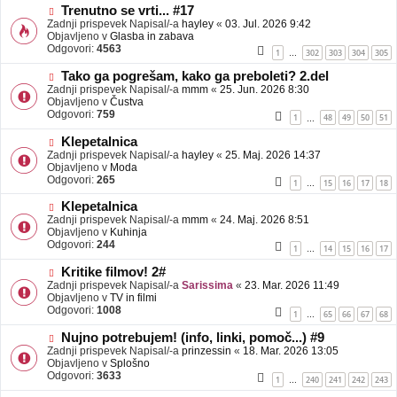
b
N
Trenutno se vrti... #17
j
o
Zadnji prispevek Napisal/-a
hayley
«
03. Jul. 2026 9:42
a
v
Objavljeno v
Glasba in zabava
v
e
Odgovori:
4563
1
302
303
304
305
…
e
o
b
N
Tako ga pogrešam, kako ga preboleti? 2.del
j
o
Zadnji prispevek Napisal/-a
mmm
«
25. Jun. 2026 8:30
a
v
Objavljeno v
Čustva
v
e
Odgovori:
759
1
48
49
50
51
…
e
o
b
N
Klepetalnica
j
o
Zadnji prispevek Napisal/-a
hayley
«
25. Maj. 2026 14:37
a
v
Objavljeno v
Moda
v
e
Odgovori:
265
1
15
16
17
18
…
e
o
b
N
Klepetalnica
j
o
Zadnji prispevek Napisal/-a
mmm
«
24. Maj. 2026 8:51
a
v
Objavljeno v
Kuhinja
v
e
Odgovori:
244
1
14
15
16
17
…
e
o
b
N
Kritike filmov! 2#
j
o
Zadnji prispevek Napisal/-a
Sarissima
«
23. Mar. 2026 11:49
a
v
Objavljeno v
TV in filmi
v
e
Odgovori:
1008
1
65
66
67
68
…
e
o
b
N
Nujno potrebujem! (info, linki, pomoč...) #9
j
o
Zadnji prispevek Napisal/-a
prinzessin
«
18. Mar. 2026 13:05
a
v
Objavljeno v
Splošno
v
e
Odgovori:
3633
1
240
241
242
243
…
e
o