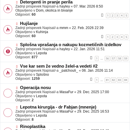
b
N
Detergenti in pranje perila
j
o
Zadnji prispevek Napisal/-a
hayley
«
07. Mar. 2026 8:50
a
v
Objavljeno v
Dom, okolica in bivanje
v
e
Odgovori:
60
1
2
3
4
5
e
o
b
N
Hujšanje
j
o
Zadnji prispevek Napisal/-a
mmm
«
22. Feb. 2026 22:39
a
v
Objavljeno v
Kuhinja
v
e
Odgovori:
60
1
2
3
4
5
e
o
b
N
Splošna vprašanja o nakupu kozmetičnih izdelkov
j
o
Zadnji prispevek Napisal/-a
hayley
«
22. Jan. 2026 11:51
a
v
Objavljeno v
Lepota
v
e
Odgovori:
877
1
56
57
58
59
…
e
o
b
N
Vse kar sem že vedno želel-a vedeti #2
j
o
Zadnji prispevek Napisal/-a
_patchouli_
«
06. Jan. 2026 11:14
a
v
Objavljeno v
Splošno
v
e
Odgovori:
1259
1
81
82
83
84
…
e
o
b
N
Operacija nosu
j
o
Zadnji prispevek Napisal/-a
MasaFur
«
29. Dec. 2025 17:00
a
v
Objavljeno v
Lepota
v
e
Odgovori:
2
e
o
N
Lepotna kirurgija - dr Fabjan (mnenje)
b
o
Zadnji prispevek Napisal/-a
j
MasaFur
«
29. Dec. 2025 16:53
v
Objavljeno v
a
Lepota
e
Odgovori:
v
8
o
e
N
Rinoplastika
b
o