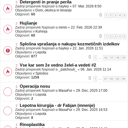
b
N
Detergenti in pranje perila
j
o
Zadnji prispevek Napisal/-a
hayley
«
07. Mar. 2026 8:50
a
v
Objavljeno v
Dom, okolica in bivanje
v
e
Odgovori:
60
1
2
3
4
5
e
o
b
N
Hujšanje
j
o
Zadnji prispevek Napisal/-a
mmm
«
22. Feb. 2026 22:39
a
v
Objavljeno v
Kuhinja
v
e
Odgovori:
60
1
2
3
4
5
e
o
b
N
Splošna vprašanja o nakupu kozmetičnih izdelkov
j
o
Zadnji prispevek Napisal/-a
hayley
«
22. Jan. 2026 11:51
a
v
Objavljeno v
Lepota
v
e
Odgovori:
877
1
56
57
58
59
…
e
o
b
N
Vse kar sem že vedno želel-a vedeti #2
j
o
Zadnji prispevek Napisal/-a
_patchouli_
«
06. Jan. 2026 11:14
a
v
Objavljeno v
Splošno
v
e
Odgovori:
1259
1
81
82
83
84
…
e
o
b
N
Operacija nosu
j
o
Zadnji prispevek Napisal/-a
MasaFur
«
29. Dec. 2025 17:00
a
v
Objavljeno v
Lepota
v
e
Odgovori:
2
e
o
N
Lepotna kirurgija - dr Fabjan (mnenje)
b
o
Zadnji prispevek Napisal/-a
j
MasaFur
«
29. Dec. 2025 16:53
v
Objavljeno v
a
Lepota
e
Odgovori:
v
8
o
e
N
Rinoplastika
b
o