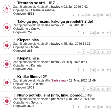
b
N
Trenutno se vrti... #17
j
o
Zadnji prispevek Napisal/-a
hayley
«
03. Jul. 2026 9:42
a
v
Objavljeno v
Glasba in zabava
v
e
Odgovori:
4563
1
302
303
304
305
…
e
o
b
N
Tako ga pogrešam, kako ga preboleti? 2.del
j
o
Zadnji prispevek Napisal/-a
mmm
«
25. Jun. 2026 8:30
a
v
Objavljeno v
Čustva
v
e
Odgovori:
759
1
48
49
50
51
…
e
o
b
N
Klepetalnica
j
o
Zadnji prispevek Napisal/-a
hayley
«
25. Maj. 2026 14:37
a
v
Objavljeno v
Moda
v
e
Odgovori:
265
1
15
16
17
18
…
e
o
b
N
Klepetalnica
j
o
Zadnji prispevek Napisal/-a
mmm
«
24. Maj. 2026 8:51
a
v
Objavljeno v
Kuhinja
v
e
Odgovori:
244
1
14
15
16
17
…
e
o
b
N
Kritike filmov! 2#
j
o
Zadnji prispevek Napisal/-a
Sarissima
«
23. Mar. 2026 11:49
a
v
Objavljeno v
TV in filmi
v
e
Odgovori:
1008
1
65
66
67
68
…
e
o
b
N
Nujno potrebujem! (info, linki, pomoč...) #9
j
o
Zadnji prispevek Napisal/-a
prinzessin
«
18. Mar. 2026 13:05
a
v
Objavljeno v
Splošno
v
e
Odgovori:
3633
1
240
241
242
243
…
e
o