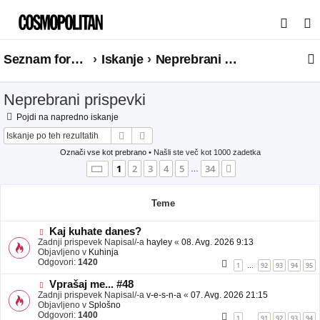
I
s
Seznam forumov
Iskanje
Neprebrani prispevki
k
a
Neprebrani prispevki
n
j
Pojdi na napredno iskanje
Iskanje
Napredno iskanje
e
Označi vse kot prebrano
• Našli ste več kot 1000 zadetka
Stran
1
od
34
1
2
3
4
5
34
Naslednja
…
Teme
N
Kaj kuhate danes?
o
Zadnji prispevek Napisal/-a
hayley
«
08. Avg. 2026 9:13
v
Objavljeno v
Kuhinja
e
Odgovori:
1420
1
92
93
94
95
…
o
b
N
Vprašaj me... #48
j
o
Zadnji prispevek Napisal/-a
v-e-s-n-a
«
07. Avg. 2026 21:15
a
v
Objavljeno v
Splošno
v
e
Odgovori:
1400
1
91
92
93
94
…