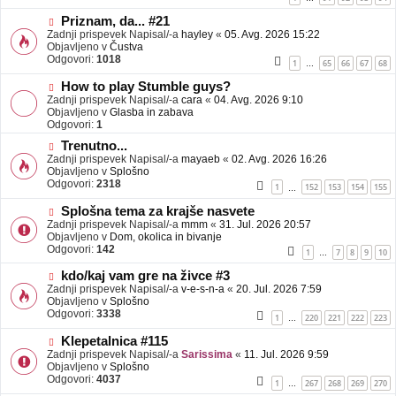
e
o
b
N
Priznam, da... #21
j
o
Zadnji prispevek Napisal/-a
hayley
«
05. Avg. 2026 15:22
a
v
Objavljeno v
Čustva
v
e
Odgovori:
1018
1
65
66
67
68
…
e
o
b
N
How to play Stumble guys?
j
o
Zadnji prispevek Napisal/-a
cara
«
04. Avg. 2026 9:10
a
v
Objavljeno v
Glasba in zabava
v
e
Odgovori:
1
e
o
N
Trenutno...
b
o
Zadnji prispevek Napisal/-a
j
mayaeb
«
02. Avg. 2026 16:26
v
Objavljeno v
a
Splošno
e
Odgovori:
v
2318
1
152
153
154
155
…
o
e
b
N
Splošna tema za krajše nasvete
j
o
Zadnji prispevek Napisal/-a
mmm
«
31. Jul. 2026 20:57
a
v
Objavljeno v
Dom, okolica in bivanje
v
e
Odgovori:
142
1
7
8
9
10
…
e
o
b
N
kdo/kaj vam gre na živce #3
j
o
Zadnji prispevek Napisal/-a
v-e-s-n-a
«
20. Jul. 2026 7:59
a
v
Objavljeno v
Splošno
v
e
Odgovori:
3338
1
220
221
222
223
…
e
o
b
N
Klepetalnica #115
j
o
Zadnji prispevek Napisal/-a
Sarissima
«
11. Jul. 2026 9:59
a
v
Objavljeno v
Splošno
v
e
Odgovori:
4037
1
267
268
269
270
…
e
o