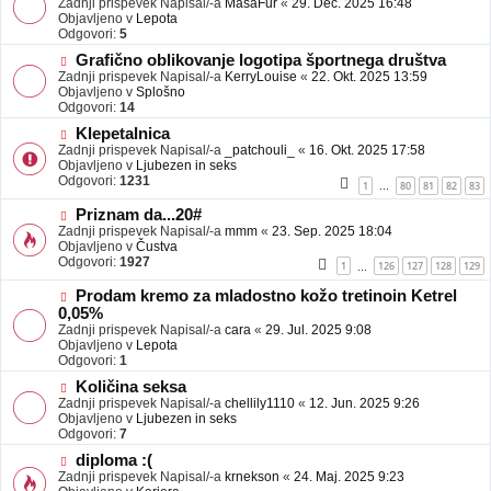
Zadnji prispevek Napisal/-a
j
MasaFur
«
29. Dec. 2025 16:48
v
Objavljeno v
a
Lepota
e
Odgovori:
v
5
o
e
N
Grafično oblikovanje logotipa športnega društva
b
o
Zadnji prispevek Napisal/-a
j
KerryLouise
«
22. Okt. 2025 13:59
v
Objavljeno v
a
Splošno
e
Odgovori:
v
14
o
e
N
Klepetalnica
b
o
Zadnji prispevek Napisal/-a
j
_patchouli_
«
16. Okt. 2025 17:58
v
Objavljeno v
a
Ljubezen in seks
e
Odgovori:
v
1231
1
80
81
82
83
…
o
e
b
N
Priznam da...20#
j
o
Zadnji prispevek Napisal/-a
mmm
«
23. Sep. 2025 18:04
a
v
Objavljeno v
Čustva
v
e
Odgovori:
1927
1
126
127
128
129
…
e
o
b
N
Prodam kremo za mladostno kožo tretinoin Ketrel
j
o
0,05%
a
v
Zadnji prispevek Napisal/-a
cara
«
29. Jul. 2025 9:08
v
e
Objavljeno v
Lepota
e
o
Odgovori:
1
b
N
j
Količina seksa
o
a
Zadnji prispevek Napisal/-a
chellily1110
«
12. Jun. 2025 9:26
v
v
Objavljeno v
Ljubezen in seks
e
e
Odgovori:
7
o
N
diploma :(
b
o
Zadnji prispevek Napisal/-a
j
krnekson
«
24. Maj. 2025 9:23
v