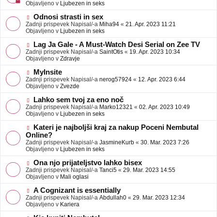
j
v
Objavljeno v
Ljubezen in seks
a
e
v
o
N
Odnosi strasti in sex
e
b
o
Zadnji prispevek Napisal/-a
Miha94
«
21. Apr. 2023 11:21
j
v
Objavljeno v
Ljubezen in seks
a
e
v
o
N
Lag Ja Gale - A Must-Watch Desi Serial on Zee TV
e
b
o
Zadnji prispevek Napisal/-a
SaintOtis
«
19. Apr. 2023 10:34
j
v
Objavljeno v
Zdravje
a
e
v
o
N
MyInsite
e
b
o
Zadnji prispevek Napisal/-a
nerog57924
«
12. Apr. 2023 6:44
j
v
Objavljeno v
Zvezde
a
e
v
o
N
Lahko sem tvoj za eno noč
e
b
o
Zadnji prispevek Napisal/-a
Marko12321
«
02. Apr. 2023 10:49
j
v
Objavljeno v
Ljubezen in seks
a
e
v
o
N
Kateri je najboljši kraj za nakup Poceni Nembutal
e
b
o
Online?
j
v
Zadnji prispevek Napisal/-a
JasmineKurb
«
30. Mar. 2023 7:26
a
e
Objavljeno v
Ljubezen in seks
v
o
e
b
N
Ona njo prijateljstvo lahko bisex
j
o
Zadnji prispevek Napisal/-a
Tanci5
«
29. Mar. 2023 14:55
a
v
Objavljeno v
Mali oglasi
v
e
e
o
N
A Cognizant is essentially
b
o
Zadnji prispevek Napisal/-a
Abdullah0
«
29. Mar. 2023 12:34
j
v
Objavljeno v
Kariera
a
e
v
o