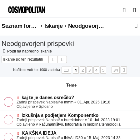
I
s
Seznam forumov
Iskanje
Neodgovorjeni prispevki
k
a
Neodgovorjeni prispevki
n
j
Pojdi na napredno iskanje
Iskanje
Napredno iskanje
e
Stran
1
od
34
1
2
3
4
5
34
Nasle
Našli ste več kot 1000 zadetka
…
Teme
N
kaj te je danes osrečilo?
o
Zadnji prispevek Napisal/-a
mmm
«
01. Apr. 2025 19:18
v
Objavljeno v
Splošno
e
o
N
Izkušnja s podjetjem Komponentko
b
o
Zadnji prispevek Napisal/-a
burekdober
«
10. Jul. 2023 19:01
j
v
Objavljeno v
Računalništvo, fotografija in mobilna tehnologija
a
e
v
o
N
KAKŠNA IDEJA
e
b
o
Zadnji prispevek Napisal/-a
INVALID30
«
15. Maj. 2023 14:33