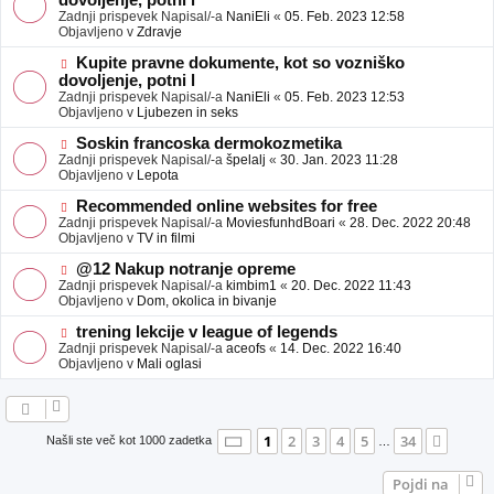
dovoljenje, potni l
a
v
Zadnji prispevek Napisal/-a
NaniEli
«
05. Feb. 2023 12:58
v
e
Objavljeno v
Zdravje
e
o
b
N
Kupite pravne dokumente, kot so vozniško
j
o
dovoljenje, potni l
a
v
Zadnji prispevek Napisal/-a
NaniEli
«
05. Feb. 2023 12:53
v
e
Objavljeno v
Ljubezen in seks
e
o
b
N
Soskin francoska dermokozmetika
j
o
Zadnji prispevek Napisal/-a
špelalj
«
30. Jan. 2023 11:28
a
v
Objavljeno v
Lepota
v
e
e
o
N
Recommended online websites for free
b
o
Zadnji prispevek Napisal/-a
MoviesfunhdBoari
«
28. Dec. 2022 20:48
j
v
Objavljeno v
TV in filmi
a
e
v
o
N
@12 Nakup notranje opreme
e
b
o
Zadnji prispevek Napisal/-a
kimbim1
«
20. Dec. 2022 11:43
j
v
Objavljeno v
Dom, okolica in bivanje
a
e
v
o
N
trening lekcije v league of legends
e
b
o
Zadnji prispevek Napisal/-a
aceofs
«
14. Dec. 2022 16:40
j
v
Objavljeno v
Mali oglasi
a
e
v
o
e
b
j
a
Stran
1
od
34
1
2
3
4
5
34
Nasle
Našli ste več kot 1000 zadetka
…
v
e
Pojdi na