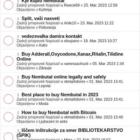
N
Kje kupiti Nembutal
e
b
o
Zadnji prispevek Napisal/-a
Reece69
«
25. Mar. 2023 12:58
j
v
Objavljeno v
Kuhinja
a
e
v
o
N
Split, vaši nasveti
e
b
o
Zadnji prispevek Napisal/-a
Ante10
«
23. Mar. 2023 11:22
j
v
Objavljeno v
Potovanja
a
e
v
o
N
vedezevalka damira kontakt
e
b
o
Zadnji prispevek Napisal/-a
obupano
«
18. Mar. 2023 10:27
j
v
Objavljeno v
Astro
a
e
v
o
N
Buy Adderall,Oxycodone,Xanax,Ritalin,Tilidine
e
b
o
Online
j
v
Zadnji prispevek Napisal/-a
vanessachuck
«
05. Mar. 2023 1:34
a
e
Objavljeno v
Zdravje
v
o
e
b
N
Buy Nembutal online legally and safely
j
o
Zadnji prispevek Napisal/-a
vkmallstores
«
01. Mar. 2023 15:41
a
v
Objavljeno v
Lepota
v
e
e
o
N
Best place to buy Nembutal in 2023
b
o
Zadnji prispevek Napisal/-a
vkmallstores
«
01. Mar. 2023 15:41
j
v
Objavljeno v
Moda
a
e
v
o
N
How to buy Nembutal with Bitcoin
e
b
o
Zadnji prispevek Napisal/-a
vkmallstores
«
01. Mar. 2023 15:40
j
v
Objavljeno v
Ljubezen in seks
a
e
v
o
N
Iščem inštrukcije za smer BIBLIOTEKARSTVO
e
b
o
(ŠPIK)
j
v