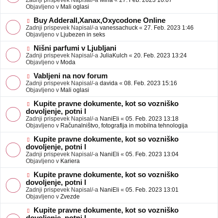
Zadnji prispevek Napisal/-a
Mina
«
27. Feb. 2023 16:07
a
e
Objavljeno v
Mali oglasi
v
o
e
b
N
Buy Adderall,Xanax,Oxycodone Online
j
o
Zadnji prispevek Napisal/-a
vanessachuck
«
27. Feb. 2023 1:46
a
v
Objavljeno v
Ljubezen in seks
v
e
e
o
N
Nišni parfumi v Ljubljani
b
o
Zadnji prispevek Napisal/-a
JuliaKulch
«
20. Feb. 2023 13:24
j
v
Objavljeno v
Moda
a
e
v
o
N
Vabljeni na nov forum
e
b
o
Zadnji prispevek Napisal/-a
davida
«
08. Feb. 2023 15:16
j
v
Objavljeno v
Mali oglasi
a
e
v
o
N
Kupite pravne dokumente, kot so vozniško
e
b
o
dovoljenje, potni l
j
v
Zadnji prispevek Napisal/-a
NaniEli
«
05. Feb. 2023 13:18
a
e
Objavljeno v
Računalništvo, fotografija in mobilna tehnologija
v
o
e
b
N
Kupite pravne dokumente, kot so vozniško
j
o
dovoljenje, potni l
a
v
Zadnji prispevek Napisal/-a
NaniEli
«
05. Feb. 2023 13:04
v
e
Objavljeno v
Kariera
e
o
b
N
Kupite pravne dokumente, kot so vozniško
j
o
dovoljenje, potni l
a
v
Zadnji prispevek Napisal/-a
NaniEli
«
05. Feb. 2023 13:01
v
e
Objavljeno v
Zvezde
e
o
b
N
Kupite pravne dokumente, kot so vozniško
j
o