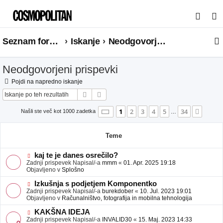
I
s
Seznam forumov
Iskanje
Neodgovorjeni prispevki
k
a
Neodgovorjeni prispevki
n
j
Pojdi na napredno iskanje
Iskanje
Napredno iskanje
e
Stran
1
od
34
1
2
3
4
5
34
Nasle
Našli ste več kot 1000 zadetka
…
Teme
N
kaj te je danes osrečilo?
o
Zadnji prispevek Napisal/-a
mmm
«
01. Apr. 2025 19:18
v
Objavljeno v
Splošno
e
o
N
Izkušnja s podjetjem Komponentko
b
o
Zadnji prispevek Napisal/-a
burekdober
«
10. Jul. 2023 19:01
j
v
Objavljeno v
Računalništvo, fotografija in mobilna tehnologija
a
e
v
o
N
KAKŠNA IDEJA
e
b
o
Zadnji prispevek Napisal/-a
INVALID30
«
15. Maj. 2023 14:33