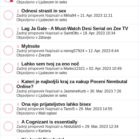
j
v
Objavljeno v
Ljubezen in seks
a
e
v
o
N
Odnosi strasti in sex
e
b
o
Zadnji prispevek Napisal/-a
Miha94
«
21. Apr. 2023 11:21
j
v
Objavljeno v
Ljubezen in seks
a
e
v
o
N
Lag Ja Gale - A Must-Watch Desi Serial on Zee TV
e
b
o
Zadnji prispevek Napisal/-a
SaintOtis
«
19. Apr. 2023 10:34
j
v
Objavljeno v
Zdravje
a
e
v
o
N
MyInsite
e
b
o
Zadnji prispevek Napisal/-a
nerog57924
«
12. Apr. 2023 6:44
j
v
Objavljeno v
Zvezde
a
e
v
o
N
Lahko sem tvoj za eno noč
e
b
o
Zadnji prispevek Napisal/-a
Marko12321
«
02. Apr. 2023 10:49
j
v
Objavljeno v
Ljubezen in seks
a
e
v
o
N
Kateri je najboljši kraj za nakup Poceni Nembutal
e
b
o
Online?
j
v
Zadnji prispevek Napisal/-a
JasmineKurb
«
30. Mar. 2023 7:26
a
e
Objavljeno v
Ljubezen in seks
v
o
e
b
N
Ona njo prijateljstvo lahko bisex
j
o
Zadnji prispevek Napisal/-a
Tanci5
«
29. Mar. 2023 14:55
a
v
Objavljeno v
Mali oglasi
v
e
e
o
N
A Cognizant is essentially
b
o
Zadnji prispevek Napisal/-a
Abdullah0
«
29. Mar. 2023 12:34
j
v
Objavljeno v
Kariera
a
e
v
o