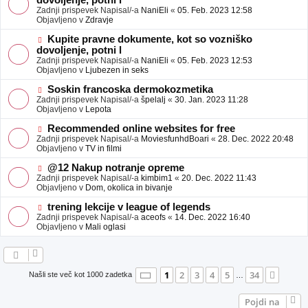
dovoljenje, potni l
a
v
Zadnji prispevek Napisal/-a
NaniEli
«
05. Feb. 2023 12:58
v
e
Objavljeno v
Zdravje
e
o
b
N
Kupite pravne dokumente, kot so vozniško
j
o
dovoljenje, potni l
a
v
Zadnji prispevek Napisal/-a
NaniEli
«
05. Feb. 2023 12:53
v
e
Objavljeno v
Ljubezen in seks
e
o
b
N
Soskin francoska dermokozmetika
j
o
Zadnji prispevek Napisal/-a
špelalj
«
30. Jan. 2023 11:28
a
v
Objavljeno v
Lepota
v
e
e
o
N
Recommended online websites for free
b
o
Zadnji prispevek Napisal/-a
MoviesfunhdBoari
«
28. Dec. 2022 20:48
j
v
Objavljeno v
TV in filmi
a
e
v
o
N
@12 Nakup notranje opreme
e
b
o
Zadnji prispevek Napisal/-a
kimbim1
«
20. Dec. 2022 11:43
j
v
Objavljeno v
Dom, okolica in bivanje
a
e
v
o
N
trening lekcije v league of legends
e
b
o
Zadnji prispevek Napisal/-a
aceofs
«
14. Dec. 2022 16:40
j
v
Objavljeno v
Mali oglasi
a
e
v
o
e
b
j
a
Stran
1
od
34
1
2
3
4
5
34
Nasle
Našli ste več kot 1000 zadetka
…
v
e
Pojdi na