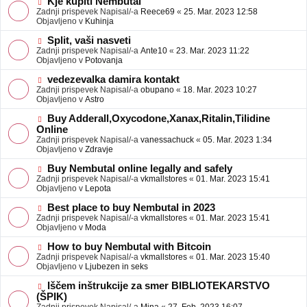
N
Kje kupiti Nembutal
e
b
o
Zadnji prispevek Napisal/-a
Reece69
«
25. Mar. 2023 12:58
j
v
Objavljeno v
Kuhinja
a
e
v
o
N
Split, vaši nasveti
e
b
o
Zadnji prispevek Napisal/-a
Ante10
«
23. Mar. 2023 11:22
j
v
Objavljeno v
Potovanja
a
e
v
o
N
vedezevalka damira kontakt
e
b
o
Zadnji prispevek Napisal/-a
obupano
«
18. Mar. 2023 10:27
j
v
Objavljeno v
Astro
a
e
v
o
N
Buy Adderall,Oxycodone,Xanax,Ritalin,Tilidine
e
b
o
Online
j
v
Zadnji prispevek Napisal/-a
vanessachuck
«
05. Mar. 2023 1:34
a
e
Objavljeno v
Zdravje
v
o
e
b
N
Buy Nembutal online legally and safely
j
o
Zadnji prispevek Napisal/-a
vkmallstores
«
01. Mar. 2023 15:41
a
v
Objavljeno v
Lepota
v
e
e
o
N
Best place to buy Nembutal in 2023
b
o
Zadnji prispevek Napisal/-a
vkmallstores
«
01. Mar. 2023 15:41
j
v
Objavljeno v
Moda
a
e
v
o
N
How to buy Nembutal with Bitcoin
e
b
o
Zadnji prispevek Napisal/-a
vkmallstores
«
01. Mar. 2023 15:40
j
v
Objavljeno v
Ljubezen in seks
a
e
v
o
N
Iščem inštrukcije za smer BIBLIOTEKARSTVO
e
b
o
(ŠPIK)
j
v