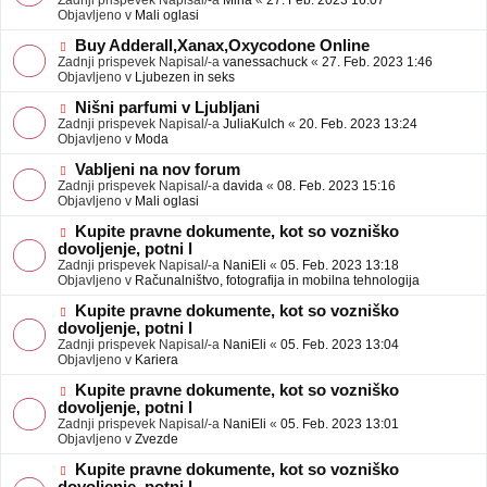
Zadnji prispevek Napisal/-a
Mina
«
27. Feb. 2023 16:07
a
e
Objavljeno v
Mali oglasi
v
o
e
b
N
Buy Adderall,Xanax,Oxycodone Online
j
o
Zadnji prispevek Napisal/-a
vanessachuck
«
27. Feb. 2023 1:46
a
v
Objavljeno v
Ljubezen in seks
v
e
e
o
N
Nišni parfumi v Ljubljani
b
o
Zadnji prispevek Napisal/-a
JuliaKulch
«
20. Feb. 2023 13:24
j
v
Objavljeno v
Moda
a
e
v
o
N
Vabljeni na nov forum
e
b
o
Zadnji prispevek Napisal/-a
davida
«
08. Feb. 2023 15:16
j
v
Objavljeno v
Mali oglasi
a
e
v
o
N
Kupite pravne dokumente, kot so vozniško
e
b
o
dovoljenje, potni l
j
v
Zadnji prispevek Napisal/-a
NaniEli
«
05. Feb. 2023 13:18
a
e
Objavljeno v
Računalništvo, fotografija in mobilna tehnologija
v
o
e
b
N
Kupite pravne dokumente, kot so vozniško
j
o
dovoljenje, potni l
a
v
Zadnji prispevek Napisal/-a
NaniEli
«
05. Feb. 2023 13:04
v
e
Objavljeno v
Kariera
e
o
b
N
Kupite pravne dokumente, kot so vozniško
j
o
dovoljenje, potni l
a
v
Zadnji prispevek Napisal/-a
NaniEli
«
05. Feb. 2023 13:01
v
e
Objavljeno v
Zvezde
e
o
b
N
Kupite pravne dokumente, kot so vozniško
j
o