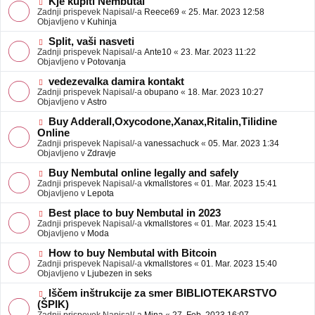
N
Kje kupiti Nembutal
e
b
o
Zadnji prispevek Napisal/-a
Reece69
«
25. Mar. 2023 12:58
j
v
Objavljeno v
Kuhinja
a
e
v
o
N
Split, vaši nasveti
e
b
o
Zadnji prispevek Napisal/-a
Ante10
«
23. Mar. 2023 11:22
j
v
Objavljeno v
Potovanja
a
e
v
o
N
vedezevalka damira kontakt
e
b
o
Zadnji prispevek Napisal/-a
obupano
«
18. Mar. 2023 10:27
j
v
Objavljeno v
Astro
a
e
v
o
N
Buy Adderall,Oxycodone,Xanax,Ritalin,Tilidine
e
b
o
Online
j
v
Zadnji prispevek Napisal/-a
vanessachuck
«
05. Mar. 2023 1:34
a
e
Objavljeno v
Zdravje
v
o
e
b
N
Buy Nembutal online legally and safely
j
o
Zadnji prispevek Napisal/-a
vkmallstores
«
01. Mar. 2023 15:41
a
v
Objavljeno v
Lepota
v
e
e
o
N
Best place to buy Nembutal in 2023
b
o
Zadnji prispevek Napisal/-a
vkmallstores
«
01. Mar. 2023 15:41
j
v
Objavljeno v
Moda
a
e
v
o
N
How to buy Nembutal with Bitcoin
e
b
o
Zadnji prispevek Napisal/-a
vkmallstores
«
01. Mar. 2023 15:40
j
v
Objavljeno v
Ljubezen in seks
a
e
v
o
N
Iščem inštrukcije za smer BIBLIOTEKARSTVO
e
b
o
(ŠPIK)
j
v