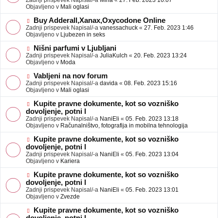
Zadnji prispevek Napisal/-a
Mina
«
27. Feb. 2023 16:07
a
e
Objavljeno v
Mali oglasi
v
o
e
b
N
Buy Adderall,Xanax,Oxycodone Online
j
o
Zadnji prispevek Napisal/-a
vanessachuck
«
27. Feb. 2023 1:46
a
v
Objavljeno v
Ljubezen in seks
v
e
e
o
N
Nišni parfumi v Ljubljani
b
o
Zadnji prispevek Napisal/-a
JuliaKulch
«
20. Feb. 2023 13:24
j
v
Objavljeno v
Moda
a
e
v
o
N
Vabljeni na nov forum
e
b
o
Zadnji prispevek Napisal/-a
davida
«
08. Feb. 2023 15:16
j
v
Objavljeno v
Mali oglasi
a
e
v
o
N
Kupite pravne dokumente, kot so vozniško
e
b
o
dovoljenje, potni l
j
v
Zadnji prispevek Napisal/-a
NaniEli
«
05. Feb. 2023 13:18
a
e
Objavljeno v
Računalništvo, fotografija in mobilna tehnologija
v
o
e
b
N
Kupite pravne dokumente, kot so vozniško
j
o
dovoljenje, potni l
a
v
Zadnji prispevek Napisal/-a
NaniEli
«
05. Feb. 2023 13:04
v
e
Objavljeno v
Kariera
e
o
b
N
Kupite pravne dokumente, kot so vozniško
j
o
dovoljenje, potni l
a
v
Zadnji prispevek Napisal/-a
NaniEli
«
05. Feb. 2023 13:01
v
e
Objavljeno v
Zvezde
e
o
b
N
Kupite pravne dokumente, kot so vozniško
j
o