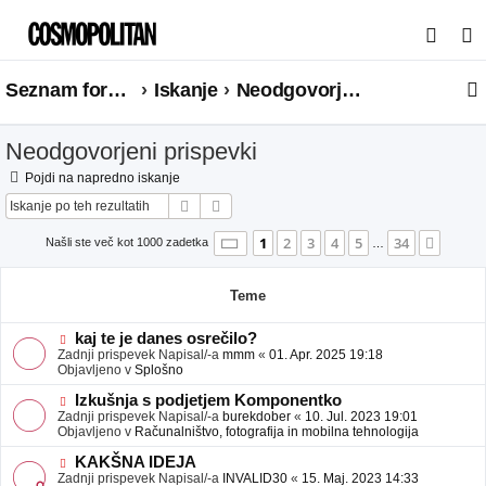
I
s
Seznam forumov
Iskanje
Neodgovorjeni prispevki
k
a
Neodgovorjeni prispevki
n
j
Pojdi na napredno iskanje
Iskanje
Napredno iskanje
e
Stran
1
od
34
1
2
3
4
5
34
Nasle
Našli ste več kot 1000 zadetka
…
Teme
N
kaj te je danes osrečilo?
o
Zadnji prispevek Napisal/-a
mmm
«
01. Apr. 2025 19:18
v
Objavljeno v
Splošno
e
o
N
Izkušnja s podjetjem Komponentko
b
o
Zadnji prispevek Napisal/-a
burekdober
«
10. Jul. 2023 19:01
j
v
Objavljeno v
Računalništvo, fotografija in mobilna tehnologija
a
e
v
o
N
KAKŠNA IDEJA
e
b
o
Zadnji prispevek Napisal/-a
INVALID30
«
15. Maj. 2023 14:33