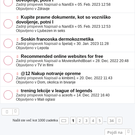
dovoljenje, potni l
a
v
Zadnji prispevek Napisal/-a
NaniEli
«
05. Feb. 2023 12:58
v
e
Objavljeno v
Zdravje
e
o
b
N
Kupite pravne dokumente, kot so vozniško
j
o
dovoljenje, potni l
a
v
Zadnji prispevek Napisal/-a
NaniEli
«
05. Feb. 2023 12:53
v
e
Objavljeno v
Ljubezen in seks
e
o
b
N
Soskin francoska dermokozmetika
j
o
Zadnji prispevek Napisal/-a
špelalj
«
30. Jan. 2023 11:28
a
v
Objavljeno v
Lepota
v
e
e
o
N
Recommended online websites for free
b
o
Zadnji prispevek Napisal/-a
MoviesfunhdBoari
«
28. Dec. 2022 20:48
j
v
Objavljeno v
TV in filmi
a
e
v
o
N
@12 Nakup notranje opreme
e
b
o
Zadnji prispevek Napisal/-a
kimbim1
«
20. Dec. 2022 11:43
j
v
Objavljeno v
Dom, okolica in bivanje
a
e
v
o
N
trening lekcije v league of legends
e
b
o
Zadnji prispevek Napisal/-a
aceofs
«
14. Dec. 2022 16:40
j
v
Objavljeno v
Mali oglasi
a
e
v
o
e
b
j
a
Stran
1
od
34
1
2
3
4
5
34
Nasle
Našli ste več kot 1000 zadetka
…
v
e
Pojdi na