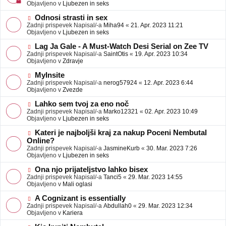
j
v
Objavljeno v
Ljubezen in seks
a
e
v
o
N
Odnosi strasti in sex
e
b
o
Zadnji prispevek Napisal/-a
Miha94
«
21. Apr. 2023 11:21
j
v
Objavljeno v
Ljubezen in seks
a
e
v
o
N
Lag Ja Gale - A Must-Watch Desi Serial on Zee TV
e
b
o
Zadnji prispevek Napisal/-a
SaintOtis
«
19. Apr. 2023 10:34
j
v
Objavljeno v
Zdravje
a
e
v
o
N
MyInsite
e
b
o
Zadnji prispevek Napisal/-a
nerog57924
«
12. Apr. 2023 6:44
j
v
Objavljeno v
Zvezde
a
e
v
o
N
Lahko sem tvoj za eno noč
e
b
o
Zadnji prispevek Napisal/-a
Marko12321
«
02. Apr. 2023 10:49
j
v
Objavljeno v
Ljubezen in seks
a
e
v
o
N
Kateri je najboljši kraj za nakup Poceni Nembutal
e
b
o
Online?
j
v
Zadnji prispevek Napisal/-a
JasmineKurb
«
30. Mar. 2023 7:26
a
e
Objavljeno v
Ljubezen in seks
v
o
e
b
N
Ona njo prijateljstvo lahko bisex
j
o
Zadnji prispevek Napisal/-a
Tanci5
«
29. Mar. 2023 14:55
a
v
Objavljeno v
Mali oglasi
v
e
e
o
N
A Cognizant is essentially
b
o
Zadnji prispevek Napisal/-a
Abdullah0
«
29. Mar. 2023 12:34
j
v
Objavljeno v
Kariera
a
e
v
o