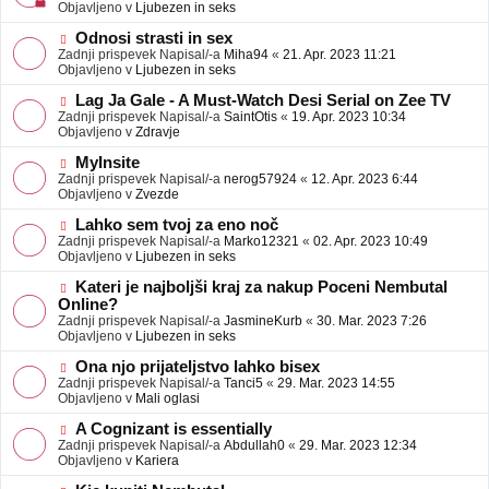
j
v
Objavljeno v
Ljubezen in seks
a
e
v
o
N
Odnosi strasti in sex
e
b
o
Zadnji prispevek Napisal/-a
Miha94
«
21. Apr. 2023 11:21
j
v
Objavljeno v
Ljubezen in seks
a
e
v
o
N
Lag Ja Gale - A Must-Watch Desi Serial on Zee TV
e
b
o
Zadnji prispevek Napisal/-a
SaintOtis
«
19. Apr. 2023 10:34
j
v
Objavljeno v
Zdravje
a
e
v
o
N
MyInsite
e
b
o
Zadnji prispevek Napisal/-a
nerog57924
«
12. Apr. 2023 6:44
j
v
Objavljeno v
Zvezde
a
e
v
o
N
Lahko sem tvoj za eno noč
e
b
o
Zadnji prispevek Napisal/-a
Marko12321
«
02. Apr. 2023 10:49
j
v
Objavljeno v
Ljubezen in seks
a
e
v
o
N
Kateri je najboljši kraj za nakup Poceni Nembutal
e
b
o
Online?
j
v
Zadnji prispevek Napisal/-a
JasmineKurb
«
30. Mar. 2023 7:26
a
e
Objavljeno v
Ljubezen in seks
v
o
e
b
N
Ona njo prijateljstvo lahko bisex
j
o
Zadnji prispevek Napisal/-a
Tanci5
«
29. Mar. 2023 14:55
a
v
Objavljeno v
Mali oglasi
v
e
e
o
N
A Cognizant is essentially
b
o
Zadnji prispevek Napisal/-a
Abdullah0
«
29. Mar. 2023 12:34
j
v
Objavljeno v
Kariera
a
e
v
o