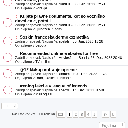
dovoljenje, potni l
a
v
Zadnji prispevek Napisal/-a
NaniEli
«
05. Feb. 2023 12:58
v
e
Objavljeno v
Zdravje
e
o
b
N
Kupite pravne dokumente, kot so vozniško
j
o
dovoljenje, potni l
a
v
Zadnji prispevek Napisal/-a
NaniEli
«
05. Feb. 2023 12:53
v
e
Objavljeno v
Ljubezen in seks
e
o
b
N
Soskin francoska dermokozmetika
j
o
Zadnji prispevek Napisal/-a
špelalj
«
30. Jan. 2023 11:28
a
v
Objavljeno v
Lepota
v
e
e
o
N
Recommended online websites for free
b
o
Zadnji prispevek Napisal/-a
MoviesfunhdBoari
«
28. Dec. 2022 20:48
j
v
Objavljeno v
TV in filmi
a
e
v
o
N
@12 Nakup notranje opreme
e
b
o
Zadnji prispevek Napisal/-a
kimbim1
«
20. Dec. 2022 11:43
j
v
Objavljeno v
Dom, okolica in bivanje
a
e
v
o
N
trening lekcije v league of legends
e
b
o
Zadnji prispevek Napisal/-a
aceofs
«
14. Dec. 2022 16:40
j
v
Objavljeno v
Mali oglasi
a
e
v
o
e
b
j
a
Stran
1
od
34
1
2
3
4
5
34
Nasle
Našli ste več kot 1000 zadetka
…
v
e
Pojdi na