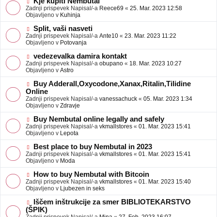
N
Kje kupiti Nembutal
e
b
o
Zadnji prispevek Napisal/-a
Reece69
«
25. Mar. 2023 12:58
j
v
Objavljeno v
Kuhinja
a
e
v
o
N
Split, vaši nasveti
e
b
o
Zadnji prispevek Napisal/-a
Ante10
«
23. Mar. 2023 11:22
j
v
Objavljeno v
Potovanja
a
e
v
o
N
vedezevalka damira kontakt
e
b
o
Zadnji prispevek Napisal/-a
obupano
«
18. Mar. 2023 10:27
j
v
Objavljeno v
Astro
a
e
v
o
N
Buy Adderall,Oxycodone,Xanax,Ritalin,Tilidine
e
b
o
Online
j
v
Zadnji prispevek Napisal/-a
vanessachuck
«
05. Mar. 2023 1:34
a
e
Objavljeno v
Zdravje
v
o
e
b
N
Buy Nembutal online legally and safely
j
o
Zadnji prispevek Napisal/-a
vkmallstores
«
01. Mar. 2023 15:41
a
v
Objavljeno v
Lepota
v
e
e
o
N
Best place to buy Nembutal in 2023
b
o
Zadnji prispevek Napisal/-a
vkmallstores
«
01. Mar. 2023 15:41
j
v
Objavljeno v
Moda
a
e
v
o
N
How to buy Nembutal with Bitcoin
e
b
o
Zadnji prispevek Napisal/-a
vkmallstores
«
01. Mar. 2023 15:40
j
v
Objavljeno v
Ljubezen in seks
a
e
v
o
N
Iščem inštrukcije za smer BIBLIOTEKARSTVO
e
b
o
(ŠPIK)
j
v