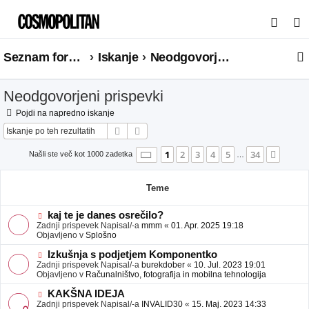
I
s
Seznam forumov
Iskanje
Neodgovorjeni prispevki
k
a
Neodgovorjeni prispevki
n
j
Pojdi na napredno iskanje
Iskanje
Napredno iskanje
e
Stran
1
od
34
1
2
3
4
5
34
Nasle
Našli ste več kot 1000 zadetka
…
Teme
N
kaj te je danes osrečilo?
o
Zadnji prispevek Napisal/-a
mmm
«
01. Apr. 2025 19:18
v
Objavljeno v
Splošno
e
o
N
Izkušnja s podjetjem Komponentko
b
o
Zadnji prispevek Napisal/-a
burekdober
«
10. Jul. 2023 19:01
j
v
Objavljeno v
Računalništvo, fotografija in mobilna tehnologija
a
e
v
o
N
KAKŠNA IDEJA
e
b
o
Zadnji prispevek Napisal/-a
INVALID30
«
15. Maj. 2023 14:33