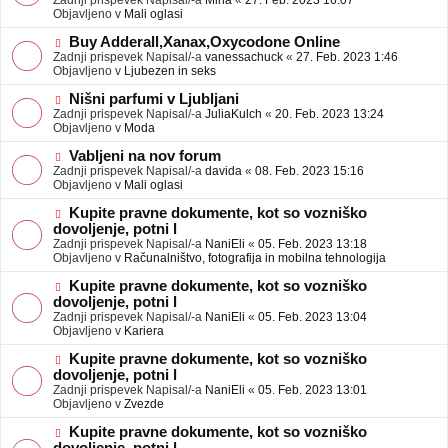
Zadnji prispevek Napisal/-a
Mina
«
27. Feb. 2023 16:07
a
e
Objavljeno v
Mali oglasi
v
o
e
b
N
Buy Adderall,Xanax,Oxycodone Online
j
o
Zadnji prispevek Napisal/-a
vanessachuck
«
27. Feb. 2023 1:46
a
v
Objavljeno v
Ljubezen in seks
v
e
e
o
N
Nišni parfumi v Ljubljani
b
o
Zadnji prispevek Napisal/-a
JuliaKulch
«
20. Feb. 2023 13:24
j
v
Objavljeno v
Moda
a
e
v
o
N
Vabljeni na nov forum
e
b
o
Zadnji prispevek Napisal/-a
davida
«
08. Feb. 2023 15:16
j
v
Objavljeno v
Mali oglasi
a
e
v
o
N
Kupite pravne dokumente, kot so vozniško
e
b
o
dovoljenje, potni l
j
v
Zadnji prispevek Napisal/-a
NaniEli
«
05. Feb. 2023 13:18
a
e
Objavljeno v
Računalništvo, fotografija in mobilna tehnologija
v
o
e
b
N
Kupite pravne dokumente, kot so vozniško
j
o
dovoljenje, potni l
a
v
Zadnji prispevek Napisal/-a
NaniEli
«
05. Feb. 2023 13:04
v
e
Objavljeno v
Kariera
e
o
b
N
Kupite pravne dokumente, kot so vozniško
j
o
dovoljenje, potni l
a
v
Zadnji prispevek Napisal/-a
NaniEli
«
05. Feb. 2023 13:01
v
e
Objavljeno v
Zvezde
e
o
b
N
Kupite pravne dokumente, kot so vozniško
j
o