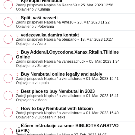
N
Kje kupiti Nembutal
e
b
o
Zadnji prispevek Napisal/-a
Reece69
«
25. Mar. 2023 12:58
j
v
Objavljeno v
Kuhinja
a
e
v
o
N
Split, vaši nasveti
e
b
o
Zadnji prispevek Napisal/-a
Ante10
«
23. Mar. 2023 11:22
j
v
Objavljeno v
Potovanja
a
e
v
o
N
vedezevalka damira kontakt
e
b
o
Zadnji prispevek Napisal/-a
obupano
«
18. Mar. 2023 10:27
j
v
Objavljeno v
Astro
a
e
v
o
N
Buy Adderall,Oxycodone,Xanax,Ritalin,Tilidine
e
b
o
Online
j
v
Zadnji prispevek Napisal/-a
vanessachuck
«
05. Mar. 2023 1:34
a
e
Objavljeno v
Zdravje
v
o
e
b
N
Buy Nembutal online legally and safely
j
o
Zadnji prispevek Napisal/-a
vkmallstores
«
01. Mar. 2023 15:41
a
v
Objavljeno v
Lepota
v
e
e
o
N
Best place to buy Nembutal in 2023
b
o
Zadnji prispevek Napisal/-a
vkmallstores
«
01. Mar. 2023 15:41
j
v
Objavljeno v
Moda
a
e
v
o
N
How to buy Nembutal with Bitcoin
e
b
o
Zadnji prispevek Napisal/-a
vkmallstores
«
01. Mar. 2023 15:40
j
v
Objavljeno v
Ljubezen in seks
a
e
v
o
N
Iščem inštrukcije za smer BIBLIOTEKARSTVO
e
b
o
(ŠPIK)
j
v