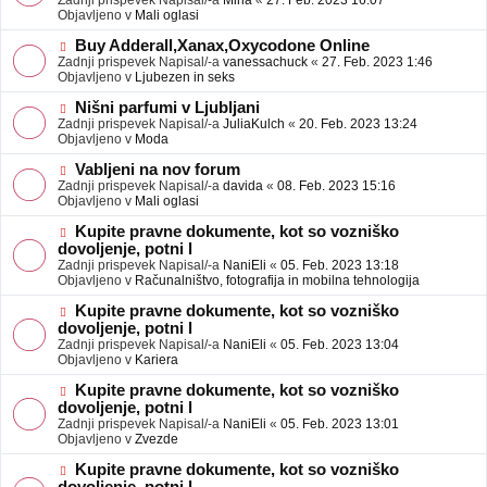
Zadnji prispevek Napisal/-a
Mina
«
27. Feb. 2023 16:07
a
e
Objavljeno v
Mali oglasi
v
o
e
b
N
Buy Adderall,Xanax,Oxycodone Online
j
o
Zadnji prispevek Napisal/-a
vanessachuck
«
27. Feb. 2023 1:46
a
v
Objavljeno v
Ljubezen in seks
v
e
e
o
N
Nišni parfumi v Ljubljani
b
o
Zadnji prispevek Napisal/-a
JuliaKulch
«
20. Feb. 2023 13:24
j
v
Objavljeno v
Moda
a
e
v
o
N
Vabljeni na nov forum
e
b
o
Zadnji prispevek Napisal/-a
davida
«
08. Feb. 2023 15:16
j
v
Objavljeno v
Mali oglasi
a
e
v
o
N
Kupite pravne dokumente, kot so vozniško
e
b
o
dovoljenje, potni l
j
v
Zadnji prispevek Napisal/-a
NaniEli
«
05. Feb. 2023 13:18
a
e
Objavljeno v
Računalništvo, fotografija in mobilna tehnologija
v
o
e
b
N
Kupite pravne dokumente, kot so vozniško
j
o
dovoljenje, potni l
a
v
Zadnji prispevek Napisal/-a
NaniEli
«
05. Feb. 2023 13:04
v
e
Objavljeno v
Kariera
e
o
b
N
Kupite pravne dokumente, kot so vozniško
j
o
dovoljenje, potni l
a
v
Zadnji prispevek Napisal/-a
NaniEli
«
05. Feb. 2023 13:01
v
e
Objavljeno v
Zvezde
e
o
b
N
Kupite pravne dokumente, kot so vozniško
j
o