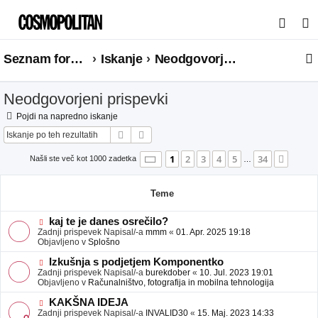
I
s
Seznam forumov
Iskanje
Neodgovorjeni prispevki
k
a
Neodgovorjeni prispevki
n
j
Pojdi na napredno iskanje
Iskanje
Napredno iskanje
e
Stran
1
od
34
1
2
3
4
5
34
Nasle
Našli ste več kot 1000 zadetka
…
Teme
N
kaj te je danes osrečilo?
o
Zadnji prispevek Napisal/-a
mmm
«
01. Apr. 2025 19:18
v
Objavljeno v
Splošno
e
o
N
Izkušnja s podjetjem Komponentko
b
o
Zadnji prispevek Napisal/-a
burekdober
«
10. Jul. 2023 19:01
j
v
Objavljeno v
Računalništvo, fotografija in mobilna tehnologija
a
e
v
o
N
KAKŠNA IDEJA
e
b
o
Zadnji prispevek Napisal/-a
INVALID30
«
15. Maj. 2023 14:33