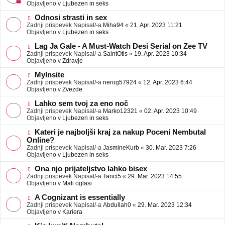
j
v
Objavljeno v
Ljubezen in seks
a
e
v
o
N
Odnosi strasti in sex
e
b
o
Zadnji prispevek Napisal/-a
Miha94
«
21. Apr. 2023 11:21
j
v
Objavljeno v
Ljubezen in seks
a
e
v
o
N
Lag Ja Gale - A Must-Watch Desi Serial on Zee TV
e
b
o
Zadnji prispevek Napisal/-a
SaintOtis
«
19. Apr. 2023 10:34
j
v
Objavljeno v
Zdravje
a
e
v
o
N
MyInsite
e
b
o
Zadnji prispevek Napisal/-a
nerog57924
«
12. Apr. 2023 6:44
j
v
Objavljeno v
Zvezde
a
e
v
o
N
Lahko sem tvoj za eno noč
e
b
o
Zadnji prispevek Napisal/-a
Marko12321
«
02. Apr. 2023 10:49
j
v
Objavljeno v
Ljubezen in seks
a
e
v
o
N
Kateri je najboljši kraj za nakup Poceni Nembutal
e
b
o
Online?
j
v
Zadnji prispevek Napisal/-a
JasmineKurb
«
30. Mar. 2023 7:26
a
e
Objavljeno v
Ljubezen in seks
v
o
e
b
N
Ona njo prijateljstvo lahko bisex
j
o
Zadnji prispevek Napisal/-a
Tanci5
«
29. Mar. 2023 14:55
a
v
Objavljeno v
Mali oglasi
v
e
e
o
N
A Cognizant is essentially
b
o
Zadnji prispevek Napisal/-a
Abdullah0
«
29. Mar. 2023 12:34
j
v
Objavljeno v
Kariera
a
e
v
o