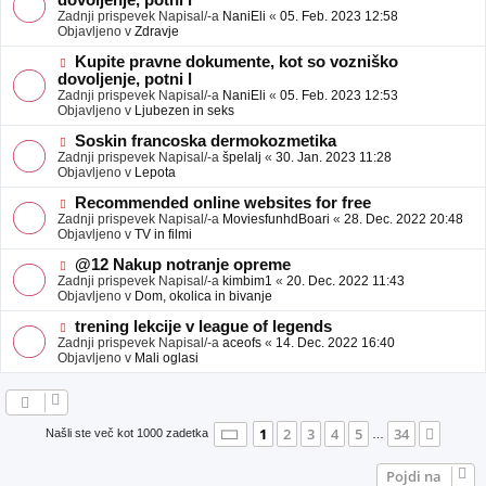
dovoljenje, potni l
a
v
Zadnji prispevek Napisal/-a
NaniEli
«
05. Feb. 2023 12:58
v
e
Objavljeno v
Zdravje
e
o
b
N
Kupite pravne dokumente, kot so vozniško
j
o
dovoljenje, potni l
a
v
Zadnji prispevek Napisal/-a
NaniEli
«
05. Feb. 2023 12:53
v
e
Objavljeno v
Ljubezen in seks
e
o
b
N
Soskin francoska dermokozmetika
j
o
Zadnji prispevek Napisal/-a
špelalj
«
30. Jan. 2023 11:28
a
v
Objavljeno v
Lepota
v
e
e
o
N
Recommended online websites for free
b
o
Zadnji prispevek Napisal/-a
MoviesfunhdBoari
«
28. Dec. 2022 20:48
j
v
Objavljeno v
TV in filmi
a
e
v
o
N
@12 Nakup notranje opreme
e
b
o
Zadnji prispevek Napisal/-a
kimbim1
«
20. Dec. 2022 11:43
j
v
Objavljeno v
Dom, okolica in bivanje
a
e
v
o
N
trening lekcije v league of legends
e
b
o
Zadnji prispevek Napisal/-a
aceofs
«
14. Dec. 2022 16:40
j
v
Objavljeno v
Mali oglasi
a
e
v
o
e
b
j
a
Stran
1
od
34
1
2
3
4
5
34
Nasle
Našli ste več kot 1000 zadetka
…
v
e
Pojdi na