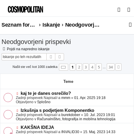
I
s
Seznam forumov
Iskanje
Neodgovorjeni prispevki
k
a
Neodgovorjeni prispevki
n
j
Pojdi na napredno iskanje
Iskanje
Napredno iskanje
e
Stran
1
od
34
1
2
3
4
5
34
Nasle
Našli ste več kot 1000 zadetka
…
Teme
N
kaj te je danes osrečilo?
o
Zadnji prispevek Napisal/-a
mmm
«
01. Apr. 2025 19:18
v
Objavljeno v
Splošno
e
o
N
Izkušnja s podjetjem Komponentko
b
o
Zadnji prispevek Napisal/-a
burekdober
«
10. Jul. 2023 19:01
j
v
Objavljeno v
Računalništvo, fotografija in mobilna tehnologija
a
e
v
o
N
KAKŠNA IDEJA
e
b
o
Zadnji prispevek Napisal/-a
INVALID30
«
15. Maj. 2023 14:33