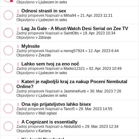
j
v
Objavljeno v
Ljubezen in seks
a
e
v
o
N
Odnosi strasti in sex
e
b
o
Zadnji prispevek Napisal/-a
Miha94
«
21. Apr. 2023 11:21
j
v
Objavljeno v
Ljubezen in seks
a
e
v
o
N
Lag Ja Gale - A Must-Watch Desi Serial on Zee TV
e
b
o
Zadnji prispevek Napisal/-a
SaintOtis
«
19. Apr. 2023 10:34
j
v
Objavljeno v
Zdravje
a
e
v
o
N
MyInsite
e
b
o
Zadnji prispevek Napisal/-a
nerog57924
«
12. Apr. 2023 6:44
j
v
Objavljeno v
Zvezde
a
e
v
o
N
Lahko sem tvoj za eno noč
e
b
o
Zadnji prispevek Napisal/-a
Marko12321
«
02. Apr. 2023 10:49
j
v
Objavljeno v
Ljubezen in seks
a
e
v
o
N
Kateri je najboljši kraj za nakup Poceni Nembutal
e
b
o
Online?
j
v
Zadnji prispevek Napisal/-a
JasmineKurb
«
30. Mar. 2023 7:26
a
e
Objavljeno v
Ljubezen in seks
v
o
e
b
N
Ona njo prijateljstvo lahko bisex
j
o
Zadnji prispevek Napisal/-a
Tanci5
«
29. Mar. 2023 14:55
a
v
Objavljeno v
Mali oglasi
v
e
e
o
N
A Cognizant is essentially
b
o
Zadnji prispevek Napisal/-a
Abdullah0
«
29. Mar. 2023 12:34
j
v
Objavljeno v
Kariera
a
e
v
o