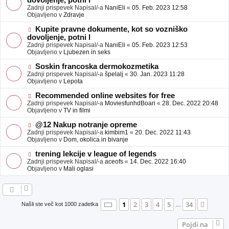
dovoljenje, potni l
a
v
Zadnji prispevek Napisal/-a
NaniEli
«
05. Feb. 2023 12:58
v
e
Objavljeno v
Zdravje
e
o
b
N
Kupite pravne dokumente, kot so vozniško
j
o
dovoljenje, potni l
a
v
Zadnji prispevek Napisal/-a
NaniEli
«
05. Feb. 2023 12:53
v
e
Objavljeno v
Ljubezen in seks
e
o
b
N
Soskin francoska dermokozmetika
j
o
Zadnji prispevek Napisal/-a
špelalj
«
30. Jan. 2023 11:28
a
v
Objavljeno v
Lepota
v
e
e
o
N
Recommended online websites for free
b
o
Zadnji prispevek Napisal/-a
MoviesfunhdBoari
«
28. Dec. 2022 20:48
j
v
Objavljeno v
TV in filmi
a
e
v
o
N
@12 Nakup notranje opreme
e
b
o
Zadnji prispevek Napisal/-a
kimbim1
«
20. Dec. 2022 11:43
j
v
Objavljeno v
Dom, okolica in bivanje
a
e
v
o
N
trening lekcije v league of legends
e
b
o
Zadnji prispevek Napisal/-a
aceofs
«
14. Dec. 2022 16:40
j
v
Objavljeno v
Mali oglasi
a
e
v
o
e
b
j
a
Stran
1
od
34
1
2
3
4
5
34
Nasle
Našli ste več kot 1000 zadetka
…
v
e
Pojdi na