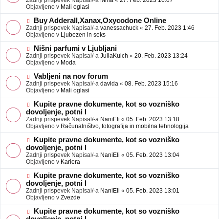
Zadnji prispevek Napisal/-a
Mina
«
27. Feb. 2023 16:07
a
e
Objavljeno v
Mali oglasi
v
o
e
b
N
Buy Adderall,Xanax,Oxycodone Online
j
o
Zadnji prispevek Napisal/-a
vanessachuck
«
27. Feb. 2023 1:46
a
v
Objavljeno v
Ljubezen in seks
v
e
e
o
N
Nišni parfumi v Ljubljani
b
o
Zadnji prispevek Napisal/-a
JuliaKulch
«
20. Feb. 2023 13:24
j
v
Objavljeno v
Moda
a
e
v
o
N
Vabljeni na nov forum
e
b
o
Zadnji prispevek Napisal/-a
davida
«
08. Feb. 2023 15:16
j
v
Objavljeno v
Mali oglasi
a
e
v
o
N
Kupite pravne dokumente, kot so vozniško
e
b
o
dovoljenje, potni l
j
v
Zadnji prispevek Napisal/-a
NaniEli
«
05. Feb. 2023 13:18
a
e
Objavljeno v
Računalništvo, fotografija in mobilna tehnologija
v
o
e
b
N
Kupite pravne dokumente, kot so vozniško
j
o
dovoljenje, potni l
a
v
Zadnji prispevek Napisal/-a
NaniEli
«
05. Feb. 2023 13:04
v
e
Objavljeno v
Kariera
e
o
b
N
Kupite pravne dokumente, kot so vozniško
j
o
dovoljenje, potni l
a
v
Zadnji prispevek Napisal/-a
NaniEli
«
05. Feb. 2023 13:01
v
e
Objavljeno v
Zvezde
e
o
b
N
Kupite pravne dokumente, kot so vozniško
j
o