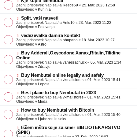
N
Kje kupiti Nembutal
e
b
o
Zadnji prispevek Napisal/-a
Reece69
«
25. Mar. 2023 12:58
j
v
Objavljeno v
Kuhinja
a
e
v
o
N
Split, vaši nasveti
e
b
o
Zadnji prispevek Napisal/-a
Ante10
«
23. Mar. 2023 11:22
j
v
Objavljeno v
Potovanja
a
e
v
o
N
vedezevalka damira kontakt
e
b
o
Zadnji prispevek Napisal/-a
obupano
«
18. Mar. 2023 10:27
j
v
Objavljeno v
Astro
a
e
v
o
N
Buy Adderall,Oxycodone,Xanax,Ritalin,Tilidine
e
b
o
Online
j
v
Zadnji prispevek Napisal/-a
vanessachuck
«
05. Mar. 2023 1:34
a
e
Objavljeno v
Zdravje
v
o
e
b
N
Buy Nembutal online legally and safely
j
o
Zadnji prispevek Napisal/-a
vkmallstores
«
01. Mar. 2023 15:41
a
v
Objavljeno v
Lepota
v
e
e
o
N
Best place to buy Nembutal in 2023
b
o
Zadnji prispevek Napisal/-a
vkmallstores
«
01. Mar. 2023 15:41
j
v
Objavljeno v
Moda
a
e
v
o
N
How to buy Nembutal with Bitcoin
e
b
o
Zadnji prispevek Napisal/-a
vkmallstores
«
01. Mar. 2023 15:40
j
v
Objavljeno v
Ljubezen in seks
a
e
v
o
N
Iščem inštrukcije za smer BIBLIOTEKARSTVO
e
b
o
(ŠPIK)
j
v