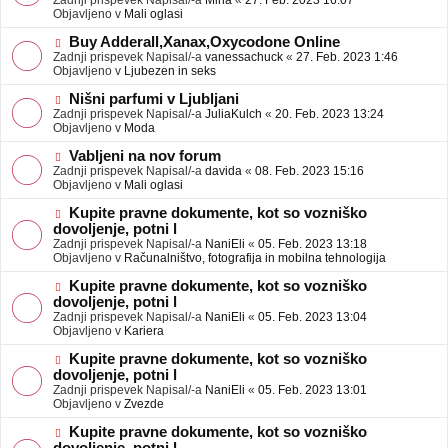
Zadnji prispevek Napisal/-a
Mina
«
27. Feb. 2023 16:07
a
e
Objavljeno v
Mali oglasi
v
o
e
b
N
Buy Adderall,Xanax,Oxycodone Online
j
o
Zadnji prispevek Napisal/-a
vanessachuck
«
27. Feb. 2023 1:46
a
v
Objavljeno v
Ljubezen in seks
v
e
e
o
N
Nišni parfumi v Ljubljani
b
o
Zadnji prispevek Napisal/-a
JuliaKulch
«
20. Feb. 2023 13:24
j
v
Objavljeno v
Moda
a
e
v
o
N
Vabljeni na nov forum
e
b
o
Zadnji prispevek Napisal/-a
davida
«
08. Feb. 2023 15:16
j
v
Objavljeno v
Mali oglasi
a
e
v
o
N
Kupite pravne dokumente, kot so vozniško
e
b
o
dovoljenje, potni l
j
v
Zadnji prispevek Napisal/-a
NaniEli
«
05. Feb. 2023 13:18
a
e
Objavljeno v
Računalništvo, fotografija in mobilna tehnologija
v
o
e
b
N
Kupite pravne dokumente, kot so vozniško
j
o
dovoljenje, potni l
a
v
Zadnji prispevek Napisal/-a
NaniEli
«
05. Feb. 2023 13:04
v
e
Objavljeno v
Kariera
e
o
b
N
Kupite pravne dokumente, kot so vozniško
j
o
dovoljenje, potni l
a
v
Zadnji prispevek Napisal/-a
NaniEli
«
05. Feb. 2023 13:01
v
e
Objavljeno v
Zvezde
e
o
b
N
Kupite pravne dokumente, kot so vozniško
j
o