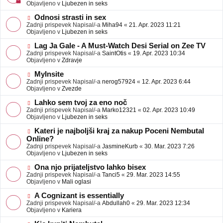
j
v
Objavljeno v
Ljubezen in seks
a
e
v
o
N
Odnosi strasti in sex
e
b
o
Zadnji prispevek Napisal/-a
Miha94
«
21. Apr. 2023 11:21
j
v
Objavljeno v
Ljubezen in seks
a
e
v
o
N
Lag Ja Gale - A Must-Watch Desi Serial on Zee TV
e
b
o
Zadnji prispevek Napisal/-a
SaintOtis
«
19. Apr. 2023 10:34
j
v
Objavljeno v
Zdravje
a
e
v
o
N
MyInsite
e
b
o
Zadnji prispevek Napisal/-a
nerog57924
«
12. Apr. 2023 6:44
j
v
Objavljeno v
Zvezde
a
e
v
o
N
Lahko sem tvoj za eno noč
e
b
o
Zadnji prispevek Napisal/-a
Marko12321
«
02. Apr. 2023 10:49
j
v
Objavljeno v
Ljubezen in seks
a
e
v
o
N
Kateri je najboljši kraj za nakup Poceni Nembutal
e
b
o
Online?
j
v
Zadnji prispevek Napisal/-a
JasmineKurb
«
30. Mar. 2023 7:26
a
e
Objavljeno v
Ljubezen in seks
v
o
e
b
N
Ona njo prijateljstvo lahko bisex
j
o
Zadnji prispevek Napisal/-a
Tanci5
«
29. Mar. 2023 14:55
a
v
Objavljeno v
Mali oglasi
v
e
e
o
N
A Cognizant is essentially
b
o
Zadnji prispevek Napisal/-a
Abdullah0
«
29. Mar. 2023 12:34
j
v
Objavljeno v
Kariera
a
e
v
o