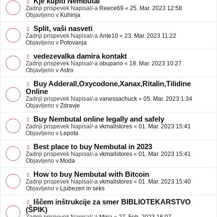
N
Kje kupiti Nembutal
e
b
o
Zadnji prispevek Napisal/-a
Reece69
«
25. Mar. 2023 12:58
j
v
Objavljeno v
Kuhinja
a
e
v
o
N
Split, vaši nasveti
e
b
o
Zadnji prispevek Napisal/-a
Ante10
«
23. Mar. 2023 11:22
j
v
Objavljeno v
Potovanja
a
e
v
o
N
vedezevalka damira kontakt
e
b
o
Zadnji prispevek Napisal/-a
obupano
«
18. Mar. 2023 10:27
j
v
Objavljeno v
Astro
a
e
v
o
N
Buy Adderall,Oxycodone,Xanax,Ritalin,Tilidine
e
b
o
Online
j
v
Zadnji prispevek Napisal/-a
vanessachuck
«
05. Mar. 2023 1:34
a
e
Objavljeno v
Zdravje
v
o
e
b
N
Buy Nembutal online legally and safely
j
o
Zadnji prispevek Napisal/-a
vkmallstores
«
01. Mar. 2023 15:41
a
v
Objavljeno v
Lepota
v
e
e
o
N
Best place to buy Nembutal in 2023
b
o
Zadnji prispevek Napisal/-a
vkmallstores
«
01. Mar. 2023 15:41
j
v
Objavljeno v
Moda
a
e
v
o
N
How to buy Nembutal with Bitcoin
e
b
o
Zadnji prispevek Napisal/-a
vkmallstores
«
01. Mar. 2023 15:40
j
v
Objavljeno v
Ljubezen in seks
a
e
v
o
N
Iščem inštrukcije za smer BIBLIOTEKARSTVO
e
b
o
(ŠPIK)
j
v