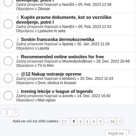
dovoljenje, potni l
a
v
Zadnji prispevek Napisal/-a
NaniEli
«
05. Feb. 2023 12:58
v
e
Objavljeno v
Zdravje
e
o
b
N
Kupite pravne dokumente, kot so vozniško
j
o
dovoljenje, potni l
a
v
Zadnji prispevek Napisal/-a
NaniEli
«
05. Feb. 2023 12:53
v
e
Objavljeno v
Ljubezen in seks
e
o
b
N
Soskin francoska dermokozmetika
j
o
Zadnji prispevek Napisal/-a
špelalj
«
30. Jan. 2023 11:28
a
v
Objavljeno v
Lepota
v
e
e
o
N
Recommended online websites for free
b
o
Zadnji prispevek Napisal/-a
MoviesfunhdBoari
«
28. Dec. 2022 20:48
j
v
Objavljeno v
TV in filmi
a
e
v
o
N
@12 Nakup notranje opreme
e
b
o
Zadnji prispevek Napisal/-a
kimbim1
«
20. Dec. 2022 11:43
j
v
Objavljeno v
Dom, okolica in bivanje
a
e
v
o
N
trening lekcije v league of legends
e
b
o
Zadnji prispevek Napisal/-a
aceofs
«
14. Dec. 2022 16:40
j
v
Objavljeno v
Mali oglasi
a
e
v
o
e
b
j
a
Stran
1
od
34
1
2
3
4
5
34
Nasle
Našli ste več kot 1000 zadetka
…
v
e
Pojdi na