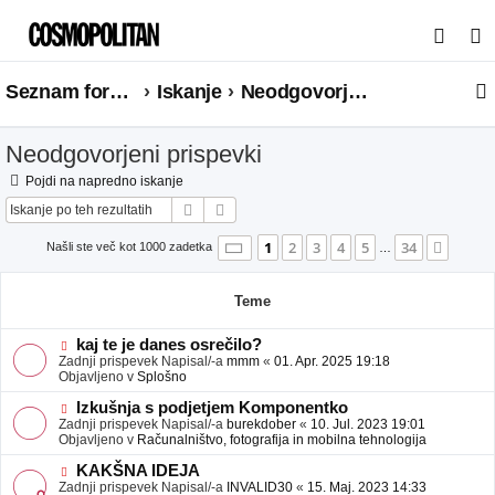
I
s
Seznam forumov
Iskanje
Neodgovorjeni prispevki
k
a
Neodgovorjeni prispevki
n
j
Pojdi na napredno iskanje
Iskanje
Napredno iskanje
e
Stran
1
od
34
1
2
3
4
5
34
Nasle
Našli ste več kot 1000 zadetka
…
Teme
N
kaj te je danes osrečilo?
o
Zadnji prispevek Napisal/-a
mmm
«
01. Apr. 2025 19:18
v
Objavljeno v
Splošno
e
o
N
Izkušnja s podjetjem Komponentko
b
o
Zadnji prispevek Napisal/-a
burekdober
«
10. Jul. 2023 19:01
j
v
Objavljeno v
Računalništvo, fotografija in mobilna tehnologija
a
e
v
o
N
KAKŠNA IDEJA
e
b
o
Zadnji prispevek Napisal/-a
INVALID30
«
15. Maj. 2023 14:33