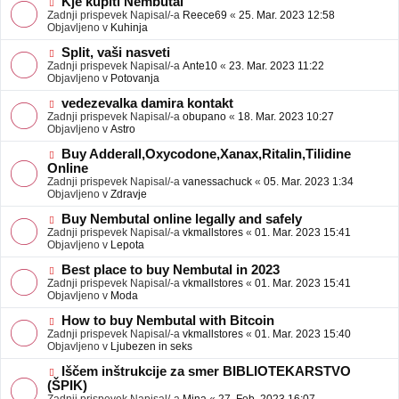
N
Kje kupiti Nembutal
e
b
o
Zadnji prispevek Napisal/-a
Reece69
«
25. Mar. 2023 12:58
j
v
Objavljeno v
Kuhinja
a
e
v
o
N
Split, vaši nasveti
e
b
o
Zadnji prispevek Napisal/-a
Ante10
«
23. Mar. 2023 11:22
j
v
Objavljeno v
Potovanja
a
e
v
o
N
vedezevalka damira kontakt
e
b
o
Zadnji prispevek Napisal/-a
obupano
«
18. Mar. 2023 10:27
j
v
Objavljeno v
Astro
a
e
v
o
N
Buy Adderall,Oxycodone,Xanax,Ritalin,Tilidine
e
b
o
Online
j
v
Zadnji prispevek Napisal/-a
vanessachuck
«
05. Mar. 2023 1:34
a
e
Objavljeno v
Zdravje
v
o
e
b
N
Buy Nembutal online legally and safely
j
o
Zadnji prispevek Napisal/-a
vkmallstores
«
01. Mar. 2023 15:41
a
v
Objavljeno v
Lepota
v
e
e
o
N
Best place to buy Nembutal in 2023
b
o
Zadnji prispevek Napisal/-a
vkmallstores
«
01. Mar. 2023 15:41
j
v
Objavljeno v
Moda
a
e
v
o
N
How to buy Nembutal with Bitcoin
e
b
o
Zadnji prispevek Napisal/-a
vkmallstores
«
01. Mar. 2023 15:40
j
v
Objavljeno v
Ljubezen in seks
a
e
v
o
N
Iščem inštrukcije za smer BIBLIOTEKARSTVO
e
b
o
(ŠPIK)
j
v