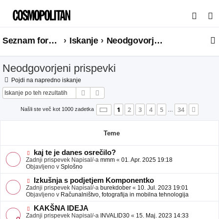
I
s
Seznam forumov
Iskanje
Neodgovorjeni prispevki
k
a
Neodgovorjeni prispevki
n
j
Pojdi na napredno iskanje
Iskanje
Napredno iskanje
e
Stran
1
od
34
1
2
3
4
5
34
Nasle
Našli ste več kot 1000 zadetka
…
Teme
N
kaj te je danes osrečilo?
o
Zadnji prispevek Napisal/-a
mmm
«
01. Apr. 2025 19:18
v
Objavljeno v
Splošno
e
o
N
Izkušnja s podjetjem Komponentko
b
o
Zadnji prispevek Napisal/-a
burekdober
«
10. Jul. 2023 19:01
j
v
Objavljeno v
Računalništvo, fotografija in mobilna tehnologija
a
e
v
o
N
KAKŠNA IDEJA
e
b
o
Zadnji prispevek Napisal/-a
INVALID30
«
15. Maj. 2023 14:33