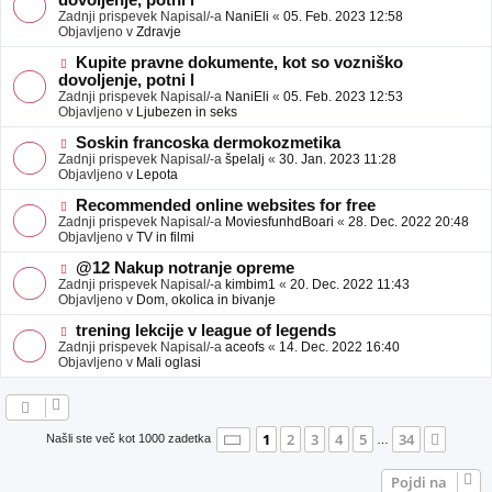
dovoljenje, potni l
a
v
Zadnji prispevek Napisal/-a
NaniEli
«
05. Feb. 2023 12:58
v
e
Objavljeno v
Zdravje
e
o
b
N
Kupite pravne dokumente, kot so vozniško
j
o
dovoljenje, potni l
a
v
Zadnji prispevek Napisal/-a
NaniEli
«
05. Feb. 2023 12:53
v
e
Objavljeno v
Ljubezen in seks
e
o
b
N
Soskin francoska dermokozmetika
j
o
Zadnji prispevek Napisal/-a
špelalj
«
30. Jan. 2023 11:28
a
v
Objavljeno v
Lepota
v
e
e
o
N
Recommended online websites for free
b
o
Zadnji prispevek Napisal/-a
MoviesfunhdBoari
«
28. Dec. 2022 20:48
j
v
Objavljeno v
TV in filmi
a
e
v
o
N
@12 Nakup notranje opreme
e
b
o
Zadnji prispevek Napisal/-a
kimbim1
«
20. Dec. 2022 11:43
j
v
Objavljeno v
Dom, okolica in bivanje
a
e
v
o
N
trening lekcije v league of legends
e
b
o
Zadnji prispevek Napisal/-a
aceofs
«
14. Dec. 2022 16:40
j
v
Objavljeno v
Mali oglasi
a
e
v
o
e
b
j
a
Stran
1
od
34
1
2
3
4
5
34
Nasle
Našli ste več kot 1000 zadetka
…
v
e
Pojdi na