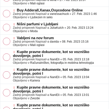
Zadnji prispevek Napisal/-a
Mina
«
27. Feb. 2023 16:07
a
e
Objavljeno v
Mali oglasi
v
o
e
b
N
Buy Adderall,Xanax,Oxycodone Online
j
o
Zadnji prispevek Napisal/-a
vanessachuck
«
27. Feb. 2023 1:46
a
v
Objavljeno v
Ljubezen in seks
v
e
e
o
N
Nišni parfumi v Ljubljani
b
o
Zadnji prispevek Napisal/-a
JuliaKulch
«
20. Feb. 2023 13:24
j
v
Objavljeno v
Moda
a
e
v
o
N
Vabljeni na nov forum
e
b
o
Zadnji prispevek Napisal/-a
davida
«
08. Feb. 2023 15:16
j
v
Objavljeno v
Mali oglasi
a
e
v
o
N
Kupite pravne dokumente, kot so vozniško
e
b
o
dovoljenje, potni l
j
v
Zadnji prispevek Napisal/-a
NaniEli
«
05. Feb. 2023 13:18
a
e
Objavljeno v
Računalništvo, fotografija in mobilna tehnologija
v
o
e
b
N
Kupite pravne dokumente, kot so vozniško
j
o
dovoljenje, potni l
a
v
Zadnji prispevek Napisal/-a
NaniEli
«
05. Feb. 2023 13:04
v
e
Objavljeno v
Kariera
e
o
b
N
Kupite pravne dokumente, kot so vozniško
j
o
dovoljenje, potni l
a
v
Zadnji prispevek Napisal/-a
NaniEli
«
05. Feb. 2023 13:01
v
e
Objavljeno v
Zvezde
e
o
b
N
Kupite pravne dokumente, kot so vozniško
j
o