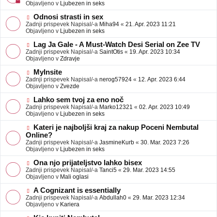
j
v
Objavljeno v
Ljubezen in seks
a
e
v
o
N
Odnosi strasti in sex
e
b
o
Zadnji prispevek Napisal/-a
Miha94
«
21. Apr. 2023 11:21
j
v
Objavljeno v
Ljubezen in seks
a
e
v
o
N
Lag Ja Gale - A Must-Watch Desi Serial on Zee TV
e
b
o
Zadnji prispevek Napisal/-a
SaintOtis
«
19. Apr. 2023 10:34
j
v
Objavljeno v
Zdravje
a
e
v
o
N
MyInsite
e
b
o
Zadnji prispevek Napisal/-a
nerog57924
«
12. Apr. 2023 6:44
j
v
Objavljeno v
Zvezde
a
e
v
o
N
Lahko sem tvoj za eno noč
e
b
o
Zadnji prispevek Napisal/-a
Marko12321
«
02. Apr. 2023 10:49
j
v
Objavljeno v
Ljubezen in seks
a
e
v
o
N
Kateri je najboljši kraj za nakup Poceni Nembutal
e
b
o
Online?
j
v
Zadnji prispevek Napisal/-a
JasmineKurb
«
30. Mar. 2023 7:26
a
e
Objavljeno v
Ljubezen in seks
v
o
e
b
N
Ona njo prijateljstvo lahko bisex
j
o
Zadnji prispevek Napisal/-a
Tanci5
«
29. Mar. 2023 14:55
a
v
Objavljeno v
Mali oglasi
v
e
e
o
N
A Cognizant is essentially
b
o
Zadnji prispevek Napisal/-a
Abdullah0
«
29. Mar. 2023 12:34
j
v
Objavljeno v
Kariera
a
e
v
o