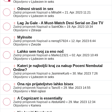
j
v
Objavljeno v
Ljubezen in seks
a
e
v
o
N
Odnosi strasti in sex
e
b
o
Zadnji prispevek Napisal/-a
Miha94
«
21. Apr. 2023 11:21
j
v
Objavljeno v
Ljubezen in seks
a
e
v
o
N
Lag Ja Gale - A Must-Watch Desi Serial on Zee TV
e
b
o
Zadnji prispevek Napisal/-a
SaintOtis
«
19. Apr. 2023 10:34
j
v
Objavljeno v
Zdravje
a
e
v
o
N
MyInsite
e
b
o
Zadnji prispevek Napisal/-a
nerog57924
«
12. Apr. 2023 6:44
j
v
Objavljeno v
Zvezde
a
e
v
o
N
Lahko sem tvoj za eno noč
e
b
o
Zadnji prispevek Napisal/-a
Marko12321
«
02. Apr. 2023 10:49
j
v
Objavljeno v
Ljubezen in seks
a
e
v
o
N
Kateri je najboljši kraj za nakup Poceni Nembutal
e
b
o
Online?
j
v
Zadnji prispevek Napisal/-a
JasmineKurb
«
30. Mar. 2023 7:26
a
e
Objavljeno v
Ljubezen in seks
v
o
e
b
N
Ona njo prijateljstvo lahko bisex
j
o
Zadnji prispevek Napisal/-a
Tanci5
«
29. Mar. 2023 14:55
a
v
Objavljeno v
Mali oglasi
v
e
e
o
N
A Cognizant is essentially
b
o
Zadnji prispevek Napisal/-a
Abdullah0
«
29. Mar. 2023 12:34
j
v
Objavljeno v
Kariera
a
e
v
o