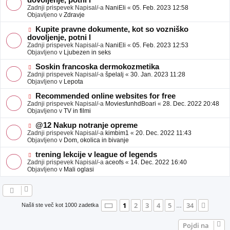
dovoljenje, potni l
a
v
Zadnji prispevek Napisal/-a
NaniEli
«
05. Feb. 2023 12:58
v
e
Objavljeno v
Zdravje
e
o
b
N
Kupite pravne dokumente, kot so vozniško
j
o
dovoljenje, potni l
a
v
Zadnji prispevek Napisal/-a
NaniEli
«
05. Feb. 2023 12:53
v
e
Objavljeno v
Ljubezen in seks
e
o
b
N
Soskin francoska dermokozmetika
j
o
Zadnji prispevek Napisal/-a
špelalj
«
30. Jan. 2023 11:28
a
v
Objavljeno v
Lepota
v
e
e
o
N
Recommended online websites for free
b
o
Zadnji prispevek Napisal/-a
MoviesfunhdBoari
«
28. Dec. 2022 20:48
j
v
Objavljeno v
TV in filmi
a
e
v
o
N
@12 Nakup notranje opreme
e
b
o
Zadnji prispevek Napisal/-a
kimbim1
«
20. Dec. 2022 11:43
j
v
Objavljeno v
Dom, okolica in bivanje
a
e
v
o
N
trening lekcije v league of legends
e
b
o
Zadnji prispevek Napisal/-a
aceofs
«
14. Dec. 2022 16:40
j
v
Objavljeno v
Mali oglasi
a
e
v
o
e
b
j
a
Stran
1
od
34
1
2
3
4
5
34
Nasle
Našli ste več kot 1000 zadetka
…
v
e
Pojdi na