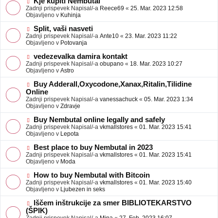
N
Kje kupiti Nembutal
e
b
o
Zadnji prispevek Napisal/-a
Reece69
«
25. Mar. 2023 12:58
j
v
Objavljeno v
Kuhinja
a
e
v
o
N
Split, vaši nasveti
e
b
o
Zadnji prispevek Napisal/-a
Ante10
«
23. Mar. 2023 11:22
j
v
Objavljeno v
Potovanja
a
e
v
o
N
vedezevalka damira kontakt
e
b
o
Zadnji prispevek Napisal/-a
obupano
«
18. Mar. 2023 10:27
j
v
Objavljeno v
Astro
a
e
v
o
N
Buy Adderall,Oxycodone,Xanax,Ritalin,Tilidine
e
b
o
Online
j
v
Zadnji prispevek Napisal/-a
vanessachuck
«
05. Mar. 2023 1:34
a
e
Objavljeno v
Zdravje
v
o
e
b
N
Buy Nembutal online legally and safely
j
o
Zadnji prispevek Napisal/-a
vkmallstores
«
01. Mar. 2023 15:41
a
v
Objavljeno v
Lepota
v
e
e
o
N
Best place to buy Nembutal in 2023
b
o
Zadnji prispevek Napisal/-a
vkmallstores
«
01. Mar. 2023 15:41
j
v
Objavljeno v
Moda
a
e
v
o
N
How to buy Nembutal with Bitcoin
e
b
o
Zadnji prispevek Napisal/-a
vkmallstores
«
01. Mar. 2023 15:40
j
v
Objavljeno v
Ljubezen in seks
a
e
v
o
N
Iščem inštrukcije za smer BIBLIOTEKARSTVO
e
b
o
(ŠPIK)
j
v