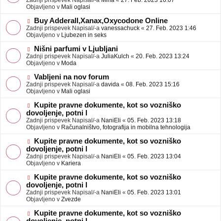
Zadnji prispevek Napisal/-a
Mina
«
27. Feb. 2023 16:07
a
e
Objavljeno v
Mali oglasi
v
o
e
b
N
Buy Adderall,Xanax,Oxycodone Online
j
o
Zadnji prispevek Napisal/-a
vanessachuck
«
27. Feb. 2023 1:46
a
v
Objavljeno v
Ljubezen in seks
v
e
e
o
N
Nišni parfumi v Ljubljani
b
o
Zadnji prispevek Napisal/-a
JuliaKulch
«
20. Feb. 2023 13:24
j
v
Objavljeno v
Moda
a
e
v
o
N
Vabljeni na nov forum
e
b
o
Zadnji prispevek Napisal/-a
davida
«
08. Feb. 2023 15:16
j
v
Objavljeno v
Mali oglasi
a
e
v
o
N
Kupite pravne dokumente, kot so vozniško
e
b
o
dovoljenje, potni l
j
v
Zadnji prispevek Napisal/-a
NaniEli
«
05. Feb. 2023 13:18
a
e
Objavljeno v
Računalništvo, fotografija in mobilna tehnologija
v
o
e
b
N
Kupite pravne dokumente, kot so vozniško
j
o
dovoljenje, potni l
a
v
Zadnji prispevek Napisal/-a
NaniEli
«
05. Feb. 2023 13:04
v
e
Objavljeno v
Kariera
e
o
b
N
Kupite pravne dokumente, kot so vozniško
j
o
dovoljenje, potni l
a
v
Zadnji prispevek Napisal/-a
NaniEli
«
05. Feb. 2023 13:01
v
e
Objavljeno v
Zvezde
e
o
b
N
Kupite pravne dokumente, kot so vozniško
j
o