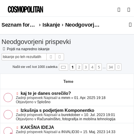
I
s
Seznam forumov
Iskanje
Neodgovorjeni prispevki
k
a
Neodgovorjeni prispevki
n
j
Pojdi na napredno iskanje
Iskanje
Napredno iskanje
e
Stran
1
od
34
1
2
3
4
5
34
Nasle
Našli ste več kot 1000 zadetka
…
Teme
N
kaj te je danes osrečilo?
o
Zadnji prispevek Napisal/-a
mmm
«
01. Apr. 2025 19:18
v
Objavljeno v
Splošno
e
o
N
Izkušnja s podjetjem Komponentko
b
o
Zadnji prispevek Napisal/-a
burekdober
«
10. Jul. 2023 19:01
j
v
Objavljeno v
Računalništvo, fotografija in mobilna tehnologija
a
e
v
o
N
KAKŠNA IDEJA
e
b
o
Zadnji prispevek Napisal/-a
INVALID30
«
15. Maj. 2023 14:33