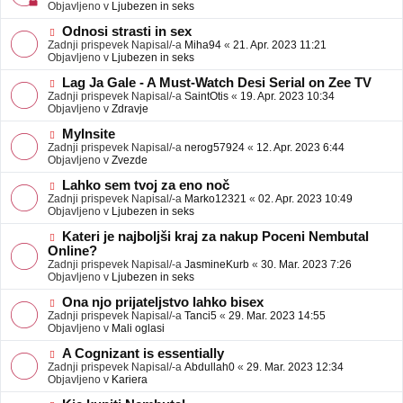
j
v
Objavljeno v
Ljubezen in seks
a
e
v
o
N
Odnosi strasti in sex
e
b
o
Zadnji prispevek Napisal/-a
Miha94
«
21. Apr. 2023 11:21
j
v
Objavljeno v
Ljubezen in seks
a
e
v
o
N
Lag Ja Gale - A Must-Watch Desi Serial on Zee TV
e
b
o
Zadnji prispevek Napisal/-a
SaintOtis
«
19. Apr. 2023 10:34
j
v
Objavljeno v
Zdravje
a
e
v
o
N
MyInsite
e
b
o
Zadnji prispevek Napisal/-a
nerog57924
«
12. Apr. 2023 6:44
j
v
Objavljeno v
Zvezde
a
e
v
o
N
Lahko sem tvoj za eno noč
e
b
o
Zadnji prispevek Napisal/-a
Marko12321
«
02. Apr. 2023 10:49
j
v
Objavljeno v
Ljubezen in seks
a
e
v
o
N
Kateri je najboljši kraj za nakup Poceni Nembutal
e
b
o
Online?
j
v
Zadnji prispevek Napisal/-a
JasmineKurb
«
30. Mar. 2023 7:26
a
e
Objavljeno v
Ljubezen in seks
v
o
e
b
N
Ona njo prijateljstvo lahko bisex
j
o
Zadnji prispevek Napisal/-a
Tanci5
«
29. Mar. 2023 14:55
a
v
Objavljeno v
Mali oglasi
v
e
e
o
N
A Cognizant is essentially
b
o
Zadnji prispevek Napisal/-a
Abdullah0
«
29. Mar. 2023 12:34
j
v
Objavljeno v
Kariera
a
e
v
o