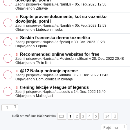
dovoljenje, potni l
a
v
Zadnji prispevek Napisal/-a
NaniEli
«
05. Feb. 2023 12:58
v
e
Objavljeno v
Zdravje
e
o
b
N
Kupite pravne dokumente, kot so vozniško
j
o
dovoljenje, potni l
a
v
Zadnji prispevek Napisal/-a
NaniEli
«
05. Feb. 2023 12:53
v
e
Objavljeno v
Ljubezen in seks
e
o
b
N
Soskin francoska dermokozmetika
j
o
Zadnji prispevek Napisal/-a
špelalj
«
30. Jan. 2023 11:28
a
v
Objavljeno v
Lepota
v
e
e
o
N
Recommended online websites for free
b
o
Zadnji prispevek Napisal/-a
MoviesfunhdBoari
«
28. Dec. 2022 20:48
j
v
Objavljeno v
TV in filmi
a
e
v
o
N
@12 Nakup notranje opreme
e
b
o
Zadnji prispevek Napisal/-a
kimbim1
«
20. Dec. 2022 11:43
j
v
Objavljeno v
Dom, okolica in bivanje
a
e
v
o
N
trening lekcije v league of legends
e
b
o
Zadnji prispevek Napisal/-a
aceofs
«
14. Dec. 2022 16:40
j
v
Objavljeno v
Mali oglasi
a
e
v
o
e
b
j
a
Stran
1
od
34
1
2
3
4
5
34
Nasle
Našli ste več kot 1000 zadetka
…
v
e
Pojdi na