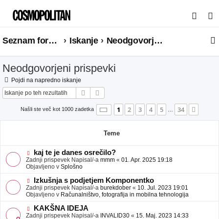
I
s
Seznam forumov
Iskanje
Neodgovorjeni prispevki
k
a
Neodgovorjeni prispevki
n
j
Pojdi na napredno iskanje
Iskanje
Napredno iskanje
e
Stran
1
od
34
1
2
3
4
5
34
Nasle
Našli ste več kot 1000 zadetka
…
Teme
N
kaj te je danes osrečilo?
o
Zadnji prispevek Napisal/-a
mmm
«
01. Apr. 2025 19:18
v
Objavljeno v
Splošno
e
o
N
Izkušnja s podjetjem Komponentko
b
o
Zadnji prispevek Napisal/-a
burekdober
«
10. Jul. 2023 19:01
j
v
Objavljeno v
Računalništvo, fotografija in mobilna tehnologija
a
e
v
o
N
KAKŠNA IDEJA
e
b
o
Zadnji prispevek Napisal/-a
INVALID30
«
15. Maj. 2023 14:33