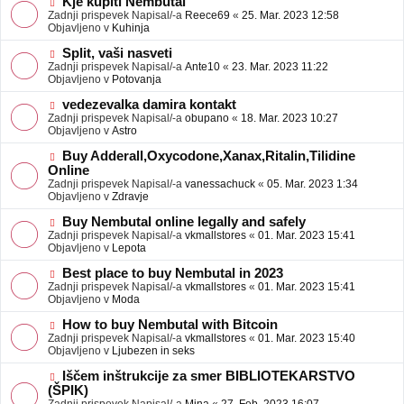
N
Kje kupiti Nembutal
e
b
o
Zadnji prispevek Napisal/-a
Reece69
«
25. Mar. 2023 12:58
j
v
Objavljeno v
Kuhinja
a
e
v
o
N
Split, vaši nasveti
e
b
o
Zadnji prispevek Napisal/-a
Ante10
«
23. Mar. 2023 11:22
j
v
Objavljeno v
Potovanja
a
e
v
o
N
vedezevalka damira kontakt
e
b
o
Zadnji prispevek Napisal/-a
obupano
«
18. Mar. 2023 10:27
j
v
Objavljeno v
Astro
a
e
v
o
N
Buy Adderall,Oxycodone,Xanax,Ritalin,Tilidine
e
b
o
Online
j
v
Zadnji prispevek Napisal/-a
vanessachuck
«
05. Mar. 2023 1:34
a
e
Objavljeno v
Zdravje
v
o
e
b
N
Buy Nembutal online legally and safely
j
o
Zadnji prispevek Napisal/-a
vkmallstores
«
01. Mar. 2023 15:41
a
v
Objavljeno v
Lepota
v
e
e
o
N
Best place to buy Nembutal in 2023
b
o
Zadnji prispevek Napisal/-a
vkmallstores
«
01. Mar. 2023 15:41
j
v
Objavljeno v
Moda
a
e
v
o
N
How to buy Nembutal with Bitcoin
e
b
o
Zadnji prispevek Napisal/-a
vkmallstores
«
01. Mar. 2023 15:40
j
v
Objavljeno v
Ljubezen in seks
a
e
v
o
N
Iščem inštrukcije za smer BIBLIOTEKARSTVO
e
b
o
(ŠPIK)
j
v