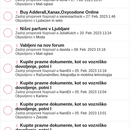
Zadnji prispevek Napisal/-a
Mina
«
27. Feb. 2023 16:07
a
e
Objavljeno v
Mali oglasi
v
o
e
b
N
Buy Adderall,Xanax,Oxycodone Online
j
o
Zadnji prispevek Napisal/-a
vanessachuck
«
27. Feb. 2023 1:46
a
v
Objavljeno v
Ljubezen in seks
v
e
e
o
N
Nišni parfumi v Ljubljani
b
o
Zadnji prispevek Napisal/-a
JuliaKulch
«
20. Feb. 2023 13:24
j
v
Objavljeno v
Moda
a
e
v
o
N
Vabljeni na nov forum
e
b
o
Zadnji prispevek Napisal/-a
davida
«
08. Feb. 2023 15:16
j
v
Objavljeno v
Mali oglasi
a
e
v
o
N
Kupite pravne dokumente, kot so vozniško
e
b
o
dovoljenje, potni l
j
v
Zadnji prispevek Napisal/-a
NaniEli
«
05. Feb. 2023 13:18
a
e
Objavljeno v
Računalništvo, fotografija in mobilna tehnologija
v
o
e
b
N
Kupite pravne dokumente, kot so vozniško
j
o
dovoljenje, potni l
a
v
Zadnji prispevek Napisal/-a
NaniEli
«
05. Feb. 2023 13:04
v
e
Objavljeno v
Kariera
e
o
b
N
Kupite pravne dokumente, kot so vozniško
j
o
dovoljenje, potni l
a
v
Zadnji prispevek Napisal/-a
NaniEli
«
05. Feb. 2023 13:01
v
e
Objavljeno v
Zvezde
e
o
b
N
Kupite pravne dokumente, kot so vozniško
j
o