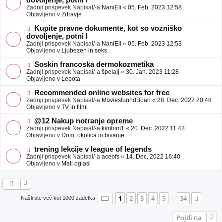
dovoljenje, potni l
a
v
Zadnji prispevek Napisal/-a
NaniEli
«
05. Feb. 2023 12:58
v
e
Objavljeno v
Zdravje
e
o
b
N
Kupite pravne dokumente, kot so vozniško
j
o
dovoljenje, potni l
a
v
Zadnji prispevek Napisal/-a
NaniEli
«
05. Feb. 2023 12:53
v
e
Objavljeno v
Ljubezen in seks
e
o
b
N
Soskin francoska dermokozmetika
j
o
Zadnji prispevek Napisal/-a
špelalj
«
30. Jan. 2023 11:28
a
v
Objavljeno v
Lepota
v
e
e
o
N
Recommended online websites for free
b
o
Zadnji prispevek Napisal/-a
MoviesfunhdBoari
«
28. Dec. 2022 20:48
j
v
Objavljeno v
TV in filmi
a
e
v
o
N
@12 Nakup notranje opreme
e
b
o
Zadnji prispevek Napisal/-a
kimbim1
«
20. Dec. 2022 11:43
j
v
Objavljeno v
Dom, okolica in bivanje
a
e
v
o
N
trening lekcije v league of legends
e
b
o
Zadnji prispevek Napisal/-a
aceofs
«
14. Dec. 2022 16:40
j
v
Objavljeno v
Mali oglasi
a
e
v
o
e
b
j
a
Stran
1
od
34
1
2
3
4
5
34
Nasle
Našli ste več kot 1000 zadetka
…
v
e
Pojdi na