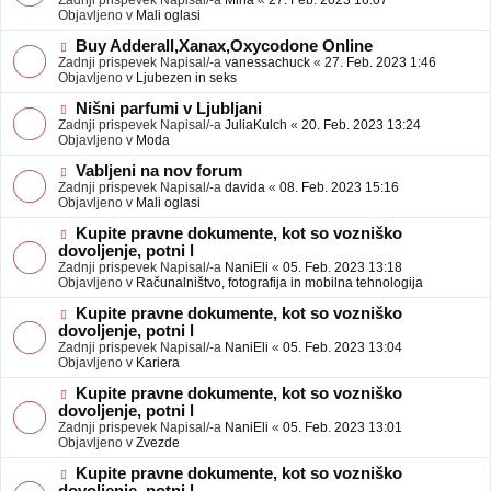
Zadnji prispevek Napisal/-a
Mina
«
27. Feb. 2023 16:07
a
e
Objavljeno v
Mali oglasi
v
o
e
b
N
Buy Adderall,Xanax,Oxycodone Online
j
o
Zadnji prispevek Napisal/-a
vanessachuck
«
27. Feb. 2023 1:46
a
v
Objavljeno v
Ljubezen in seks
v
e
e
o
N
Nišni parfumi v Ljubljani
b
o
Zadnji prispevek Napisal/-a
JuliaKulch
«
20. Feb. 2023 13:24
j
v
Objavljeno v
Moda
a
e
v
o
N
Vabljeni na nov forum
e
b
o
Zadnji prispevek Napisal/-a
davida
«
08. Feb. 2023 15:16
j
v
Objavljeno v
Mali oglasi
a
e
v
o
N
Kupite pravne dokumente, kot so vozniško
e
b
o
dovoljenje, potni l
j
v
Zadnji prispevek Napisal/-a
NaniEli
«
05. Feb. 2023 13:18
a
e
Objavljeno v
Računalništvo, fotografija in mobilna tehnologija
v
o
e
b
N
Kupite pravne dokumente, kot so vozniško
j
o
dovoljenje, potni l
a
v
Zadnji prispevek Napisal/-a
NaniEli
«
05. Feb. 2023 13:04
v
e
Objavljeno v
Kariera
e
o
b
N
Kupite pravne dokumente, kot so vozniško
j
o
dovoljenje, potni l
a
v
Zadnji prispevek Napisal/-a
NaniEli
«
05. Feb. 2023 13:01
v
e
Objavljeno v
Zvezde
e
o
b
N
Kupite pravne dokumente, kot so vozniško
j
o