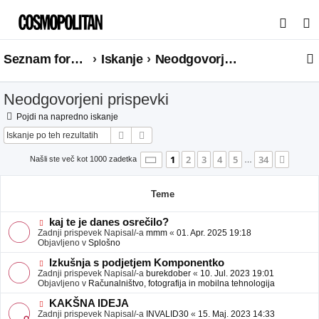
I
s
Seznam forumov
Iskanje
Neodgovorjeni prispevki
k
a
Neodgovorjeni prispevki
n
j
Pojdi na napredno iskanje
Iskanje
Napredno iskanje
e
Stran
1
od
34
1
2
3
4
5
34
Nasle
Našli ste več kot 1000 zadetka
…
Teme
N
kaj te je danes osrečilo?
o
Zadnji prispevek Napisal/-a
mmm
«
01. Apr. 2025 19:18
v
Objavljeno v
Splošno
e
o
N
Izkušnja s podjetjem Komponentko
b
o
Zadnji prispevek Napisal/-a
burekdober
«
10. Jul. 2023 19:01
j
v
Objavljeno v
Računalništvo, fotografija in mobilna tehnologija
a
e
v
o
N
KAKŠNA IDEJA
e
b
o
Zadnji prispevek Napisal/-a
INVALID30
«
15. Maj. 2023 14:33