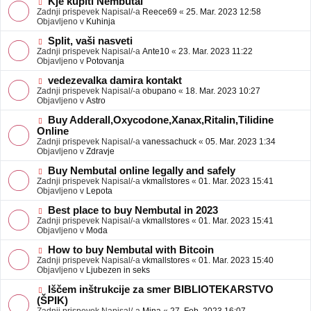
N
Kje kupiti Nembutal
e
b
o
Zadnji prispevek Napisal/-a
Reece69
«
25. Mar. 2023 12:58
j
v
Objavljeno v
Kuhinja
a
e
v
o
N
Split, vaši nasveti
e
b
o
Zadnji prispevek Napisal/-a
Ante10
«
23. Mar. 2023 11:22
j
v
Objavljeno v
Potovanja
a
e
v
o
N
vedezevalka damira kontakt
e
b
o
Zadnji prispevek Napisal/-a
obupano
«
18. Mar. 2023 10:27
j
v
Objavljeno v
Astro
a
e
v
o
N
Buy Adderall,Oxycodone,Xanax,Ritalin,Tilidine
e
b
o
Online
j
v
Zadnji prispevek Napisal/-a
vanessachuck
«
05. Mar. 2023 1:34
a
e
Objavljeno v
Zdravje
v
o
e
b
N
Buy Nembutal online legally and safely
j
o
Zadnji prispevek Napisal/-a
vkmallstores
«
01. Mar. 2023 15:41
a
v
Objavljeno v
Lepota
v
e
e
o
N
Best place to buy Nembutal in 2023
b
o
Zadnji prispevek Napisal/-a
vkmallstores
«
01. Mar. 2023 15:41
j
v
Objavljeno v
Moda
a
e
v
o
N
How to buy Nembutal with Bitcoin
e
b
o
Zadnji prispevek Napisal/-a
vkmallstores
«
01. Mar. 2023 15:40
j
v
Objavljeno v
Ljubezen in seks
a
e
v
o
N
Iščem inštrukcije za smer BIBLIOTEKARSTVO
e
b
o
(ŠPIK)
j
v