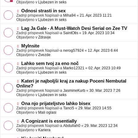
j
v
Objavljeno v
Ljubezen in seks
a
e
v
o
N
Odnosi strasti in sex
e
b
o
Zadnji prispevek Napisal/-a
Miha94
«
21. Apr. 2023 11:21
j
v
Objavljeno v
Ljubezen in seks
a
e
v
o
N
Lag Ja Gale - A Must-Watch Desi Serial on Zee TV
e
b
o
Zadnji prispevek Napisal/-a
SaintOtis
«
19. Apr. 2023 10:34
j
v
Objavljeno v
Zdravje
a
e
v
o
N
MyInsite
e
b
o
Zadnji prispevek Napisal/-a
nerog57924
«
12. Apr. 2023 6:44
j
v
Objavljeno v
Zvezde
a
e
v
o
N
Lahko sem tvoj za eno noč
e
b
o
Zadnji prispevek Napisal/-a
Marko12321
«
02. Apr. 2023 10:49
j
v
Objavljeno v
Ljubezen in seks
a
e
v
o
N
Kateri je najboljši kraj za nakup Poceni Nembutal
e
b
o
Online?
j
v
Zadnji prispevek Napisal/-a
JasmineKurb
«
30. Mar. 2023 7:26
a
e
Objavljeno v
Ljubezen in seks
v
o
e
b
N
Ona njo prijateljstvo lahko bisex
j
o
Zadnji prispevek Napisal/-a
Tanci5
«
29. Mar. 2023 14:55
a
v
Objavljeno v
Mali oglasi
v
e
e
o
N
A Cognizant is essentially
b
o
Zadnji prispevek Napisal/-a
Abdullah0
«
29. Mar. 2023 12:34
j
v
Objavljeno v
Kariera
a
e
v
o