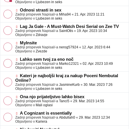
j
v
Objavljeno v
Ljubezen in seks
a
e
v
o
N
Odnosi strasti in sex
e
b
o
Zadnji prispevek Napisal/-a
Miha94
«
21. Apr. 2023 11:21
j
v
Objavljeno v
Ljubezen in seks
a
e
v
o
N
Lag Ja Gale - A Must-Watch Desi Serial on Zee TV
e
b
o
Zadnji prispevek Napisal/-a
SaintOtis
«
19. Apr. 2023 10:34
j
v
Objavljeno v
Zdravje
a
e
v
o
N
MyInsite
e
b
o
Zadnji prispevek Napisal/-a
nerog57924
«
12. Apr. 2023 6:44
j
v
Objavljeno v
Zvezde
a
e
v
o
N
Lahko sem tvoj za eno noč
e
b
o
Zadnji prispevek Napisal/-a
Marko12321
«
02. Apr. 2023 10:49
j
v
Objavljeno v
Ljubezen in seks
a
e
v
o
N
Kateri je najboljši kraj za nakup Poceni Nembutal
e
b
o
Online?
j
v
Zadnji prispevek Napisal/-a
JasmineKurb
«
30. Mar. 2023 7:26
a
e
Objavljeno v
Ljubezen in seks
v
o
e
b
N
Ona njo prijateljstvo lahko bisex
j
o
Zadnji prispevek Napisal/-a
Tanci5
«
29. Mar. 2023 14:55
a
v
Objavljeno v
Mali oglasi
v
e
e
o
N
A Cognizant is essentially
b
o
Zadnji prispevek Napisal/-a
Abdullah0
«
29. Mar. 2023 12:34
j
v
Objavljeno v
Kariera
a
e
v
o