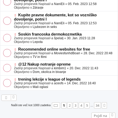
dovoljenje, potni l
a
v
Zadnji prispevek Napisal/-a
NaniEli
«
05. Feb. 2023 12:58
v
e
Objavljeno v
Zdravje
e
o
b
N
Kupite pravne dokumente, kot so vozniško
j
o
dovoljenje, potni l
a
v
Zadnji prispevek Napisal/-a
NaniEli
«
05. Feb. 2023 12:53
v
e
Objavljeno v
Ljubezen in seks
e
o
b
N
Soskin francoska dermokozmetika
j
o
Zadnji prispevek Napisal/-a
špelalj
«
30. Jan. 2023 11:28
a
v
Objavljeno v
Lepota
v
e
e
o
N
Recommended online websites for free
b
o
Zadnji prispevek Napisal/-a
MoviesfunhdBoari
«
28. Dec. 2022 20:48
j
v
Objavljeno v
TV in filmi
a
e
v
o
N
@12 Nakup notranje opreme
e
b
o
Zadnji prispevek Napisal/-a
kimbim1
«
20. Dec. 2022 11:43
j
v
Objavljeno v
Dom, okolica in bivanje
a
e
v
o
N
trening lekcije v league of legends
e
b
o
Zadnji prispevek Napisal/-a
aceofs
«
14. Dec. 2022 16:40
j
v
Objavljeno v
Mali oglasi
a
e
v
o
e
b
j
a
Stran
1
od
34
1
2
3
4
5
34
Nasle
Našli ste več kot 1000 zadetka
…
v
e
Pojdi na