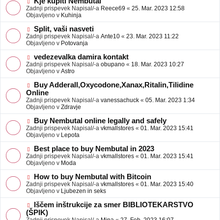
N
Kje kupiti Nembutal
e
b
o
Zadnji prispevek Napisal/-a
Reece69
«
25. Mar. 2023 12:58
j
v
Objavljeno v
Kuhinja
a
e
v
o
N
Split, vaši nasveti
e
b
o
Zadnji prispevek Napisal/-a
Ante10
«
23. Mar. 2023 11:22
j
v
Objavljeno v
Potovanja
a
e
v
o
N
vedezevalka damira kontakt
e
b
o
Zadnji prispevek Napisal/-a
obupano
«
18. Mar. 2023 10:27
j
v
Objavljeno v
Astro
a
e
v
o
N
Buy Adderall,Oxycodone,Xanax,Ritalin,Tilidine
e
b
o
Online
j
v
Zadnji prispevek Napisal/-a
vanessachuck
«
05. Mar. 2023 1:34
a
e
Objavljeno v
Zdravje
v
o
e
b
N
Buy Nembutal online legally and safely
j
o
Zadnji prispevek Napisal/-a
vkmallstores
«
01. Mar. 2023 15:41
a
v
Objavljeno v
Lepota
v
e
e
o
N
Best place to buy Nembutal in 2023
b
o
Zadnji prispevek Napisal/-a
vkmallstores
«
01. Mar. 2023 15:41
j
v
Objavljeno v
Moda
a
e
v
o
N
How to buy Nembutal with Bitcoin
e
b
o
Zadnji prispevek Napisal/-a
vkmallstores
«
01. Mar. 2023 15:40
j
v
Objavljeno v
Ljubezen in seks
a
e
v
o
N
Iščem inštrukcije za smer BIBLIOTEKARSTVO
e
b
o
(ŠPIK)
j
v