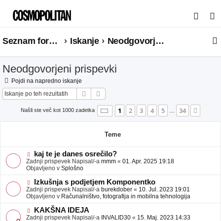
I
s
Seznam forumov
Iskanje
Neodgovorjeni prispevki
k
a
Neodgovorjeni prispevki
n
j
Pojdi na napredno iskanje
Iskanje
Napredno iskanje
e
Stran
1
od
34
1
2
3
4
5
34
Nasle
Našli ste več kot 1000 zadetka
…
Teme
N
kaj te je danes osrečilo?
o
Zadnji prispevek Napisal/-a
mmm
«
01. Apr. 2025 19:18
v
Objavljeno v
Splošno
e
o
N
Izkušnja s podjetjem Komponentko
b
o
Zadnji prispevek Napisal/-a
burekdober
«
10. Jul. 2023 19:01
j
v
Objavljeno v
Računalništvo, fotografija in mobilna tehnologija
a
e
v
o
N
KAKŠNA IDEJA
e
b
o
Zadnji prispevek Napisal/-a
INVALID30
«
15. Maj. 2023 14:33