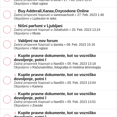
Zadnji prispevek Napisal/-a
Mina
«
27. Feb. 2023 16:07
a
e
Objavljeno v
Mali oglasi
v
o
e
b
N
Buy Adderall,Xanax,Oxycodone Online
j
o
Zadnji prispevek Napisal/-a
vanessachuck
«
27. Feb. 2023 1:46
a
v
Objavljeno v
Ljubezen in seks
v
e
e
o
N
Nišni parfumi v Ljubljani
b
o
Zadnji prispevek Napisal/-a
JuliaKulch
«
20. Feb. 2023 13:24
j
v
Objavljeno v
Moda
a
e
v
o
N
Vabljeni na nov forum
e
b
o
Zadnji prispevek Napisal/-a
davida
«
08. Feb. 2023 15:16
j
v
Objavljeno v
Mali oglasi
a
e
v
o
N
Kupite pravne dokumente, kot so vozniško
e
b
o
dovoljenje, potni l
j
v
Zadnji prispevek Napisal/-a
NaniEli
«
05. Feb. 2023 13:18
a
e
Objavljeno v
Računalništvo, fotografija in mobilna tehnologija
v
o
e
b
N
Kupite pravne dokumente, kot so vozniško
j
o
dovoljenje, potni l
a
v
Zadnji prispevek Napisal/-a
NaniEli
«
05. Feb. 2023 13:04
v
e
Objavljeno v
Kariera
e
o
b
N
Kupite pravne dokumente, kot so vozniško
j
o
dovoljenje, potni l
a
v
Zadnji prispevek Napisal/-a
NaniEli
«
05. Feb. 2023 13:01
v
e
Objavljeno v
Zvezde
e
o
b
N
Kupite pravne dokumente, kot so vozniško
j
o