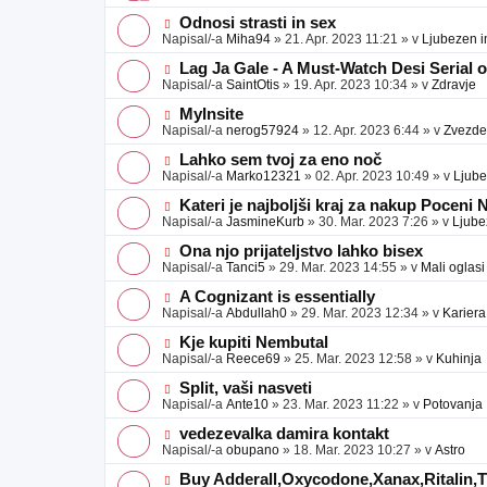
v
b
v
e
j
e
N
Odnosi strasti in sex
a
o
o
Napisal/-a
Miha94
»
21. Apr. 2023 11:21
» v
Ljubezen i
v
b
v
e
j
e
N
Lag Ja Gale - A Must-Watch Desi Serial 
a
o
o
Napisal/-a
SaintOtis
»
19. Apr. 2023 10:34
» v
Zdravje
v
b
v
e
j
e
N
MyInsite
a
o
o
Napisal/-a
nerog57924
»
12. Apr. 2023 6:44
» v
Zvezde
v
b
v
e
j
e
N
Lahko sem tvoj za eno noč
a
o
o
Napisal/-a
Marko12321
»
02. Apr. 2023 10:49
» v
Ljube
v
b
v
e
j
e
N
Kateri je najboljši kraj za nakup Poceni
a
o
o
Napisal/-a
JasmineKurb
»
30. Mar. 2023 7:26
» v
Ljube
v
b
v
e
j
e
N
Ona njo prijateljstvo lahko bisex
a
o
o
Napisal/-a
Tanci5
»
29. Mar. 2023 14:55
» v
Mali oglasi
v
b
v
e
j
e
N
A Cognizant is essentially
a
o
o
Napisal/-a
Abdullah0
»
29. Mar. 2023 12:34
» v
Kariera
v
b
v
e
j
e
N
Kje kupiti Nembutal
a
o
o
Napisal/-a
Reece69
»
25. Mar. 2023 12:58
» v
Kuhinja
v
b
v
e
j
e
N
Split, vaši nasveti
a
o
o
Napisal/-a
Ante10
»
23. Mar. 2023 11:22
» v
Potovanja
v
b
v
e
j
e
N
vedezevalka damira kontakt
a
o
o
Napisal/-a
obupano
»
18. Mar. 2023 10:27
» v
Astro
v
b
v
e
j
e
N
Buy Adderall,Oxycodone,Xanax,Ritalin,Ti