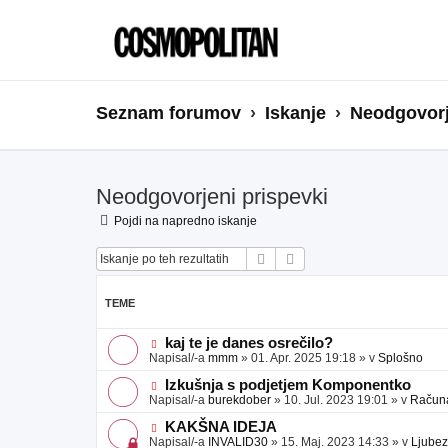
Seznam forumov
Iskanje
Neodgovorj
Neodgovorjeni prispevki
Pojdi na napredno iskanje
Iskanje
Napredno iskanje
TEME
N
kaj te je danes osrečilo?
o
Napisal/-a
mmm
»
01. Apr. 2025 19:18
» v
Splošno
v
e
N
Izkušnja s podjetjem Komponentko
o
o
Napisal/-a
burekdober
»
10. Jul. 2023 19:01
» v
Računal
b
v
j
e
N
KAKŠNA IDEJA
a
o
o
Napisal/-a
INVALID30
»
15. Maj. 2023 14:33
» v
Ljubez