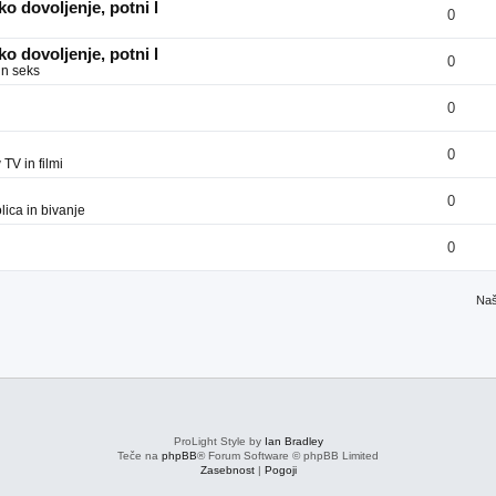
o dovoljenje, potni l
0
o dovoljenje, potni l
0
in seks
0
0
v
TV in filmi
0
ica in bivanje
0
Naš
ProLight Style by
Ian Bradley
Teče na
phpBB
® Forum Software © phpBB Limited
Zasebnost
|
Pogoji