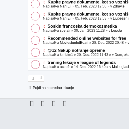
e
j
e
N
Kupite pravne dokumente, kot so voznišk
a
o
o
Napisal/-a
NaniEli
»
05. Feb. 2023 12:58
» v
Zdravje
v
b
v
e
j
e
N
Kupite pravne dokumente, kot so voznišk
a
o
o
Napisal/-a
NaniEli
»
05. Feb. 2023 12:53
» v
Ljubezen 
v
b
v
e
j
e
N
Soskin francoska dermokozmetika
a
o
o
Napisal/-a
špelalj
»
30. Jan. 2023 11:28
» v
Lepota
v
b
v
e
j
e
N
Recommended online websites for free
a
o
o
Napisal/-a
MoviesfunhdBoari
»
28. Dec. 2022 20:48
» 
v
b
v
e
j
e
N
@12 Nakup notranje opreme
a
o
o
Napisal/-a
kimbim1
»
20. Dec. 2022 11:43
» v
Dom, okol
v
b
v
e
j
e
N
trening lekcije v league of legends
a
o
o
Napisal/-a
aceofs
»
14. Dec. 2022 16:40
» v
Mali oglasi
v
b
v
e
j
e
a
o
v
b
e
j
Pojdi na napredno iskanje
a
v
e