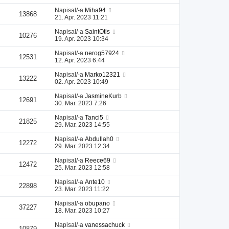
Napisal/-a
Miha94
13868
21. Apr. 2023 11:21
Napisal/-a
SaintOtis
10276
19. Apr. 2023 10:34
Napisal/-a
nerog57924
12531
12. Apr. 2023 6:44
Napisal/-a
Marko12321
13222
02. Apr. 2023 10:49
Napisal/-a
JasmineKurb
12691
30. Mar. 2023 7:26
Napisal/-a
Tanci5
21825
29. Mar. 2023 14:55
Napisal/-a
Abdullah0
12272
29. Mar. 2023 12:34
Napisal/-a
Reece69
12472
25. Mar. 2023 12:58
Napisal/-a
Ante10
22898
23. Mar. 2023 11:22
Napisal/-a
obupano
37227
18. Mar. 2023 10:27
Napisal/-a
vanessachuck
10879