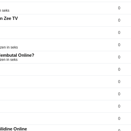
0
n seks
on Zee TV
0
0
0
zen in seks
 Nembutal Online?
0
zen in seks
0
0
0
0
0
lidine Online
0