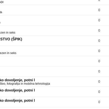
vje
0
ta
0
a
0
zen in seks
RSTVO (ŠPIK)
0
0
ezen in seks
0
0
o dovoljenje, potni l
0
tvo, fotografija in mobilna tehnologija
o dovoljenje, potni l
0
o dovoljenje, potni l
0