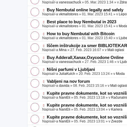
a
o
o
Napisal/-a
vanessachuck
»
05. Mar. 2023 1:34
» v
Zdra
v
b
v
e
j
e
N
Buy Nembutal online legally and safely
a
o
o
Napisal/-a
vkmallstores
»
01. Mar. 2023 15:41
» v
Lepo
v
b
v
e
j
e
N
Best place to buy Nembutal in 2023
a
o
o
Napisal/-a
vkmallstores
»
01. Mar. 2023 15:41
» v
Mod
v
b
v
e
j
e
N
How to buy Nembutal with Bitcoin
a
o
o
Napisal/-a
vkmallstores
»
01. Mar. 2023 15:40
» v
Ljube
v
b
v
e
j
e
N
Iščem inštrukcije za smer BIBLIOTEKA
a
o
o
Napisal/-a
Mina
»
27. Feb. 2023 16:07
» v
Mali oglasi
v
b
v
e
j
e
N
Buy Adderall,Xanax,Oxycodone Online
a
o
o
Napisal/-a
vanessachuck
»
27. Feb. 2023 1:46
» v
Ljub
v
b
v
e
j
e
N
Nišni parfumi v Ljubljani
a
o
o
Napisal/-a
JuliaKulch
»
20. Feb. 2023 13:24
» v
Moda
v
b
v
e
j
e
N
Vabljeni na nov forum
a
o
o
Napisal/-a
davida
»
08. Feb. 2023 15:16
» v
Mali oglasi
v
b
v
e
j
e
N
Kupite pravne dokumente, kot so voznišk
a
o
o
Napisal/-a
NaniEli
»
05. Feb. 2023 13:18
» v
Računalniš
v
b
v
e
j
e
N
Kupite pravne dokumente, kot so voznišk
a
o
o
Napisal/-a
NaniEli
»
05. Feb. 2023 13:04
» v
Kariera
v
b
v
e
j
e
N
Kupite pravne dokumente, kot so voznišk
a
o
o
Napisal/-a
NaniEli
»
05. Feb. 2023 13:01
» v
Zvezde
v
b
v