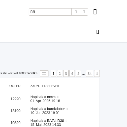
Iskanje
Napredno iskanje
Stran
1
od
34
1
2
3
4
5
34
Naslednja
li ste več kot 1000 zadetka
…
OGLEDI
ZADNJI PRISPEVEK
Napisal/-a
mmm
12220
01. Apr. 2025 19:18
Napisal/-a
burekdober
13199
10. Jul. 2023 19:01
Napisal/-a
INVALID30
10829
15. Maj. 2023 14:33