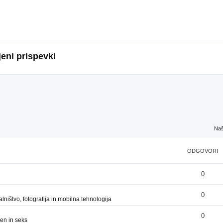
eni prispevki
Naš
ODGOVORI
0
0
ništvo, fotografija in mobilna tehnologija
0
en in seks