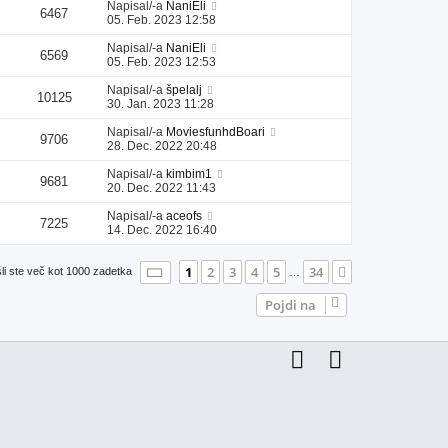
Napisal/-a
NaniEli
6467
05. Feb. 2023 12:58
Napisal/-a
NaniEli
6569
05. Feb. 2023 12:53
Napisal/-a
špelalj
10125
30. Jan. 2023 11:28
Napisal/-a
MoviesfunhdBoari
9706
28. Dec. 2022 20:48
Napisal/-a
kimbim1
9681
20. Dec. 2022 11:43
Napisal/-a
aceofs
7225
14. Dec. 2022 16:40
Stran
1
od
34
1
2
3
4
5
34
Naslednja
li ste več kot 1000 zadetka
…
Pojdi na