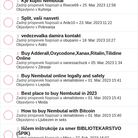
N
Kje kupiti Nembutal
e
b
o
Zadnji prispevek Napisal/-a
Reece69
«
25. Mar. 2023 12:58
j
v
Objavljeno v
Kuhinja
a
e
v
o
N
Split, vaši nasveti
e
b
o
Zadnji prispevek Napisal/-a
Ante10
«
23. Mar. 2023 11:22
j
v
Objavljeno v
Potovanja
a
e
v
o
N
vedezevalka damira kontakt
e
b
o
Zadnji prispevek Napisal/-a
obupano
«
18. Mar. 2023 10:27
j
v
Objavljeno v
Astro
a
e
v
o
N
Buy Adderall,Oxycodone,Xanax,Ritalin,Tilidine
e
b
o
Online
j
v
Zadnji prispevek Napisal/-a
vanessachuck
«
05. Mar. 2023 1:34
a
e
Objavljeno v
Zdravje
v
o
e
b
N
Buy Nembutal online legally and safely
j
o
Zadnji prispevek Napisal/-a
vkmallstores
«
01. Mar. 2023 15:41
a
v
Objavljeno v
Lepota
v
e
e
o
N
Best place to buy Nembutal in 2023
b
o
Zadnji prispevek Napisal/-a
vkmallstores
«
01. Mar. 2023 15:41
j
v
Objavljeno v
Moda
a
e
v
o
N
How to buy Nembutal with Bitcoin
e
b
o
Zadnji prispevek Napisal/-a
vkmallstores
«
01. Mar. 2023 15:40
j
v
Objavljeno v
Ljubezen in seks
a
e
v
o
N
Iščem inštrukcije za smer BIBLIOTEKARSTVO
e
b
o
(ŠPIK)
j
v