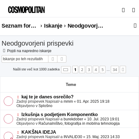
I
s
Seznam forumov
Iskanje
Neodgovorjeni prispevki
k
a
Neodgovorjeni prispevki
n
j
Pojdi na napredno iskanje
Iskanje
Napredno iskanje
e
Stran
1
od
34
1
2
3
4
5
34
Nasle
Našli ste več kot 1000 zadetka
…
Teme
N
kaj te je danes osrečilo?
o
Zadnji prispevek Napisal/-a
mmm
«
01. Apr. 2025 19:18
v
Objavljeno v
Splošno
e
o
N
Izkušnja s podjetjem Komponentko
b
o
Zadnji prispevek Napisal/-a
burekdober
«
10. Jul. 2023 19:01
j
v
Objavljeno v
Računalništvo, fotografija in mobilna tehnologija
a
e
v
o
N
KAKŠNA IDEJA
e
b
o
Zadnji prispevek Napisal/-a
INVALID30
«
15. Maj. 2023 14:33