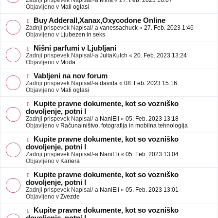
Zadnji prispevek Napisal/-a
Mina
«
27. Feb. 2023 16:07
a
e
Objavljeno v
Mali oglasi
v
o
e
b
N
Buy Adderall,Xanax,Oxycodone Online
j
o
Zadnji prispevek Napisal/-a
vanessachuck
«
27. Feb. 2023 1:46
a
v
Objavljeno v
Ljubezen in seks
v
e
e
o
N
Nišni parfumi v Ljubljani
b
o
Zadnji prispevek Napisal/-a
JuliaKulch
«
20. Feb. 2023 13:24
j
v
Objavljeno v
Moda
a
e
v
o
N
Vabljeni na nov forum
e
b
o
Zadnji prispevek Napisal/-a
davida
«
08. Feb. 2023 15:16
j
v
Objavljeno v
Mali oglasi
a
e
v
o
N
Kupite pravne dokumente, kot so vozniško
e
b
o
dovoljenje, potni l
j
v
Zadnji prispevek Napisal/-a
NaniEli
«
05. Feb. 2023 13:18
a
e
Objavljeno v
Računalništvo, fotografija in mobilna tehnologija
v
o
e
b
N
Kupite pravne dokumente, kot so vozniško
j
o
dovoljenje, potni l
a
v
Zadnji prispevek Napisal/-a
NaniEli
«
05. Feb. 2023 13:04
v
e
Objavljeno v
Kariera
e
o
b
N
Kupite pravne dokumente, kot so vozniško
j
o
dovoljenje, potni l
a
v
Zadnji prispevek Napisal/-a
NaniEli
«
05. Feb. 2023 13:01
v
e
Objavljeno v
Zvezde
e
o
b
N
Kupite pravne dokumente, kot so vozniško
j
o