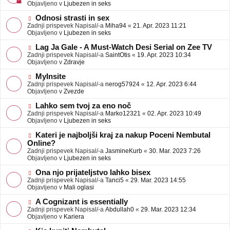
j
v
Objavljeno v
Ljubezen in seks
a
e
v
o
N
Odnosi strasti in sex
e
b
o
Zadnji prispevek Napisal/-a
Miha94
«
21. Apr. 2023 11:21
j
v
Objavljeno v
Ljubezen in seks
a
e
v
o
N
Lag Ja Gale - A Must-Watch Desi Serial on Zee TV
e
b
o
Zadnji prispevek Napisal/-a
SaintOtis
«
19. Apr. 2023 10:34
j
v
Objavljeno v
Zdravje
a
e
v
o
N
MyInsite
e
b
o
Zadnji prispevek Napisal/-a
nerog57924
«
12. Apr. 2023 6:44
j
v
Objavljeno v
Zvezde
a
e
v
o
N
Lahko sem tvoj za eno noč
e
b
o
Zadnji prispevek Napisal/-a
Marko12321
«
02. Apr. 2023 10:49
j
v
Objavljeno v
Ljubezen in seks
a
e
v
o
N
Kateri je najboljši kraj za nakup Poceni Nembutal
e
b
o
Online?
j
v
Zadnji prispevek Napisal/-a
JasmineKurb
«
30. Mar. 2023 7:26
a
e
Objavljeno v
Ljubezen in seks
v
o
e
b
N
Ona njo prijateljstvo lahko bisex
j
o
Zadnji prispevek Napisal/-a
Tanci5
«
29. Mar. 2023 14:55
a
v
Objavljeno v
Mali oglasi
v
e
e
o
N
A Cognizant is essentially
b
o
Zadnji prispevek Napisal/-a
Abdullah0
«
29. Mar. 2023 12:34
j
v
Objavljeno v
Kariera
a
e
v
o