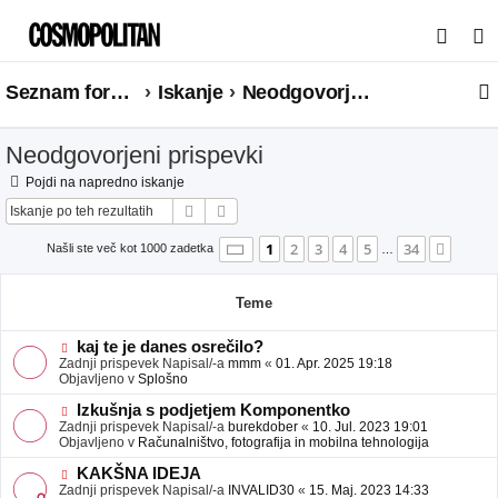
I
s
Seznam forumov
Iskanje
Neodgovorjeni prispevki
k
a
Neodgovorjeni prispevki
n
j
Pojdi na napredno iskanje
Iskanje
Napredno iskanje
e
Stran
1
od
34
1
2
3
4
5
34
Nasle
Našli ste več kot 1000 zadetka
…
Teme
N
kaj te je danes osrečilo?
o
Zadnji prispevek Napisal/-a
mmm
«
01. Apr. 2025 19:18
v
Objavljeno v
Splošno
e
o
N
Izkušnja s podjetjem Komponentko
b
o
Zadnji prispevek Napisal/-a
burekdober
«
10. Jul. 2023 19:01
j
v
Objavljeno v
Računalništvo, fotografija in mobilna tehnologija
a
e
v
o
N
KAKŠNA IDEJA
e
b
o
Zadnji prispevek Napisal/-a
INVALID30
«
15. Maj. 2023 14:33