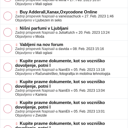
Zadnji prispevek Napisal/-a
Mina
«
27. Feb. 2023 16:07
a
e
Objavljeno v
Mali oglasi
v
o
e
b
N
Buy Adderall,Xanax,Oxycodone Online
j
o
Zadnji prispevek Napisal/-a
vanessachuck
«
27. Feb. 2023 1:46
a
v
Objavljeno v
Ljubezen in seks
v
e
e
o
N
Nišni parfumi v Ljubljani
b
o
Zadnji prispevek Napisal/-a
JuliaKulch
«
20. Feb. 2023 13:24
j
v
Objavljeno v
Moda
a
e
v
o
N
Vabljeni na nov forum
e
b
o
Zadnji prispevek Napisal/-a
davida
«
08. Feb. 2023 15:16
j
v
Objavljeno v
Mali oglasi
a
e
v
o
N
Kupite pravne dokumente, kot so vozniško
e
b
o
dovoljenje, potni l
j
v
Zadnji prispevek Napisal/-a
NaniEli
«
05. Feb. 2023 13:18
a
e
Objavljeno v
Računalništvo, fotografija in mobilna tehnologija
v
o
e
b
N
Kupite pravne dokumente, kot so vozniško
j
o
dovoljenje, potni l
a
v
Zadnji prispevek Napisal/-a
NaniEli
«
05. Feb. 2023 13:04
v
e
Objavljeno v
Kariera
e
o
b
N
Kupite pravne dokumente, kot so vozniško
j
o
dovoljenje, potni l
a
v
Zadnji prispevek Napisal/-a
NaniEli
«
05. Feb. 2023 13:01
v
e
Objavljeno v
Zvezde
e
o
b
N
Kupite pravne dokumente, kot so vozniško
j
o