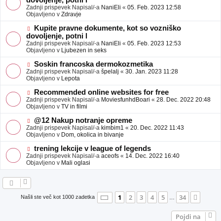
dovoljenje, potni l
a
v
Zadnji prispevek Napisal/-a
NaniEli
«
05. Feb. 2023 12:58
v
e
Objavljeno v
Zdravje
e
o
b
N
Kupite pravne dokumente, kot so vozniško
j
o
dovoljenje, potni l
a
v
Zadnji prispevek Napisal/-a
NaniEli
«
05. Feb. 2023 12:53
v
e
Objavljeno v
Ljubezen in seks
e
o
b
N
Soskin francoska dermokozmetika
j
o
Zadnji prispevek Napisal/-a
špelalj
«
30. Jan. 2023 11:28
a
v
Objavljeno v
Lepota
v
e
e
o
N
Recommended online websites for free
b
o
Zadnji prispevek Napisal/-a
MoviesfunhdBoari
«
28. Dec. 2022 20:48
j
v
Objavljeno v
TV in filmi
a
e
v
o
N
@12 Nakup notranje opreme
e
b
o
Zadnji prispevek Napisal/-a
kimbim1
«
20. Dec. 2022 11:43
j
v
Objavljeno v
Dom, okolica in bivanje
a
e
v
o
N
trening lekcije v league of legends
e
b
o
Zadnji prispevek Napisal/-a
aceofs
«
14. Dec. 2022 16:40
j
v
Objavljeno v
Mali oglasi
a
e
v
o
e
b
j
a
Stran
1
od
34
1
2
3
4
5
34
Nasle
Našli ste več kot 1000 zadetka
…
v
e
Pojdi na