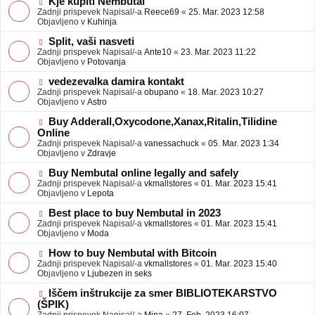
N
Kje kupiti Nembutal
e
b
o
Zadnji prispevek Napisal/-a
Reece69
«
25. Mar. 2023 12:58
j
v
Objavljeno v
Kuhinja
a
e
v
o
N
Split, vaši nasveti
e
b
o
Zadnji prispevek Napisal/-a
Ante10
«
23. Mar. 2023 11:22
j
v
Objavljeno v
Potovanja
a
e
v
o
N
vedezevalka damira kontakt
e
b
o
Zadnji prispevek Napisal/-a
obupano
«
18. Mar. 2023 10:27
j
v
Objavljeno v
Astro
a
e
v
o
N
Buy Adderall,Oxycodone,Xanax,Ritalin,Tilidine
e
b
o
Online
j
v
Zadnji prispevek Napisal/-a
vanessachuck
«
05. Mar. 2023 1:34
a
e
Objavljeno v
Zdravje
v
o
e
b
N
Buy Nembutal online legally and safely
j
o
Zadnji prispevek Napisal/-a
vkmallstores
«
01. Mar. 2023 15:41
a
v
Objavljeno v
Lepota
v
e
e
o
N
Best place to buy Nembutal in 2023
b
o
Zadnji prispevek Napisal/-a
vkmallstores
«
01. Mar. 2023 15:41
j
v
Objavljeno v
Moda
a
e
v
o
N
How to buy Nembutal with Bitcoin
e
b
o
Zadnji prispevek Napisal/-a
vkmallstores
«
01. Mar. 2023 15:40
j
v
Objavljeno v
Ljubezen in seks
a
e
v
o
N
Iščem inštrukcije za smer BIBLIOTEKARSTVO
e
b
o
(ŠPIK)
j
v