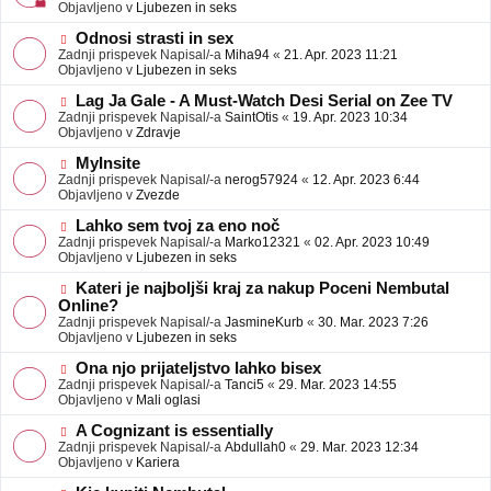
j
v
Objavljeno v
Ljubezen in seks
a
e
v
o
N
Odnosi strasti in sex
e
b
o
Zadnji prispevek Napisal/-a
Miha94
«
21. Apr. 2023 11:21
j
v
Objavljeno v
Ljubezen in seks
a
e
v
o
N
Lag Ja Gale - A Must-Watch Desi Serial on Zee TV
e
b
o
Zadnji prispevek Napisal/-a
SaintOtis
«
19. Apr. 2023 10:34
j
v
Objavljeno v
Zdravje
a
e
v
o
N
MyInsite
e
b
o
Zadnji prispevek Napisal/-a
nerog57924
«
12. Apr. 2023 6:44
j
v
Objavljeno v
Zvezde
a
e
v
o
N
Lahko sem tvoj za eno noč
e
b
o
Zadnji prispevek Napisal/-a
Marko12321
«
02. Apr. 2023 10:49
j
v
Objavljeno v
Ljubezen in seks
a
e
v
o
N
Kateri je najboljši kraj za nakup Poceni Nembutal
e
b
o
Online?
j
v
Zadnji prispevek Napisal/-a
JasmineKurb
«
30. Mar. 2023 7:26
a
e
Objavljeno v
Ljubezen in seks
v
o
e
b
N
Ona njo prijateljstvo lahko bisex
j
o
Zadnji prispevek Napisal/-a
Tanci5
«
29. Mar. 2023 14:55
a
v
Objavljeno v
Mali oglasi
v
e
e
o
N
A Cognizant is essentially
b
o
Zadnji prispevek Napisal/-a
Abdullah0
«
29. Mar. 2023 12:34
j
v
Objavljeno v
Kariera
a
e
v
o