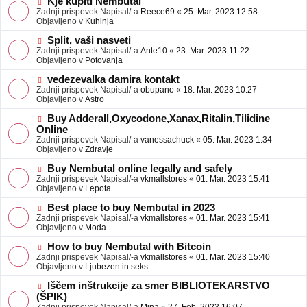
N
Kje kupiti Nembutal
e
b
o
Zadnji prispevek Napisal/-a
Reece69
«
25. Mar. 2023 12:58
j
v
Objavljeno v
Kuhinja
a
e
v
o
N
Split, vaši nasveti
e
b
o
Zadnji prispevek Napisal/-a
Ante10
«
23. Mar. 2023 11:22
j
v
Objavljeno v
Potovanja
a
e
v
o
N
vedezevalka damira kontakt
e
b
o
Zadnji prispevek Napisal/-a
obupano
«
18. Mar. 2023 10:27
j
v
Objavljeno v
Astro
a
e
v
o
N
Buy Adderall,Oxycodone,Xanax,Ritalin,Tilidine
e
b
o
Online
j
v
Zadnji prispevek Napisal/-a
vanessachuck
«
05. Mar. 2023 1:34
a
e
Objavljeno v
Zdravje
v
o
e
b
N
Buy Nembutal online legally and safely
j
o
Zadnji prispevek Napisal/-a
vkmallstores
«
01. Mar. 2023 15:41
a
v
Objavljeno v
Lepota
v
e
e
o
N
Best place to buy Nembutal in 2023
b
o
Zadnji prispevek Napisal/-a
vkmallstores
«
01. Mar. 2023 15:41
j
v
Objavljeno v
Moda
a
e
v
o
N
How to buy Nembutal with Bitcoin
e
b
o
Zadnji prispevek Napisal/-a
vkmallstores
«
01. Mar. 2023 15:40
j
v
Objavljeno v
Ljubezen in seks
a
e
v
o
N
Iščem inštrukcije za smer BIBLIOTEKARSTVO
e
b
o
(ŠPIK)
j
v