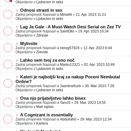
j
v
Objavljeno v
Ljubezen in seks
a
e
v
o
N
Odnosi strasti in sex
e
b
o
Zadnji prispevek Napisal/-a
Miha94
«
21. Apr. 2023 11:21
j
v
Objavljeno v
Ljubezen in seks
a
e
v
o
N
Lag Ja Gale - A Must-Watch Desi Serial on Zee TV
e
b
o
Zadnji prispevek Napisal/-a
SaintOtis
«
19. Apr. 2023 10:34
j
v
Objavljeno v
Zdravje
a
e
v
o
N
MyInsite
e
b
o
Zadnji prispevek Napisal/-a
nerog57924
«
12. Apr. 2023 6:44
j
v
Objavljeno v
Zvezde
a
e
v
o
N
Lahko sem tvoj za eno noč
e
b
o
Zadnji prispevek Napisal/-a
Marko12321
«
02. Apr. 2023 10:49
j
v
Objavljeno v
Ljubezen in seks
a
e
v
o
N
Kateri je najboljši kraj za nakup Poceni Nembutal
e
b
o
Online?
j
v
Zadnji prispevek Napisal/-a
JasmineKurb
«
30. Mar. 2023 7:26
a
e
Objavljeno v
Ljubezen in seks
v
o
e
b
N
Ona njo prijateljstvo lahko bisex
j
o
Zadnji prispevek Napisal/-a
Tanci5
«
29. Mar. 2023 14:55
a
v
Objavljeno v
Mali oglasi
v
e
e
o
N
A Cognizant is essentially
b
o
Zadnji prispevek Napisal/-a
Abdullah0
«
29. Mar. 2023 12:34
j
v
Objavljeno v
Kariera
a
e
v
o