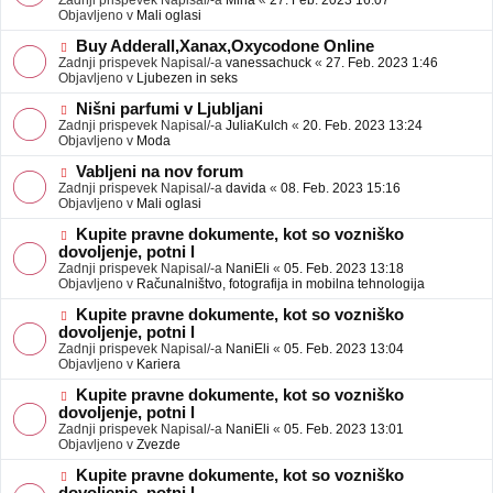
Zadnji prispevek Napisal/-a
Mina
«
27. Feb. 2023 16:07
a
e
Objavljeno v
Mali oglasi
v
o
e
b
N
Buy Adderall,Xanax,Oxycodone Online
j
o
Zadnji prispevek Napisal/-a
vanessachuck
«
27. Feb. 2023 1:46
a
v
Objavljeno v
Ljubezen in seks
v
e
e
o
N
Nišni parfumi v Ljubljani
b
o
Zadnji prispevek Napisal/-a
JuliaKulch
«
20. Feb. 2023 13:24
j
v
Objavljeno v
Moda
a
e
v
o
N
Vabljeni na nov forum
e
b
o
Zadnji prispevek Napisal/-a
davida
«
08. Feb. 2023 15:16
j
v
Objavljeno v
Mali oglasi
a
e
v
o
N
Kupite pravne dokumente, kot so vozniško
e
b
o
dovoljenje, potni l
j
v
Zadnji prispevek Napisal/-a
NaniEli
«
05. Feb. 2023 13:18
a
e
Objavljeno v
Računalništvo, fotografija in mobilna tehnologija
v
o
e
b
N
Kupite pravne dokumente, kot so vozniško
j
o
dovoljenje, potni l
a
v
Zadnji prispevek Napisal/-a
NaniEli
«
05. Feb. 2023 13:04
v
e
Objavljeno v
Kariera
e
o
b
N
Kupite pravne dokumente, kot so vozniško
j
o
dovoljenje, potni l
a
v
Zadnji prispevek Napisal/-a
NaniEli
«
05. Feb. 2023 13:01
v
e
Objavljeno v
Zvezde
e
o
b
N
Kupite pravne dokumente, kot so vozniško
j
o