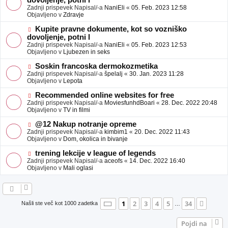
dovoljenje, potni l
a
v
Zadnji prispevek Napisal/-a
NaniEli
«
05. Feb. 2023 12:58
v
e
Objavljeno v
Zdravje
e
o
b
N
Kupite pravne dokumente, kot so vozniško
j
o
dovoljenje, potni l
a
v
Zadnji prispevek Napisal/-a
NaniEli
«
05. Feb. 2023 12:53
v
e
Objavljeno v
Ljubezen in seks
e
o
b
N
Soskin francoska dermokozmetika
j
o
Zadnji prispevek Napisal/-a
špelalj
«
30. Jan. 2023 11:28
a
v
Objavljeno v
Lepota
v
e
e
o
N
Recommended online websites for free
b
o
Zadnji prispevek Napisal/-a
MoviesfunhdBoari
«
28. Dec. 2022 20:48
j
v
Objavljeno v
TV in filmi
a
e
v
o
N
@12 Nakup notranje opreme
e
b
o
Zadnji prispevek Napisal/-a
kimbim1
«
20. Dec. 2022 11:43
j
v
Objavljeno v
Dom, okolica in bivanje
a
e
v
o
N
trening lekcije v league of legends
e
b
o
Zadnji prispevek Napisal/-a
aceofs
«
14. Dec. 2022 16:40
j
v
Objavljeno v
Mali oglasi
a
e
v
o
e
b
j
a
Stran
1
od
34
1
2
3
4
5
34
Nasle
Našli ste več kot 1000 zadetka
…
v
e
Pojdi na