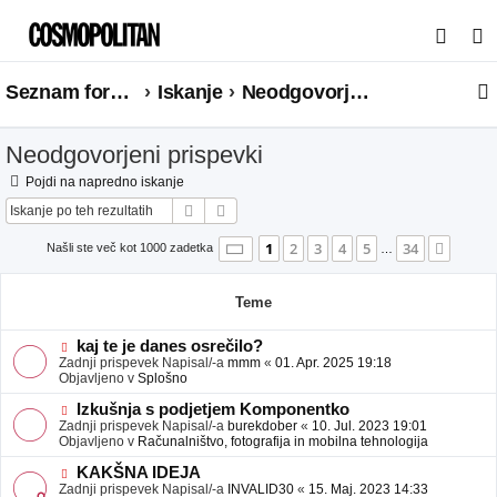
I
s
Seznam forumov
Iskanje
Neodgovorjeni prispevki
k
a
Neodgovorjeni prispevki
n
j
Pojdi na napredno iskanje
Iskanje
Napredno iskanje
e
Stran
1
od
34
1
2
3
4
5
34
Nasle
Našli ste več kot 1000 zadetka
…
Teme
N
kaj te je danes osrečilo?
o
Zadnji prispevek Napisal/-a
mmm
«
01. Apr. 2025 19:18
v
Objavljeno v
Splošno
e
o
N
Izkušnja s podjetjem Komponentko
b
o
Zadnji prispevek Napisal/-a
burekdober
«
10. Jul. 2023 19:01
j
v
Objavljeno v
Računalništvo, fotografija in mobilna tehnologija
a
e
v
o
N
KAKŠNA IDEJA
e
b
o
Zadnji prispevek Napisal/-a
INVALID30
«
15. Maj. 2023 14:33