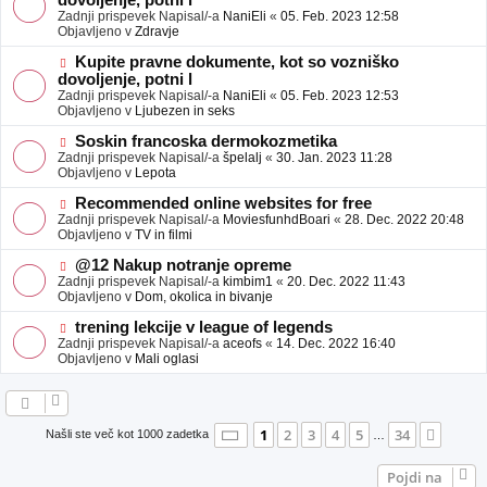
dovoljenje, potni l
a
v
Zadnji prispevek Napisal/-a
NaniEli
«
05. Feb. 2023 12:58
v
e
Objavljeno v
Zdravje
e
o
b
N
Kupite pravne dokumente, kot so vozniško
j
o
dovoljenje, potni l
a
v
Zadnji prispevek Napisal/-a
NaniEli
«
05. Feb. 2023 12:53
v
e
Objavljeno v
Ljubezen in seks
e
o
b
N
Soskin francoska dermokozmetika
j
o
Zadnji prispevek Napisal/-a
špelalj
«
30. Jan. 2023 11:28
a
v
Objavljeno v
Lepota
v
e
e
o
N
Recommended online websites for free
b
o
Zadnji prispevek Napisal/-a
MoviesfunhdBoari
«
28. Dec. 2022 20:48
j
v
Objavljeno v
TV in filmi
a
e
v
o
N
@12 Nakup notranje opreme
e
b
o
Zadnji prispevek Napisal/-a
kimbim1
«
20. Dec. 2022 11:43
j
v
Objavljeno v
Dom, okolica in bivanje
a
e
v
o
N
trening lekcije v league of legends
e
b
o
Zadnji prispevek Napisal/-a
aceofs
«
14. Dec. 2022 16:40
j
v
Objavljeno v
Mali oglasi
a
e
v
o
e
b
j
a
Stran
1
od
34
1
2
3
4
5
34
Nasle
Našli ste več kot 1000 zadetka
…
v
e
Pojdi na