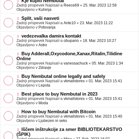
N
Kje kupiti Nembutal
e
b
o
Zadnji prispevek Napisal/-a
Reece69
«
25. Mar. 2023 12:58
j
v
Objavljeno v
Kuhinja
a
e
v
o
N
Split, vaši nasveti
e
b
o
Zadnji prispevek Napisal/-a
Ante10
«
23. Mar. 2023 11:22
j
v
Objavljeno v
Potovanja
a
e
v
o
N
vedezevalka damira kontakt
e
b
o
Zadnji prispevek Napisal/-a
obupano
«
18. Mar. 2023 10:27
j
v
Objavljeno v
Astro
a
e
v
o
N
Buy Adderall,Oxycodone,Xanax,Ritalin,Tilidine
e
b
o
Online
j
v
Zadnji prispevek Napisal/-a
vanessachuck
«
05. Mar. 2023 1:34
a
e
Objavljeno v
Zdravje
v
o
e
b
N
Buy Nembutal online legally and safely
j
o
Zadnji prispevek Napisal/-a
vkmallstores
«
01. Mar. 2023 15:41
a
v
Objavljeno v
Lepota
v
e
e
o
N
Best place to buy Nembutal in 2023
b
o
Zadnji prispevek Napisal/-a
vkmallstores
«
01. Mar. 2023 15:41
j
v
Objavljeno v
Moda
a
e
v
o
N
How to buy Nembutal with Bitcoin
e
b
o
Zadnji prispevek Napisal/-a
vkmallstores
«
01. Mar. 2023 15:40
j
v
Objavljeno v
Ljubezen in seks
a
e
v
o
N
Iščem inštrukcije za smer BIBLIOTEKARSTVO
e
b
o
(ŠPIK)
j
v