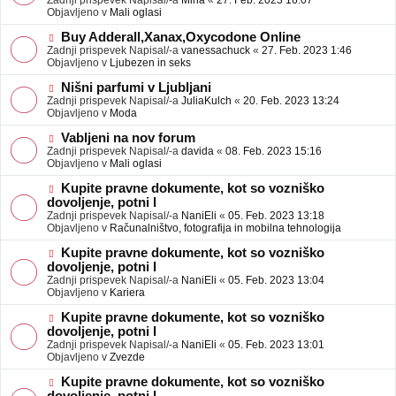
Zadnji prispevek Napisal/-a
Mina
«
27. Feb. 2023 16:07
a
e
Objavljeno v
Mali oglasi
v
o
e
b
N
Buy Adderall,Xanax,Oxycodone Online
j
o
Zadnji prispevek Napisal/-a
vanessachuck
«
27. Feb. 2023 1:46
a
v
Objavljeno v
Ljubezen in seks
v
e
e
o
N
Nišni parfumi v Ljubljani
b
o
Zadnji prispevek Napisal/-a
JuliaKulch
«
20. Feb. 2023 13:24
j
v
Objavljeno v
Moda
a
e
v
o
N
Vabljeni na nov forum
e
b
o
Zadnji prispevek Napisal/-a
davida
«
08. Feb. 2023 15:16
j
v
Objavljeno v
Mali oglasi
a
e
v
o
N
Kupite pravne dokumente, kot so vozniško
e
b
o
dovoljenje, potni l
j
v
Zadnji prispevek Napisal/-a
NaniEli
«
05. Feb. 2023 13:18
a
e
Objavljeno v
Računalništvo, fotografija in mobilna tehnologija
v
o
e
b
N
Kupite pravne dokumente, kot so vozniško
j
o
dovoljenje, potni l
a
v
Zadnji prispevek Napisal/-a
NaniEli
«
05. Feb. 2023 13:04
v
e
Objavljeno v
Kariera
e
o
b
N
Kupite pravne dokumente, kot so vozniško
j
o
dovoljenje, potni l
a
v
Zadnji prispevek Napisal/-a
NaniEli
«
05. Feb. 2023 13:01
v
e
Objavljeno v
Zvezde
e
o
b
N
Kupite pravne dokumente, kot so vozniško
j
o