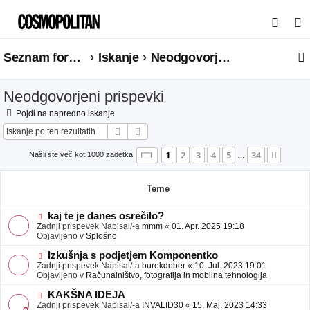
I
s
Seznam forumov
Iskanje
Neodgovorjeni prispevki
k
a
Neodgovorjeni prispevki
n
j
Pojdi na napredno iskanje
Iskanje
Napredno iskanje
e
Stran
1
od
34
1
2
3
4
5
34
Nasle
Našli ste več kot 1000 zadetka
…
Teme
N
kaj te je danes osrečilo?
o
Zadnji prispevek Napisal/-a
mmm
«
01. Apr. 2025 19:18
v
Objavljeno v
Splošno
e
o
N
Izkušnja s podjetjem Komponentko
b
o
Zadnji prispevek Napisal/-a
burekdober
«
10. Jul. 2023 19:01
j
v
Objavljeno v
Računalništvo, fotografija in mobilna tehnologija
a
e
v
o
N
KAKŠNA IDEJA
e
b
o
Zadnji prispevek Napisal/-a
INVALID30
«
15. Maj. 2023 14:33