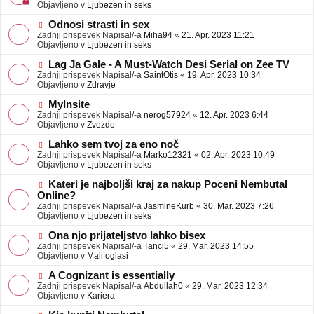
j
v
Objavljeno v
Ljubezen in seks
a
e
v
o
N
Odnosi strasti in sex
e
b
o
Zadnji prispevek Napisal/-a
Miha94
«
21. Apr. 2023 11:21
j
v
Objavljeno v
Ljubezen in seks
a
e
v
o
N
Lag Ja Gale - A Must-Watch Desi Serial on Zee TV
e
b
o
Zadnji prispevek Napisal/-a
SaintOtis
«
19. Apr. 2023 10:34
j
v
Objavljeno v
Zdravje
a
e
v
o
N
MyInsite
e
b
o
Zadnji prispevek Napisal/-a
nerog57924
«
12. Apr. 2023 6:44
j
v
Objavljeno v
Zvezde
a
e
v
o
N
Lahko sem tvoj za eno noč
e
b
o
Zadnji prispevek Napisal/-a
Marko12321
«
02. Apr. 2023 10:49
j
v
Objavljeno v
Ljubezen in seks
a
e
v
o
N
Kateri je najboljši kraj za nakup Poceni Nembutal
e
b
o
Online?
j
v
Zadnji prispevek Napisal/-a
JasmineKurb
«
30. Mar. 2023 7:26
a
e
Objavljeno v
Ljubezen in seks
v
o
e
b
N
Ona njo prijateljstvo lahko bisex
j
o
Zadnji prispevek Napisal/-a
Tanci5
«
29. Mar. 2023 14:55
a
v
Objavljeno v
Mali oglasi
v
e
e
o
N
A Cognizant is essentially
b
o
Zadnji prispevek Napisal/-a
Abdullah0
«
29. Mar. 2023 12:34
j
v
Objavljeno v
Kariera
a
e
v
o