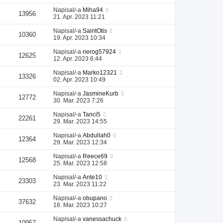
Napisal/-a
Miha94
13956
21. Apr. 2023 11:21
Napisal/-a
SaintOtis
10360
19. Apr. 2023 10:34
Napisal/-a
nerog57924
12625
12. Apr. 2023 6:44
Napisal/-a
Marko12321
13326
02. Apr. 2023 10:49
Napisal/-a
JasmineKurb
12772
30. Mar. 2023 7:26
Napisal/-a
Tanci5
22261
29. Mar. 2023 14:55
Napisal/-a
Abdullah0
12364
29. Mar. 2023 12:34
Napisal/-a
Reece69
12568
25. Mar. 2023 12:58
Napisal/-a
Ante10
23303
23. Mar. 2023 11:22
Napisal/-a
obupano
37632
18. Mar. 2023 10:27
Napisal/-a
vanessachuck
10957