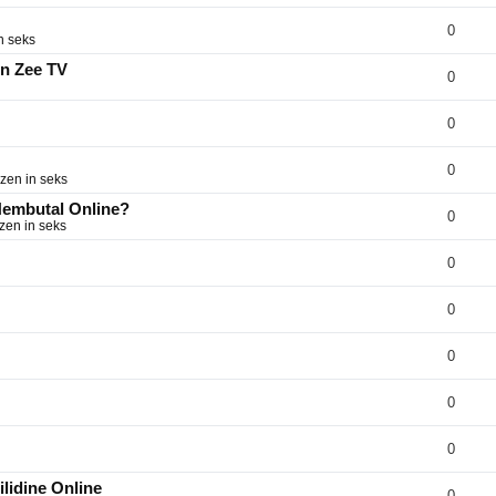
0
n seks
on Zee TV
0
0
0
zen in seks
 Nembutal Online?
0
zen in seks
0
0
0
0
0
lidine Online
0