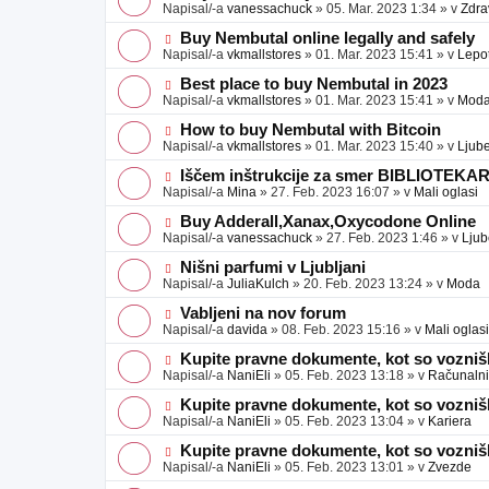
a
o
o
Napisal/-a
vanessachuck
»
05. Mar. 2023 1:34
» v
Zdra
v
b
v
e
j
e
N
Buy Nembutal online legally and safely
a
o
o
Napisal/-a
vkmallstores
»
01. Mar. 2023 15:41
» v
Lepo
v
b
v
e
j
e
N
Best place to buy Nembutal in 2023
a
o
o
Napisal/-a
vkmallstores
»
01. Mar. 2023 15:41
» v
Mod
v
b
v
e
j
e
N
How to buy Nembutal with Bitcoin
a
o
o
Napisal/-a
vkmallstores
»
01. Mar. 2023 15:40
» v
Ljube
v
b
v
e
j
e
N
Iščem inštrukcije za smer BIBLIOTEKA
a
o
o
Napisal/-a
Mina
»
27. Feb. 2023 16:07
» v
Mali oglasi
v
b
v
e
j
e
N
Buy Adderall,Xanax,Oxycodone Online
a
o
o
Napisal/-a
vanessachuck
»
27. Feb. 2023 1:46
» v
Ljub
v
b
v
e
j
e
N
Nišni parfumi v Ljubljani
a
o
o
Napisal/-a
JuliaKulch
»
20. Feb. 2023 13:24
» v
Moda
v
b
v
e
j
e
N
Vabljeni na nov forum
a
o
o
Napisal/-a
davida
»
08. Feb. 2023 15:16
» v
Mali oglasi
v
b
v
e
j
e
N
Kupite pravne dokumente, kot so voznišk
a
o
o
Napisal/-a
NaniEli
»
05. Feb. 2023 13:18
» v
Računalniš
v
b
v
e
j
e
N
Kupite pravne dokumente, kot so voznišk
a
o
o
Napisal/-a
NaniEli
»
05. Feb. 2023 13:04
» v
Kariera
v
b
v
e
j
e
N
Kupite pravne dokumente, kot so voznišk
a
o
o
Napisal/-a
NaniEli
»
05. Feb. 2023 13:01
» v
Zvezde
v
b
v