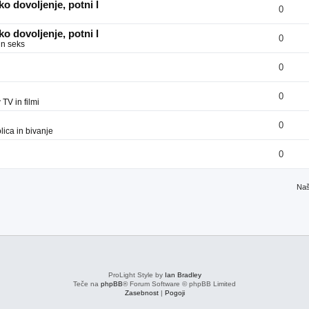
o dovoljenje, potni l
0
o dovoljenje, potni l
0
in seks
0
0
v
TV in filmi
0
ica in bivanje
0
Naš
ProLight Style by
Ian Bradley
Teče na
phpBB
® Forum Software © phpBB Limited
Zasebnost
|
Pogoji