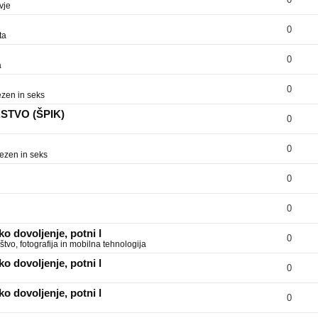
vje
0
ta
0
a
0
zen in seks
RSTVO (ŠPIK)
0
0
ezen in seks
0
0
o dovoljenje, potni l
0
tvo, fotografija in mobilna tehnologija
o dovoljenje, potni l
0
o dovoljenje, potni l
0