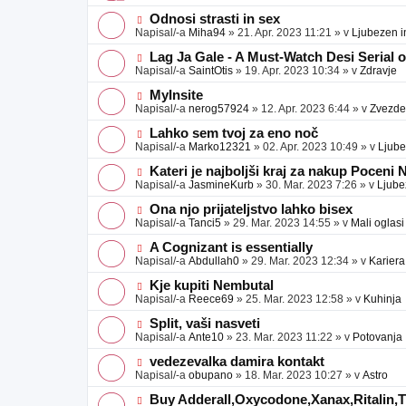
v
b
v
e
j
e
N
Odnosi strasti in sex
a
o
o
Napisal/-a
Miha94
»
21. Apr. 2023 11:21
» v
Ljubezen i
v
b
v
e
j
e
N
Lag Ja Gale - A Must-Watch Desi Serial 
a
o
o
Napisal/-a
SaintOtis
»
19. Apr. 2023 10:34
» v
Zdravje
v
b
v
e
j
e
N
MyInsite
a
o
o
Napisal/-a
nerog57924
»
12. Apr. 2023 6:44
» v
Zvezde
v
b
v
e
j
e
N
Lahko sem tvoj za eno noč
a
o
o
Napisal/-a
Marko12321
»
02. Apr. 2023 10:49
» v
Ljube
v
b
v
e
j
e
N
Kateri je najboljši kraj za nakup Poceni
a
o
o
Napisal/-a
JasmineKurb
»
30. Mar. 2023 7:26
» v
Ljube
v
b
v
e
j
e
N
Ona njo prijateljstvo lahko bisex
a
o
o
Napisal/-a
Tanci5
»
29. Mar. 2023 14:55
» v
Mali oglasi
v
b
v
e
j
e
N
A Cognizant is essentially
a
o
o
Napisal/-a
Abdullah0
»
29. Mar. 2023 12:34
» v
Kariera
v
b
v
e
j
e
N
Kje kupiti Nembutal
a
o
o
Napisal/-a
Reece69
»
25. Mar. 2023 12:58
» v
Kuhinja
v
b
v
e
j
e
N
Split, vaši nasveti
a
o
o
Napisal/-a
Ante10
»
23. Mar. 2023 11:22
» v
Potovanja
v
b
v
e
j
e
N
vedezevalka damira kontakt
a
o
o
Napisal/-a
obupano
»
18. Mar. 2023 10:27
» v
Astro
v
b
v
e
j
e
N
Buy Adderall,Oxycodone,Xanax,Ritalin,Ti