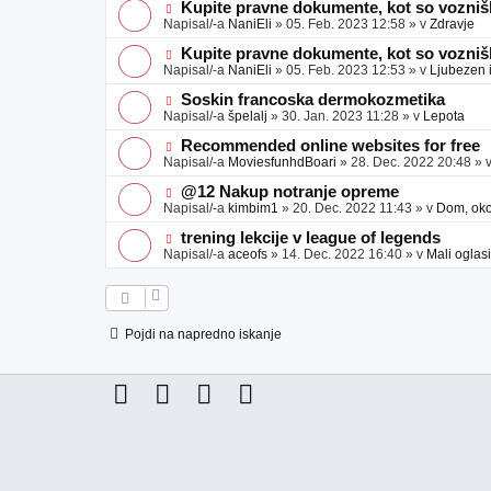
e
j
e
N
Kupite pravne dokumente, kot so voznišk
a
o
o
Napisal/-a
NaniEli
»
05. Feb. 2023 12:58
» v
Zdravje
v
b
v
e
j
e
N
Kupite pravne dokumente, kot so voznišk
a
o
o
Napisal/-a
NaniEli
»
05. Feb. 2023 12:53
» v
Ljubezen 
v
b
v
e
j
e
N
Soskin francoska dermokozmetika
a
o
o
Napisal/-a
špelalj
»
30. Jan. 2023 11:28
» v
Lepota
v
b
v
e
j
e
N
Recommended online websites for free
a
o
o
Napisal/-a
MoviesfunhdBoari
»
28. Dec. 2022 20:48
» 
v
b
v
e
j
e
N
@12 Nakup notranje opreme
a
o
o
Napisal/-a
kimbim1
»
20. Dec. 2022 11:43
» v
Dom, okol
v
b
v
e
j
e
N
trening lekcije v league of legends
a
o
o
Napisal/-a
aceofs
»
14. Dec. 2022 16:40
» v
Mali oglasi
v
b
v
e
j
e
a
o
v
b
e
j
Pojdi na napredno iskanje
a
v
e