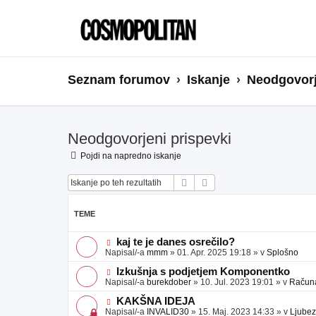
Seznam forumov
Iskanje
Neodgovorj
Neodgovorjeni prispevki
Pojdi na napredno iskanje
Iskanje
Napredno iskanje
TEME
N
kaj te je danes osrečilo?
o
Napisal/-a
mmm
»
01. Apr. 2025 19:18
» v
Splošno
v
e
N
Izkušnja s podjetjem Komponentko
o
o
Napisal/-a
burekdober
»
10. Jul. 2023 19:01
» v
Računal
b
v
j
e
N
KAKŠNA IDEJA
a
o
o
Napisal/-a
INVALID30
»
15. Maj. 2023 14:33
» v
Ljubez