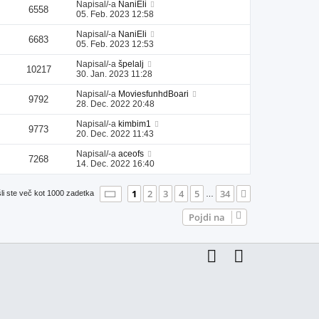
Napisal/-a
NaniEli
6558
05. Feb. 2023 12:58
Napisal/-a
NaniEli
6683
05. Feb. 2023 12:53
Napisal/-a
špelalj
10217
30. Jan. 2023 11:28
Napisal/-a
MoviesfunhdBoari
9792
28. Dec. 2022 20:48
Napisal/-a
kimbim1
9773
20. Dec. 2022 11:43
Napisal/-a
aceofs
7268
14. Dec. 2022 16:40
Stran
1
od
34
1
2
3
4
5
34
Naslednja
li ste več kot 1000 zadetka
…
Pojdi na