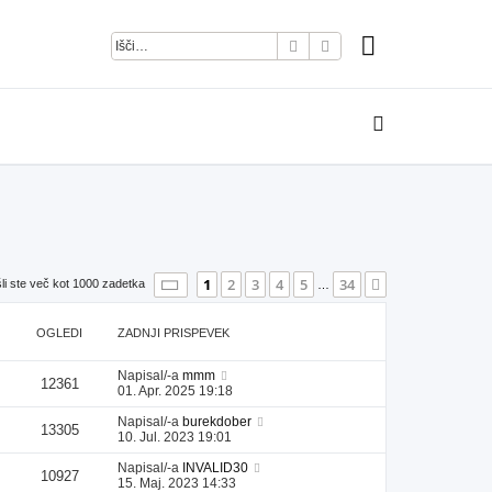
Iskanje
Napredno iskanje
Stran
1
od
34
1
2
3
4
5
34
Naslednja
li ste več kot 1000 zadetka
…
OGLEDI
ZADNJI PRISPEVEK
Napisal/-a
mmm
12361
01. Apr. 2025 19:18
Napisal/-a
burekdober
13305
10. Jul. 2023 19:01
Napisal/-a
INVALID30
10927
15. Maj. 2023 14:33