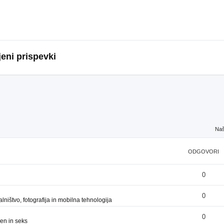
eni prispevki
Naš
ODGOVORI
0
0
ništvo, fotografija in mobilna tehnologija
0
en in seks