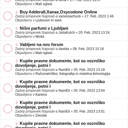
Zadnji prispevek Napisal/-a
Mina
«
27. Feb. 2023 16:07
a
e
Objavljeno v
Mali oglasi
v
o
e
b
N
Buy Adderall,Xanax,Oxycodone Online
j
o
Zadnji prispevek Napisal/-a
vanessachuck
«
27. Feb. 2023 1:46
a
v
Objavljeno v
Ljubezen in seks
v
e
e
o
N
Nišni parfumi v Ljubljani
b
o
Zadnji prispevek Napisal/-a
JuliaKulch
«
20. Feb. 2023 13:24
j
v
Objavljeno v
Moda
a
e
v
o
N
Vabljeni na nov forum
e
b
o
Zadnji prispevek Napisal/-a
davida
«
08. Feb. 2023 15:16
j
v
Objavljeno v
Mali oglasi
a
e
v
o
N
Kupite pravne dokumente, kot so vozniško
e
b
o
dovoljenje, potni l
j
v
Zadnji prispevek Napisal/-a
NaniEli
«
05. Feb. 2023 13:18
a
e
Objavljeno v
Računalništvo, fotografija in mobilna tehnologija
v
o
e
b
N
Kupite pravne dokumente, kot so vozniško
j
o
dovoljenje, potni l
a
v
Zadnji prispevek Napisal/-a
NaniEli
«
05. Feb. 2023 13:04
v
e
Objavljeno v
Kariera
e
o
b
N
Kupite pravne dokumente, kot so vozniško
j
o
dovoljenje, potni l
a
v
Zadnji prispevek Napisal/-a
NaniEli
«
05. Feb. 2023 13:01
v
e
Objavljeno v
Zvezde
e
o
b
N
Kupite pravne dokumente, kot so vozniško
j
o