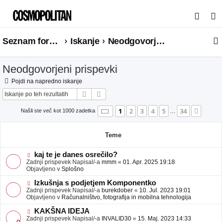
I
s
Seznam forumov
Iskanje
Neodgovorjeni prispevki
k
a
Neodgovorjeni prispevki
n
j
Pojdi na napredno iskanje
Iskanje
Napredno iskanje
e
Stran
1
od
34
1
2
3
4
5
34
Nasle
Našli ste več kot 1000 zadetka
…
Teme
N
kaj te je danes osrečilo?
o
Zadnji prispevek Napisal/-a
mmm
«
01. Apr. 2025 19:18
v
Objavljeno v
Splošno
e
o
N
Izkušnja s podjetjem Komponentko
b
o
Zadnji prispevek Napisal/-a
burekdober
«
10. Jul. 2023 19:01
j
v
Objavljeno v
Računalništvo, fotografija in mobilna tehnologija
a
e
v
o
N
KAKŠNA IDEJA
e
b
o
Zadnji prispevek Napisal/-a
INVALID30
«
15. Maj. 2023 14:33