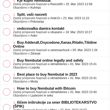
N
Kje kupiti Nembutal
e
b
o
Zadnji prispevek Napisal/-a
Reece69
«
25. Mar. 2023 12:58
j
v
Objavljeno v
Kuhinja
a
e
v
o
N
Split, vaši nasveti
e
b
o
Zadnji prispevek Napisal/-a
Ante10
«
23. Mar. 2023 11:22
j
v
Objavljeno v
Potovanja
a
e
v
o
N
vedezevalka damira kontakt
e
b
o
Zadnji prispevek Napisal/-a
obupano
«
18. Mar. 2023 10:27
j
v
Objavljeno v
Astro
a
e
v
o
N
Buy Adderall,Oxycodone,Xanax,Ritalin,Tilidine
e
b
o
Online
j
v
Zadnji prispevek Napisal/-a
vanessachuck
«
05. Mar. 2023 1:34
a
e
Objavljeno v
Zdravje
v
o
e
b
N
Buy Nembutal online legally and safely
j
o
Zadnji prispevek Napisal/-a
vkmallstores
«
01. Mar. 2023 15:41
a
v
Objavljeno v
Lepota
v
e
e
o
N
Best place to buy Nembutal in 2023
b
o
Zadnji prispevek Napisal/-a
vkmallstores
«
01. Mar. 2023 15:41
j
v
Objavljeno v
Moda
a
e
v
o
N
How to buy Nembutal with Bitcoin
e
b
o
Zadnji prispevek Napisal/-a
vkmallstores
«
01. Mar. 2023 15:40
j
v
Objavljeno v
Ljubezen in seks
a
e
v
o
N
Iščem inštrukcije za smer BIBLIOTEKARSTVO
e
b
o
(ŠPIK)
j
v