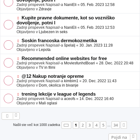
dovoljenje, potni l
a
v
Zadnji prispevek Napisal/-a
NaniEli
«
05. Feb. 2023 12:58
v
e
Objavljeno v
Zdravje
e
o
b
N
Kupite pravne dokumente, kot so vozniško
j
o
dovoljenje, potni l
a
v
Zadnji prispevek Napisal/-a
NaniEli
«
05. Feb. 2023 12:53
v
e
Objavljeno v
Ljubezen in seks
e
o
b
N
Soskin francoska dermokozmetika
j
o
Zadnji prispevek Napisal/-a
špelalj
«
30. Jan. 2023 11:28
a
v
Objavljeno v
Lepota
v
e
e
o
N
Recommended online websites for free
b
o
Zadnji prispevek Napisal/-a
MoviesfunhdBoari
«
28. Dec. 2022 20:48
j
v
Objavljeno v
TV in filmi
a
e
v
o
N
@12 Nakup notranje opreme
e
b
o
Zadnji prispevek Napisal/-a
kimbim1
«
20. Dec. 2022 11:43
j
v
Objavljeno v
Dom, okolica in bivanje
a
e
v
o
N
trening lekcije v league of legends
e
b
o
Zadnji prispevek Napisal/-a
aceofs
«
14. Dec. 2022 16:40
j
v
Objavljeno v
Mali oglasi
a
e
v
o
e
b
j
a
Stran
1
od
34
1
2
3
4
5
34
Nasle
Našli ste več kot 1000 zadetka
…
v
e
Pojdi na