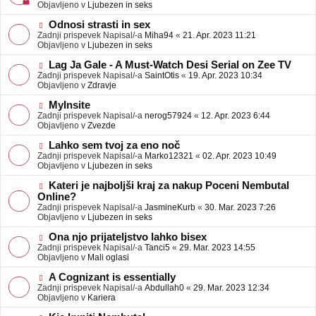
j
v
Objavljeno v
Ljubezen in seks
a
e
v
o
N
Odnosi strasti in sex
e
b
o
Zadnji prispevek Napisal/-a
Miha94
«
21. Apr. 2023 11:21
j
v
Objavljeno v
Ljubezen in seks
a
e
v
o
N
Lag Ja Gale - A Must-Watch Desi Serial on Zee TV
e
b
o
Zadnji prispevek Napisal/-a
SaintOtis
«
19. Apr. 2023 10:34
j
v
Objavljeno v
Zdravje
a
e
v
o
N
MyInsite
e
b
o
Zadnji prispevek Napisal/-a
nerog57924
«
12. Apr. 2023 6:44
j
v
Objavljeno v
Zvezde
a
e
v
o
N
Lahko sem tvoj za eno noč
e
b
o
Zadnji prispevek Napisal/-a
Marko12321
«
02. Apr. 2023 10:49
j
v
Objavljeno v
Ljubezen in seks
a
e
v
o
N
Kateri je najboljši kraj za nakup Poceni Nembutal
e
b
o
Online?
j
v
Zadnji prispevek Napisal/-a
JasmineKurb
«
30. Mar. 2023 7:26
a
e
Objavljeno v
Ljubezen in seks
v
o
e
b
N
Ona njo prijateljstvo lahko bisex
j
o
Zadnji prispevek Napisal/-a
Tanci5
«
29. Mar. 2023 14:55
a
v
Objavljeno v
Mali oglasi
v
e
e
o
N
A Cognizant is essentially
b
o
Zadnji prispevek Napisal/-a
Abdullah0
«
29. Mar. 2023 12:34
j
v
Objavljeno v
Kariera
a
e
v
o