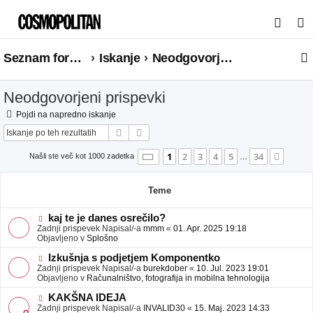
I
s
Seznam forumov
Iskanje
Neodgovorjeni prispevki
k
a
Neodgovorjeni prispevki
n
j
Pojdi na napredno iskanje
Iskanje
Napredno iskanje
e
Stran
1
od
34
1
2
3
4
5
34
Nasle
Našli ste več kot 1000 zadetka
…
Teme
N
kaj te je danes osrečilo?
o
Zadnji prispevek Napisal/-a
mmm
«
01. Apr. 2025 19:18
v
Objavljeno v
Splošno
e
o
N
Izkušnja s podjetjem Komponentko
b
o
Zadnji prispevek Napisal/-a
burekdober
«
10. Jul. 2023 19:01
j
v
Objavljeno v
Računalništvo, fotografija in mobilna tehnologija
a
e
v
o
N
KAKŠNA IDEJA
e
b
o
Zadnji prispevek Napisal/-a
INVALID30
«
15. Maj. 2023 14:33