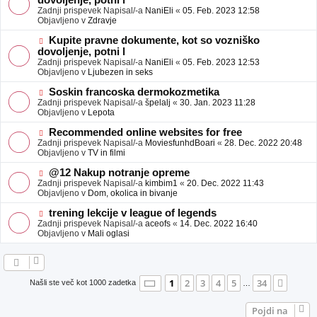
dovoljenje, potni l
a
v
Zadnji prispevek Napisal/-a
NaniEli
«
05. Feb. 2023 12:58
v
e
Objavljeno v
Zdravje
e
o
b
N
Kupite pravne dokumente, kot so vozniško
j
o
dovoljenje, potni l
a
v
Zadnji prispevek Napisal/-a
NaniEli
«
05. Feb. 2023 12:53
v
e
Objavljeno v
Ljubezen in seks
e
o
b
N
Soskin francoska dermokozmetika
j
o
Zadnji prispevek Napisal/-a
špelalj
«
30. Jan. 2023 11:28
a
v
Objavljeno v
Lepota
v
e
e
o
N
Recommended online websites for free
b
o
Zadnji prispevek Napisal/-a
MoviesfunhdBoari
«
28. Dec. 2022 20:48
j
v
Objavljeno v
TV in filmi
a
e
v
o
N
@12 Nakup notranje opreme
e
b
o
Zadnji prispevek Napisal/-a
kimbim1
«
20. Dec. 2022 11:43
j
v
Objavljeno v
Dom, okolica in bivanje
a
e
v
o
N
trening lekcije v league of legends
e
b
o
Zadnji prispevek Napisal/-a
aceofs
«
14. Dec. 2022 16:40
j
v
Objavljeno v
Mali oglasi
a
e
v
o
e
b
j
a
Stran
1
od
34
1
2
3
4
5
34
Nasle
Našli ste več kot 1000 zadetka
…
v
e
Pojdi na