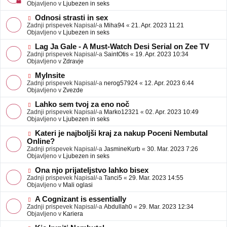
j
v
Objavljeno v
Ljubezen in seks
a
e
v
o
N
Odnosi strasti in sex
e
b
o
Zadnji prispevek Napisal/-a
Miha94
«
21. Apr. 2023 11:21
j
v
Objavljeno v
Ljubezen in seks
a
e
v
o
N
Lag Ja Gale - A Must-Watch Desi Serial on Zee TV
e
b
o
Zadnji prispevek Napisal/-a
SaintOtis
«
19. Apr. 2023 10:34
j
v
Objavljeno v
Zdravje
a
e
v
o
N
MyInsite
e
b
o
Zadnji prispevek Napisal/-a
nerog57924
«
12. Apr. 2023 6:44
j
v
Objavljeno v
Zvezde
a
e
v
o
N
Lahko sem tvoj za eno noč
e
b
o
Zadnji prispevek Napisal/-a
Marko12321
«
02. Apr. 2023 10:49
j
v
Objavljeno v
Ljubezen in seks
a
e
v
o
N
Kateri je najboljši kraj za nakup Poceni Nembutal
e
b
o
Online?
j
v
Zadnji prispevek Napisal/-a
JasmineKurb
«
30. Mar. 2023 7:26
a
e
Objavljeno v
Ljubezen in seks
v
o
e
b
N
Ona njo prijateljstvo lahko bisex
j
o
Zadnji prispevek Napisal/-a
Tanci5
«
29. Mar. 2023 14:55
a
v
Objavljeno v
Mali oglasi
v
e
e
o
N
A Cognizant is essentially
b
o
Zadnji prispevek Napisal/-a
Abdullah0
«
29. Mar. 2023 12:34
j
v
Objavljeno v
Kariera
a
e
v
o