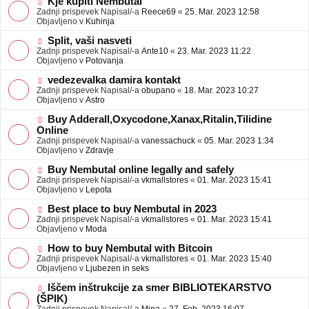
N
Kje kupiti Nembutal
e
b
o
Zadnji prispevek Napisal/-a
Reece69
«
25. Mar. 2023 12:58
j
v
Objavljeno v
Kuhinja
a
e
v
o
N
Split, vaši nasveti
e
b
o
Zadnji prispevek Napisal/-a
Ante10
«
23. Mar. 2023 11:22
j
v
Objavljeno v
Potovanja
a
e
v
o
N
vedezevalka damira kontakt
e
b
o
Zadnji prispevek Napisal/-a
obupano
«
18. Mar. 2023 10:27
j
v
Objavljeno v
Astro
a
e
v
o
N
Buy Adderall,Oxycodone,Xanax,Ritalin,Tilidine
e
b
o
Online
j
v
Zadnji prispevek Napisal/-a
vanessachuck
«
05. Mar. 2023 1:34
a
e
Objavljeno v
Zdravje
v
o
e
b
N
Buy Nembutal online legally and safely
j
o
Zadnji prispevek Napisal/-a
vkmallstores
«
01. Mar. 2023 15:41
a
v
Objavljeno v
Lepota
v
e
e
o
N
Best place to buy Nembutal in 2023
b
o
Zadnji prispevek Napisal/-a
vkmallstores
«
01. Mar. 2023 15:41
j
v
Objavljeno v
Moda
a
e
v
o
N
How to buy Nembutal with Bitcoin
e
b
o
Zadnji prispevek Napisal/-a
vkmallstores
«
01. Mar. 2023 15:40
j
v
Objavljeno v
Ljubezen in seks
a
e
v
o
N
Iščem inštrukcije za smer BIBLIOTEKARSTVO
e
b
o
(ŠPIK)
j
v