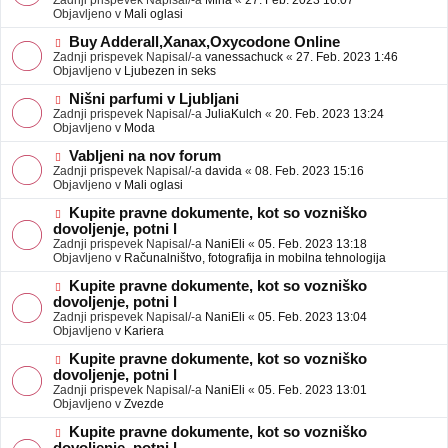
Zadnji prispevek Napisal/-a
Mina
«
27. Feb. 2023 16:07
a
e
Objavljeno v
Mali oglasi
v
o
e
b
N
Buy Adderall,Xanax,Oxycodone Online
j
o
Zadnji prispevek Napisal/-a
vanessachuck
«
27. Feb. 2023 1:46
a
v
Objavljeno v
Ljubezen in seks
v
e
e
o
N
Nišni parfumi v Ljubljani
b
o
Zadnji prispevek Napisal/-a
JuliaKulch
«
20. Feb. 2023 13:24
j
v
Objavljeno v
Moda
a
e
v
o
N
Vabljeni na nov forum
e
b
o
Zadnji prispevek Napisal/-a
davida
«
08. Feb. 2023 15:16
j
v
Objavljeno v
Mali oglasi
a
e
v
o
N
Kupite pravne dokumente, kot so vozniško
e
b
o
dovoljenje, potni l
j
v
Zadnji prispevek Napisal/-a
NaniEli
«
05. Feb. 2023 13:18
a
e
Objavljeno v
Računalništvo, fotografija in mobilna tehnologija
v
o
e
b
N
Kupite pravne dokumente, kot so vozniško
j
o
dovoljenje, potni l
a
v
Zadnji prispevek Napisal/-a
NaniEli
«
05. Feb. 2023 13:04
v
e
Objavljeno v
Kariera
e
o
b
N
Kupite pravne dokumente, kot so vozniško
j
o
dovoljenje, potni l
a
v
Zadnji prispevek Napisal/-a
NaniEli
«
05. Feb. 2023 13:01
v
e
Objavljeno v
Zvezde
e
o
b
N
Kupite pravne dokumente, kot so vozniško
j
o