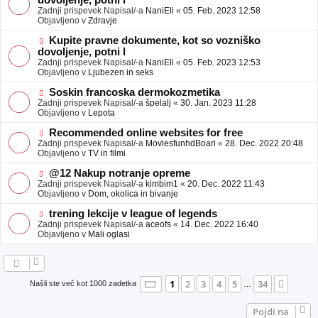
dovoljenje, potni l
a
v
Zadnji prispevek Napisal/-a
NaniEli
«
05. Feb. 2023 12:58
v
e
Objavljeno v
Zdravje
e
o
b
N
Kupite pravne dokumente, kot so vozniško
j
o
dovoljenje, potni l
a
v
Zadnji prispevek Napisal/-a
NaniEli
«
05. Feb. 2023 12:53
v
e
Objavljeno v
Ljubezen in seks
e
o
b
N
Soskin francoska dermokozmetika
j
o
Zadnji prispevek Napisal/-a
špelalj
«
30. Jan. 2023 11:28
a
v
Objavljeno v
Lepota
v
e
e
o
N
Recommended online websites for free
b
o
Zadnji prispevek Napisal/-a
MoviesfunhdBoari
«
28. Dec. 2022 20:48
j
v
Objavljeno v
TV in filmi
a
e
v
o
N
@12 Nakup notranje opreme
e
b
o
Zadnji prispevek Napisal/-a
kimbim1
«
20. Dec. 2022 11:43
j
v
Objavljeno v
Dom, okolica in bivanje
a
e
v
o
N
trening lekcije v league of legends
e
b
o
Zadnji prispevek Napisal/-a
aceofs
«
14. Dec. 2022 16:40
j
v
Objavljeno v
Mali oglasi
a
e
v
o
e
b
j
a
Stran
1
od
34
1
2
3
4
5
34
Nasle
Našli ste več kot 1000 zadetka
…
v
e
Pojdi na