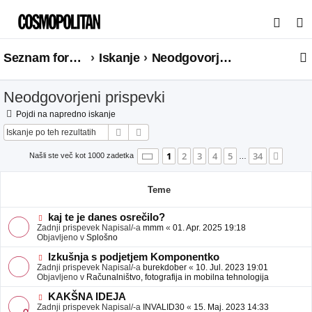
I
s
Seznam forumov
Iskanje
Neodgovorjeni prispevki
k
a
Neodgovorjeni prispevki
n
j
Pojdi na napredno iskanje
Iskanje
Napredno iskanje
e
Stran
1
od
34
1
2
3
4
5
34
Nasle
Našli ste več kot 1000 zadetka
…
Teme
N
kaj te je danes osrečilo?
o
Zadnji prispevek Napisal/-a
mmm
«
01. Apr. 2025 19:18
v
Objavljeno v
Splošno
e
o
N
Izkušnja s podjetjem Komponentko
b
o
Zadnji prispevek Napisal/-a
burekdober
«
10. Jul. 2023 19:01
j
v
Objavljeno v
Računalništvo, fotografija in mobilna tehnologija
a
e
v
o
N
KAKŠNA IDEJA
e
b
o
Zadnji prispevek Napisal/-a
INVALID30
«
15. Maj. 2023 14:33