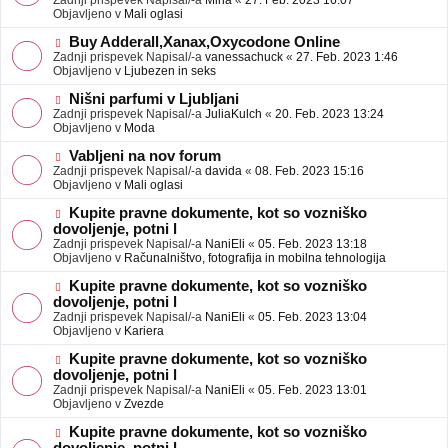
Zadnji prispevek Napisal/-a
Mina
«
27. Feb. 2023 16:07
a
e
Objavljeno v
Mali oglasi
v
o
e
b
N
Buy Adderall,Xanax,Oxycodone Online
j
o
Zadnji prispevek Napisal/-a
vanessachuck
«
27. Feb. 2023 1:46
a
v
Objavljeno v
Ljubezen in seks
v
e
e
o
N
Nišni parfumi v Ljubljani
b
o
Zadnji prispevek Napisal/-a
JuliaKulch
«
20. Feb. 2023 13:24
j
v
Objavljeno v
Moda
a
e
v
o
N
Vabljeni na nov forum
e
b
o
Zadnji prispevek Napisal/-a
davida
«
08. Feb. 2023 15:16
j
v
Objavljeno v
Mali oglasi
a
e
v
o
N
Kupite pravne dokumente, kot so vozniško
e
b
o
dovoljenje, potni l
j
v
Zadnji prispevek Napisal/-a
NaniEli
«
05. Feb. 2023 13:18
a
e
Objavljeno v
Računalništvo, fotografija in mobilna tehnologija
v
o
e
b
N
Kupite pravne dokumente, kot so vozniško
j
o
dovoljenje, potni l
a
v
Zadnji prispevek Napisal/-a
NaniEli
«
05. Feb. 2023 13:04
v
e
Objavljeno v
Kariera
e
o
b
N
Kupite pravne dokumente, kot so vozniško
j
o
dovoljenje, potni l
a
v
Zadnji prispevek Napisal/-a
NaniEli
«
05. Feb. 2023 13:01
v
e
Objavljeno v
Zvezde
e
o
b
N
Kupite pravne dokumente, kot so vozniško
j
o