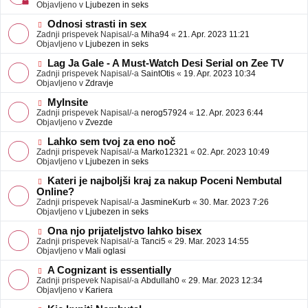
j
v
Objavljeno v
Ljubezen in seks
a
e
v
o
N
Odnosi strasti in sex
e
b
o
Zadnji prispevek Napisal/-a
Miha94
«
21. Apr. 2023 11:21
j
v
Objavljeno v
Ljubezen in seks
a
e
v
o
N
Lag Ja Gale - A Must-Watch Desi Serial on Zee TV
e
b
o
Zadnji prispevek Napisal/-a
SaintOtis
«
19. Apr. 2023 10:34
j
v
Objavljeno v
Zdravje
a
e
v
o
N
MyInsite
e
b
o
Zadnji prispevek Napisal/-a
nerog57924
«
12. Apr. 2023 6:44
j
v
Objavljeno v
Zvezde
a
e
v
o
N
Lahko sem tvoj za eno noč
e
b
o
Zadnji prispevek Napisal/-a
Marko12321
«
02. Apr. 2023 10:49
j
v
Objavljeno v
Ljubezen in seks
a
e
v
o
N
Kateri je najboljši kraj za nakup Poceni Nembutal
e
b
o
Online?
j
v
Zadnji prispevek Napisal/-a
JasmineKurb
«
30. Mar. 2023 7:26
a
e
Objavljeno v
Ljubezen in seks
v
o
e
b
N
Ona njo prijateljstvo lahko bisex
j
o
Zadnji prispevek Napisal/-a
Tanci5
«
29. Mar. 2023 14:55
a
v
Objavljeno v
Mali oglasi
v
e
e
o
N
A Cognizant is essentially
b
o
Zadnji prispevek Napisal/-a
Abdullah0
«
29. Mar. 2023 12:34
j
v
Objavljeno v
Kariera
a
e
v
o