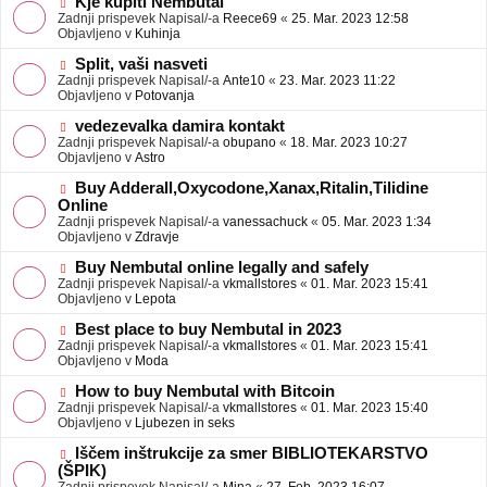
N
Kje kupiti Nembutal
e
b
o
Zadnji prispevek Napisal/-a
Reece69
«
25. Mar. 2023 12:58
j
v
Objavljeno v
Kuhinja
a
e
v
o
N
Split, vaši nasveti
e
b
o
Zadnji prispevek Napisal/-a
Ante10
«
23. Mar. 2023 11:22
j
v
Objavljeno v
Potovanja
a
e
v
o
N
vedezevalka damira kontakt
e
b
o
Zadnji prispevek Napisal/-a
obupano
«
18. Mar. 2023 10:27
j
v
Objavljeno v
Astro
a
e
v
o
N
Buy Adderall,Oxycodone,Xanax,Ritalin,Tilidine
e
b
o
Online
j
v
Zadnji prispevek Napisal/-a
vanessachuck
«
05. Mar. 2023 1:34
a
e
Objavljeno v
Zdravje
v
o
e
b
N
Buy Nembutal online legally and safely
j
o
Zadnji prispevek Napisal/-a
vkmallstores
«
01. Mar. 2023 15:41
a
v
Objavljeno v
Lepota
v
e
e
o
N
Best place to buy Nembutal in 2023
b
o
Zadnji prispevek Napisal/-a
vkmallstores
«
01. Mar. 2023 15:41
j
v
Objavljeno v
Moda
a
e
v
o
N
How to buy Nembutal with Bitcoin
e
b
o
Zadnji prispevek Napisal/-a
vkmallstores
«
01. Mar. 2023 15:40
j
v
Objavljeno v
Ljubezen in seks
a
e
v
o
N
Iščem inštrukcije za smer BIBLIOTEKARSTVO
e
b
o
(ŠPIK)
j
v