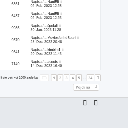
Napisal/-a
NaniEli
6351
05. Feb. 2023 12:58
Napisal/-a
NaniEli
6437
05. Feb. 2023 12:53
Napisal/-a
špelalj
9985
30. Jan. 2023 11:28
Napisal/-a
MoviesfunhdBoari
9570
28. Dec. 2022 20:48
Napisal/-a
kimbim1
9541
20. Dec. 2022 11:43
Napisal/-a
aceofs
7149
14. Dec. 2022 16:40
Stran
1
od
34
1
2
3
4
5
34
Naslednja
li ste več kot 1000 zadetka
…
Pojdi na