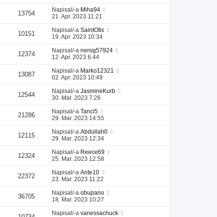
Napisal/-a
Miha94
13754
21. Apr. 2023 11:21
Napisal/-a
SaintOtis
10151
19. Apr. 2023 10:34
Napisal/-a
nerog57924
12374
12. Apr. 2023 6:44
Napisal/-a
Marko12321
13087
02. Apr. 2023 10:49
Napisal/-a
JasmineKurb
12544
30. Mar. 2023 7:26
Napisal/-a
Tanci5
21286
29. Mar. 2023 14:55
Napisal/-a
Abdullah0
12115
29. Mar. 2023 12:34
Napisal/-a
Reece69
12324
25. Mar. 2023 12:58
Napisal/-a
Ante10
22372
23. Mar. 2023 11:22
Napisal/-a
obupano
36705
18. Mar. 2023 10:27
Napisal/-a
vanessachuck
10734