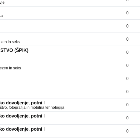
vje
0
ta
0
a
0
zen in seks
RSTVO (ŠPIK)
0
0
ezen in seks
0
0
o dovoljenje, potni l
0
tvo, fotografija in mobilna tehnologija
o dovoljenje, potni l
0
o dovoljenje, potni l
0