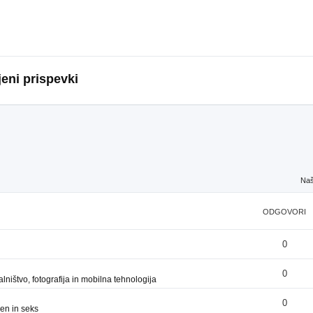
eni prispevki
Naš
ODGOVORI
0
0
ništvo, fotografija in mobilna tehnologija
0
en in seks