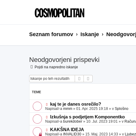
Seznam forumov
Iskanje
Neodgovorj
Neodgovorjeni prispevki
Pojdi na napredno iskanje
Iskanje
Napredno iskanje
TEME
N
kaj te je danes osrečilo?
o
Napisal/-a
mmm
»
01. Apr. 2025 19:18
» v
Splošno
v
e
N
Izkušnja s podjetjem Komponentko
o
o
Napisal/-a
burekdober
»
10. Jul. 2023 19:01
» v
Računal
b
v
j
e
N
KAKŠNA IDEJA
a
o
o
Napisal/-a
INVALID30
»
15. Maj. 2023 14:33
» v
Ljubez