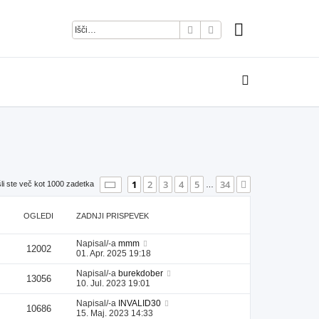
Iskanje
Napredno iskanje
Stran
1
od
34
1
2
3
4
5
34
Naslednja
li ste več kot 1000 zadetka
…
OGLEDI
ZADNJI PRISPEVEK
Napisal/-a
mmm
12002
01. Apr. 2025 19:18
Napisal/-a
burekdober
13056
10. Jul. 2023 19:01
Napisal/-a
INVALID30
10686
15. Maj. 2023 14:33