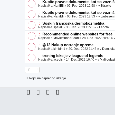
e
j
e
N
Kupite pravne dokumente, kot so voznišk
a
o
o
Napisal/-a
NaniEli
»
05. Feb. 2023 12:58
» v
Zdravje
v
b
v
e
j
e
N
Kupite pravne dokumente, kot so voznišk
a
o
o
Napisal/-a
NaniEli
»
05. Feb. 2023 12:53
» v
Ljubezen 
v
b
v
e
j
e
N
Soskin francoska dermokozmetika
a
o
o
Napisal/-a
špelalj
»
30. Jan. 2023 11:28
» v
Lepota
v
b
v
e
j
e
N
Recommended online websites for free
a
o
o
Napisal/-a
MoviesfunhdBoari
»
28. Dec. 2022 20:48
» 
v
b
v
e
j
e
N
@12 Nakup notranje opreme
a
o
o
Napisal/-a
kimbim1
»
20. Dec. 2022 11:43
» v
Dom, okol
v
b
v
e
j
e
N
trening lekcije v league of legends
a
o
o
Napisal/-a
aceofs
»
14. Dec. 2022 16:40
» v
Mali oglasi
v
b
v
e
j
e
a
o
v
b
e
j
Pojdi na napredno iskanje
a
v
e