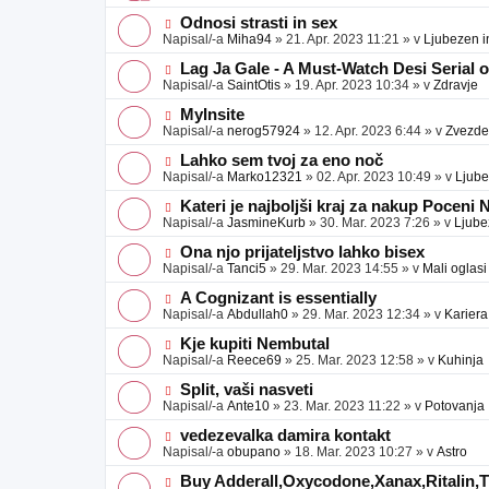
v
b
v
e
j
e
N
Odnosi strasti in sex
a
o
o
Napisal/-a
Miha94
»
21. Apr. 2023 11:21
» v
Ljubezen i
v
b
v
e
j
e
N
Lag Ja Gale - A Must-Watch Desi Serial 
a
o
o
Napisal/-a
SaintOtis
»
19. Apr. 2023 10:34
» v
Zdravje
v
b
v
e
j
e
N
MyInsite
a
o
o
Napisal/-a
nerog57924
»
12. Apr. 2023 6:44
» v
Zvezde
v
b
v
e
j
e
N
Lahko sem tvoj za eno noč
a
o
o
Napisal/-a
Marko12321
»
02. Apr. 2023 10:49
» v
Ljube
v
b
v
e
j
e
N
Kateri je najboljši kraj za nakup Poceni
a
o
o
Napisal/-a
JasmineKurb
»
30. Mar. 2023 7:26
» v
Ljube
v
b
v
e
j
e
N
Ona njo prijateljstvo lahko bisex
a
o
o
Napisal/-a
Tanci5
»
29. Mar. 2023 14:55
» v
Mali oglasi
v
b
v
e
j
e
N
A Cognizant is essentially
a
o
o
Napisal/-a
Abdullah0
»
29. Mar. 2023 12:34
» v
Kariera
v
b
v
e
j
e
N
Kje kupiti Nembutal
a
o
o
Napisal/-a
Reece69
»
25. Mar. 2023 12:58
» v
Kuhinja
v
b
v
e
j
e
N
Split, vaši nasveti
a
o
o
Napisal/-a
Ante10
»
23. Mar. 2023 11:22
» v
Potovanja
v
b
v
e
j
e
N
vedezevalka damira kontakt
a
o
o
Napisal/-a
obupano
»
18. Mar. 2023 10:27
» v
Astro
v
b
v
e
j
e
N
Buy Adderall,Oxycodone,Xanax,Ritalin,Ti