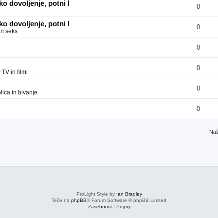
o dovoljenje, potni l
0
o dovoljenje, potni l
0
in seks
0
0
v
TV in filmi
0
ica in bivanje
0
Naš
ProLight Style by
Ian Bradley
Teče na
phpBB
® Forum Software © phpBB Limited
Zasebnost
|
Pogoji