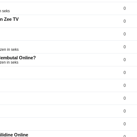
0
n seks
on Zee TV
0
0
0
zen in seks
 Nembutal Online?
0
zen in seks
0
0
0
0
0
lidine Online
0