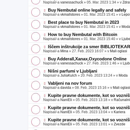
a
o
o
Napisal/-a
vanessachuck
»
05. Mar. 2023 1:34
» v
Zdra
v
b
v
e
j
e
N
Buy Nembutal online legally and safely
a
o
o
Napisal/-a
vkmallstores
»
01. Mar. 2023 15:41
» v
Lepo
v
b
v
e
j
e
N
Best place to buy Nembutal in 2023
a
o
o
Napisal/-a
vkmallstores
»
01. Mar. 2023 15:41
» v
Mod
v
b
v
e
j
e
N
How to buy Nembutal with Bitcoin
a
o
o
Napisal/-a
vkmallstores
»
01. Mar. 2023 15:40
» v
Ljube
v
b
v
e
j
e
N
Iščem inštrukcije za smer BIBLIOTEKA
a
o
o
Napisal/-a
Mina
»
27. Feb. 2023 16:07
» v
Mali oglasi
v
b
v
e
j
e
N
Buy Adderall,Xanax,Oxycodone Online
a
o
o
Napisal/-a
vanessachuck
»
27. Feb. 2023 1:46
» v
Ljub
v
b
v
e
j
e
N
Nišni parfumi v Ljubljani
a
o
o
Napisal/-a
JuliaKulch
»
20. Feb. 2023 13:24
» v
Moda
v
b
v
e
j
e
N
Vabljeni na nov forum
a
o
o
Napisal/-a
davida
»
08. Feb. 2023 15:16
» v
Mali oglasi
v
b
v
e
j
e
N
Kupite pravne dokumente, kot so voznišk
a
o
o
Napisal/-a
NaniEli
»
05. Feb. 2023 13:18
» v
Računalniš
v
b
v
e
j
e
N
Kupite pravne dokumente, kot so voznišk
a
o
o
Napisal/-a
NaniEli
»
05. Feb. 2023 13:04
» v
Kariera
v
b
v
e
j
e
N
Kupite pravne dokumente, kot so voznišk
a
o
o
Napisal/-a
NaniEli
»
05. Feb. 2023 13:01
» v
Zvezde
v
b
v